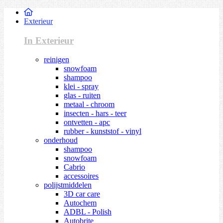
Exterieur
In Exterieur
reinigen
snowfoam
shampoo
klei - spray
glas - ruiten
metaal - chroom
insecten - hars - teer
ontvetten - apc
rubber - kunststof - vinyl
onderhoud
shampoo
snowfoam
Cabrio
accessoires
polijstmiddelen
3D car care
Autochem
ADBL - Polish
Autobrite