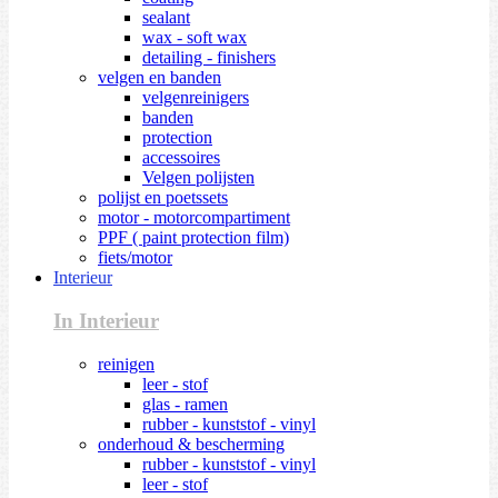
sealant
wax - soft wax
detailing - finishers
velgen en banden
velgenreinigers
banden
protection
accessoires
Velgen polijsten
polijst en poetssets
motor - motorcompartiment
PPF ( paint protection film)
fiets/motor
Interieur
In Interieur
reinigen
leer - stof
glas - ramen
rubber - kunststof - vinyl
onderhoud & bescherming
rubber - kunststof - vinyl
leer - stof