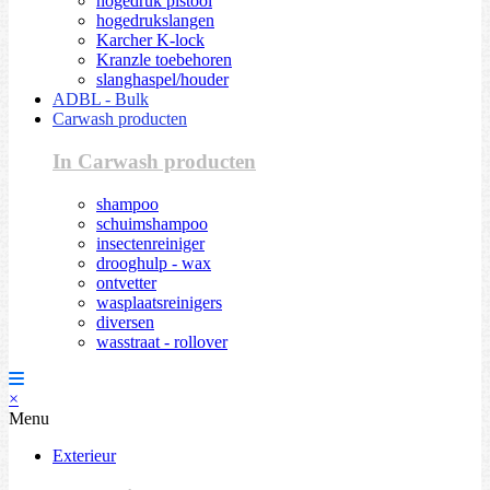
hogedruk pistool
hogedrukslangen
Karcher K-lock
Kranzle toebehoren
slanghaspel/houder
ADBL - Bulk
Carwash producten
In Carwash producten
shampoo
schuimshampoo
insectenreiniger
drooghulp - wax
ontvetter
wasplaatsreinigers
diversen
wasstraat - rollover
×
Menu
Exterieur