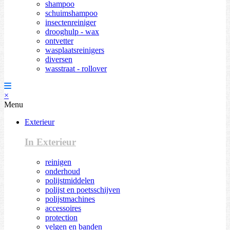
shampoo
schuimshampoo
insectenreiniger
drooghulp - wax
ontvetter
wasplaatsreinigers
diversen
wasstraat - rollover
×
Menu
Exterieur
In Exterieur
reinigen
onderhoud
polijstmiddelen
polijst en poetsschijven
polijstmachines
accessoires
protection
velgen en banden