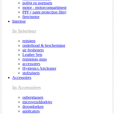
polijst en poetssets
motor - motorcompartiment
PPF ( paint protection film)
fiets/motor
Interieur
In Interieur
reinigen
onderhoud & bescherming
air fresheners
Leather Sets
reinigings guns
accessoires
Hygienics Aircleaner
stofzuigers
Accessoires
In Accessoires
opbergtassen
microvezeldoekjes
droogdoeken
applicators