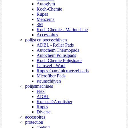
Autoglym
Koch-Chemie
Rupes
Menzerna
3M
Koch Chemie - Marine Line
Accessoires
polijst en poetsschijven
ADBL - Roller Pads
Autochem Thermopads
Autochem Polijstpads
Koch Chemie Polijstpads
Lamsvel - Wool
Rupes foam/microvezel pads
Microfiber Pads
steunschijven
polijstmachines
Flex
ADBL
Krauss DA polisher
Rupes
Diverse
accessoires
protection
coating