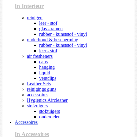
In Interieur
reinigen
leer - stof
glas - ramen
rubber - kunststof - vinyl
onderhoud & bescherming
rubber - kunststof - vinyl
leer - stof
air fresheners
cans
hanging
liquid
ventclips
Leather Sets
reinigings guns
accessoires
Hygienics Aircleaner
stofzuigers
stofzuigers
onderdelen
Accessoires
In Accessoires