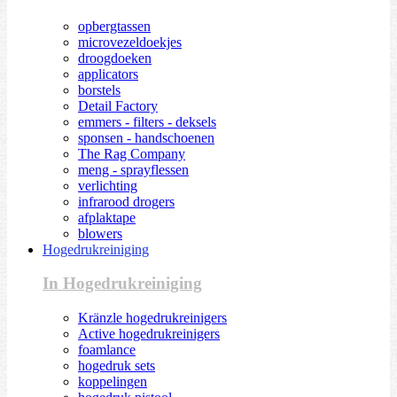
opbergtassen
microvezeldoekjes
droogdoeken
applicators
borstels
Detail Factory
emmers - filters - deksels
sponsen - handschoenen
The Rag Company
meng - sprayflessen
verlichting
infrarood drogers
afplaktape
blowers
Hogedrukreiniging
In Hogedrukreiniging
Kränzle hogedrukreinigers
Active hogedrukreinigers
foamlance
hogedruk sets
koppelingen