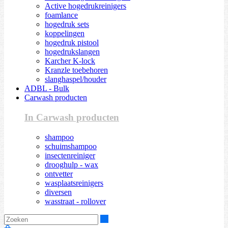
Active hogedrukreinigers
foamlance
hogedruk sets
koppelingen
hogedruk pistool
hogedrukslangen
Karcher K-lock
Kranzle toebehoren
slanghaspel/houder
ADBL - Bulk
Carwash producten
In Carwash producten
shampoo
schuimshampoo
insectenreiniger
drooghulp - wax
ontvetter
wasplaatsreinigers
diversen
wasstraat - rollover
Zoeken