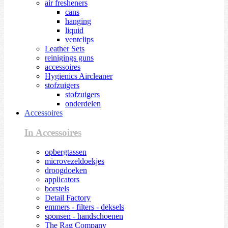
air fresheners
cans
hanging
liquid
ventclips
Leather Sets
reinigings guns
accessoires
Hygienics Aircleaner
stofzuigers
stofzuigers
onderdelen
Accessoires
In Accessoires
opbergtassen
microvezeldoekjes
droogdoeken
applicators
borstels
Detail Factory
emmers - filters - deksels
sponsen - handschoenen
The Rag Company