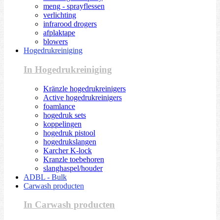
meng - sprayflessen
verlichting
infrarood drogers
afplaktape
blowers
Hogedrukreiniging
In Hogedrukreiniging
Kränzle hogedrukreinigers
Active hogedrukreinigers
foamlance
hogedruk sets
koppelingen
hogedruk pistool
hogedrukslangen
Karcher K-lock
Kranzle toebehoren
slanghaspel/houder
ADBL - Bulk
Carwash producten
In Carwash producten