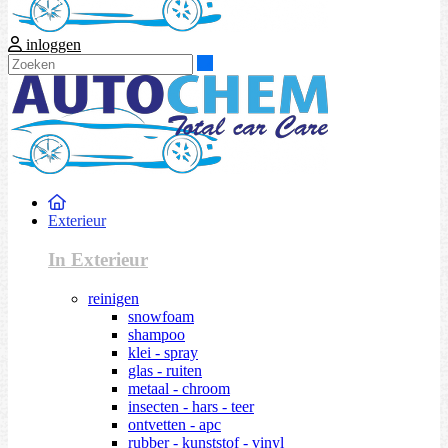
inloggen
Zoeken
Exterieur
In Exterieur
reinigen
snowfoam
shampoo
klei - spray
glas - ruiten
metaal - chroom
insecten - hars - teer
ontvetten - apc
rubber - kunststof - vinyl