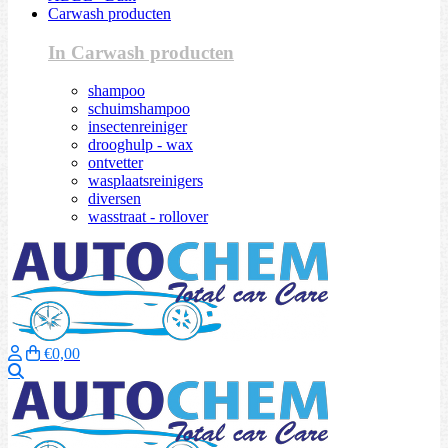
Carwash producten
In Carwash producten
shampoo
schuimshampoo
insectenreiniger
drooghulp - wax
ontvetter
wasplaatsreinigers
diversen
wasstraat - rollover
€0,00
Zoeken