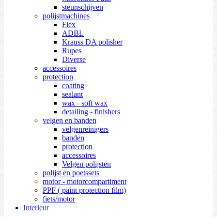
steunschijven
polijstmachines
Flex
ADBL
Krauss DA polisher
Rupes
Diverse
accessoires
protection
coating
sealant
wax - soft wax
detailing - finishers
velgen en banden
velgenreinigers
banden
protection
accessoires
Velgen polijsten
polijst en poetssets
motor - motorcompartiment
PPF ( paint protection film)
fiets/motor
Interieur