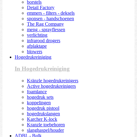
borstels
Detail Factory
emmers - filters - deksels
sponsen - handschoenen
The Rag Company
meng - sprayflessen
verlichting
infrarood drogers
afplaktape
blowers
Hogedrukreiniging
In Hogedrukreiniging
Kränzle hogedrukreinigers
Active hogedrukreinigers
foamlance
hogedruk sets
koppelingen
hogedruk pistool
hogedrukslangen
Karcher K-lock
Kranzle toebehoren
slanghaspel/houder
ADBL - Bulk