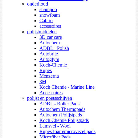
onderhoud
shampoo
snowfoam
Cabrio
accessoires
polijstmiddelen
3D car care
Autochem
ADBL - Polish
Autobrite
Autoglym
Koch-Chemie
Rupes
Menzerna
3M
Koch Chemie - Marine Line
Accessoires
polijst en poetsschijven
ADBL - Roller Pads
Autochem Thermopads
Autochem Polijstpads
Koch Chemie Polijstpads
Lamsvel - Wool
Rupes foam/microvezel pads
Microfiber Pads