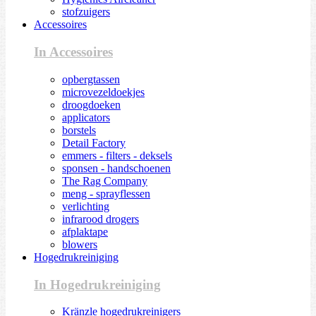
stofzuigers
Accessoires
In Accessoires
opbergtassen
microvezeldoekjes
droogdoeken
applicators
borstels
Detail Factory
emmers - filters - deksels
sponsen - handschoenen
The Rag Company
meng - sprayflessen
verlichting
infrarood drogers
afplaktape
blowers
Hogedrukreiniging
In Hogedrukreiniging
Kränzle hogedrukreinigers