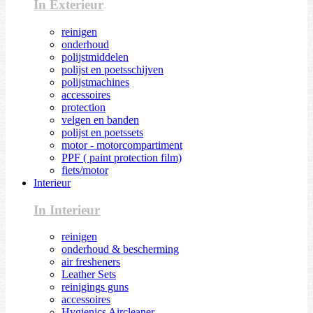
In Exterieur
reinigen
onderhoud
polijstmiddelen
polijst en poetsschijven
polijstmachines
accessoires
protection
velgen en banden
polijst en poetssets
motor - motorcompartiment
PPF ( paint protection film)
fiets/motor
Interieur
In Interieur
reinigen
onderhoud & bescherming
air fresheners
Leather Sets
reinigings guns
accessoires
Hygienics Aircleaner