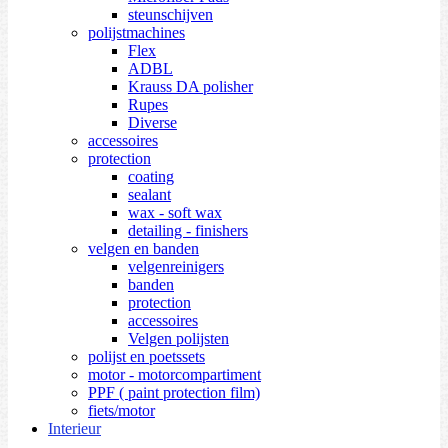
steunschijven
polijstmachines
Flex
ADBL
Krauss DA polisher
Rupes
Diverse
accessoires
protection
coating
sealant
wax - soft wax
detailing - finishers
velgen en banden
velgenreinigers
banden
protection
accessoires
Velgen polijsten
polijst en poetssets
motor - motorcompartiment
PPF ( paint protection film)
fiets/motor
Interieur