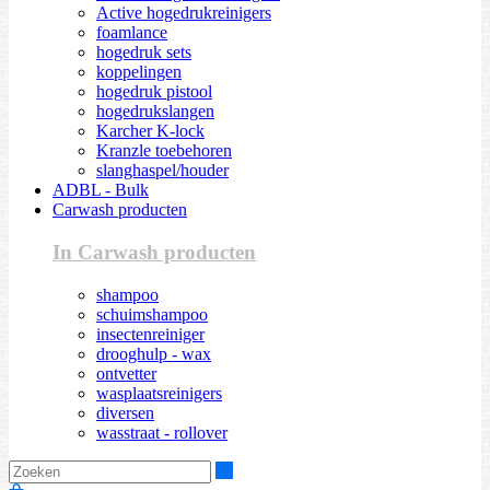
Active hogedrukreinigers
foamlance
hogedruk sets
koppelingen
hogedruk pistool
hogedrukslangen
Karcher K-lock
Kranzle toebehoren
slanghaspel/houder
ADBL - Bulk
Carwash producten
In Carwash producten
shampoo
schuimshampoo
insectenreiniger
drooghulp - wax
ontvetter
wasplaatsreinigers
diversen
wasstraat - rollover
Zoeken