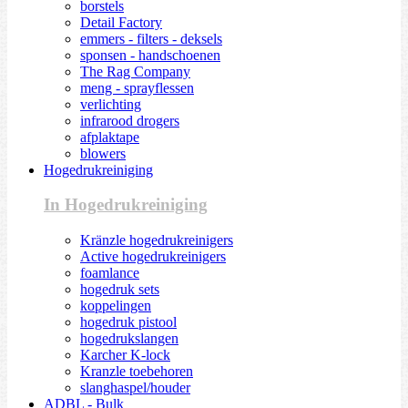
borstels
Detail Factory
emmers - filters - deksels
sponsen - handschoenen
The Rag Company
meng - sprayflessen
verlichting
infrarood drogers
afplaktape
blowers
Hogedrukreiniging
In Hogedrukreiniging
Kränzle hogedrukreinigers
Active hogedrukreinigers
foamlance
hogedruk sets
koppelingen
hogedruk pistool
hogedrukslangen
Karcher K-lock
Kranzle toebehoren
slanghaspel/houder
ADBL - Bulk