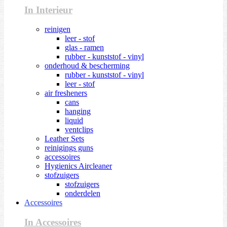
In Interieur
reinigen
leer - stof
glas - ramen
rubber - kunststof - vinyl
onderhoud & bescherming
rubber - kunststof - vinyl
leer - stof
air fresheners
cans
hanging
liquid
ventclips
Leather Sets
reinigings guns
accessoires
Hygienics Aircleaner
stofzuigers
stofzuigers
onderdelen
Accessoires
In Accessoires