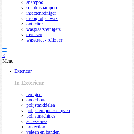
shampoo
schuimshampoo
insectenreiniger
drooghulp - wax
ontvetter
wasplaatsreinigers
diversen
wasstraat - rollover
×
Menu
Exterieur
In Exterieur
reinigen
onderhoud
polijstmiddelen
polijst en poetsschijven
polijstmachines
accessoires
protection
velgen en banden