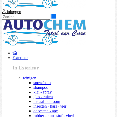
inloggen
Zoeken
Exterieur
In Exterieur
reinigen
snowfoam
shampoo
klei - spray
glas - ruiten
metaal - chroom
insecten - hars - teer
ontvetten - apc
rubber - kunststof - vinyl