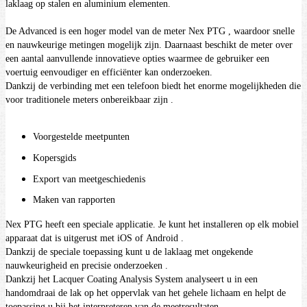
laklaag op stalen en aluminium elementen.
De Advanced is een hoger model van de meter
Nex
PTG
, waardoor snelle
en nauwkeurige metingen mogelijk zijn. Daarnaast beschikt de meter over
een aantal aanvullende innovatieve opties waarmee de gebruiker een
voertuig eenvoudiger en efficiënter kan onderzoeken.
Dankzij de verbinding met een telefoon biedt het enorme
mogelijkheden die
voor traditionele meters onbereikbaar zijn
.
Voorgestelde meetpunten
Kopersgids
Export van meetgeschiedenis
Maken van rapporten
Nex
PTG
heeft een speciale applicatie. Je kunt het installeren op elk mobiel
apparaat dat is uitgerust met
iOS
of
Android
.
Dankzij de speciale toepassing kunt u de laklaag met
ongekende
nauwkeurigheid en precisie
onderzoeken .
Dankzij het
Lacquer Coating Analysis System
analyseert u in een
handomdraai de lak op het oppervlak van het gehele lichaam en helpt de
toepassing u bij het interpreteren van de meetresultaten.