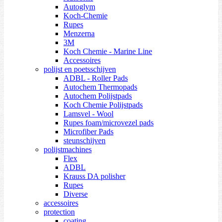
Autoglym
Koch-Chemie
Rupes
Menzerna
3M
Koch Chemie - Marine Line
Accessoires
polijst en poetsschijven
ADBL - Roller Pads
Autochem Thermopads
Autochem Polijstpads
Koch Chemie Polijstpads
Lamsvel - Wool
Rupes foam/microvezel pads
Microfiber Pads
steunschijven
polijstmachines
Flex
ADBL
Krauss DA polisher
Rupes
Diverse
accessoires
protection
coating