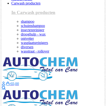
Carwash producten
In Carwash producten
shampoo
schuimshampoo
insectenreiniger
drooghulp - wax
ontvetter
wasplaatsreinigers
diversen
wasstraat - rollover
€0,00
Zoeken