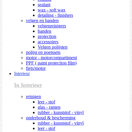
sealant
wax - soft wax
detailing - finishers
velgen en banden
velgenreinigers
banden
protection
accessoires
Velgen polijsten
polijst en poetssets
motor - motorcompartiment
PPF ( paint protection film)
fiets/motor
Interieur
In Interieur
reinigen
leer - stof
glas - ramen
rubber - kunststof - vinyl
onderhoud & bescherming
rubber - kunststof - vinyl
leer - stof