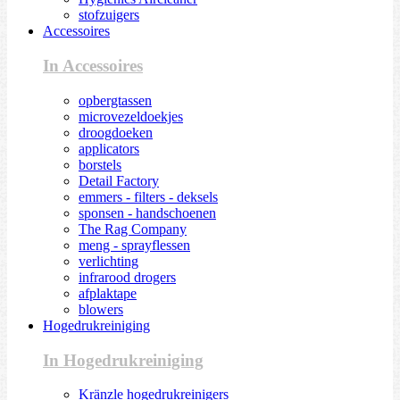
stofzuigers
Accessoires
In Accessoires
opbergtassen
microvezeldoekjes
droogdoeken
applicators
borstels
Detail Factory
emmers - filters - deksels
sponsen - handschoenen
The Rag Company
meng - sprayflessen
verlichting
infrarood drogers
afplaktape
blowers
Hogedrukreiniging
In Hogedrukreiniging
Kränzle hogedrukreinigers