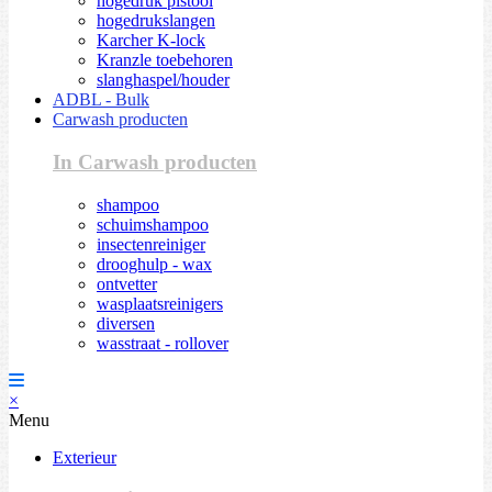
hogedruk pistool
hogedrukslangen
Karcher K-lock
Kranzle toebehoren
slanghaspel/houder
ADBL - Bulk
Carwash producten
In Carwash producten
shampoo
schuimshampoo
insectenreiniger
drooghulp - wax
ontvetter
wasplaatsreinigers
diversen
wasstraat - rollover
×
Menu
Exterieur