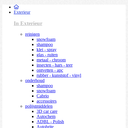
Exterieur
In Exterieur
reinigen
snowfoam
shampoo
klei - spray
glas - ruiten
metaal - chroom
insecten - hars - teer
ontvetten - apc
rubber - kunststof - vinyl
onderhoud
shampoo
snowfoam
Cabrio
accessoires
polijstmiddelen
3D car care
Autochem
ADBL - Polish
Autobrite