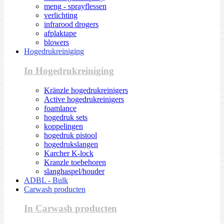
meng - sprayflessen
verlichting
infrarood drogers
afplaktape
blowers
Hogedrukreiniging
In Hogedrukreiniging
Kränzle hogedrukreinigers
Active hogedrukreinigers
foamlance
hogedruk sets
koppelingen
hogedruk pistool
hogedrukslangen
Karcher K-lock
Kranzle toebehoren
slanghaspel/houder
ADBL - Bulk
Carwash producten
In Carwash producten