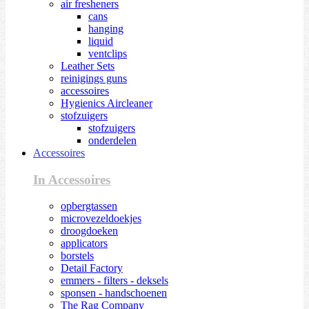
air fresheners
cans
hanging
liquid
ventclips
Leather Sets
reinigings guns
accessoires
Hygienics Aircleaner
stofzuigers
stofzuigers
onderdelen
Accessoires
In Accessoires
opbergtassen
microvezeldoekjes
droogdoeken
applicators
borstels
Detail Factory
emmers - filters - deksels
sponsen - handschoenen
The Rag Company