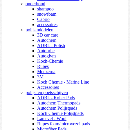
onderhoud
shampoo
snowfoam
Cabrio
accessoires
polijstmiddelen
3D car care
Autochem
ADBL - Polish
Autobrite
Autoglym
Koch-Chemie
Rupes
Menzerna
3M
Koch Chemie - Marine Line
Accessoires
polijst en poetsschijven
ADBL - Roller Pads
Autochem Thermopads
Autochem Polijstpads
Koch Chemie Polijstpads
Lamsvel - Wool
Rupes foam/microvezel pads
Microfiber Pads