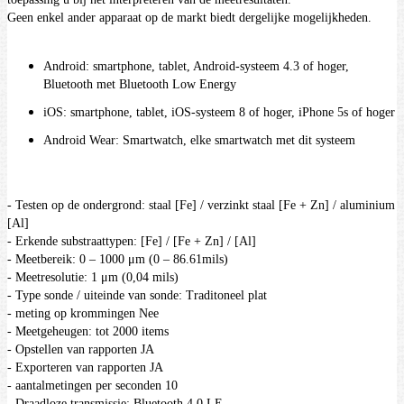
Geen enkel ander apparaat op de markt biedt dergelijke mogelijkheden.
Android: smartphone, tablet, Android-systeem 4.3 of hoger,
Bluetooth met Bluetooth Low Energy
iOS: smartphone, tablet, iOS-systeem 8 of hoger, iPhone 5s of hoger
Android Wear: Smartwatch, elke smartwatch met dit systeem
- Testen op de ondergrond: staal [Fe] / verzinkt staal [Fe + Zn] / aluminium
[Al]
- Erkende substraattypen: [Fe] / [Fe + Zn] / [Al]
- Meetbereik: 0 – 1000 μm (0 – 86.61mils)
- Meetresolutie: 1 μm (0,04 mils)
- Type sonde / uiteinde van sonde: Traditoneel plat
- meting op krommingen Nee
- Meetgeheugen: tot 2000 items
- Opstellen van rapporten JA
- Exporteren van rapporten JA
- aantalmetingen per seconden 10
- Draadloze transmissie: Bluetooth 4.0 LE