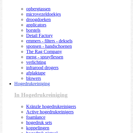
opbergtassen
microvezeldoekjes
droogdoeken
applicators
borstels
Detail Factory
emmers - filters - deksels
sponsen - handschoenen
The Rag Company
meng - sprayflessen
verlichting
infrarood drogers
afplaktape
blowers
Hogedrukreiniging
In Hogedrukreiniging
Kränzle hogedrukreinigers
Active hogedrukreinigers
foamlance
hogedruk sets
koppelingen