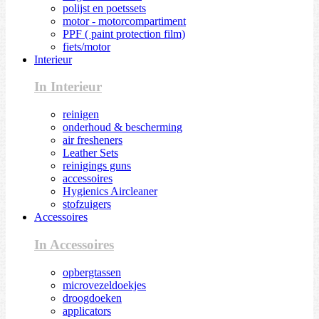
polijst en poetssets
motor - motorcompartiment
PPF ( paint protection film)
fiets/motor
Interieur
In Interieur
reinigen
onderhoud & bescherming
air fresheners
Leather Sets
reinigings guns
accessoires
Hygienics Aircleaner
stofzuigers
Accessoires
In Accessoires
opbergtassen
microvezeldoekjes
droogdoeken
applicators