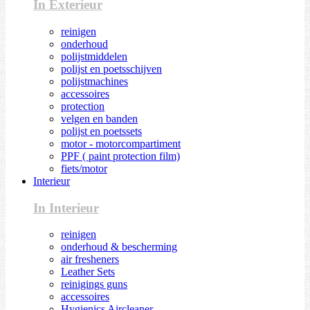
In Exterieur
reinigen
onderhoud
polijstmiddelen
polijst en poetsschijven
polijstmachines
accessoires
protection
velgen en banden
polijst en poetssets
motor - motorcompartiment
PPF ( paint protection film)
fiets/motor
Interieur
In Interieur
reinigen
onderhoud & bescherming
air fresheners
Leather Sets
reinigings guns
accessoires
Hygienics Aircleaner