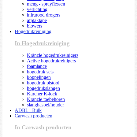
meng - sprayflessen
verlichting
infrarood drogers
afplaktape
blowers
Hogedrukreiniging
In Hogedrukreiniging
Kränzle hogedrukreinigers
Active hogedrukreinigers
foamlance
hogedruk sets
koppelingen
hogedruk pistool
hogedrukslangen
Karcher K-lock
Kranzle toebehoren
slanghaspel/houder
ADBL - Bulk
Carwash producten
In Carwash producten