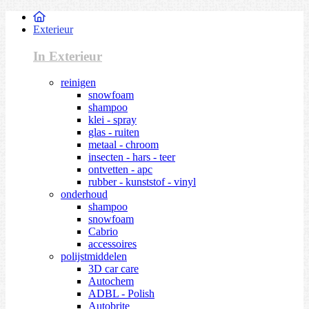
Exterieur
In Exterieur
reinigen
snowfoam
shampoo
klei - spray
glas - ruiten
metaal - chroom
insecten - hars - teer
ontvetten - apc
rubber - kunststof - vinyl
onderhoud
shampoo
snowfoam
Cabrio
accessoires
polijstmiddelen
3D car care
Autochem
ADBL - Polish
Autobrite