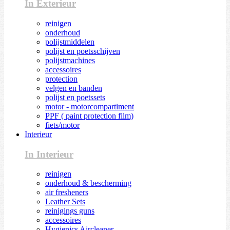
In Exterieur
reinigen
onderhoud
polijstmiddelen
polijst en poetsschijven
polijstmachines
accessoires
protection
velgen en banden
polijst en poetssets
motor - motorcompartiment
PPF ( paint protection film)
fiets/motor
Interieur
In Interieur
reinigen
onderhoud & bescherming
air fresheners
Leather Sets
reinigings guns
accessoires
Hygienics Aircleaner