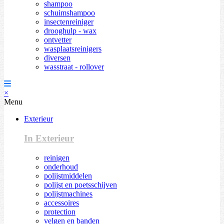
shampoo
schuimshampoo
insectenreiniger
drooghulp - wax
ontvetter
wasplaatsreinigers
diversen
wasstraat - rollover
×
Menu
Exterieur
In Exterieur
reinigen
onderhoud
polijstmiddelen
polijst en poetsschijven
polijstmachines
accessoires
protection
velgen en banden