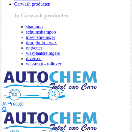
Carwash producten
In Carwash producten
shampoo
schuimshampoo
insectenreiniger
drooghulp - wax
ontvetter
wasplaatsreinigers
diversen
wasstraat - rollover
€0,00
Zoeken