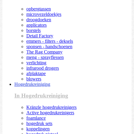
opbergtassen
microvezeldoekjes
droogdoeken
applicators
borstels
Detail Factory
emmers - filters - deksels
sponsen - handschoenen
The Rag Company
meng - sprayflessen
verlichting
infrarood drogers
afplaktape
blowers
Hogedrukreiniging
In Hogedrukreiniging
Kränzle hogedrukreinigers
Active hogedrukreinigers
foamlance
hogedruk sets
koppelingen