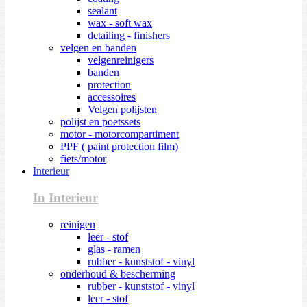
sealant
wax - soft wax
detailing - finishers
velgen en banden
velgenreinigers
banden
protection
accessoires
Velgen polijsten
polijst en poetssets
motor - motorcompartiment
PPF ( paint protection film)
fiets/motor
Interieur
In Interieur
reinigen
leer - stof
glas - ramen
rubber - kunststof - vinyl
onderhoud & bescherming
rubber - kunststof - vinyl
leer - stof