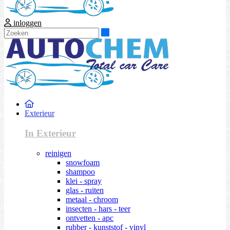
inloggen
Zoeken
Exterieur
In Exterieur
reinigen
snowfoam
shampoo
klei - spray
glas - ruiten
metaal - chroom
insecten - hars - teer
ontvetten - apc
rubber - kunststof - vinyl