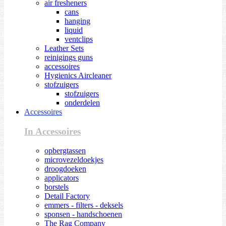
air fresheners
cans
hanging
liquid
ventclips
Leather Sets
reinigings guns
accessoires
Hygienics Aircleaner
stofzuigers
stofzuigers
onderdelen
Accessoires
In Accessoires
opbergtassen
microvezeldoekjes
droogdoeken
applicators
borstels
Detail Factory
emmers - filters - deksels
sponsen - handschoenen
The Rag Company