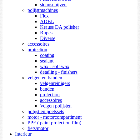
steunschijven
polijstmachines
Flex
ADBL
Krauss DA polisher
Rupes
Diverse
accessoires
protection
coating
sealant
wax - soft wax
detailing - finishers
velgen en banden
velgenreinigers
banden
protection
accessoires
Velgen polijsten
polijst en poetssets
motor - motorcompartiment
PPF ( paint protection film)
fiets/motor
Interieur