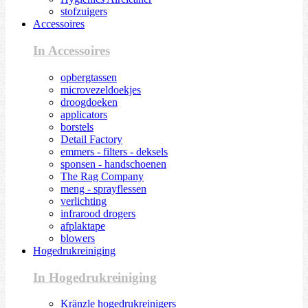
stofzuigers
Accessoires
In Accessoires
opbergtassen
microvezeldoekjes
droogdoeken
applicators
borstels
Detail Factory
emmers - filters - deksels
sponsen - handschoenen
The Rag Company
meng - sprayflessen
verlichting
infrarood drogers
afplaktape
blowers
Hogedrukreiniging
In Hogedrukreiniging
Kränzle hogedrukreinigers