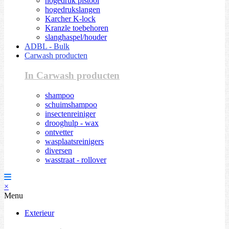
hogedruk pistool
hogedrukslangen
Karcher K-lock
Kranzle toebehoren
slanghaspel/houder
ADBL - Bulk
Carwash producten
In Carwash producten
shampoo
schuimshampoo
insectenreiniger
drooghulp - wax
ontvetter
wasplaatsreinigers
diversen
wasstraat - rollover
×
Menu
Exterieur