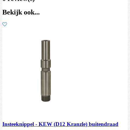
Bekijk ook...
Insteeknippel - KEW (D12 Kranzle) buitendraad