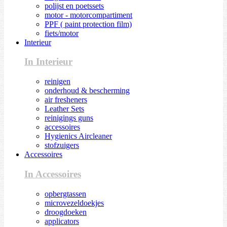
polijst en poetssets
motor - motorcompartiment
PPF ( paint protection film)
fiets/motor
Interieur
In Interieur
reinigen
onderhoud & bescherming
air fresheners
Leather Sets
reinigings guns
accessoires
Hygienics Aircleaner
stofzuigers
Accessoires
In Accessoires
opbergtassen
microvezeldoekjes
droogdoeken
applicators