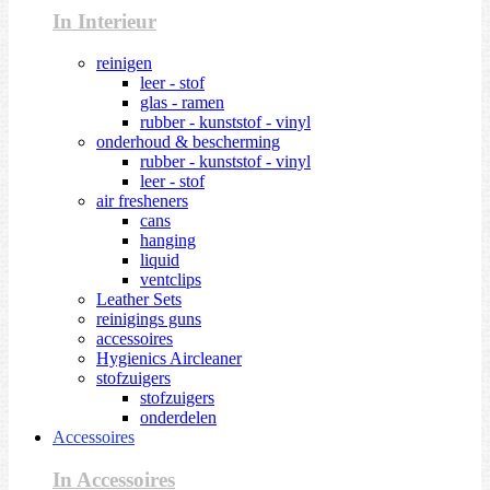
In Interieur
reinigen
leer - stof
glas - ramen
rubber - kunststof - vinyl
onderhoud & bescherming
rubber - kunststof - vinyl
leer - stof
air fresheners
cans
hanging
liquid
ventclips
Leather Sets
reinigings guns
accessoires
Hygienics Aircleaner
stofzuigers
stofzuigers
onderdelen
Accessoires
In Accessoires