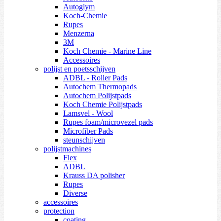
Autoglym
Koch-Chemie
Rupes
Menzerna
3M
Koch Chemie - Marine Line
Accessoires
polijst en poetsschijven
ADBL - Roller Pads
Autochem Thermopads
Autochem Polijstpads
Koch Chemie Polijstpads
Lamsvel - Wool
Rupes foam/microvezel pads
Microfiber Pads
steunschijven
polijstmachines
Flex
ADBL
Krauss DA polisher
Rupes
Diverse
accessoires
protection
coating