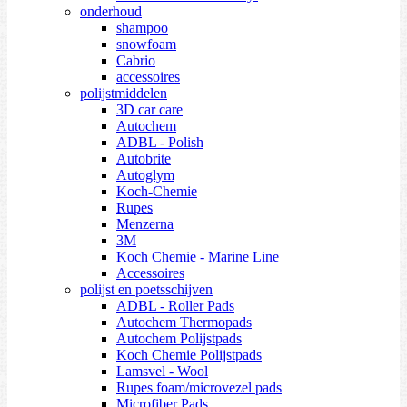
onderhoud
shampoo
snowfoam
Cabrio
accessoires
polijstmiddelen
3D car care
Autochem
ADBL - Polish
Autobrite
Autoglym
Koch-Chemie
Rupes
Menzerna
3M
Koch Chemie - Marine Line
Accessoires
polijst en poetsschijven
ADBL - Roller Pads
Autochem Thermopads
Autochem Polijstpads
Koch Chemie Polijstpads
Lamsvel - Wool
Rupes foam/microvezel pads
Microfiber Pads