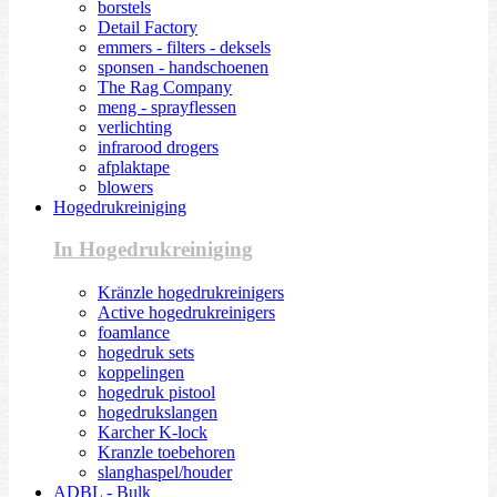
borstels
Detail Factory
emmers - filters - deksels
sponsen - handschoenen
The Rag Company
meng - sprayflessen
verlichting
infrarood drogers
afplaktape
blowers
Hogedrukreiniging
In Hogedrukreiniging
Kränzle hogedrukreinigers
Active hogedrukreinigers
foamlance
hogedruk sets
koppelingen
hogedruk pistool
hogedrukslangen
Karcher K-lock
Kranzle toebehoren
slanghaspel/houder
ADBL - Bulk