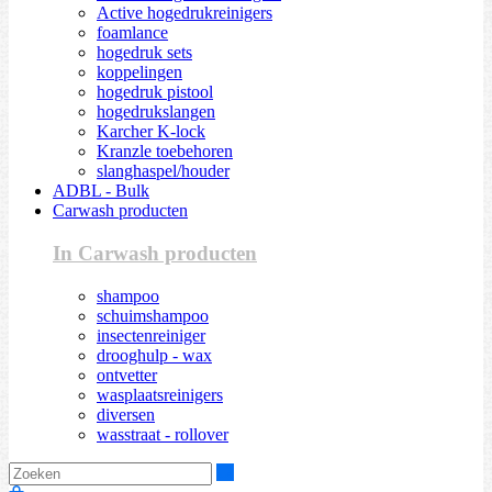
Active hogedrukreinigers
foamlance
hogedruk sets
koppelingen
hogedruk pistool
hogedrukslangen
Karcher K-lock
Kranzle toebehoren
slanghaspel/houder
ADBL - Bulk
Carwash producten
In Carwash producten
shampoo
schuimshampoo
insectenreiniger
drooghulp - wax
ontvetter
wasplaatsreinigers
diversen
wasstraat - rollover
Zoeken