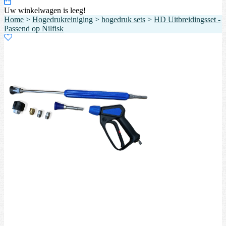
Uw winkelwagen is leeg!
Home
>
Hogedrukreiniging
>
hogedruk sets
>
HD Uitbreidingsset -
Passend op Nilfisk