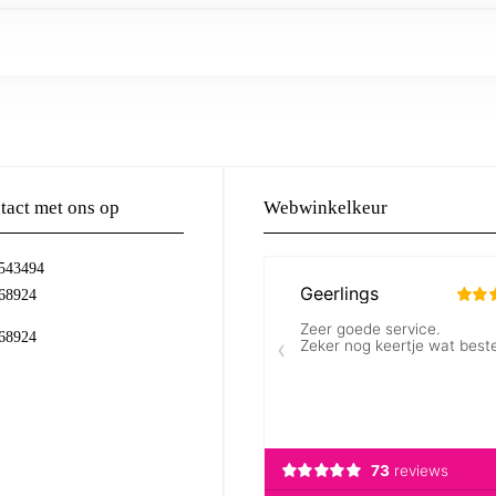
act met ons op
Webwinkelkeur
-543494
68924
68924