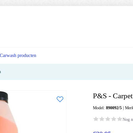
Carwash producten
n
P&S - Carpe
Model:
890092/5
|
Mer
Nog n