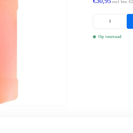
€30,95
excl. btw:
€2
Op voorraad