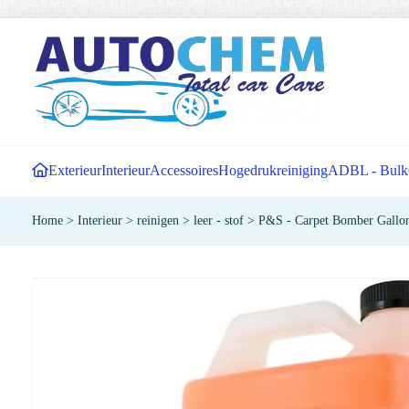
Exterieur
Interieur
Accessoires
Hogedrukreiniging
ADBL - Bulk
Home
>
Interieur
>
reinigen
>
leer - stof
>
P&S - Carpet Bomber Gallo