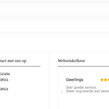
act met ons op
Webwinkelkeur
-543494
68924
68924