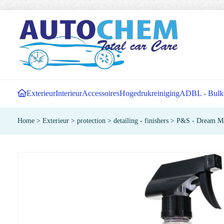
Exterieur
Interieur
Accessoires
Hogedrukreiniging
ADBL - Bulk
Home
>
Exterieur
>
protection
>
detailing - finishers
>
P&S - Dream Ma