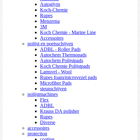
Autoglym
Koch-Chemie
Rupes
Menzerna
3M
Koch Chemie - Marine Line
Accessoires
polijst en poetsschijven
ADBL - Roller Pads
Autochem Thermopads
Autochem Polijstpads
Koch Chemie Polijstpads
Lamsvel - Wool
Rupes foam/microvezel pads
Microfiber Pads
steunschijven
polijstmachines
Flex
ADBL
Krauss DA polisher
Rupes
Diverse
accessoires
protection
coating