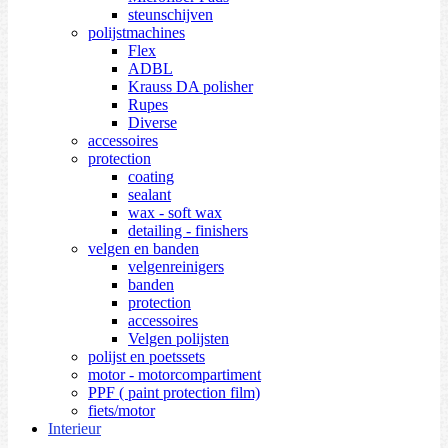
steunschijven
polijstmachines
Flex
ADBL
Krauss DA polisher
Rupes
Diverse
accessoires
protection
coating
sealant
wax - soft wax
detailing - finishers
velgen en banden
velgenreinigers
banden
protection
accessoires
Velgen polijsten
polijst en poetssets
motor - motorcompartiment
PPF ( paint protection film)
fiets/motor
Interieur