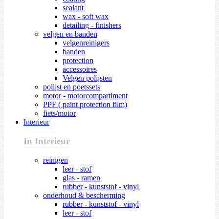
sealant
wax - soft wax
detailing - finishers
velgen en banden
velgenreinigers
banden
protection
accessoires
Velgen polijsten
polijst en poetssets
motor - motorcompartiment
PPF ( paint protection film)
fiets/motor
Interieur
In Interieur
reinigen
leer - stof
glas - ramen
rubber - kunststof - vinyl
onderhoud & bescherming
rubber - kunststof - vinyl
leer - stof