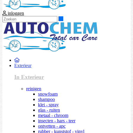
inloggen
Zoeken
Exterieur
In Exterieur
reinigen
snowfoam
shampoo
klei - spray
glas - ruiten
metaal - chroom
insecten - hars - teer
ontvetten - apc
rubber - kunststof - vinyl