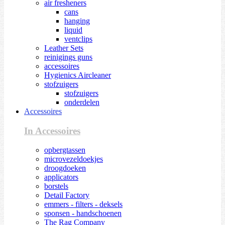
air fresheners
cans
hanging
liquid
ventclips
Leather Sets
reinigings guns
accessoires
Hygienics Aircleaner
stofzuigers
stofzuigers
onderdelen
Accessoires
In Accessoires
opbergtassen
microvezeldoekjes
droogdoeken
applicators
borstels
Detail Factory
emmers - filters - deksels
sponsen - handschoenen
The Rag Company