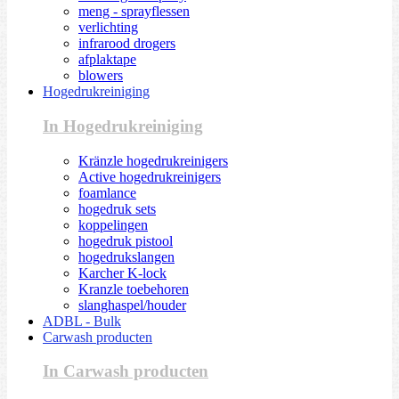
meng - sprayflessen
verlichting
infrarood drogers
afplaktape
blowers
Hogedrukreiniging
In Hogedrukreiniging
Kränzle hogedrukreinigers
Active hogedrukreinigers
foamlance
hogedruk sets
koppelingen
hogedruk pistool
hogedrukslangen
Karcher K-lock
Kranzle toebehoren
slanghaspel/houder
ADBL - Bulk
Carwash producten
In Carwash producten