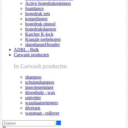
Active hogedrukreinigers
foamlance
hogedruk sets
koppelingen
hogedruk pistool
hogedrukslangen
Karcher K-lock
Kranzle toebehoren
slanghaspel/houder
ADBL - Bulk
Carwash producten
In Carwash producten
shampoo
schuimshampoo
insectenreiniger
drooghulp - wax
ontvetter
wasplaatsreinigers
diversen
wasstraat - rollover
Zoeken