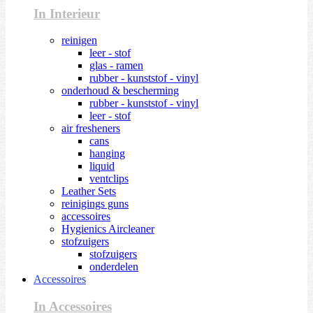
In Interieur
reinigen
leer - stof
glas - ramen
rubber - kunststof - vinyl
onderhoud & bescherming
rubber - kunststof - vinyl
leer - stof
air fresheners
cans
hanging
liquid
ventclips
Leather Sets
reinigings guns
accessoires
Hygienics Aircleaner
stofzuigers
stofzuigers
onderdelen
Accessoires
In Accessoires