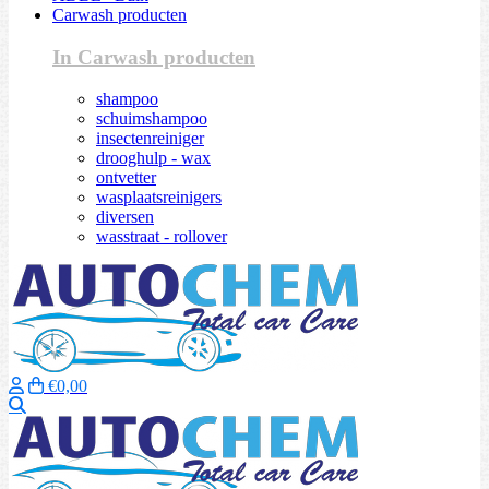
Carwash producten
In Carwash producten
shampoo
schuimshampoo
insectenreiniger
drooghulp - wax
ontvetter
wasplaatsreinigers
diversen
wasstraat - rollover
€0,00
Zoeken