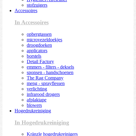
stofzuigers
Accessoires
In Accessoires
opbergtassen
microvezeldoekjes
droogdoeken
applicators
borstels
Detail Factory
emmers - filters - deksels
sponsen - handschoenen
The Rag Company
meng - sprayflessen
verlichting
infrarood drogers
afplaktape
blowers
Hogedrukreiniging
In Hogedrukreiniging
Kränzle hogedrukreinigers