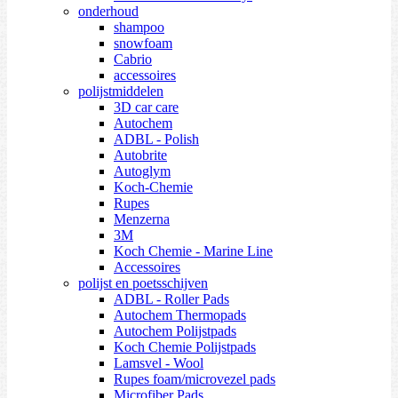
onderhoud
shampoo
snowfoam
Cabrio
accessoires
polijstmiddelen
3D car care
Autochem
ADBL - Polish
Autobrite
Autoglym
Koch-Chemie
Rupes
Menzerna
3M
Koch Chemie - Marine Line
Accessoires
polijst en poetsschijven
ADBL - Roller Pads
Autochem Thermopads
Autochem Polijstpads
Koch Chemie Polijstpads
Lamsvel - Wool
Rupes foam/microvezel pads
Microfiber Pads