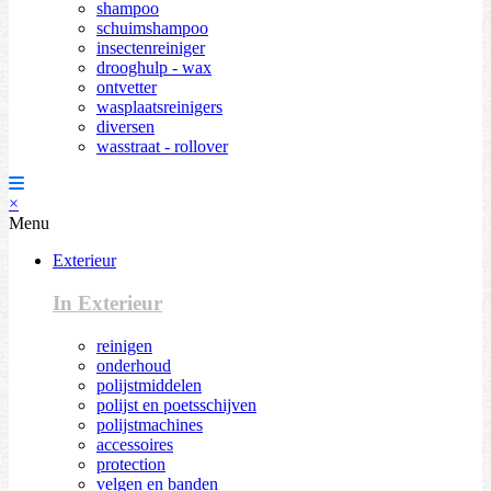
shampoo
schuimshampoo
insectenreiniger
drooghulp - wax
ontvetter
wasplaatsreinigers
diversen
wasstraat - rollover
×
Menu
Exterieur
In Exterieur
reinigen
onderhoud
polijstmiddelen
polijst en poetsschijven
polijstmachines
accessoires
protection
velgen en banden