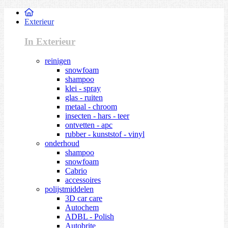
Exterieur
In Exterieur
reinigen
snowfoam
shampoo
klei - spray
glas - ruiten
metaal - chroom
insecten - hars - teer
ontvetten - apc
rubber - kunststof - vinyl
onderhoud
shampoo
snowfoam
Cabrio
accessoires
polijstmiddelen
3D car care
Autochem
ADBL - Polish
Autobrite