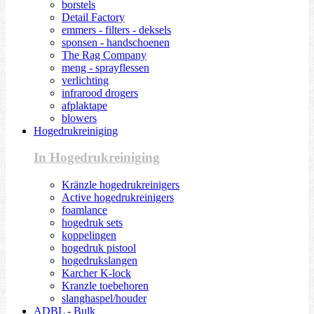
borstels
Detail Factory
emmers - filters - deksels
sponsen - handschoenen
The Rag Company
meng - sprayflessen
verlichting
infrarood drogers
afplaktape
blowers
Hogedrukreiniging
In Hogedrukreiniging
Kränzle hogedrukreinigers
Active hogedrukreinigers
foamlance
hogedruk sets
koppelingen
hogedruk pistool
hogedrukslangen
Karcher K-lock
Kranzle toebehoren
slanghaspel/houder
ADBL - Bulk