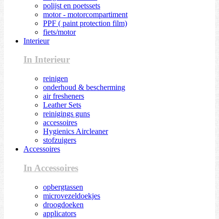
polijst en poetssets
motor - motorcompartiment
PPF ( paint protection film)
fiets/motor
Interieur
In Interieur
reinigen
onderhoud & bescherming
air fresheners
Leather Sets
reinigings guns
accessoires
Hygienics Aircleaner
stofzuigers
Accessoires
In Accessoires
opbergtassen
microvezeldoekjes
droogdoeken
applicators