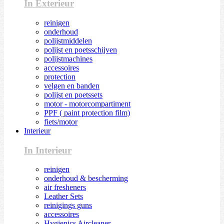
In Exterieur
reinigen
onderhoud
polijstmiddelen
polijst en poetsschijven
polijstmachines
accessoires
protection
velgen en banden
polijst en poetssets
motor - motorcompartiment
PPF ( paint protection film)
fiets/motor
Interieur
In Interieur
reinigen
onderhoud & bescherming
air fresheners
Leather Sets
reinigings guns
accessoires
Hygienics Aircleaner