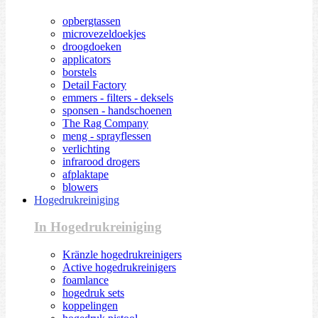
opbergtassen
microvezeldoekjes
droogdoeken
applicators
borstels
Detail Factory
emmers - filters - deksels
sponsen - handschoenen
The Rag Company
meng - sprayflessen
verlichting
infrarood drogers
afplaktape
blowers
Hogedrukreiniging
In Hogedrukreiniging
Kränzle hogedrukreinigers
Active hogedrukreinigers
foamlance
hogedruk sets
koppelingen