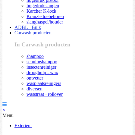
hogedruk pistool
hogedrukslangen
Karcher K-lock
Kranzle toebehoren
slanghaspel/houder
ADBL - Bulk
Carwash producten
In Carwash producten
shampoo
schuimshampoo
insectenreiniger
drooghulp - wax
ontvetter
wasplaatsreinigers
diversen
wasstraat - rollover
×
Menu
Exterieur