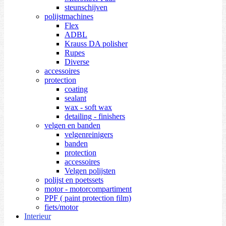
steunschijven
polijstmachines
Flex
ADBL
Krauss DA polisher
Rupes
Diverse
accessoires
protection
coating
sealant
wax - soft wax
detailing - finishers
velgen en banden
velgenreinigers
banden
protection
accessoires
Velgen polijsten
polijst en poetssets
motor - motorcompartiment
PPF ( paint protection film)
fiets/motor
Interieur