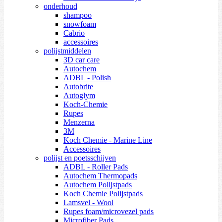
onderhoud
shampoo
snowfoam
Cabrio
accessoires
polijstmiddelen
3D car care
Autochem
ADBL - Polish
Autobrite
Autoglym
Koch-Chemie
Rupes
Menzerna
3M
Koch Chemie - Marine Line
Accessoires
polijst en poetsschijven
ADBL - Roller Pads
Autochem Thermopads
Autochem Polijstpads
Koch Chemie Polijstpads
Lamsvel - Wool
Rupes foam/microvezel pads
Microfiber Pads