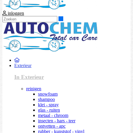
inloggen
Zoeken
Exterieur
In Exterieur
reinigen
snowfoam
shampoo
klei - spray
glas - ruiten
metaal - chroom
insecten - hars - teer
ontvetten - apc
rubber - kunststof - vinyl