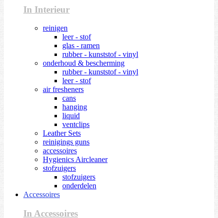
In Interieur
reinigen
leer - stof
glas - ramen
rubber - kunststof - vinyl
onderhoud & bescherming
rubber - kunststof - vinyl
leer - stof
air fresheners
cans
hanging
liquid
ventclips
Leather Sets
reinigings guns
accessoires
Hygienics Aircleaner
stofzuigers
stofzuigers
onderdelen
Accessoires
In Accessoires