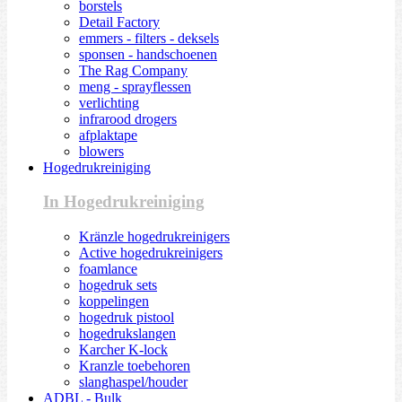
borstels
Detail Factory
emmers - filters - deksels
sponsen - handschoenen
The Rag Company
meng - sprayflessen
verlichting
infrarood drogers
afplaktape
blowers
Hogedrukreiniging
In Hogedrukreiniging
Kränzle hogedrukreinigers
Active hogedrukreinigers
foamlance
hogedruk sets
koppelingen
hogedruk pistool
hogedrukslangen
Karcher K-lock
Kranzle toebehoren
slanghaspel/houder
ADBL - Bulk