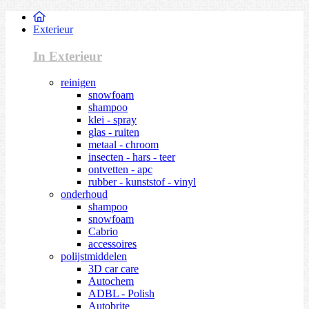
Exterieur
In Exterieur
reinigen
snowfoam
shampoo
klei - spray
glas - ruiten
metaal - chroom
insecten - hars - teer
ontvetten - apc
rubber - kunststof - vinyl
onderhoud
shampoo
snowfoam
Cabrio
accessoires
polijstmiddelen
3D car care
Autochem
ADBL - Polish
Autobrite