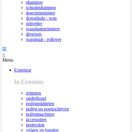
shampoo
schuimshampoo
insectenreiniger
drooghulp - wax
ontvetter
wasplaatsreinigers
diversen
wasstraat - rollover
×
Menu
Exterieur
In Exterieur
reinigen
onderhoud
polijstmiddelen
polijst en poetsschijven
polijstmachines
accessoires
protection
velgen en banden