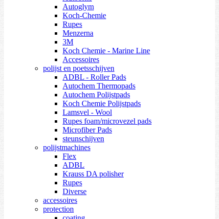
Autoglym
Koch-Chemie
Rupes
Menzerna
3M
Koch Chemie - Marine Line
Accessoires
polijst en poetsschijven
ADBL - Roller Pads
Autochem Thermopads
Autochem Polijstpads
Koch Chemie Polijstpads
Lamsvel - Wool
Rupes foam/microvezel pads
Microfiber Pads
steunschijven
polijstmachines
Flex
ADBL
Krauss DA polisher
Rupes
Diverse
accessoires
protection
coating