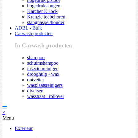
hogedruk pistool
hogedrukslangen
Karcher K-lock
Kranzle toebehoren
slanghaspel/houder
ADBL - Bulk
Carwash producten
In Carwash producten
shampoo
schuimshampoo
insectenreiniger
drooghulp - wax
ontvetter
wasplaatsreinigers
diversen
wasstraat - rollover
×
Menu
Exterieur