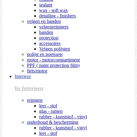
sealant
wax - soft wax
detailing - finishers
velgen en banden
velgenreinigers
banden
protection
accessoires
Velgen polijsten
polijst en poetssets
motor - motorcompartiment
PPF ( paint protection film)
fiets/motor
Interieur
In Interieur
reinigen
leer - stof
glas - ramen
rubber - kunststof - vinyl
onderhoud & bescherming
rubber - kunststof - vinyl
leer - stof