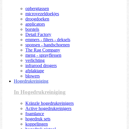
opbergtassen
microvezeldoekjes
droogdoeken
applicators
borstels
Detail Factory
emmers - filters - deksels
sponsen - handschoenen
The Rag Company
meng - sprayflessen
verlichting
infrarood drogers
afplaktape
blowers
Hogedrukreiniging
In Hogedrukreiniging
Kränzle hogedrukreinigers
Active hogedrukreinigers
foamlance
hogedruk sets
koppelingen