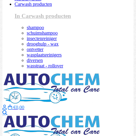
Carwash producten
In Carwash producten
shampoo
schuimshampoo
insectenreiniger
drooghulp - wax
ontvetter
wasplaatsreinigers
diversen
wasstraat - rollover
€0,00
Zoeken