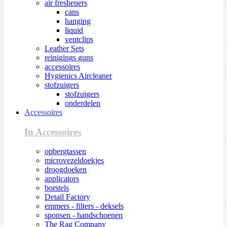
air fresheners
cans
hanging
liquid
ventclips
Leather Sets
reinigings guns
accessoires
Hygienics Aircleaner
stofzuigers
stofzuigers
onderdelen
Accessoires
In Accessoires
opbergtassen
microvezeldoekjes
droogdoeken
applicators
borstels
Detail Factory
emmers - filters - deksels
sponsen - handschoenen
The Rag Company