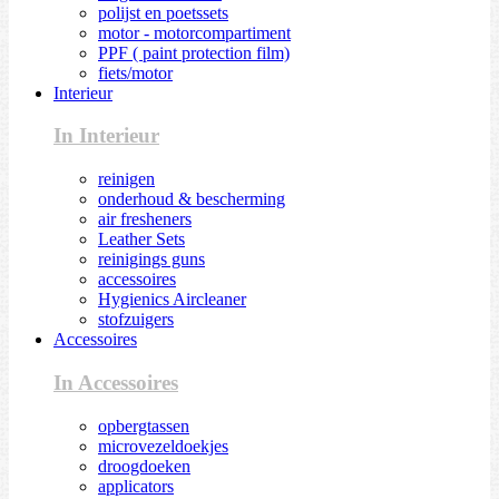
polijst en poetssets
motor - motorcompartiment
PPF ( paint protection film)
fiets/motor
Interieur
In Interieur
reinigen
onderhoud & bescherming
air fresheners
Leather Sets
reinigings guns
accessoires
Hygienics Aircleaner
stofzuigers
Accessoires
In Accessoires
opbergtassen
microvezeldoekjes
droogdoeken
applicators