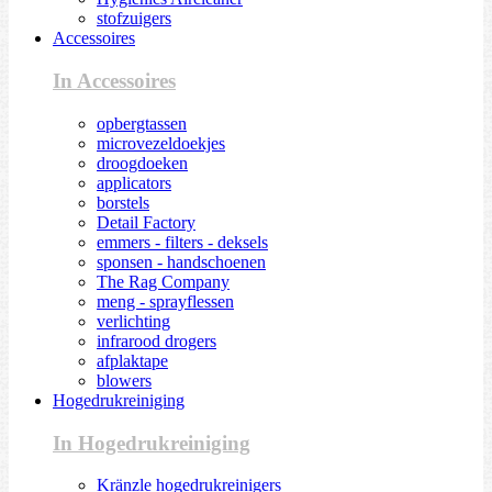
stofzuigers
Accessoires
In Accessoires
opbergtassen
microvezeldoekjes
droogdoeken
applicators
borstels
Detail Factory
emmers - filters - deksels
sponsen - handschoenen
The Rag Company
meng - sprayflessen
verlichting
infrarood drogers
afplaktape
blowers
Hogedrukreiniging
In Hogedrukreiniging
Kränzle hogedrukreinigers