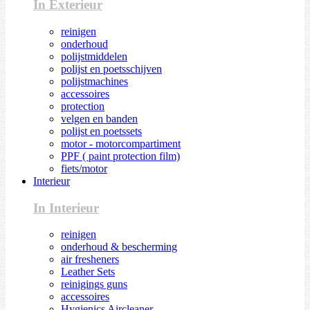
In Exterieur
reinigen
onderhoud
polijstmiddelen
polijst en poetsschijven
polijstmachines
accessoires
protection
velgen en banden
polijst en poetssets
motor - motorcompartiment
PPF ( paint protection film)
fiets/motor
Interieur
In Interieur
reinigen
onderhoud & bescherming
air fresheners
Leather Sets
reinigings guns
accessoires
Hygienics Aircleaner