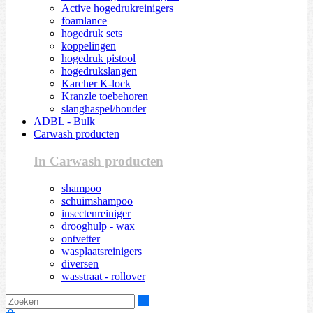
Active hogedrukreinigers
foamlance
hogedruk sets
koppelingen
hogedruk pistool
hogedrukslangen
Karcher K-lock
Kranzle toebehoren
slanghaspel/houder
ADBL - Bulk
Carwash producten
In Carwash producten
shampoo
schuimshampoo
insectenreiniger
drooghulp - wax
ontvetter
wasplaatsreinigers
diversen
wasstraat - rollover
Zoeken