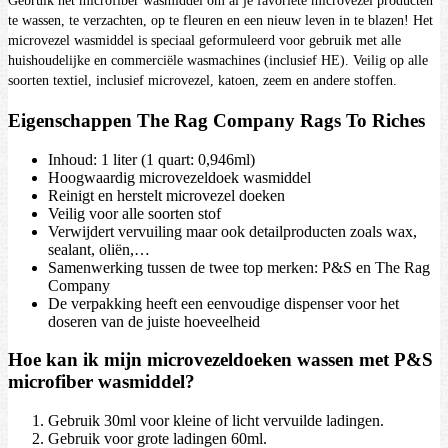
Gebruik het microfiber wasmiddel om al je favoriete microvezel producten
te wassen, te verzachten, op te fleuren en een nieuw leven in te blazen! Het
microvezel wasmiddel is speciaal geformuleerd voor gebruik met alle
huishoudelijke en commerciële wasmachines (inclusief HE). Veilig op alle
soorten textiel, inclusief microvezel, katoen, zeem en andere stoffen.
Eigenschappen The Rag Company Rags To Riches
Inhoud: 1 liter (1 quart: 0,946ml)
Hoogwaardig microvezeldoek wasmiddel
Reinigt en herstelt microvezel doeken
Veilig voor alle soorten stof
Verwijdert vervuiling maar ook detailproducten zoals wax,
sealant, oliën,…
Samenwerking tussen de twee top merken: P&S en The Rag
Company
De verpakking heeft een eenvoudige dispenser voor het
doseren van de juiste hoeveelheid
Hoe kan ik mijn microvezeldoeken wassen met P&S
microfiber wasmiddel?
Gebruik 30ml voor kleine of licht vervuilde ladingen.
Gebruik voor grote ladingen 60ml.