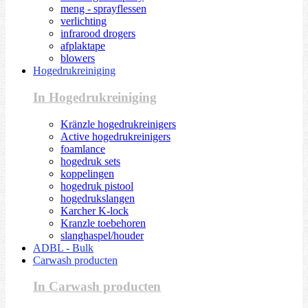
meng - sprayflessen
verlichting
infrarood drogers
afplaktape
blowers
Hogedrukreiniging
In Hogedrukreiniging
Kränzle hogedrukreinigers
Active hogedrukreinigers
foamlance
hogedruk sets
koppelingen
hogedruk pistool
hogedrukslangen
Karcher K-lock
Kranzle toebehoren
slanghaspel/houder
ADBL - Bulk
Carwash producten
In Carwash producten