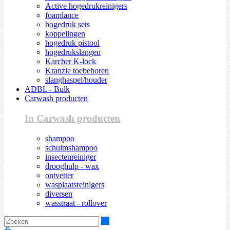
Active hogedrukreinigers
foamlance
hogedruk sets
koppelingen
hogedruk pistool
hogedrukslangen
Karcher K-lock
Kranzle toebehoren
slanghaspel/houder
ADBL - Bulk
Carwash producten
In Carwash producten
shampoo
schuimshampoo
insectenreiniger
drooghulp - wax
ontvetter
wasplaatsreinigers
diversen
wasstraat - rollover
Zoeken