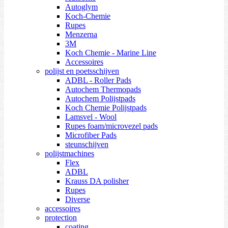
Autoglym
Koch-Chemie
Rupes
Menzerna
3M
Koch Chemie - Marine Line
Accessoires
polijst en poetsschijven
ADBL - Roller Pads
Autochem Thermopads
Autochem Polijstpads
Koch Chemie Polijstpads
Lamsvel - Wool
Rupes foam/microvezel pads
Microfiber Pads
steunschijven
polijstmachines
Flex
ADBL
Krauss DA polisher
Rupes
Diverse
accessoires
protection
coating