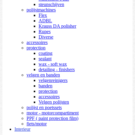
steunschijven
polijstmachines
Flex
ADBL
Krauss DA polisher
Rupes
Diverse
accessoires
protection
coating
sealant
wax - soft wax
detailing - finishers
velgen en banden
velgenreinigers
banden
protection
accessoires
Velgen polijsten
polijst en poetssets
motor - motorcompartiment
PPF ( paint protection film)
fiets/motor
Interieur