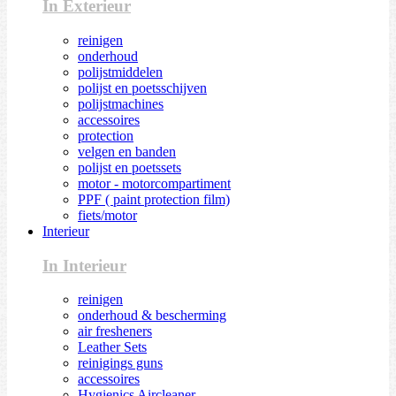
In Exterieur
reinigen
onderhoud
polijstmiddelen
polijst en poetsschijven
polijstmachines
accessoires
protection
velgen en banden
polijst en poetssets
motor - motorcompartiment
PPF ( paint protection film)
fiets/motor
Interieur
In Interieur
reinigen
onderhoud & bescherming
air fresheners
Leather Sets
reinigings guns
accessoires
Hygienics Aircleaner