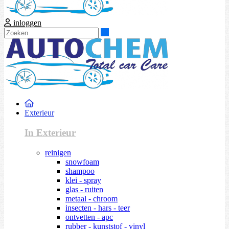
inloggen
Zoeken
Exterieur
In Exterieur
reinigen
snowfoam
shampoo
klei - spray
glas - ruiten
metaal - chroom
insecten - hars - teer
ontvetten - apc
rubber - kunststof - vinyl