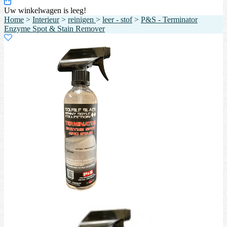
Uw winkelwagen is leeg!
Home
>
Interieur
>
reinigen
>
leer - stof
>
P&S - Terminator
Enzyme Spot & Stain Remover