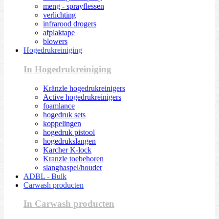
meng - sprayflessen
verlichting
infrarood drogers
afplaktape
blowers
Hogedrukreiniging
In Hogedrukreiniging
Kränzle hogedrukreinigers
Active hogedrukreinigers
foamlance
hogedruk sets
koppelingen
hogedruk pistool
hogedrukslangen
Karcher K-lock
Kranzle toebehoren
slanghaspel/houder
ADBL - Bulk
Carwash producten
In Carwash producten