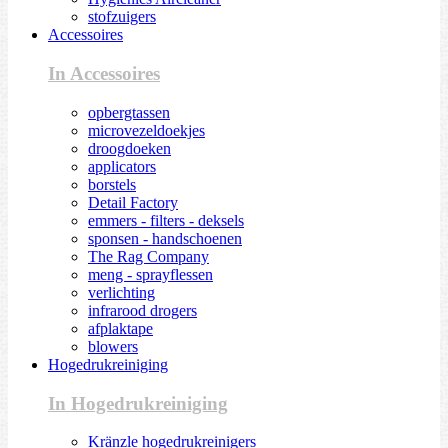
stofzuigers
Accessoires
In Accessoires
opbergtassen
microvezeldoekjes
droogdoeken
applicators
borstels
Detail Factory
emmers - filters - deksels
sponsen - handschoenen
The Rag Company
meng - sprayflessen
verlichting
infrarood drogers
afplaktape
blowers
Hogedrukreiniging
In Hogedrukreiniging
Kränzle hogedrukreinigers