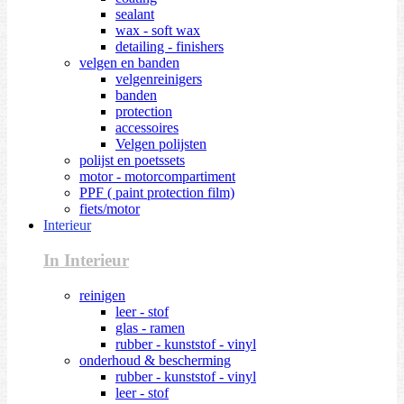
sealant
wax - soft wax
detailing - finishers
velgen en banden
velgenreinigers
banden
protection
accessoires
Velgen polijsten
polijst en poetssets
motor - motorcompartiment
PPF ( paint protection film)
fiets/motor
Interieur
In Interieur
reinigen
leer - stof
glas - ramen
rubber - kunststof - vinyl
onderhoud & bescherming
rubber - kunststof - vinyl
leer - stof