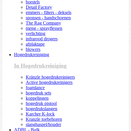
borstels
Detail Factory
emmers - filters - deksels
sponsen - handschoenen
The Rag Company
meng - sprayflessen
verlichting
infrarood drogers
afplaktape
blowers
Hogedrukreiniging
In Hogedrukreiniging
Kränzle hogedrukreinigers
Active hogedrukreinigers
foamlance
hogedruk sets
koppelingen
hogedruk pistool
hogedrukslangen
Karcher K-lock
Kranzle toebehoren
slanghaspel/houder
ADBL - Bulk