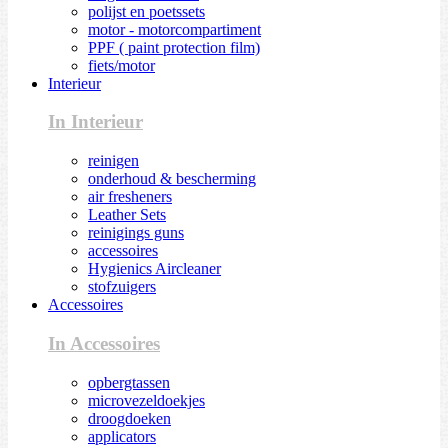
polijst en poetssets
motor - motorcompartiment
PPF ( paint protection film)
fiets/motor
Interieur
In Interieur
reinigen
onderhoud & bescherming
air fresheners
Leather Sets
reinigings guns
accessoires
Hygienics Aircleaner
stofzuigers
Accessoires
In Accessoires
opbergtassen
microvezeldoekjes
droogdoeken
applicators