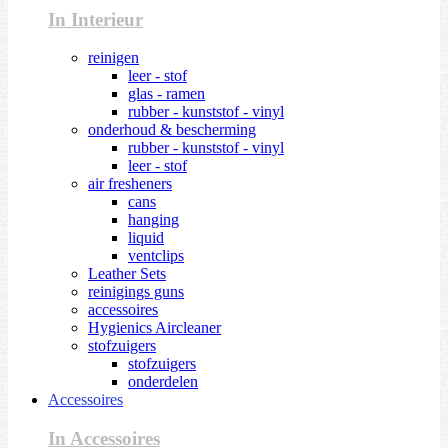
In Interieur
reinigen
leer - stof
glas - ramen
rubber - kunststof - vinyl
onderhoud & bescherming
rubber - kunststof - vinyl
leer - stof
air fresheners
cans
hanging
liquid
ventclips
Leather Sets
reinigings guns
accessoires
Hygienics Aircleaner
stofzuigers
stofzuigers
onderdelen
Accessoires
In Accessoires