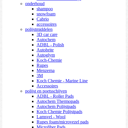
onderhoud
shampoo
snowfoam
Cabrio
accessoires
polijstmiddelen
3D car care
Autochem
ADBL - Polish
Autobrite
Autoglym
Koch-Chemie
Rupes
Menzerna
3M
Koch Chemie - Marine Line
Accessoires
polijst en poetsschijven
ADBL - Roller Pads
Autochem Thermopads
Autochem Polijstpads
Koch Chemie Polijstpads
Lamsvel - Wool
Rupes foam/microvezel pads
Microfiber Pads