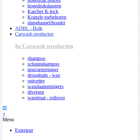
hogedruk pistool
hogedrukslangen
Karcher K-lock
Kranzle toebehoren
slanghaspel/houder
ADBL - Bulk
Carwash producten
In Carwash producten
shampoo
schuimshampoo
insectenreiniger
drooghulp - wax
ontvetter
wasplaatsreinigers
diversen
wasstraat - rollover
×
Menu
Exterieur