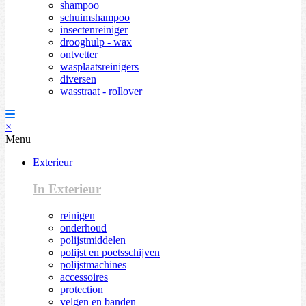
shampoo
schuimshampoo
insectenreiniger
drooghulp - wax
ontvetter
wasplaatsreinigers
diversen
wasstraat - rollover
×
Menu
Exterieur
In Exterieur
reinigen
onderhoud
polijstmiddelen
polijst en poetsschijven
polijstmachines
accessoires
protection
velgen en banden