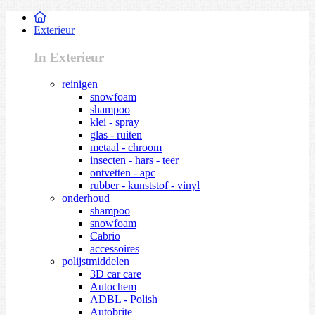
Exterieur
In Exterieur
reinigen
snowfoam
shampoo
klei - spray
glas - ruiten
metaal - chroom
insecten - hars - teer
ontvetten - apc
rubber - kunststof - vinyl
onderhoud
shampoo
snowfoam
Cabrio
accessoires
polijstmiddelen
3D car care
Autochem
ADBL - Polish
Autobrite