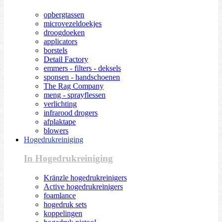
opbergtassen
microvezeldoekjes
droogdoeken
applicators
borstels
Detail Factory
emmers - filters - deksels
sponsen - handschoenen
The Rag Company
meng - sprayflessen
verlichting
infrarood drogers
afplaktape
blowers
Hogedrukreiniging
In Hogedrukreiniging
Kränzle hogedrukreinigers
Active hogedrukreinigers
foamlance
hogedruk sets
koppelingen