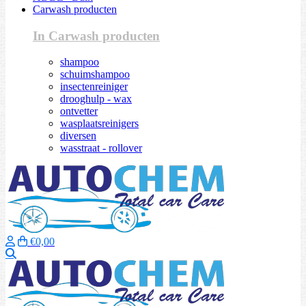
Carwash producten
In Carwash producten
shampoo
schuimshampoo
insectenreiniger
drooghulp - wax
ontvetter
wasplaatsreinigers
diversen
wasstraat - rollover
€0,00
Zoeken