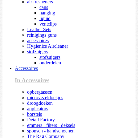
air fresheners
cans
hanging
liquid
ventclips
Leather Sets
reinigings guns
accessoires
Hygienics Aircleaner
stofzuigers
stofzuigers
onderdelen
Accessoires
In Accessoires
opbergtassen
microvezeldoekjes
droogdoeken
applicators
borstels
Detail Factory
emmers - filters - deksels
sponsen - handschoenen
The Rag Company