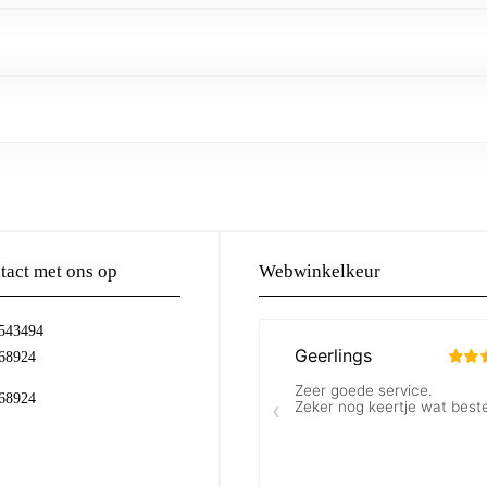
act met ons op
Webwinkelkeur
-543494
68924
68924