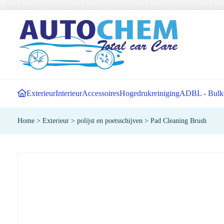
Exterieur
Interieur
Accessoires
Hogedrukreiniging
ADBL - Bulk
Home
>
Exterieur
>
polijst en poetsschijven
>
Pad Cleaning Brush