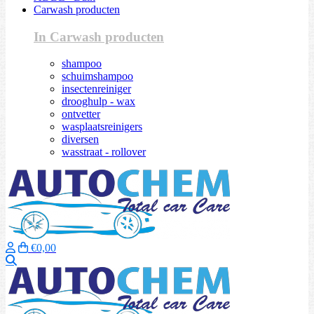
Carwash producten
In Carwash producten
shampoo
schuimshampoo
insectenreiniger
drooghulp - wax
ontvetter
wasplaatsreinigers
diversen
wasstraat - rollover
€0,00
Zoeken