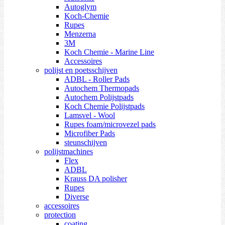
Autoglym
Koch-Chemie
Rupes
Menzerna
3M
Koch Chemie - Marine Line
Accessoires
polijst en poetsschijven
ADBL - Roller Pads
Autochem Thermopads
Autochem Polijstpads
Koch Chemie Polijstpads
Lamsvel - Wool
Rupes foam/microvezel pads
Microfiber Pads
steunschijven
polijstmachines
Flex
ADBL
Krauss DA polisher
Rupes
Diverse
accessoires
protection
coating