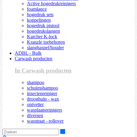
Active hogedrukreinigers
foamlance
hogedruk sets
koppelingen
hogedruk pistool
hogedrukslangen
Karcher K-lock
Kranzle toebehoren
slanghaspel/houder
ADBL - Bulk
Carwash producten
In Carwash producten
shampoo
schuimshampoo
insectenreiniger
drooghulp - wax
ontvetter
wasplaatsreinigers
diversen
wasstraat - rollover
Zoeken