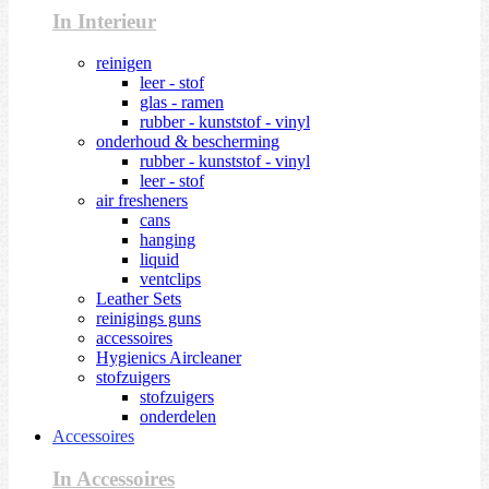
In Interieur
reinigen
leer - stof
glas - ramen
rubber - kunststof - vinyl
onderhoud & bescherming
rubber - kunststof - vinyl
leer - stof
air fresheners
cans
hanging
liquid
ventclips
Leather Sets
reinigings guns
accessoires
Hygienics Aircleaner
stofzuigers
stofzuigers
onderdelen
Accessoires
In Accessoires