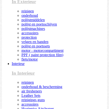
In Exterieur
reinigen
onderhoud
polijstmiddelen
polijst en poetsschijven
polijstmachines
accessoires
protection
velgen en banden
polijst en poetssets
motor - motorcompartiment
PPF ( paint protection film)
fiets/motor
Interieur
In Interieur
reinigen
onderhoud & bescherming
air fresheners
Leather Sets
reinigings guns
accessoires
Hygienics Aircleaner