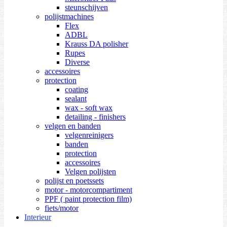
steunschijven
polijstmachines
Flex
ADBL
Krauss DA polisher
Rupes
Diverse
accessoires
protection
coating
sealant
wax - soft wax
detailing - finishers
velgen en banden
velgenreinigers
banden
protection
accessoires
Velgen polijsten
polijst en poetssets
motor - motorcompartiment
PPF ( paint protection film)
fiets/motor
Interieur