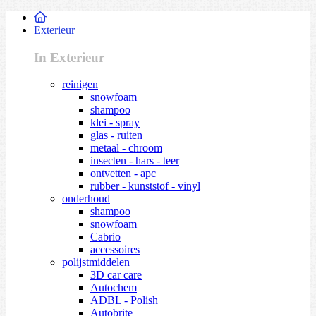
Exterieur
In Exterieur
reinigen
snowfoam
shampoo
klei - spray
glas - ruiten
metaal - chroom
insecten - hars - teer
ontvetten - apc
rubber - kunststof - vinyl
onderhoud
shampoo
snowfoam
Cabrio
accessoires
polijstmiddelen
3D car care
Autochem
ADBL - Polish
Autobrite