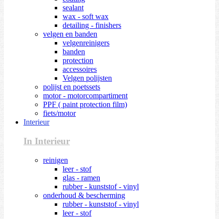
sealant
wax - soft wax
detailing - finishers
velgen en banden
velgenreinigers
banden
protection
accessoires
Velgen polijsten
polijst en poetssets
motor - motorcompartiment
PPF ( paint protection film)
fiets/motor
Interieur
In Interieur
reinigen
leer - stof
glas - ramen
rubber - kunststof - vinyl
onderhoud & bescherming
rubber - kunststof - vinyl
leer - stof