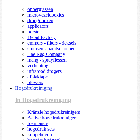
opbergtassen
microvezeldoekjes
droogdoeken
applicators
borstels
Detail Factory
emmers - filters - deksels
sponsen - handschoenen
The Rag Company
meng - sprayflessen
verlichting
infrarood drogers
afplaktape
blowers
Hogedrukreiniging
In Hogedrukreiniging
Kränzle hogedrukreinigers
Active hogedrukreinigers
foamlance
hogedruk sets
koppelingen