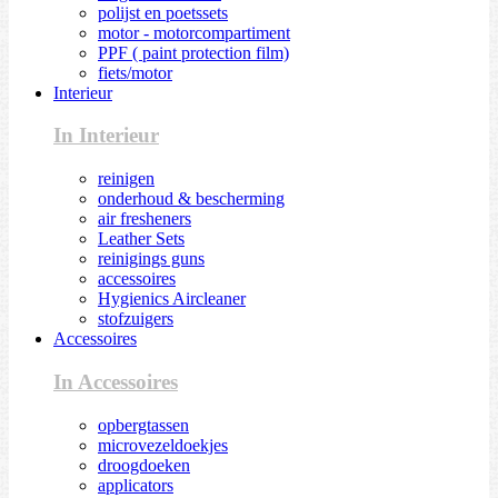
polijst en poetssets
motor - motorcompartiment
PPF ( paint protection film)
fiets/motor
Interieur
In Interieur
reinigen
onderhoud & bescherming
air fresheners
Leather Sets
reinigings guns
accessoires
Hygienics Aircleaner
stofzuigers
Accessoires
In Accessoires
opbergtassen
microvezeldoekjes
droogdoeken
applicators