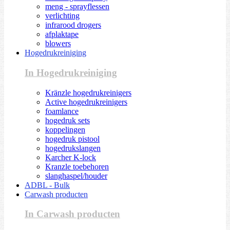
meng - sprayflessen
verlichting
infrarood drogers
afplaktape
blowers
Hogedrukreiniging
In Hogedrukreiniging
Kränzle hogedrukreinigers
Active hogedrukreinigers
foamlance
hogedruk sets
koppelingen
hogedruk pistool
hogedrukslangen
Karcher K-lock
Kranzle toebehoren
slanghaspel/houder
ADBL - Bulk
Carwash producten
In Carwash producten