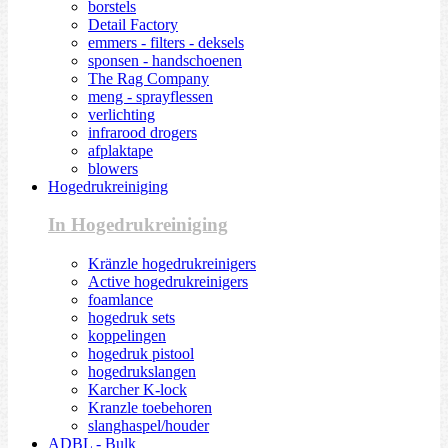
borstels
Detail Factory
emmers - filters - deksels
sponsen - handschoenen
The Rag Company
meng - sprayflessen
verlichting
infrarood drogers
afplaktape
blowers
Hogedrukreiniging
In Hogedrukreiniging
Kränzle hogedrukreinigers
Active hogedrukreinigers
foamlance
hogedruk sets
koppelingen
hogedruk pistool
hogedrukslangen
Karcher K-lock
Kranzle toebehoren
slanghaspel/houder
ADBL - Bulk