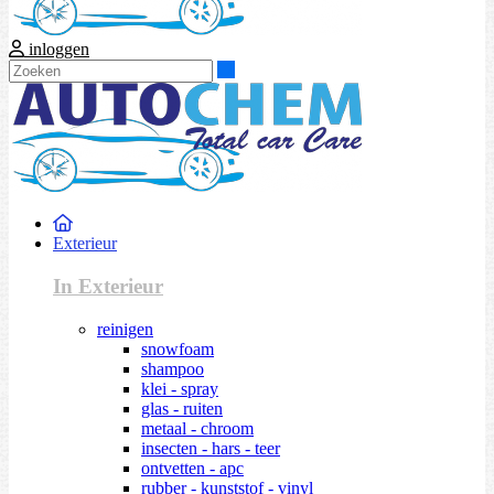
inloggen
Zoeken
Exterieur
In Exterieur
reinigen
snowfoam
shampoo
klei - spray
glas - ruiten
metaal - chroom
insecten - hars - teer
ontvetten - apc
rubber - kunststof - vinyl