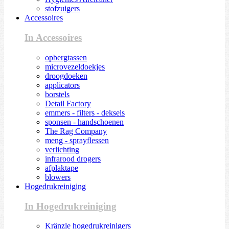
stofzuigers
Accessoires
In Accessoires
opbergtassen
microvezeldoekjes
droogdoeken
applicators
borstels
Detail Factory
emmers - filters - deksels
sponsen - handschoenen
The Rag Company
meng - sprayflessen
verlichting
infrarood drogers
afplaktape
blowers
Hogedrukreiniging
In Hogedrukreiniging
Kränzle hogedrukreinigers