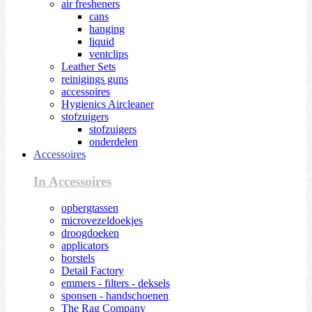
air fresheners
cans
hanging
liquid
ventclips
Leather Sets
reinigings guns
accessoires
Hygienics Aircleaner
stofzuigers
stofzuigers
onderdelen
Accessoires
In Accessoires
opbergtassen
microvezeldoekjes
droogdoeken
applicators
borstels
Detail Factory
emmers - filters - deksels
sponsen - handschoenen
The Rag Company