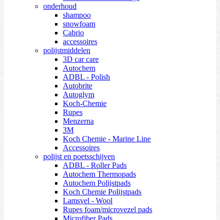
onderhoud
shampoo
snowfoam
Cabrio
accessoires
polijstmiddelen
3D car care
Autochem
ADBL - Polish
Autobrite
Autoglym
Koch-Chemie
Rupes
Menzerna
3M
Koch Chemie - Marine Line
Accessoires
polijst en poetsschijven
ADBL - Roller Pads
Autochem Thermopads
Autochem Polijstpads
Koch Chemie Polijstpads
Lamsvel - Wool
Rupes foam/microvezel pads
Microfiber Pads