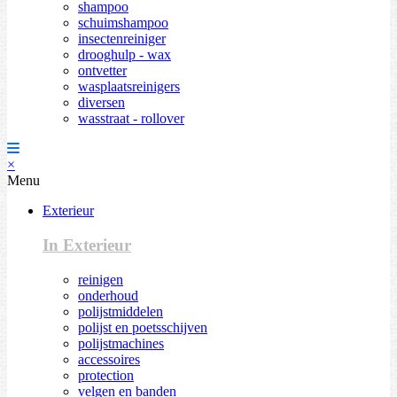
shampoo
schuimshampoo
insectenreiniger
drooghulp - wax
ontvetter
wasplaatsreinigers
diversen
wasstraat - rollover
×
Menu
Exterieur
In Exterieur
reinigen
onderhoud
polijstmiddelen
polijst en poetsschijven
polijstmachines
accessoires
protection
velgen en banden