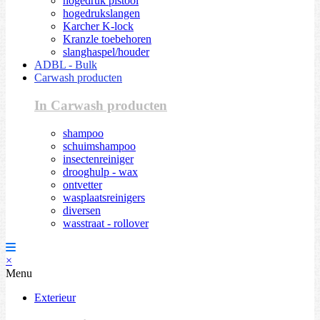
hogedruk pistool
hogedrukslangen
Karcher K-lock
Kranzle toebehoren
slanghaspel/houder
ADBL - Bulk
Carwash producten
In Carwash producten
shampoo
schuimshampoo
insectenreiniger
drooghulp - wax
ontvetter
wasplaatsreinigers
diversen
wasstraat - rollover
×
Menu
Exterieur