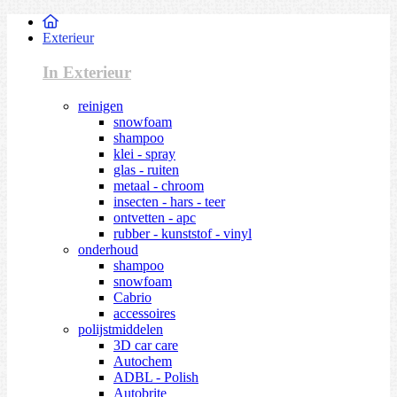
Exterieur
In Exterieur
reinigen
snowfoam
shampoo
klei - spray
glas - ruiten
metaal - chroom
insecten - hars - teer
ontvetten - apc
rubber - kunststof - vinyl
onderhoud
shampoo
snowfoam
Cabrio
accessoires
polijstmiddelen
3D car care
Autochem
ADBL - Polish
Autobrite