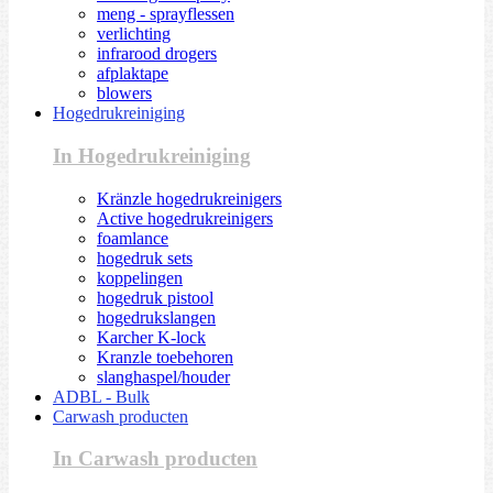
meng - sprayflessen
verlichting
infrarood drogers
afplaktape
blowers
Hogedrukreiniging
In Hogedrukreiniging
Kränzle hogedrukreinigers
Active hogedrukreinigers
foamlance
hogedruk sets
koppelingen
hogedruk pistool
hogedrukslangen
Karcher K-lock
Kranzle toebehoren
slanghaspel/houder
ADBL - Bulk
Carwash producten
In Carwash producten