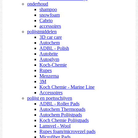
onderhoud
shampoo
snowfoam
Cabrio
accessoires
polijstmiddelen
3D car care
Autochem
ADBL - Polish
Autobrite
Autoglym
Koch-Chemie
Rupes
Menzerna
3M
Koch Chemie - Marine Line
Accessoires
polijst en poetsschijven
ADBL - Roller Pads
Autochem Thermopads
Autochem Polijstpads
Koch Chemie Polijstpads
Lamsvel - Wool
Rupes foam/microvezel pads
Microfiber Pads