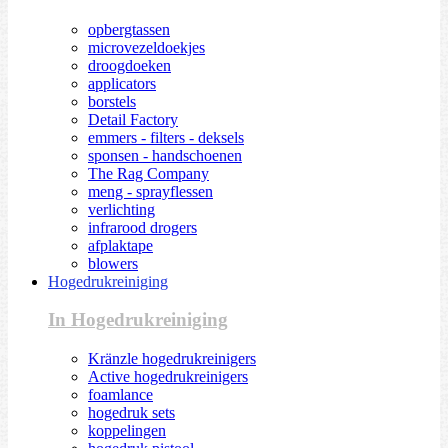
opbergtassen
microvezeldoekjes
droogdoeken
applicators
borstels
Detail Factory
emmers - filters - deksels
sponsen - handschoenen
The Rag Company
meng - sprayflessen
verlichting
infrarood drogers
afplaktape
blowers
Hogedrukreiniging
In Hogedrukreiniging
Kränzle hogedrukreinigers
Active hogedrukreinigers
foamlance
hogedruk sets
koppelingen