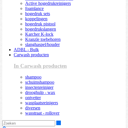
Active hogedrukreinigers
foamlance
hogedruk sets
koppelingen
hogedruk pistool
hogedrukslangen
Karcher K-lock
Kranzle toebehoren
slanghaspel/houder
ADBL - Bulk
Carwash producten
In Carwash producten
shampoo
schuimshampoo
insectenreiniger
drooghulp - wax
ontvetter
wasplaatsreinigers
diversen
wasstraat - rollover
Zoeken