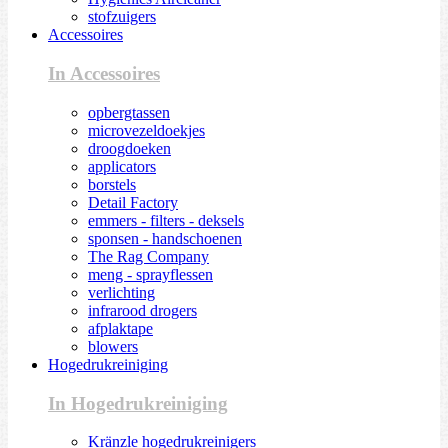
stofzuigers
Accessoires
In Accessoires
opbergtassen
microvezeldoekjes
droogdoeken
applicators
borstels
Detail Factory
emmers - filters - deksels
sponsen - handschoenen
The Rag Company
meng - sprayflessen
verlichting
infrarood drogers
afplaktape
blowers
Hogedrukreiniging
In Hogedrukreiniging
Kränzle hogedrukreinigers