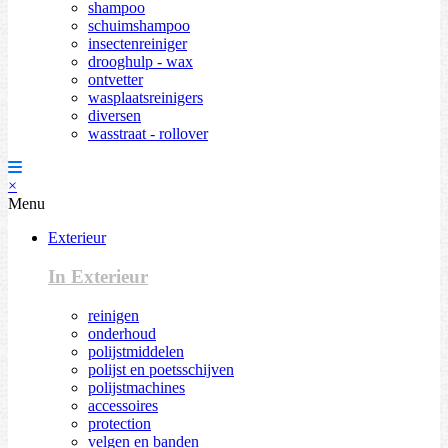
shampoo
schuimshampoo
insectenreiniger
drooghulp - wax
ontvetter
wasplaatsreinigers
diversen
wasstraat - rollover
×
Menu
Exterieur
In Exterieur
reinigen
onderhoud
polijstmiddelen
polijst en poetsschijven
polijstmachines
accessoires
protection
velgen en banden