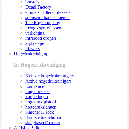
borstels
Detail Factory
emmers - filters - deksels
sponsen - handschoenen
The Rag Company
meng - sprayflessen
verlichting
infrarood drogers
afplaktape
blowers
Hogedrukreiniging
In Hogedrukreiniging
Kränzle hogedrukreinigers
Active hogedrukreinigers
foamlance
hogedruk sets
koppelingen
hogedruk pistool
hogedrukslangen
Karcher K-lock
Kranzle toebehoren
slanghaspel/houder
ADBL - Bulk