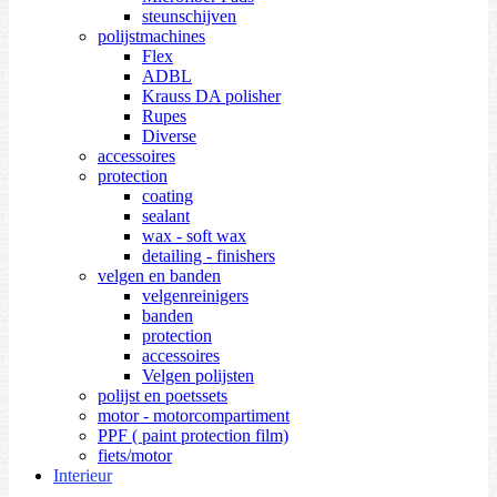
steunschijven
polijstmachines
Flex
ADBL
Krauss DA polisher
Rupes
Diverse
accessoires
protection
coating
sealant
wax - soft wax
detailing - finishers
velgen en banden
velgenreinigers
banden
protection
accessoires
Velgen polijsten
polijst en poetssets
motor - motorcompartiment
PPF ( paint protection film)
fiets/motor
Interieur