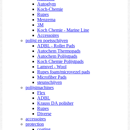
Autoglym
Koch-Chemie
Rupes
Menzerna
3M
Koch Chemie - Marine Line
Accessoires
polijst en poetsschijven
ADBL - Roller Pads
Autochem Thermopads
Autochem Polijstpads
Koch Chemie Polijstpads
Lamsvel - Wool
Rupes foam/microvezel pads
Microfiber Pads
steunschijven
polijstmachines
Flex
ADBL
Krauss DA polisher
Rupes
Diverse
accessoires
protection
coating