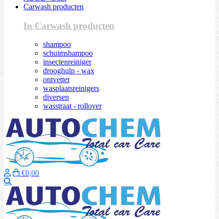
Carwash producten
In Carwash producten
shampoo
schuimshampoo
insectenreiniger
drooghulp - wax
ontvetter
wasplaatsreinigers
diversen
wasstraat - rollover
€0,00
Zoeken