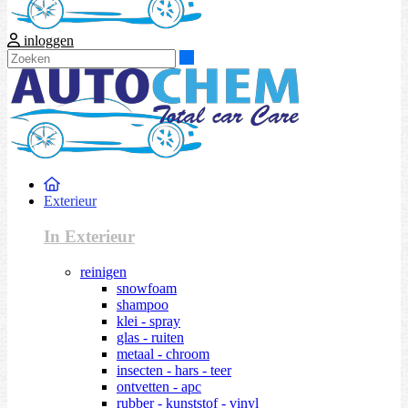
inloggen
Zoeken
Exterieur
In Exterieur
reinigen
snowfoam
shampoo
klei - spray
glas - ruiten
metaal - chroom
insecten - hars - teer
ontvetten - apc
rubber - kunststof - vinyl