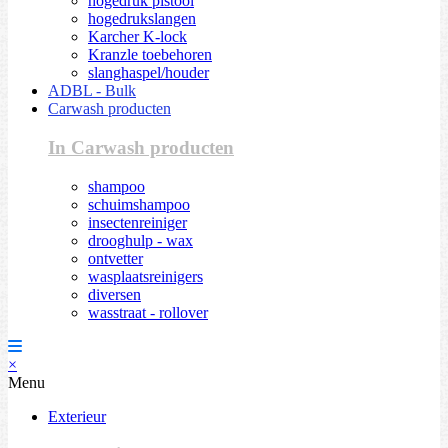
hogedruk pistool
hogedrukslangen
Karcher K-lock
Kranzle toebehoren
slanghaspel/houder
ADBL - Bulk
Carwash producten
In Carwash producten
shampoo
schuimshampoo
insectenreiniger
drooghulp - wax
ontvetter
wasplaatsreinigers
diversen
wasstraat - rollover
×
Menu
Exterieur