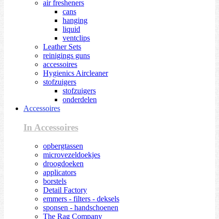
air fresheners
cans
hanging
liquid
ventclips
Leather Sets
reinigings guns
accessoires
Hygienics Aircleaner
stofzuigers
stofzuigers
onderdelen
Accessoires
In Accessoires
opbergtassen
microvezeldoekjes
droogdoeken
applicators
borstels
Detail Factory
emmers - filters - deksels
sponsen - handschoenen
The Rag Company