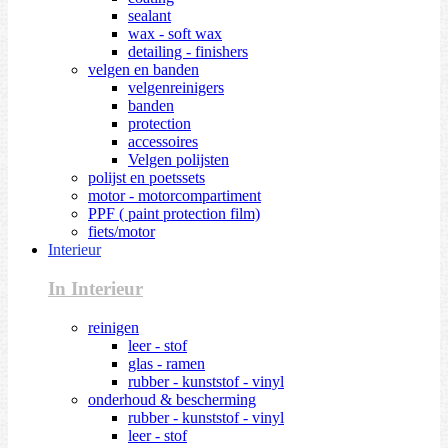
sealant
wax - soft wax
detailing - finishers
velgen en banden
velgenreinigers
banden
protection
accessoires
Velgen polijsten
polijst en poetssets
motor - motorcompartiment
PPF ( paint protection film)
fiets/motor
Interieur
In Interieur
reinigen
leer - stof
glas - ramen
rubber - kunststof - vinyl
onderhoud & bescherming
rubber - kunststof - vinyl
leer - stof