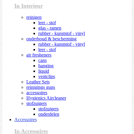
In Interieur
reinigen
leer - stof
glas - ramen
rubber - kunststof - vinyl
onderhoud & bescherming
rubber - kunststof - vinyl
leer - stof
air fresheners
cans
hanging
liquid
ventclips
Leather Sets
reinigings guns
accessoires
Hygienics Aircleaner
stofzuigers
stofzuigers
onderdelen
Accessoires
In Accessoires