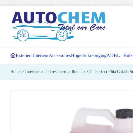
Exterieur
Interieur
Accessoires
Hogedrukreiniging
ADBL - Bulk
Home
>
Interieur
>
air fresheners
>
liquid
>
3D - Perfect Piña Colada S