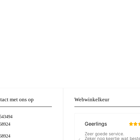
act met ons op
Webwinkelkeur
-543494
68924
68924