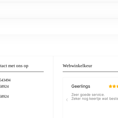
act met ons op
Webwinkelkeur
-543494
68924
68924