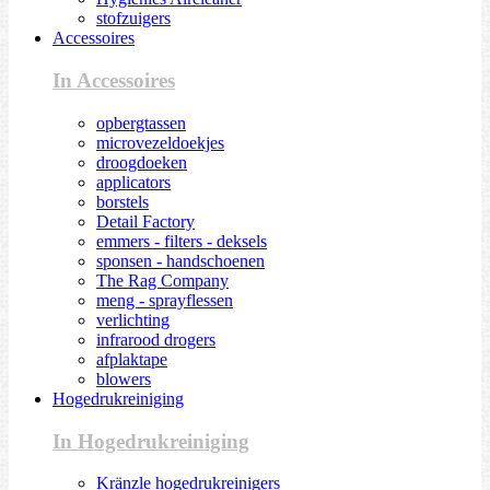
stofzuigers
Accessoires
In Accessoires
opbergtassen
microvezeldoekjes
droogdoeken
applicators
borstels
Detail Factory
emmers - filters - deksels
sponsen - handschoenen
The Rag Company
meng - sprayflessen
verlichting
infrarood drogers
afplaktape
blowers
Hogedrukreiniging
In Hogedrukreiniging
Kränzle hogedrukreinigers