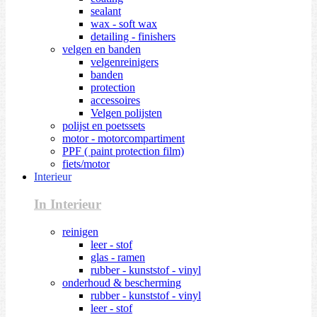
sealant
wax - soft wax
detailing - finishers
velgen en banden
velgenreinigers
banden
protection
accessoires
Velgen polijsten
polijst en poetssets
motor - motorcompartiment
PPF ( paint protection film)
fiets/motor
Interieur
In Interieur
reinigen
leer - stof
glas - ramen
rubber - kunststof - vinyl
onderhoud & bescherming
rubber - kunststof - vinyl
leer - stof