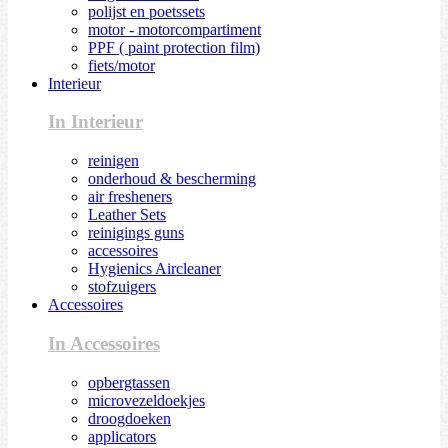
polijst en poetssets
motor - motorcompartiment
PPF ( paint protection film)
fiets/motor
Interieur
In Interieur
reinigen
onderhoud & bescherming
air fresheners
Leather Sets
reinigings guns
accessoires
Hygienics Aircleaner
stofzuigers
Accessoires
In Accessoires
opbergtassen
microvezeldoekjes
droogdoeken
applicators