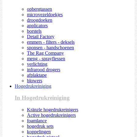
opbergtassen
microvezeldoekjes
droogdoeken
applicators
borstels
Detail Factory
emmers - filters - deksels
sponsen - handschoenen
The Rag Company
meng - sprayflessen
verlichting
infrarood drogers
afplaktape
blowers
Hogedrukreiniging
In Hogedrukreiniging
Kränzle hogedrukreinigers
Active hogedrukreinigers
foamlance
hogedruk sets
koppelingen