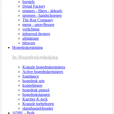
borstels
Detail Factory
emmers - filters - deksels
sponsen - handschoenen
The Rag Company
meng - sprayflessen
verlichting
infrarood drogers
afplaktape
blowers
Hogedrukreiniging
In Hogedrukreiniging
Kränzle hogedrukreinigers
Active hogedrukreinigers
foamlance
hogedruk sets
koppelingen
hogedruk pistool
hogedrukslangen
Karcher K-lock
Kranzle toebehoren
slanghaspel/houder
ADBL - Bulk