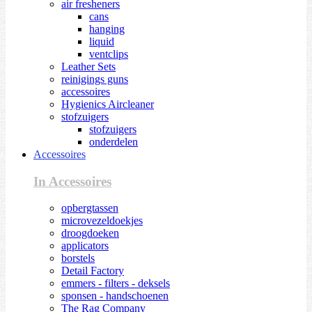
air fresheners
cans
hanging
liquid
ventclips
Leather Sets
reinigings guns
accessoires
Hygienics Aircleaner
stofzuigers
stofzuigers
onderdelen
Accessoires
In Accessoires
opbergtassen
microvezeldoekjes
droogdoeken
applicators
borstels
Detail Factory
emmers - filters - deksels
sponsen - handschoenen
The Rag Company