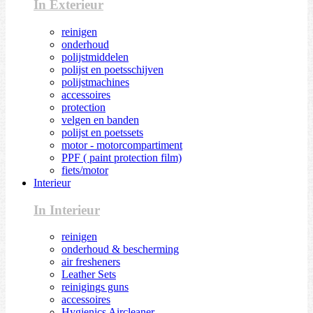
In Exterieur
reinigen
onderhoud
polijstmiddelen
polijst en poetsschijven
polijstmachines
accessoires
protection
velgen en banden
polijst en poetssets
motor - motorcompartiment
PPF ( paint protection film)
fiets/motor
Interieur
In Interieur
reinigen
onderhoud & bescherming
air fresheners
Leather Sets
reinigings guns
accessoires
Hygienics Aircleaner