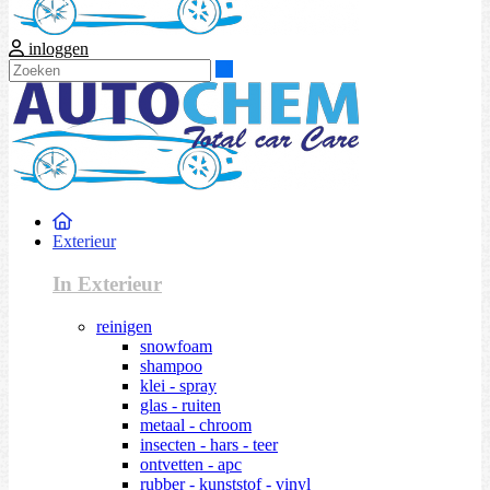
inloggen
Zoeken
Exterieur
In Exterieur
reinigen
snowfoam
shampoo
klei - spray
glas - ruiten
metaal - chroom
insecten - hars - teer
ontvetten - apc
rubber - kunststof - vinyl