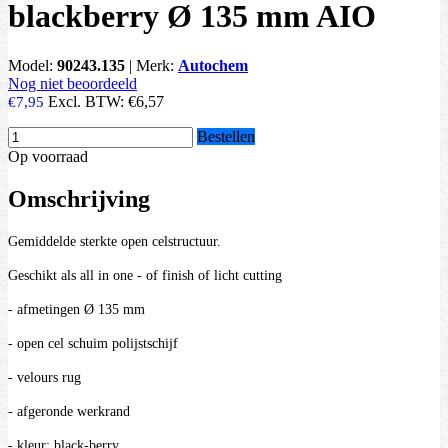
blackberry Ø 135 mm AIO
Model:
90243.135
|
Merk:
Autochem
Nog niet beoordeeld
Excl. BTW:
€6,57
€7,95
Bestellen
Op voorraad
Omschrijving
Gemiddelde sterkte open celstructuur.
Geschikt als all in one - of finish of licht cutting
- afmetingen Ø 135 mm
- open cel schuim polijstschijf
- velours rug
- afgeronde werkrand
- kleur: black-berry