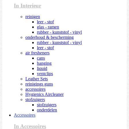
In Interieur
reinigen
leer - stof
glas - ramen
rubber - kunststof - vinyl
onderhoud & bescherming
rubber - kunststof - vinyl
leer - stof
air fresheners
cans
hanging
liquid
ventclips
Leather Sets
reinigings guns
accessoires
Hygienics Aircleaner
stofzuigers
stofzuigers
onderdelen
Accessoires
In Accessoires