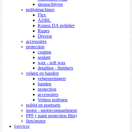
steunschijven
polijstmachines
Flex
ADBL
Krauss DA polisher
Rupes
Diverse
accessoires
protection
coating
sealant
wax - soft wax
detailing - finishers
velgen en banden
velgenreinigers
banden
protection
accessoires
Velgen polijsten
polijst en poetssets
motor - motorcompartiment
PPF ( paint protection film)
fiets/motor
Interieur