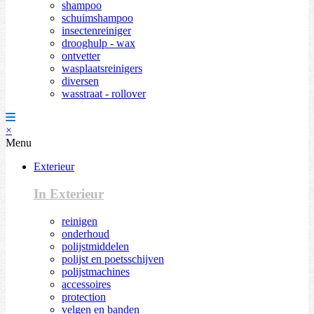
shampoo
schuimshampoo
insectenreiniger
drooghulp - wax
ontvetter
wasplaatsreinigers
diversen
wasstraat - rollover
×
Menu
Exterieur
In Exterieur
reinigen
onderhoud
polijstmiddelen
polijst en poetsschijven
polijstmachines
accessoires
protection
velgen en banden