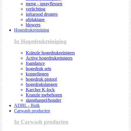
meng - sprayflessen
verlichting
infrarood drogers
afplaktape
blowers
Hogedrukreiniging
In Hogedrukreiniging
Kränzle hogedrukreinigers
Active hogedrukreinigers
foamlance
hogedruk sets
koppelingen
hogedruk pistool
hogedrukslangen
Karcher K-lock
Kranzle toebehoren
slanghaspel/houder
ADBL - Bulk
Carwash producten
In Carwash producten