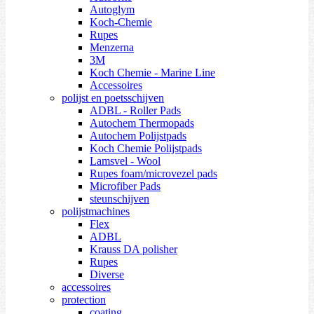
Autoglym
Koch-Chemie
Rupes
Menzerna
3M
Koch Chemie - Marine Line
Accessoires
polijst en poetsschijven
ADBL - Roller Pads
Autochem Thermopads
Autochem Polijstpads
Koch Chemie Polijstpads
Lamsvel - Wool
Rupes foam/microvezel pads
Microfiber Pads
steunschijven
polijstmachines
Flex
ADBL
Krauss DA polisher
Rupes
Diverse
accessoires
protection
coating