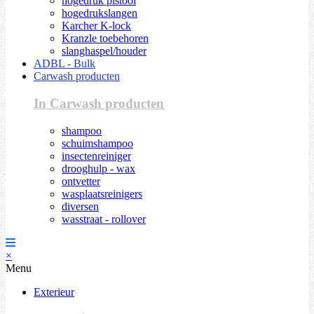
hogedruk pistool
hogedrukslangen
Karcher K-lock
Kranzle toebehoren
slanghaspel/houder
ADBL - Bulk
Carwash producten
In Carwash producten
shampoo
schuimshampoo
insectenreiniger
drooghulp - wax
ontvetter
wasplaatsreinigers
diversen
wasstraat - rollover
×
Menu
Exterieur