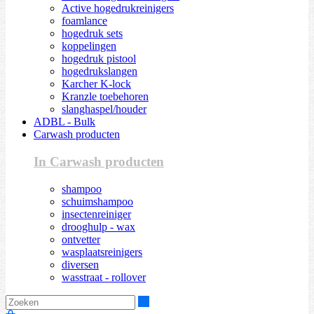
Active hogedrukreinigers
foamlance
hogedruk sets
koppelingen
hogedruk pistool
hogedrukslangen
Karcher K-lock
Kranzle toebehoren
slanghaspel/houder
ADBL - Bulk
Carwash producten
In Carwash producten
shampoo
schuimshampoo
insectenreiniger
drooghulp - wax
ontvetter
wasplaatsreinigers
diversen
wasstraat - rollover
Zoeken