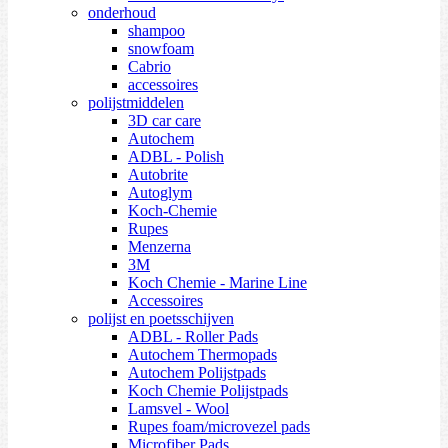
onderhoud
shampoo
snowfoam
Cabrio
accessoires
polijstmiddelen
3D car care
Autochem
ADBL - Polish
Autobrite
Autoglym
Koch-Chemie
Rupes
Menzerna
3M
Koch Chemie - Marine Line
Accessoires
polijst en poetsschijven
ADBL - Roller Pads
Autochem Thermopads
Autochem Polijstpads
Koch Chemie Polijstpads
Lamsvel - Wool
Rupes foam/microvezel pads
Microfiber Pads