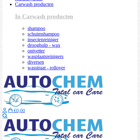
Carwash producten
In Carwash producten
shampoo
schuimshampoo
insectenreiniger
drooghulp - wax
ontvetter
wasplaatsreinigers
diversen
wasstraat - rollover
€0,00
Zoeken