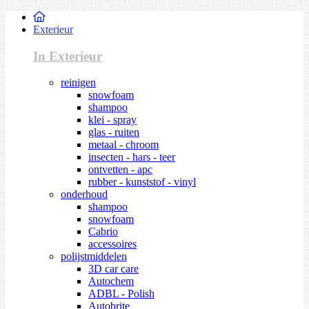
Exterieur
In Exterieur
reinigen
snowfoam
shampoo
klei - spray
glas - ruiten
metaal - chroom
insecten - hars - teer
ontvetten - apc
rubber - kunststof - vinyl
onderhoud
shampoo
snowfoam
Cabrio
accessoires
polijstmiddelen
3D car care
Autochem
ADBL - Polish
Autobrite