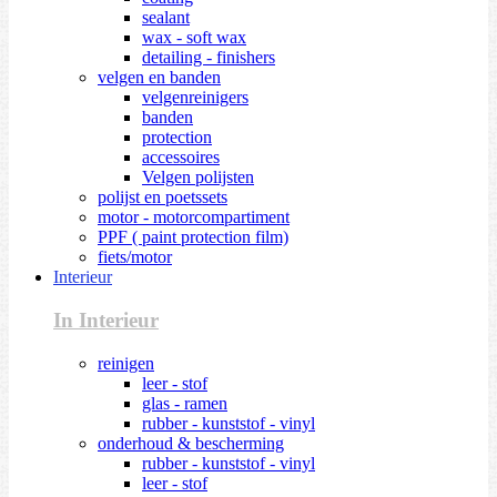
sealant
wax - soft wax
detailing - finishers
velgen en banden
velgenreinigers
banden
protection
accessoires
Velgen polijsten
polijst en poetssets
motor - motorcompartiment
PPF ( paint protection film)
fiets/motor
Interieur
In Interieur
reinigen
leer - stof
glas - ramen
rubber - kunststof - vinyl
onderhoud & bescherming
rubber - kunststof - vinyl
leer - stof