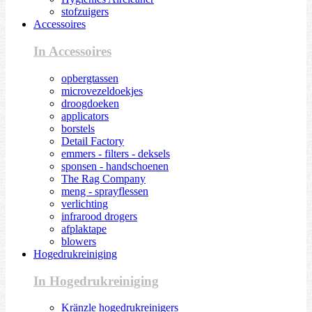
stofzuigers
Accessoires
In Accessoires
opbergtassen
microvezeldoekjes
droogdoeken
applicators
borstels
Detail Factory
emmers - filters - deksels
sponsen - handschoenen
The Rag Company
meng - sprayflessen
verlichting
infrarood drogers
afplaktape
blowers
Hogedrukreiniging
In Hogedrukreiniging
Kränzle hogedrukreinigers