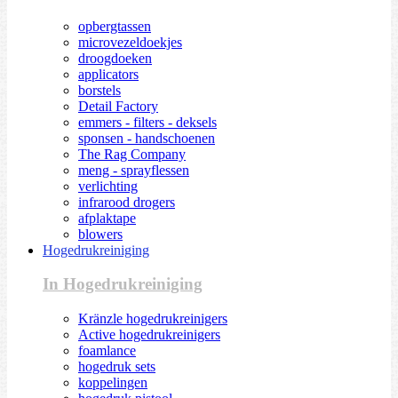
opbergtassen
microvezeldoekjes
droogdoeken
applicators
borstels
Detail Factory
emmers - filters - deksels
sponsen - handschoenen
The Rag Company
meng - sprayflessen
verlichting
infrarood drogers
afplaktape
blowers
Hogedrukreiniging
In Hogedrukreiniging
Kränzle hogedrukreinigers
Active hogedrukreinigers
foamlance
hogedruk sets
koppelingen