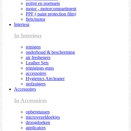
polijst en poetssets
motor - motorcompartiment
PPF ( paint protection film)
fiets/motor
Interieur
In Interieur
reinigen
onderhoud & bescherming
air fresheners
Leather Sets
reinigings guns
accessoires
Hygienics Aircleaner
stofzuigers
Accessoires
In Accessoires
opbergtassen
microvezeldoekjes
droogdoeken
applicators