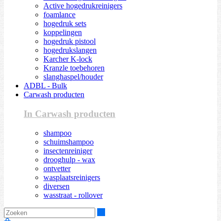
Active hogedrukreinigers
foamlance
hogedruk sets
koppelingen
hogedruk pistool
hogedrukslangen
Karcher K-lock
Kranzle toebehoren
slanghaspel/houder
ADBL - Bulk
Carwash producten
In Carwash producten
shampoo
schuimshampoo
insectenreiniger
drooghulp - wax
ontvetter
wasplaatsreinigers
diversen
wasstraat - rollover
Zoeken