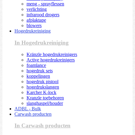
meng - sprayflessen
verlichting
infrarood drogers
afplaktape
blowers
Hogedrukreiniging
In Hogedrukreiniging
Kränzle hogedrukreinigers
Active hogedrukreinigers
foamlance
hogedruk sets
koppelingen
hogedruk pistool
hogedrukslangen
Karcher K-lock
Kranzle toebehoren
slanghaspel/houder
ADBL - Bulk
Carwash producten
In Carwash producten