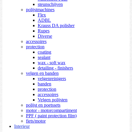
steunschijven
polijstmachines
Flex
ADBL
Krauss DA polisher
Rupes
Diverse
accessoires
protection
coating
sealant
wax - soft wax
detailing - finishers
velgen en banden
velgenreinigers
banden
protection
accessoires
Velgen polijsten
polijst en poetssets
motor - motorcompartiment
PPF ( paint protection film)
fiets/motor
Interieur