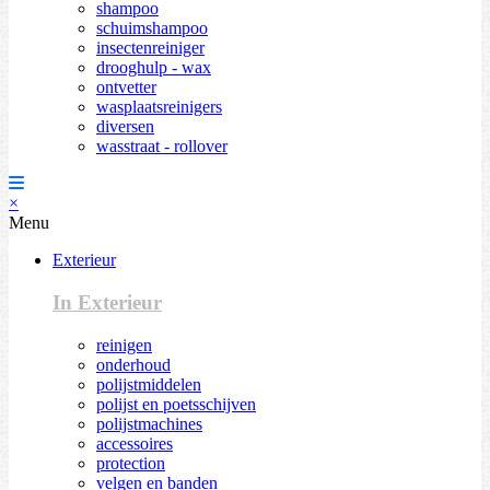
shampoo
schuimshampoo
insectenreiniger
drooghulp - wax
ontvetter
wasplaatsreinigers
diversen
wasstraat - rollover
×
Menu
Exterieur
In Exterieur
reinigen
onderhoud
polijstmiddelen
polijst en poetsschijven
polijstmachines
accessoires
protection
velgen en banden