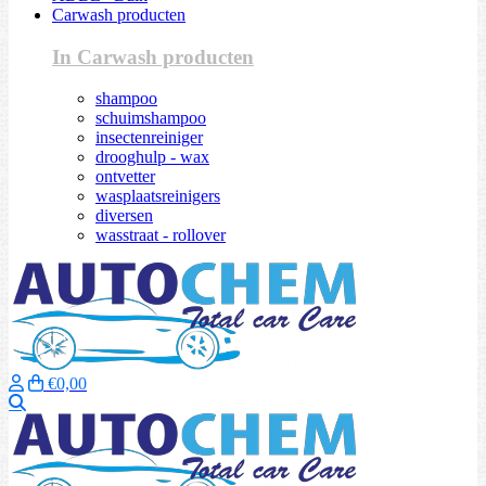
Carwash producten
In Carwash producten
shampoo
schuimshampoo
insectenreiniger
drooghulp - wax
ontvetter
wasplaatsreinigers
diversen
wasstraat - rollover
€0,00
Zoeken