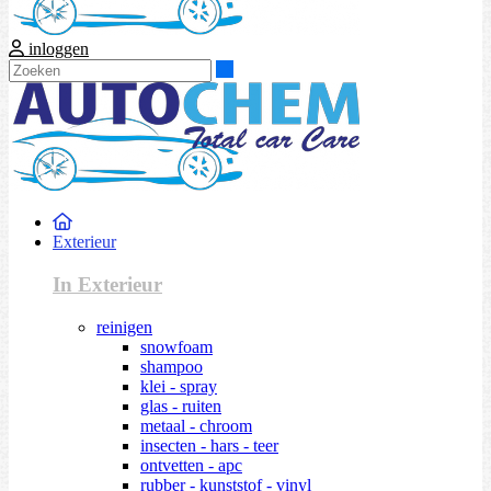
inloggen
Zoeken
Exterieur
In Exterieur
reinigen
snowfoam
shampoo
klei - spray
glas - ruiten
metaal - chroom
insecten - hars - teer
ontvetten - apc
rubber - kunststof - vinyl