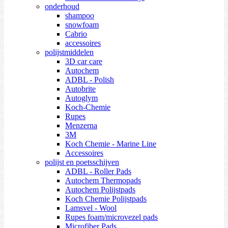
onderhoud
shampoo
snowfoam
Cabrio
accessoires
polijstmiddelen
3D car care
Autochem
ADBL - Polish
Autobrite
Autoglym
Koch-Chemie
Rupes
Menzerna
3M
Koch Chemie - Marine Line
Accessoires
polijst en poetsschijven
ADBL - Roller Pads
Autochem Thermopads
Autochem Polijstpads
Koch Chemie Polijstpads
Lamsvel - Wool
Rupes foam/microvezel pads
Microfiber Pads