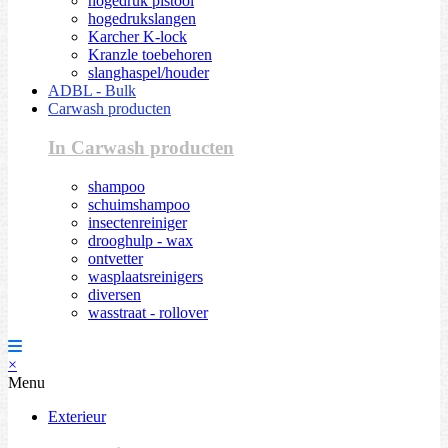
hogedruk pistool
hogedrukslangen
Karcher K-lock
Kranzle toebehoren
slanghaspel/houder
ADBL - Bulk
Carwash producten
In Carwash producten
shampoo
schuimshampoo
insectenreiniger
drooghulp - wax
ontvetter
wasplaatsreinigers
diversen
wasstraat - rollover
×
Menu
Exterieur