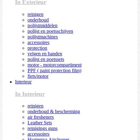
In Exterieur
reinigen
onderhoud
polijstmiddelen
polijst en poetsschijven
polijstmachines
accessoires
protection
velgen en banden
polijst en poetssets
motor - motorcompartiment
PPF ( paint protection film)
fiets/motor
Interieur
In Interieur
reinigen
onderhoud & bescherming
air fresheners
Leather Sets
reinigings guns
accessoires
Hygienics Aircleaner