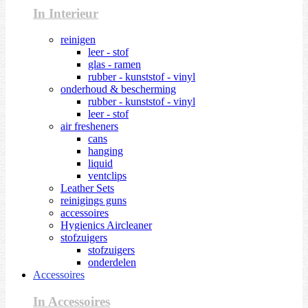
In Interieur
reinigen
leer - stof
glas - ramen
rubber - kunststof - vinyl
onderhoud & bescherming
rubber - kunststof - vinyl
leer - stof
air fresheners
cans
hanging
liquid
ventclips
Leather Sets
reinigings guns
accessoires
Hygienics Aircleaner
stofzuigers
stofzuigers
onderdelen
Accessoires
In Accessoires