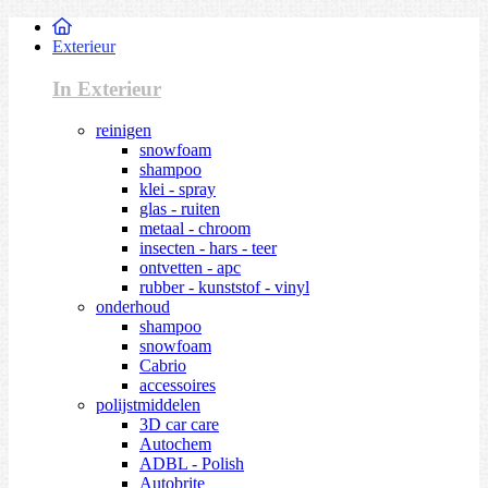
Exterieur
In Exterieur
reinigen
snowfoam
shampoo
klei - spray
glas - ruiten
metaal - chroom
insecten - hars - teer
ontvetten - apc
rubber - kunststof - vinyl
onderhoud
shampoo
snowfoam
Cabrio
accessoires
polijstmiddelen
3D car care
Autochem
ADBL - Polish
Autobrite