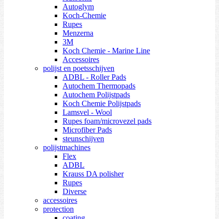
Autoglym
Koch-Chemie
Rupes
Menzerna
3M
Koch Chemie - Marine Line
Accessoires
polijst en poetsschijven
ADBL - Roller Pads
Autochem Thermopads
Autochem Polijstpads
Koch Chemie Polijstpads
Lamsvel - Wool
Rupes foam/microvezel pads
Microfiber Pads
steunschijven
polijstmachines
Flex
ADBL
Krauss DA polisher
Rupes
Diverse
accessoires
protection
coating