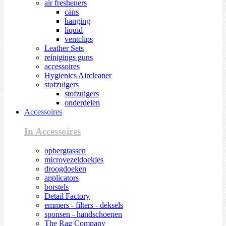
air fresheners
cans
hanging
liquid
ventclips
Leather Sets
reinigings guns
accessoires
Hygienics Aircleaner
stofzuigers
stofzuigers
onderdelen
Accessoires
In Accessoires
opbergtassen
microvezeldoekjes
droogdoeken
applicators
borstels
Detail Factory
emmers - filters - deksels
sponsen - handschoenen
The Rag Company