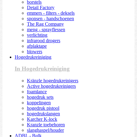
borstels
Detail Factory
emmers - filters - deksels
sponsen - handschoenen
The Rag Company
meng - sprayflessen
verlichting
infrarood drogers
afplaktape
blowers
Hogedrukreiniging
In Hogedrukreiniging
Kränzle hogedrukreinigers
Active hogedrukreinigers
foamlance
hogedruk sets
koppelingen
hogedruk pistool
hogedrukslangen
Karcher K-lock
Kranzle toebehoren
slanghaspel/houder
ADBL - Bulk