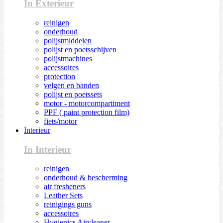
In Exterieur
reinigen
onderhoud
polijstmiddelen
polijst en poetsschijven
polijstmachines
accessoires
protection
velgen en banden
polijst en poetssets
motor - motorcompartiment
PPF ( paint protection film)
fiets/motor
Interieur
In Interieur
reinigen
onderhoud & bescherming
air fresheners
Leather Sets
reinigings guns
accessoires
Hygienics Aircleaner