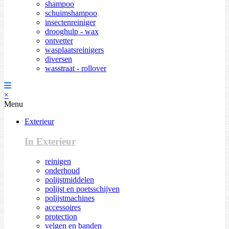
shampoo
schuimshampoo
insectenreiniger
drooghulp - wax
ontvetter
wasplaatsreinigers
diversen
wasstraat - rollover
×
Menu
Exterieur
In Exterieur
reinigen
onderhoud
polijstmiddelen
polijst en poetsschijven
polijstmachines
accessoires
protection
velgen en banden