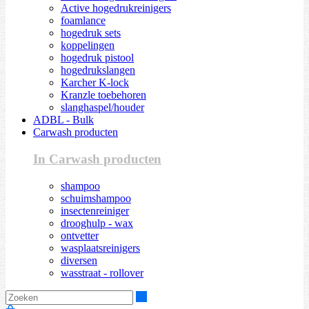
Active hogedrukreinigers
foamlance
hogedruk sets
koppelingen
hogedruk pistool
hogedrukslangen
Karcher K-lock
Kranzle toebehoren
slanghaspel/houder
ADBL - Bulk
Carwash producten
In Carwash producten
shampoo
schuimshampoo
insectenreiniger
drooghulp - wax
ontvetter
wasplaatsreinigers
diversen
wasstraat - rollover
Zoeken