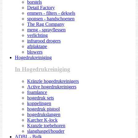
borstels
Detail Factory
emmers - filters - deksels
sponsen - handschoenen
The Rag Company
meng - sprayflessen
verlichting
infrarood drogers
afplaktape
blowers
Hogedrukreiniging
In Hogedrukreiniging
Kränzle hogedrukreinigers
Active hogedrukreinigers
foamlance
hogedruk sets
koppelingen
hogedruk pistool
hogedrukslangen
Karcher K-lock
Kranzle toebehoren
slanghaspel/houder
ADBL - Bulk