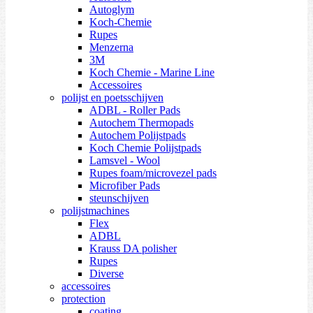
Autoglym
Koch-Chemie
Rupes
Menzerna
3M
Koch Chemie - Marine Line
Accessoires
polijst en poetsschijven
ADBL - Roller Pads
Autochem Thermopads
Autochem Polijstpads
Koch Chemie Polijstpads
Lamsvel - Wool
Rupes foam/microvezel pads
Microfiber Pads
steunschijven
polijstmachines
Flex
ADBL
Krauss DA polisher
Rupes
Diverse
accessoires
protection
coating