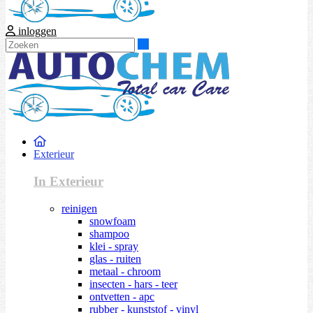
inloggen
Zoeken
Exterieur
In Exterieur
reinigen
snowfoam
shampoo
klei - spray
glas - ruiten
metaal - chroom
insecten - hars - teer
ontvetten - apc
rubber - kunststof - vinyl