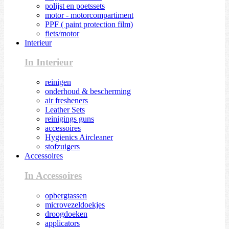
polijst en poetssets
motor - motorcompartiment
PPF ( paint protection film)
fiets/motor
Interieur
In Interieur
reinigen
onderhoud & bescherming
air fresheners
Leather Sets
reinigings guns
accessoires
Hygienics Aircleaner
stofzuigers
Accessoires
In Accessoires
opbergtassen
microvezeldoekjes
droogdoeken
applicators