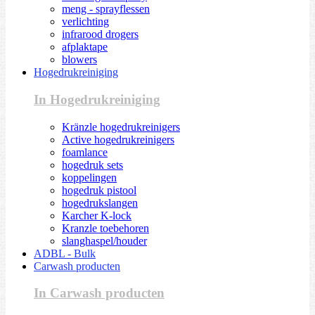
meng - sprayflessen
verlichting
infrarood drogers
afplaktape
blowers
Hogedrukreiniging
In Hogedrukreiniging
Kränzle hogedrukreinigers
Active hogedrukreinigers
foamlance
hogedruk sets
koppelingen
hogedruk pistool
hogedrukslangen
Karcher K-lock
Kranzle toebehoren
slanghaspel/houder
ADBL - Bulk
Carwash producten
In Carwash producten