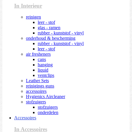
In Interieur
reinigen
leer - stof
glas - ramen
rubber - kunststof - vinyl
onderhoud & bescherming
rubber - kunststof - vinyl
leer - stof
air fresheners
cans
hanging
liquid
ventclips
Leather Sets
reinigings guns
accessoires
Hygienics Aircleaner
stofzuigers
stofzuigers
onderdelen
Accessoires
In Accessoires