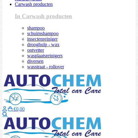
Carwash producten
In Carwash producten
shampoo
schuimshampoo
insectenreiniger
drooghulp - wax
ontvetter
wasplaatsreinigers
diversen
wasstraat - rollover
€0,00
Zoeken