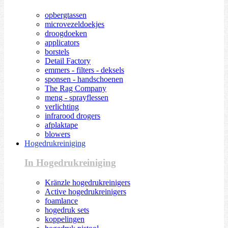
opbergtassen
microvezeldoekjes
droogdoeken
applicators
borstels
Detail Factory
emmers - filters - deksels
sponsen - handschoenen
The Rag Company
meng - sprayflessen
verlichting
infrarood drogers
afplaktape
blowers
Hogedrukreiniging
In Hogedrukreiniging
Kränzle hogedrukreinigers
Active hogedrukreinigers
foamlance
hogedruk sets
koppelingen