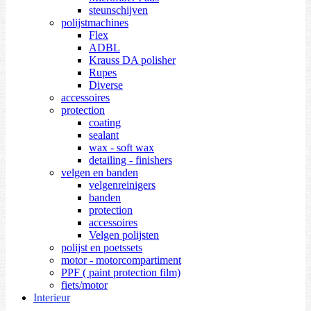
steunschijven
polijstmachines
Flex
ADBL
Krauss DA polisher
Rupes
Diverse
accessoires
protection
coating
sealant
wax - soft wax
detailing - finishers
velgen en banden
velgenreinigers
banden
protection
accessoires
Velgen polijsten
polijst en poetssets
motor - motorcompartiment
PPF ( paint protection film)
fiets/motor
Interieur