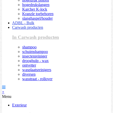
hogedruk pistool
hogedrukslangen
Karcher K-lock
Kranzle toebehoren
slanghaspel/houder
ADBL - Bulk
Carwash producten
In Carwash producten
shampoo
schuimshampoo
insectenreiniger
drooghulp - wax
ontvetter
wasplaatsreinigers
diversen
wasstraat - rollover
×
Menu
Exterieur