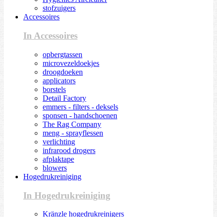
stofzuigers
Accessoires
In Accessoires
opbergtassen
microvezeldoekjes
droogdoeken
applicators
borstels
Detail Factory
emmers - filters - deksels
sponsen - handschoenen
The Rag Company
meng - sprayflessen
verlichting
infrarood drogers
afplaktape
blowers
Hogedrukreiniging
In Hogedrukreiniging
Kränzle hogedrukreinigers