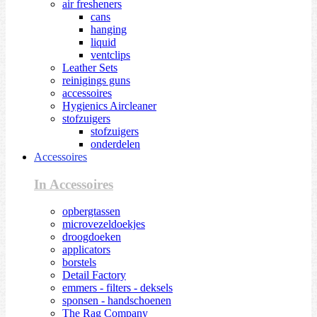
air fresheners
cans
hanging
liquid
ventclips
Leather Sets
reinigings guns
accessoires
Hygienics Aircleaner
stofzuigers
stofzuigers
onderdelen
Accessoires
In Accessoires
opbergtassen
microvezeldoekjes
droogdoeken
applicators
borstels
Detail Factory
emmers - filters - deksels
sponsen - handschoenen
The Rag Company