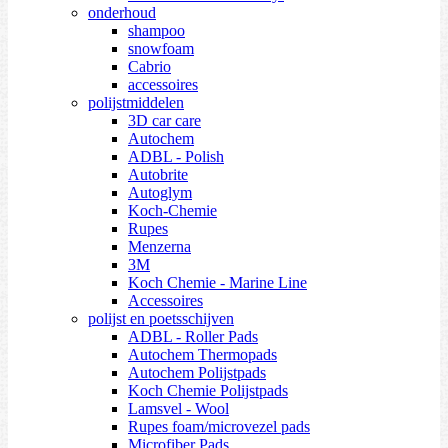
onderhoud
shampoo
snowfoam
Cabrio
accessoires
polijstmiddelen
3D car care
Autochem
ADBL - Polish
Autobrite
Autoglym
Koch-Chemie
Rupes
Menzerna
3M
Koch Chemie - Marine Line
Accessoires
polijst en poetsschijven
ADBL - Roller Pads
Autochem Thermopads
Autochem Polijstpads
Koch Chemie Polijstpads
Lamsvel - Wool
Rupes foam/microvezel pads
Microfiber Pads