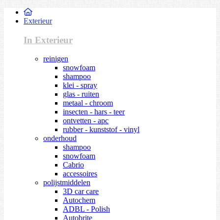
Exterieur
In Exterieur
reinigen
snowfoam
shampoo
klei - spray
glas - ruiten
metaal - chroom
insecten - hars - teer
ontvetten - apc
rubber - kunststof - vinyl
onderhoud
shampoo
snowfoam
Cabrio
accessoires
polijstmiddelen
3D car care
Autochem
ADBL - Polish
Autobrite