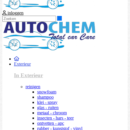
inloggen
Zoeken
Exterieur
In Exterieur
reinigen
snowfoam
shampoo
klei - spray
glas - ruiten
metaal - chroom
insecten - hars - teer
ontvetten - apc
rubber - kunststof - vinyl