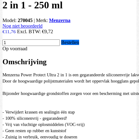
2 in 1 - 250 ml
Model:
270045
|
Merk:
Menzerna
Nog niet beoordeeld
Excl. BTW:
€9,72
€11,76
Bestellen
Op voorraad
Omschrijving
Menzerna Power Protect Ultra 2 in 1 is een gegarandeerde siliconenvrije lak
Door de hoogwaardige polijstmaterialen wordt het oppervlak hoogglans gepoli
Bijzonder hoogwaardige grondstoffen zorgen voor een bescherming met uitste
- Verwijdert krassen en sealingin één stap

- 100% siliconenvrij - gegarandeerd!

- Vrij van vluchtige oplosmiddelen (VOC-vrij)

- Geen resten op rubber en kunststof

- Zuinig in verbruik, eenvoudig te doseren
