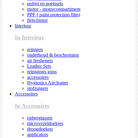
polijst en poetssets
motor - motorcompartiment
PPF ( paint protection film)
fiets/motor
Interieur
In Interieur
reinigen
onderhoud & bescherming
air fresheners
Leather Sets
reinigings guns
accessoires
Hygienics Aircleaner
stofzuigers
Accessoires
In Accessoires
opbergtassen
microvezeldoekjes
droogdoeken
applicators