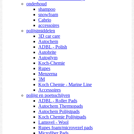
onderhoud
shampoo
snowfoam
Cabrio
accessoires
polijstmiddelen
3D car care
Autochem
ADBL - Polish
Autobrite
Autoglym
Koch-Chemie
Rupes
Menzerna
3M
Koch Chemie - Marine Line
Accessoires
polijst en poetsschijven
ADBL - Roller Pads
Autochem Thermopads
Autochem Polijstpads
Koch Chemie Polijstpads
Lamsvel - Wool
Rupes foam/microvezel pads
Microfiber Pads