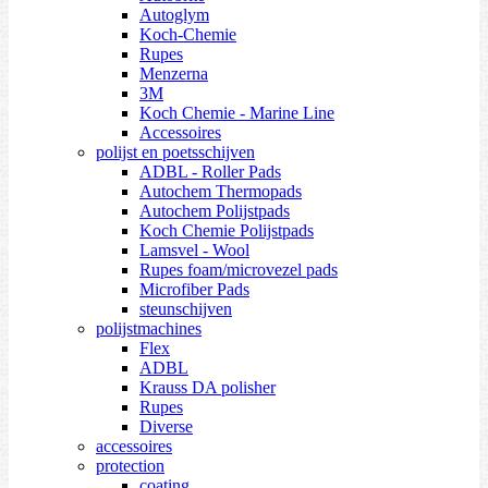
Autoglym
Koch-Chemie
Rupes
Menzerna
3M
Koch Chemie - Marine Line
Accessoires
polijst en poetsschijven
ADBL - Roller Pads
Autochem Thermopads
Autochem Polijstpads
Koch Chemie Polijstpads
Lamsvel - Wool
Rupes foam/microvezel pads
Microfiber Pads
steunschijven
polijstmachines
Flex
ADBL
Krauss DA polisher
Rupes
Diverse
accessoires
protection
coating