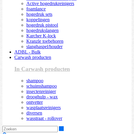
Active hogedrukreinigers
foamlance
hogedruk sets
koppelingen
hogedruk pistool
hogedrukslangen
Karcher K-lock
Kranzle toebehoren
slanghaspel/houder
ADBL - Bulk
Carwash producten
In Carwash producten
shampoo
schuimshampoo
insectenreiniger
drooghulp - wax
ontvetter
wasplaatsreinigers
diversen
wasstraat - rollover
Zoeken