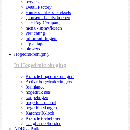
borstels
Detail Factory
emmers - filters - deksels
sponsen - handschoenen
The Rag Company
meng - sprayflessen
verlichting
infrarood drogers
afplaktape
blowers
Hogedrukreiniging
In Hogedrukreiniging
Kränzle hogedrukreinigers
Active hogedrukreinigers
foamlance
hogedruk sets
koppelingen
hogedruk pistool
hogedrukslangen
Karcher K-lock
Kranzle toebehoren
slanghaspel/houder
ADBL - Bulk