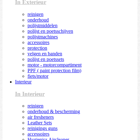
In Exterieur
reinigen
onderhoud
polijstmiddelen
polijst en poetsschijven
polijstmachines
accessoires
protection
velgen en banden
polijst en poetssets
motor - motorcompartiment
PPF ( paint protection film)
fiets/motor
Interieur
In Interieur
reinigen
onderhoud & bescherming
air fresheners
Leather Sets
reinigings guns
accessoires
Hygienics Aircleaner