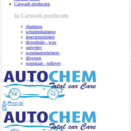
Carwash producten
In Carwash producten
shampoo
schuimshampoo
insectenreiniger
drooghulp - wax
ontvetter
wasplaatsreinigers
diversen
wasstraat - rollover
€0,00
Zoeken