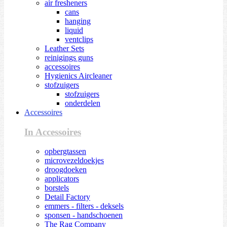
air fresheners
cans
hanging
liquid
ventclips
Leather Sets
reinigings guns
accessoires
Hygienics Aircleaner
stofzuigers
stofzuigers
onderdelen
Accessoires
In Accessoires
opbergtassen
microvezeldoekjes
droogdoeken
applicators
borstels
Detail Factory
emmers - filters - deksels
sponsen - handschoenen
The Rag Company