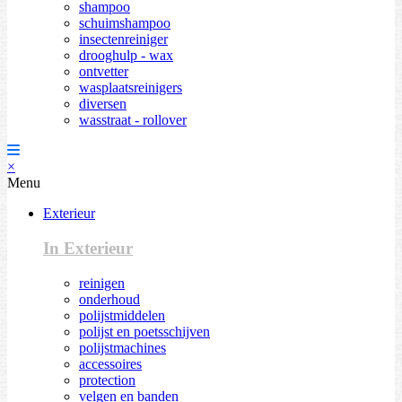
shampoo
schuimshampoo
insectenreiniger
drooghulp - wax
ontvetter
wasplaatsreinigers
diversen
wasstraat - rollover
×
Menu
Exterieur
In Exterieur
reinigen
onderhoud
polijstmiddelen
polijst en poetsschijven
polijstmachines
accessoires
protection
velgen en banden