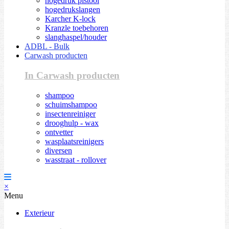
hogedruk pistool
hogedrukslangen
Karcher K-lock
Kranzle toebehoren
slanghaspel/houder
ADBL - Bulk
Carwash producten
In Carwash producten
shampoo
schuimshampoo
insectenreiniger
drooghulp - wax
ontvetter
wasplaatsreinigers
diversen
wasstraat - rollover
×
Menu
Exterieur