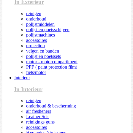
In Exterieur
reinigen
onderhoud
polijstmiddelen
polijst en poetsschijven
polijstmachines
accessoires
protection
velgen en banden
polijst en poetssets
motor - motorcompartiment
PPF ( paint protection film)
fiets/motor
Interieur
In Interieur
reinigen
onderhoud & bescherming
air fresheners
Leather Sets
reinigings guns
accessoires
Hygienics Aircleaner