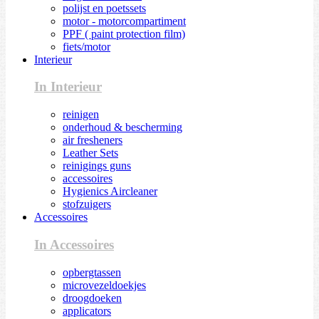
polijst en poetssets
motor - motorcompartiment
PPF ( paint protection film)
fiets/motor
Interieur
In Interieur
reinigen
onderhoud & bescherming
air fresheners
Leather Sets
reinigings guns
accessoires
Hygienics Aircleaner
stofzuigers
Accessoires
In Accessoires
opbergtassen
microvezeldoekjes
droogdoeken
applicators