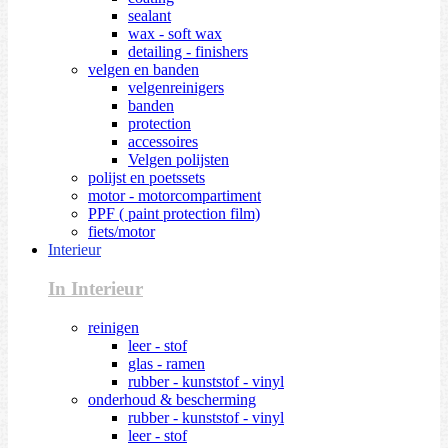
sealant
wax - soft wax
detailing - finishers
velgen en banden
velgenreinigers
banden
protection
accessoires
Velgen polijsten
polijst en poetssets
motor - motorcompartiment
PPF ( paint protection film)
fiets/motor
Interieur
In Interieur
reinigen
leer - stof
glas - ramen
rubber - kunststof - vinyl
onderhoud & bescherming
rubber - kunststof - vinyl
leer - stof