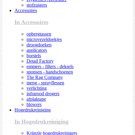
stofzuigers
Accessoires
In Accessoires
opbergtassen
microvezeldoekjes
droogdoeken
applicators
borstels
Detail Factory
emmers - filters - deksels
sponsen - handschoenen
The Rag Company
meng - sprayflessen
verlichting
infrarood drogers
afplaktape
blowers
Hogedrukreiniging
In Hogedrukreiniging
Kränzle hogedrukreinigers