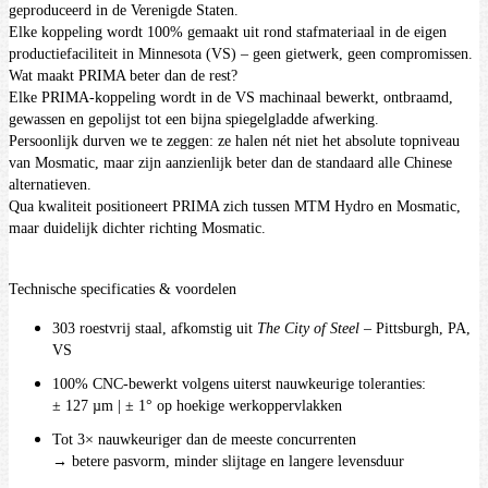
geproduceerd in de Verenigde Staten.
Elke koppeling wordt 100% gemaakt uit rond stafmateriaal in de eigen
productiefaciliteit in Minnesota (VS) – geen gietwerk, geen compromissen.
Wat maakt PRIMA beter dan de rest?
Elke PRIMA-koppeling wordt in de VS machinaal bewerkt, ontbraamd,
gewassen en gepolijst tot een bijna spiegelgladde afwerking.
Persoonlijk durven we te zeggen: ze halen nét niet het absolute topniveau
van Mosmatic, maar zijn aanzienlijk beter dan de standaard alle Chinese
alternatieven.
Qua kwaliteit positioneert PRIMA zich tussen MTM Hydro en Mosmatic,
maar duidelijk dichter richting Mosmatic.
Technische specificaties & voordelen
303 roestvrij staal, afkomstig uit
The City of Steel
– Pittsburgh, PA,
VS
100% CNC-bewerkt volgens uiterst nauwkeurige toleranties:
± 127 µm | ± 1° op hoekige werkoppervlakken
Tot 3× nauwkeuriger dan de meeste concurrenten
→ betere pasvorm, minder slijtage en langere levensduur