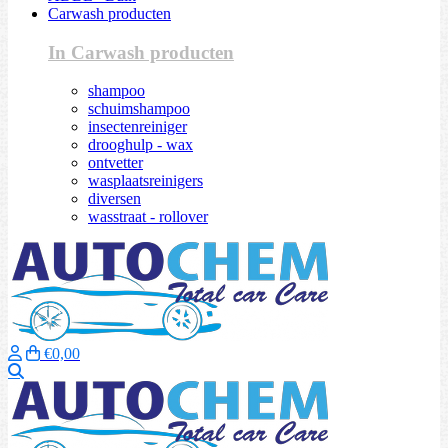
Carwash producten
In Carwash producten
shampoo
schuimshampoo
insectenreiniger
drooghulp - wax
ontvetter
wasplaatsreinigers
diversen
wasstraat - rollover
€0,00
Zoeken