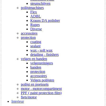
steunschijven
polijstmachines
Flex
ADBL
Krauss DA polisher
Rupes
Diverse
accessoires
protection
coating
sealant
wax - soft wax
detailing - finishers
velgen en banden
velgenreinigers
banden
protection
accessoires
Velgen polijsten
polijst en poetssets
motor - motorcompartiment
PPF ( paint protection film)
fiets/motor
Interieur