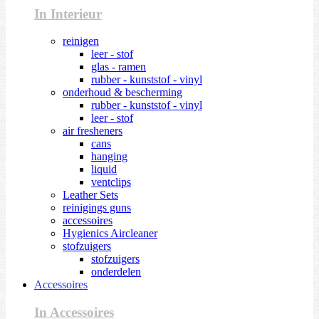
In Interieur
reinigen
leer - stof
glas - ramen
rubber - kunststof - vinyl
onderhoud & bescherming
rubber - kunststof - vinyl
leer - stof
air fresheners
cans
hanging
liquid
ventclips
Leather Sets
reinigings guns
accessoires
Hygienics Aircleaner
stofzuigers
stofzuigers
onderdelen
Accessoires
In Accessoires