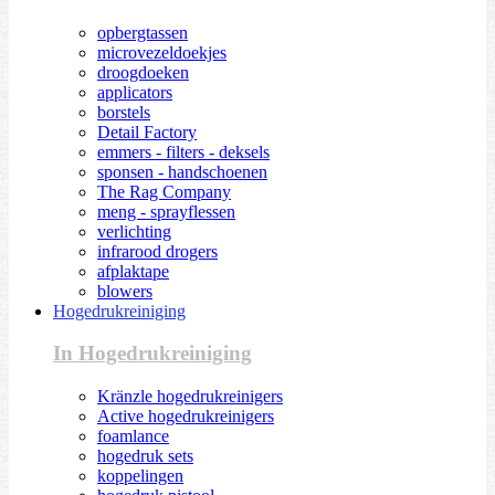
opbergtassen
microvezeldoekjes
droogdoeken
applicators
borstels
Detail Factory
emmers - filters - deksels
sponsen - handschoenen
The Rag Company
meng - sprayflessen
verlichting
infrarood drogers
afplaktape
blowers
Hogedrukreiniging
In Hogedrukreiniging
Kränzle hogedrukreinigers
Active hogedrukreinigers
foamlance
hogedruk sets
koppelingen