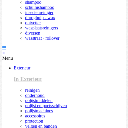
shampoo
schuimshampoo
insectenreiniger
drooghulp - wax
ontvetter
wasplaatsreinigers
diversen
wasstraat - rollover
×
Menu
Exterieur
In Exterieur
reinigen
onderhoud
polijstmiddelen
polijst en poetsschijven
polijstmachines
accessoires
protection
velgen en banden