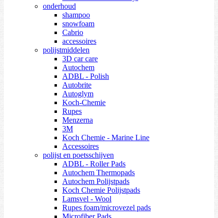
onderhoud
shampoo
snowfoam
Cabrio
accessoires
polijstmiddelen
3D car care
Autochem
ADBL - Polish
Autobrite
Autoglym
Koch-Chemie
Rupes
Menzerna
3M
Koch Chemie - Marine Line
Accessoires
polijst en poetsschijven
ADBL - Roller Pads
Autochem Thermopads
Autochem Polijstpads
Koch Chemie Polijstpads
Lamsvel - Wool
Rupes foam/microvezel pads
Microfiber Pads