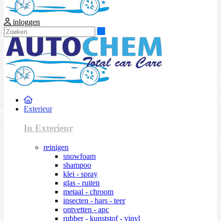
inloggen
Zoeken
Exterieur
In Exterieur
reinigen
snowfoam
shampoo
klei - spray
glas - ruiten
metaal - chroom
insecten - hars - teer
ontvetten - apc
rubber - kunststof - vinyl