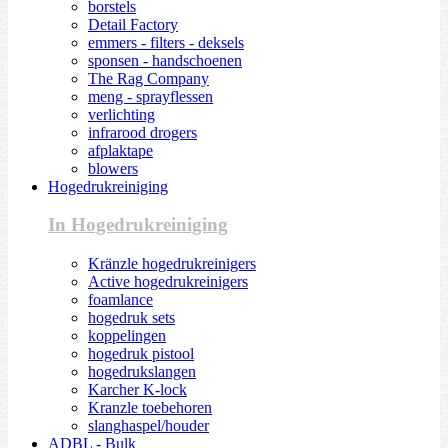
borstels
Detail Factory
emmers - filters - deksels
sponsen - handschoenen
The Rag Company
meng - sprayflessen
verlichting
infrarood drogers
afplaktape
blowers
Hogedrukreiniging
In Hogedrukreiniging
Kränzle hogedrukreinigers
Active hogedrukreinigers
foamlance
hogedruk sets
koppelingen
hogedruk pistool
hogedrukslangen
Karcher K-lock
Kranzle toebehoren
slanghaspel/houder
ADBL - Bulk