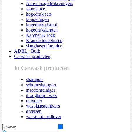
Active hogedrukreinigers
foamlance
hogedruk sets
koppelingen
hogedruk pistool
hogedrukslangen
Karcher K-lock
Kranzle toebehoren
slanghaspel/houder
ADBL - Bulk
Carwash producten
In Carwash producten
shampoo
schuimshampoo
insectenreiniger
drooghulp - wax
ontvetter
wasplaatsreinigers
diversen
wasstraat - rollover
Zoeken