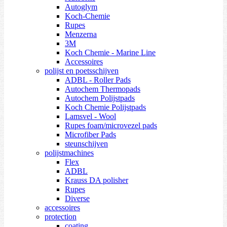
Autoglym
Koch-Chemie
Rupes
Menzerna
3M
Koch Chemie - Marine Line
Accessoires
polijst en poetsschijven
ADBL - Roller Pads
Autochem Thermopads
Autochem Polijstpads
Koch Chemie Polijstpads
Lamsvel - Wool
Rupes foam/microvezel pads
Microfiber Pads
steunschijven
polijstmachines
Flex
ADBL
Krauss DA polisher
Rupes
Diverse
accessoires
protection
coating