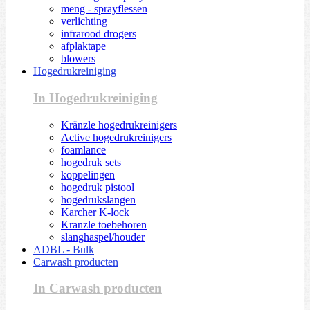
meng - sprayflessen
verlichting
infrarood drogers
afplaktape
blowers
Hogedrukreiniging
In Hogedrukreiniging
Kränzle hogedrukreinigers
Active hogedrukreinigers
foamlance
hogedruk sets
koppelingen
hogedruk pistool
hogedrukslangen
Karcher K-lock
Kranzle toebehoren
slanghaspel/houder
ADBL - Bulk
Carwash producten
In Carwash producten