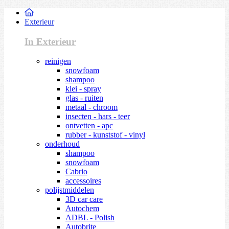
Exterieur
In Exterieur
reinigen
snowfoam
shampoo
klei - spray
glas - ruiten
metaal - chroom
insecten - hars - teer
ontvetten - apc
rubber - kunststof - vinyl
onderhoud
shampoo
snowfoam
Cabrio
accessoires
polijstmiddelen
3D car care
Autochem
ADBL - Polish
Autobrite