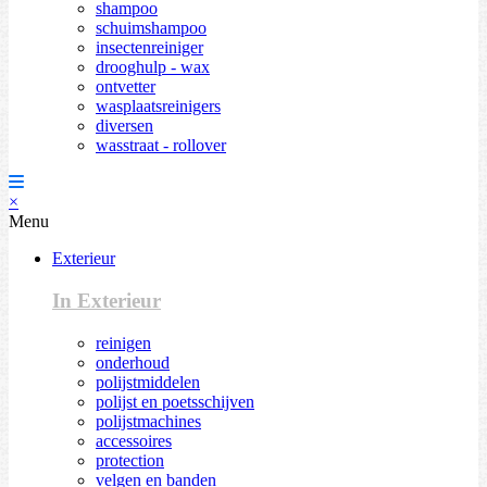
shampoo
schuimshampoo
insectenreiniger
drooghulp - wax
ontvetter
wasplaatsreinigers
diversen
wasstraat - rollover
×
Menu
Exterieur
In Exterieur
reinigen
onderhoud
polijstmiddelen
polijst en poetsschijven
polijstmachines
accessoires
protection
velgen en banden