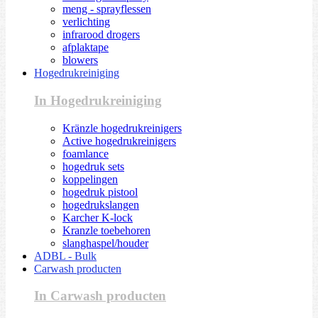
meng - sprayflessen
verlichting
infrarood drogers
afplaktape
blowers
Hogedrukreiniging
In Hogedrukreiniging
Kränzle hogedrukreinigers
Active hogedrukreinigers
foamlance
hogedruk sets
koppelingen
hogedruk pistool
hogedrukslangen
Karcher K-lock
Kranzle toebehoren
slanghaspel/houder
ADBL - Bulk
Carwash producten
In Carwash producten