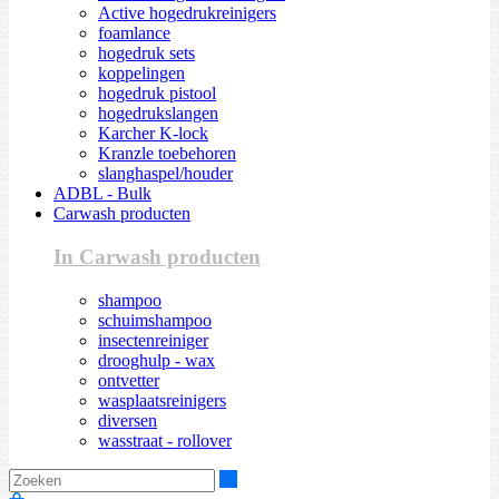
Active hogedrukreinigers
foamlance
hogedruk sets
koppelingen
hogedruk pistool
hogedrukslangen
Karcher K-lock
Kranzle toebehoren
slanghaspel/houder
ADBL - Bulk
Carwash producten
In Carwash producten
shampoo
schuimshampoo
insectenreiniger
drooghulp - wax
ontvetter
wasplaatsreinigers
diversen
wasstraat - rollover
Zoeken