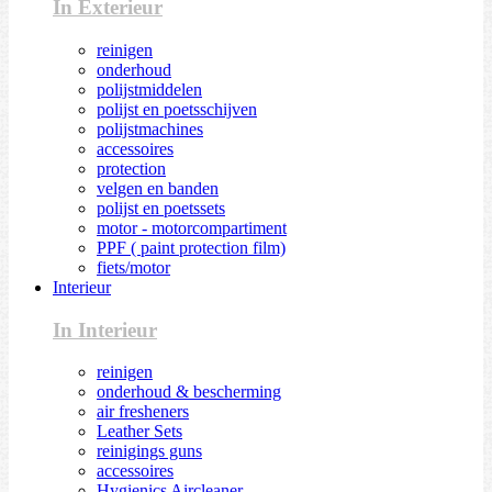
In Exterieur
reinigen
onderhoud
polijstmiddelen
polijst en poetsschijven
polijstmachines
accessoires
protection
velgen en banden
polijst en poetssets
motor - motorcompartiment
PPF ( paint protection film)
fiets/motor
Interieur
In Interieur
reinigen
onderhoud & bescherming
air fresheners
Leather Sets
reinigings guns
accessoires
Hygienics Aircleaner