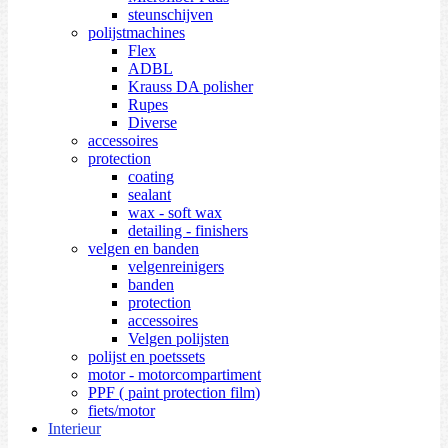
steunschijven
polijstmachines
Flex
ADBL
Krauss DA polisher
Rupes
Diverse
accessoires
protection
coating
sealant
wax - soft wax
detailing - finishers
velgen en banden
velgenreinigers
banden
protection
accessoires
Velgen polijsten
polijst en poetssets
motor - motorcompartiment
PPF ( paint protection film)
fiets/motor
Interieur