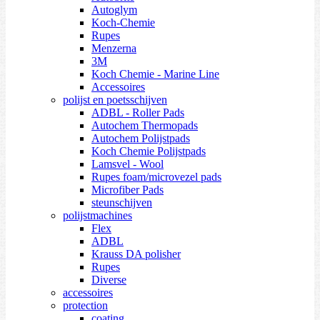
Autoglym
Koch-Chemie
Rupes
Menzerna
3M
Koch Chemie - Marine Line
Accessoires
polijst en poetsschijven
ADBL - Roller Pads
Autochem Thermopads
Autochem Polijstpads
Koch Chemie Polijstpads
Lamsvel - Wool
Rupes foam/microvezel pads
Microfiber Pads
steunschijven
polijstmachines
Flex
ADBL
Krauss DA polisher
Rupes
Diverse
accessoires
protection
coating