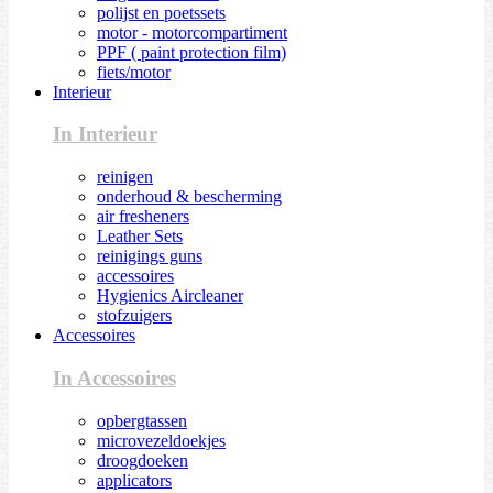
polijst en poetssets
motor - motorcompartiment
PPF ( paint protection film)
fiets/motor
Interieur
In Interieur
reinigen
onderhoud & bescherming
air fresheners
Leather Sets
reinigings guns
accessoires
Hygienics Aircleaner
stofzuigers
Accessoires
In Accessoires
opbergtassen
microvezeldoekjes
droogdoeken
applicators