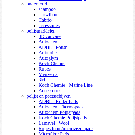
onderhoud
shampoo
snowfoam
Cabrio
accessoires
polijstmiddelen
3D car care
Autochem
ADBL - Polish
Autobrite
Autoglym
Koch-Chemie
Rupes
Menzerna
3M
Koch Chemie - Marine Line
Accessoires
polijst en poetsschijven
ADBL - Roller Pads
Autochem Thermopads
Autochem Polijstpads
Koch Chemie Polijstpads
Lamsvel - Wool
Rupes foam/microvezel pads
Microfiber Pads