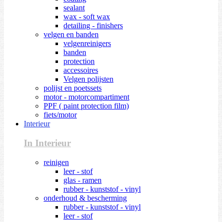
sealant
wax - soft wax
detailing - finishers
velgen en banden
velgenreinigers
banden
protection
accessoires
Velgen polijsten
polijst en poetssets
motor - motorcompartiment
PPF ( paint protection film)
fiets/motor
Interieur
In Interieur
reinigen
leer - stof
glas - ramen
rubber - kunststof - vinyl
onderhoud & bescherming
rubber - kunststof - vinyl
leer - stof