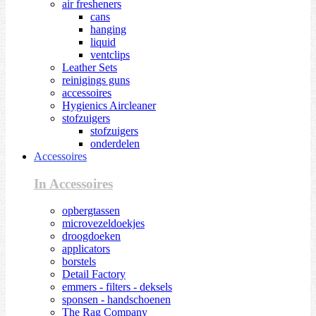
air fresheners
cans
hanging
liquid
ventclips
Leather Sets
reinigings guns
accessoires
Hygienics Aircleaner
stofzuigers
stofzuigers
onderdelen
Accessoires
In Accessoires
opbergtassen
microvezeldoekjes
droogdoeken
applicators
borstels
Detail Factory
emmers - filters - deksels
sponsen - handschoenen
The Rag Company