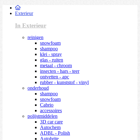
Exterieur
In Exterieur
reinigen
snowfoam
shampoo
klei - spray
glas - ruiten
metaal - chroom
insecten - hars - teer
ontvetten - apc
rubber - kunststof - vinyl
onderhoud
shampoo
snowfoam
Cabrio
accessoires
polijstmiddelen
3D car care
Autochem
ADBL - Polish
Autobrite