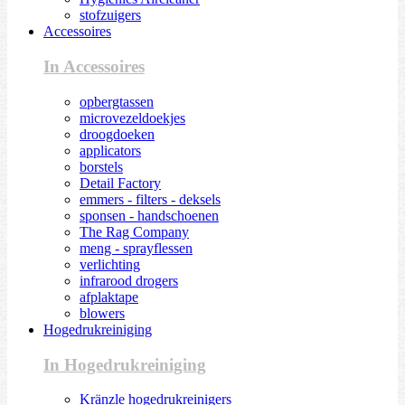
stofzuigers
Accessoires
In Accessoires
opbergtassen
microvezeldoekjes
droogdoeken
applicators
borstels
Detail Factory
emmers - filters - deksels
sponsen - handschoenen
The Rag Company
meng - sprayflessen
verlichting
infrarood drogers
afplaktape
blowers
Hogedrukreiniging
In Hogedrukreiniging
Kränzle hogedrukreinigers