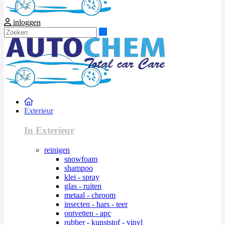
inloggen
Zoeken
Exterieur
In Exterieur
reinigen
snowfoam
shampoo
klei - spray
glas - ruiten
metaal - chroom
insecten - hars - teer
ontvetten - apc
rubber - kunststof - vinyl