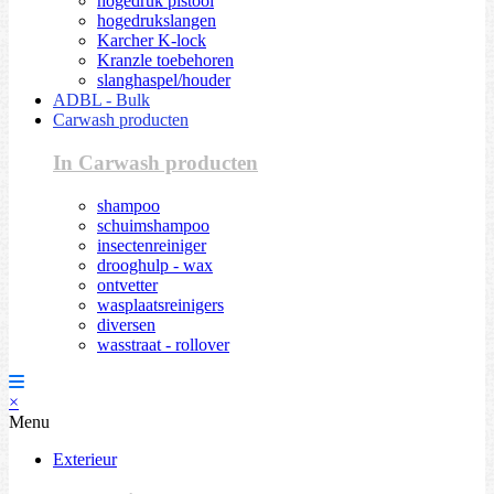
hogedruk pistool
hogedrukslangen
Karcher K-lock
Kranzle toebehoren
slanghaspel/houder
ADBL - Bulk
Carwash producten
In Carwash producten
shampoo
schuimshampoo
insectenreiniger
drooghulp - wax
ontvetter
wasplaatsreinigers
diversen
wasstraat - rollover
×
Menu
Exterieur