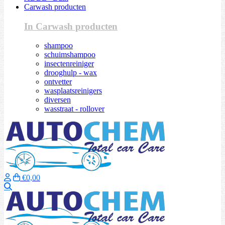
Carwash producten
In Carwash producten
shampoo
schuimshampoo
insectenreiniger
drooghulp - wax
ontvetter
wasplaatsreinigers
diversen
wasstraat - rollover
€0,00
Zoeken