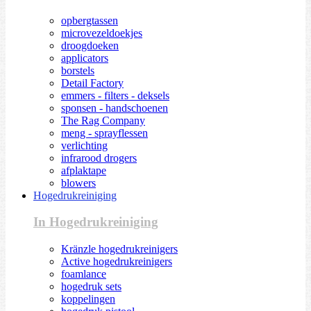
opbergtassen
microvezeldoekjes
droogdoeken
applicators
borstels
Detail Factory
emmers - filters - deksels
sponsen - handschoenen
The Rag Company
meng - sprayflessen
verlichting
infrarood drogers
afplaktape
blowers
Hogedrukreiniging
In Hogedrukreiniging
Kränzle hogedrukreinigers
Active hogedrukreinigers
foamlance
hogedruk sets
koppelingen