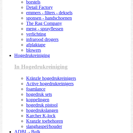
borstels
Detail Factory
emmers - filters - deksels
sponsen - handschoenen
The Rag Company
meng - sprayflessen
verlichting
infrarood drogers
afplaktape
blowers
Hogedrukreiniging
In Hogedrukreiniging
Kränzle hogedrukreinigers
Active hogedrukreinigers
foamlance
hogedruk sets
koppelingen
hogedruk pistool
hogedrukslangen
Karcher K-lock
Kranzle toebehoren
slanghaspel/houder
ADBL - Bulk