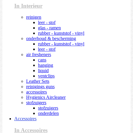
In Interieur
reinigen
leer - stof
glas - ramen
rubber - kunststof - vinyl
onderhoud & bescherming
rubber - kunststof - vinyl
leer - stof
air fresheners
cans
hanging
liquid
ventclips
Leather Sets
reinigings guns
accessoires
Hygienics Aircleaner
stofzuigers
stofzuigers
onderdelen
Accessoires
In Accessoires