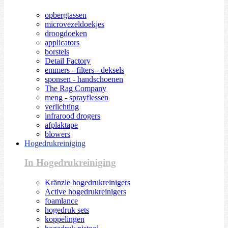
opbergtassen
microvezeldoekjes
droogdoeken
applicators
borstels
Detail Factory
emmers - filters - deksels
sponsen - handschoenen
The Rag Company
meng - sprayflessen
verlichting
infrarood drogers
afplaktape
blowers
Hogedrukreiniging
In Hogedrukreiniging
Kränzle hogedrukreinigers
Active hogedrukreinigers
foamlance
hogedruk sets
koppelingen