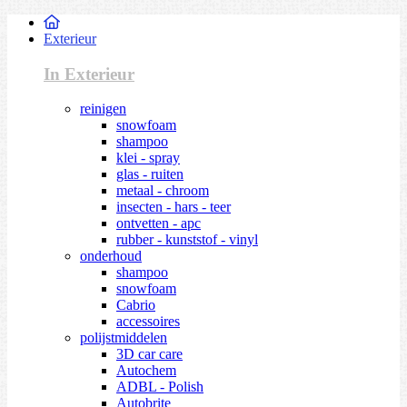
Exterieur
In Exterieur
reinigen
snowfoam
shampoo
klei - spray
glas - ruiten
metaal - chroom
insecten - hars - teer
ontvetten - apc
rubber - kunststof - vinyl
onderhoud
shampoo
snowfoam
Cabrio
accessoires
polijstmiddelen
3D car care
Autochem
ADBL - Polish
Autobrite