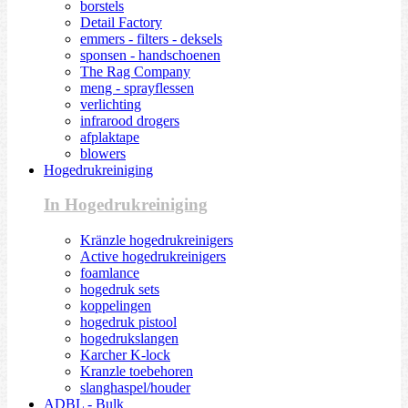
borstels
Detail Factory
emmers - filters - deksels
sponsen - handschoenen
The Rag Company
meng - sprayflessen
verlichting
infrarood drogers
afplaktape
blowers
Hogedrukreiniging
In Hogedrukreiniging
Kränzle hogedrukreinigers
Active hogedrukreinigers
foamlance
hogedruk sets
koppelingen
hogedruk pistool
hogedrukslangen
Karcher K-lock
Kranzle toebehoren
slanghaspel/houder
ADBL - Bulk