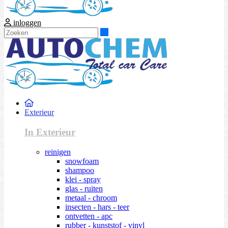
inloggen
Zoeken
Exterieur
In Exterieur
reinigen
snowfoam
shampoo
klei - spray
glas - ruiten
metaal - chroom
insecten - hars - teer
ontvetten - apc
rubber - kunststof - vinyl