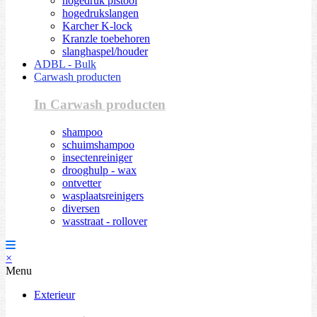
hogedruk pistool
hogedrukslangen
Karcher K-lock
Kranzle toebehoren
slanghaspel/houder
ADBL - Bulk
Carwash producten
In Carwash producten
shampoo
schuimshampoo
insectenreiniger
drooghulp - wax
ontvetter
wasplaatsreinigers
diversen
wasstraat - rollover
×
Menu
Exterieur