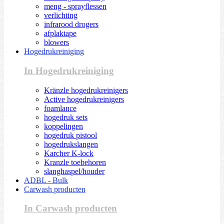
meng - sprayflessen
verlichting
infrarood drogers
afplaktape
blowers
Hogedrukreiniging
In Hogedrukreiniging
Kränzle hogedrukreinigers
Active hogedrukreinigers
foamlance
hogedruk sets
koppelingen
hogedruk pistool
hogedrukslangen
Karcher K-lock
Kranzle toebehoren
slanghaspel/houder
ADBL - Bulk
Carwash producten
In Carwash producten