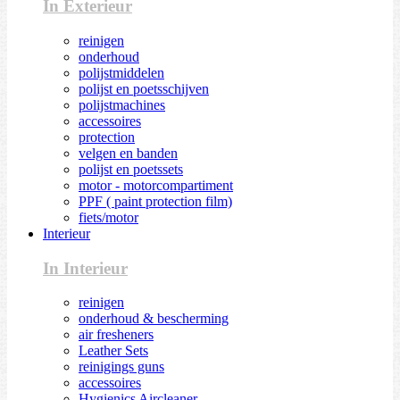
In Exterieur
reinigen
onderhoud
polijstmiddelen
polijst en poetsschijven
polijstmachines
accessoires
protection
velgen en banden
polijst en poetssets
motor - motorcompartiment
PPF ( paint protection film)
fiets/motor
Interieur
In Interieur
reinigen
onderhoud & bescherming
air fresheners
Leather Sets
reinigings guns
accessoires
Hygienics Aircleaner