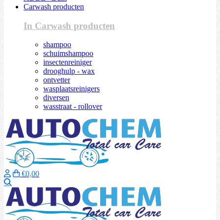
Carwash producten
In Carwash producten
shampoo
schuimshampoo
insectenreiniger
drooghulp - wax
ontvetter
wasplaatsreinigers
diversen
wasstraat - rollover
€0,00
Zoeken