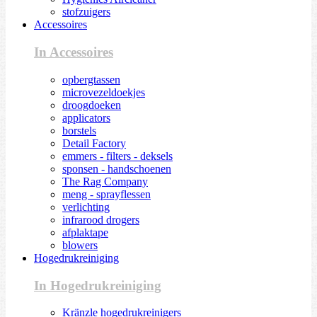
stofzuigers
Accessoires
In Accessoires
opbergtassen
microvezeldoekjes
droogdoeken
applicators
borstels
Detail Factory
emmers - filters - deksels
sponsen - handschoenen
The Rag Company
meng - sprayflessen
verlichting
infrarood drogers
afplaktape
blowers
Hogedrukreiniging
In Hogedrukreiniging
Kränzle hogedrukreinigers