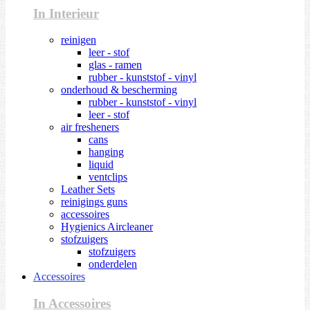
In Interieur
reinigen
leer - stof
glas - ramen
rubber - kunststof - vinyl
onderhoud & bescherming
rubber - kunststof - vinyl
leer - stof
air fresheners
cans
hanging
liquid
ventclips
Leather Sets
reinigings guns
accessoires
Hygienics Aircleaner
stofzuigers
stofzuigers
onderdelen
Accessoires
In Accessoires