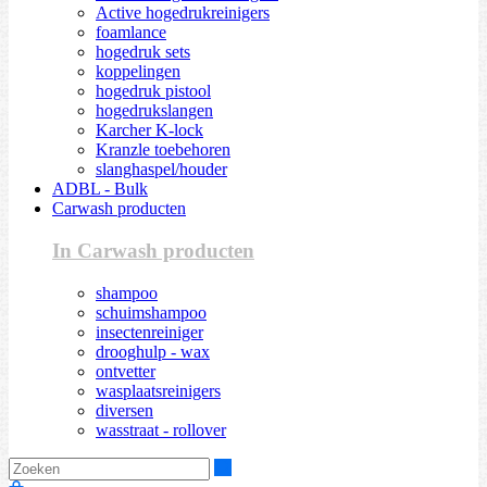
Active hogedrukreinigers
foamlance
hogedruk sets
koppelingen
hogedruk pistool
hogedrukslangen
Karcher K-lock
Kranzle toebehoren
slanghaspel/houder
ADBL - Bulk
Carwash producten
In Carwash producten
shampoo
schuimshampoo
insectenreiniger
drooghulp - wax
ontvetter
wasplaatsreinigers
diversen
wasstraat - rollover
Zoeken