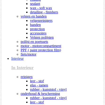
sealant
wax - soft wax
detailing - finishers
velgen en banden
velgenreinigers
banden
protection
accessoires
Velgen polijsten
polijst en poetssets
motor - motorcompartiment
PPF ( paint protection film)
fiets/motor
Interieur
In Interieur
reinigen
leer - stof
glas - ramen
rubber - kunststof - vinyl
onderhoud & bescherming
rubber - kunststof - vinyl
leer - stof