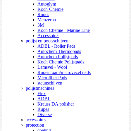
Autoglym
Koch-Chemie
Rupes
Menzerna
3M
Koch Chemie - Marine Line
Accessoires
polijst en poetsschijven
ADBL - Roller Pads
Autochem Thermopads
Autochem Polijstpads
Koch Chemie Polijstpads
Lamsvel - Wool
Rupes foam/microvezel pads
Microfiber Pads
steunschijven
polijstmachines
Flex
ADBL
Krauss DA polisher
Rupes
Diverse
accessoires
protection
coating