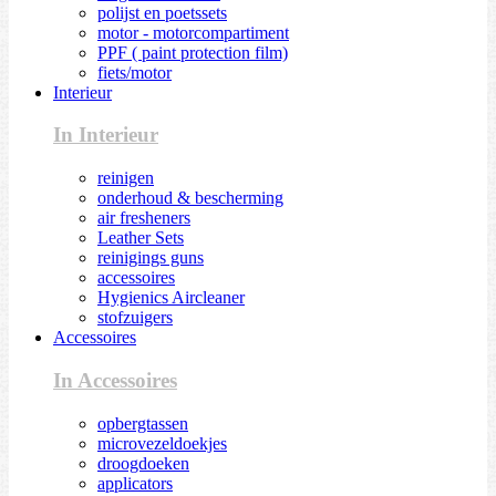
polijst en poetssets
motor - motorcompartiment
PPF ( paint protection film)
fiets/motor
Interieur
In Interieur
reinigen
onderhoud & bescherming
air fresheners
Leather Sets
reinigings guns
accessoires
Hygienics Aircleaner
stofzuigers
Accessoires
In Accessoires
opbergtassen
microvezeldoekjes
droogdoeken
applicators