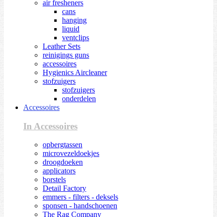
air fresheners
cans
hanging
liquid
ventclips
Leather Sets
reinigings guns
accessoires
Hygienics Aircleaner
stofzuigers
stofzuigers
onderdelen
Accessoires
In Accessoires
opbergtassen
microvezeldoekjes
droogdoeken
applicators
borstels
Detail Factory
emmers - filters - deksels
sponsen - handschoenen
The Rag Company