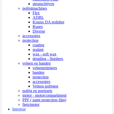
steunschijven
polijstmachines
Flex
ADBL
Krauss DA polisher
Rupes
Diverse
accessoires
protection
coating
sealant
wax - soft wax
detailing - finishers
velgen en banden
velgenreinigers
banden
protection
accessoires
Velgen polijsten
polijst en poetssets
motor - motorcompartiment
PPF ( paint protection film)
fiets/motor
Interieur