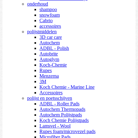
onderhoud
shampoo
snowfoam
Cabrio
accessoires
polijstmiddelen
3D car care
Autochem
ADBL - Polish
Autobrite
Autoglym
Koch-Chemie
Rupes
Menzerna
3M
Koch Chemie - Marine Line
Accessoires
polijst en poetsschijven
ADBL - Roller Pads
Autochem Thermopads
Autochem Polijstpads
Koch Chemie Polijstpads
Lamsvel - Wool
Rupes foam/microvezel pads
Microfiber Pads