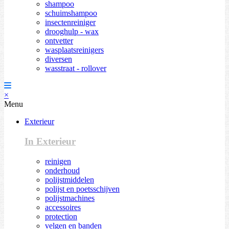
shampoo
schuimshampoo
insectenreiniger
drooghulp - wax
ontvetter
wasplaatsreinigers
diversen
wasstraat - rollover
×
Menu
Exterieur
In Exterieur
reinigen
onderhoud
polijstmiddelen
polijst en poetsschijven
polijstmachines
accessoires
protection
velgen en banden