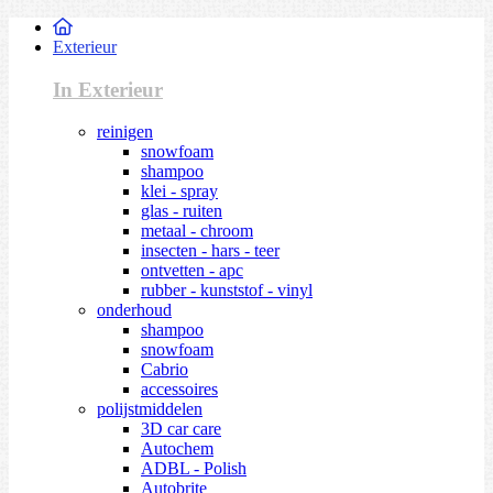
Exterieur
In Exterieur
reinigen
snowfoam
shampoo
klei - spray
glas - ruiten
metaal - chroom
insecten - hars - teer
ontvetten - apc
rubber - kunststof - vinyl
onderhoud
shampoo
snowfoam
Cabrio
accessoires
polijstmiddelen
3D car care
Autochem
ADBL - Polish
Autobrite