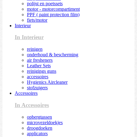
polijst en poetssets
motor - motorcompartiment
PPF ( paint protection film)
fiets/motor
Interieur
In Interieur
reinigen
onderhoud & bescherming
air fresheners
Leather Sets
reinigings guns
accessoires
Hygienics Aircleaner
stofzuigers
Accessoires
In Accessoires
opbergtassen
microvezeldoekjes
droogdoeken
applicators