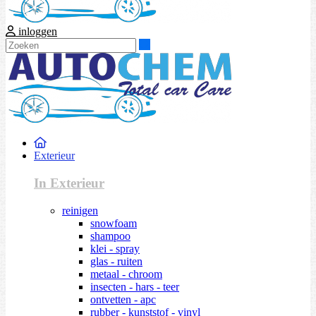
inloggen
Zoeken
Exterieur
In Exterieur
reinigen
snowfoam
shampoo
klei - spray
glas - ruiten
metaal - chroom
insecten - hars - teer
ontvetten - apc
rubber - kunststof - vinyl