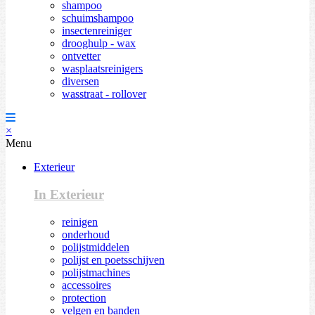
shampoo
schuimshampoo
insectenreiniger
drooghulp - wax
ontvetter
wasplaatsreinigers
diversen
wasstraat - rollover
×
Menu
Exterieur
In Exterieur
reinigen
onderhoud
polijstmiddelen
polijst en poetsschijven
polijstmachines
accessoires
protection
velgen en banden