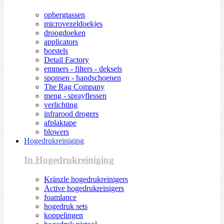
opbergtassen
microvezeldoekjes
droogdoeken
applicators
borstels
Detail Factory
emmers - filters - deksels
sponsen - handschoenen
The Rag Company
meng - sprayflessen
verlichting
infrarood drogers
afplaktape
blowers
Hogedrukreiniging
In Hogedrukreiniging
Kränzle hogedrukreinigers
Active hogedrukreinigers
foamlance
hogedruk sets
koppelingen