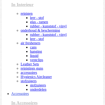
In Interieur
reinigen
leer - stof
glas - ramen
rubber - kunststof - vinyl
onderhoud & bescherming
rubber - kunststof - vinyl
leer - stof
air fresheners
cans
hanging
liquid
ventclips
Leather Sets
reinigings guns
accessoires
Hygienics Aircleaner
stofzuigers
stofzuigers
onderdelen
Accessoires
In Accessoires