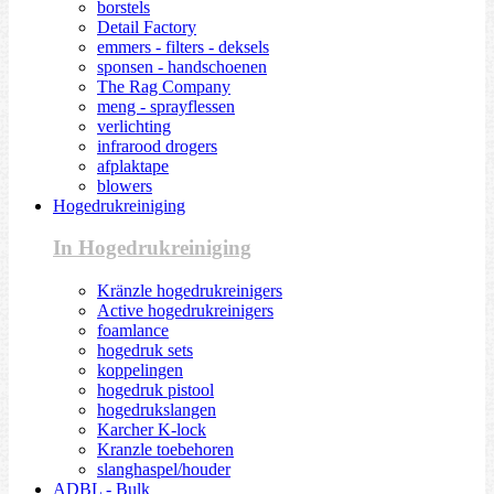
borstels
Detail Factory
emmers - filters - deksels
sponsen - handschoenen
The Rag Company
meng - sprayflessen
verlichting
infrarood drogers
afplaktape
blowers
Hogedrukreiniging
In Hogedrukreiniging
Kränzle hogedrukreinigers
Active hogedrukreinigers
foamlance
hogedruk sets
koppelingen
hogedruk pistool
hogedrukslangen
Karcher K-lock
Kranzle toebehoren
slanghaspel/houder
ADBL - Bulk