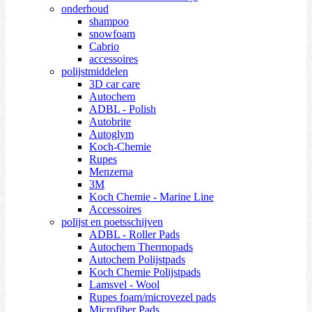
onderhoud
shampoo
snowfoam
Cabrio
accessoires
polijstmiddelen
3D car care
Autochem
ADBL - Polish
Autobrite
Autoglym
Koch-Chemie
Rupes
Menzerna
3M
Koch Chemie - Marine Line
Accessoires
polijst en poetsschijven
ADBL - Roller Pads
Autochem Thermopads
Autochem Polijstpads
Koch Chemie Polijstpads
Lamsvel - Wool
Rupes foam/microvezel pads
Microfiber Pads