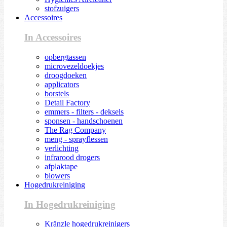
stofzuigers
Accessoires
In Accessoires
opbergtassen
microvezeldoekjes
droogdoeken
applicators
borstels
Detail Factory
emmers - filters - deksels
sponsen - handschoenen
The Rag Company
meng - sprayflessen
verlichting
infrarood drogers
afplaktape
blowers
Hogedrukreiniging
In Hogedrukreiniging
Kränzle hogedrukreinigers