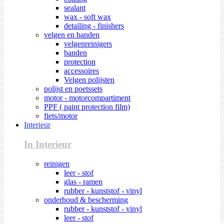
sealant
wax - soft wax
detailing - finishers
velgen en banden
velgenreinigers
banden
protection
accessoires
Velgen polijsten
polijst en poetssets
motor - motorcompartiment
PPF ( paint protection film)
fiets/motor
Interieur
In Interieur
reinigen
leer - stof
glas - ramen
rubber - kunststof - vinyl
onderhoud & bescherming
rubber - kunststof - vinyl
leer - stof