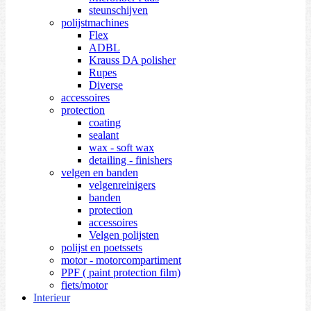
steunschijven
polijstmachines
Flex
ADBL
Krauss DA polisher
Rupes
Diverse
accessoires
protection
coating
sealant
wax - soft wax
detailing - finishers
velgen en banden
velgenreinigers
banden
protection
accessoires
Velgen polijsten
polijst en poetssets
motor - motorcompartiment
PPF ( paint protection film)
fiets/motor
Interieur