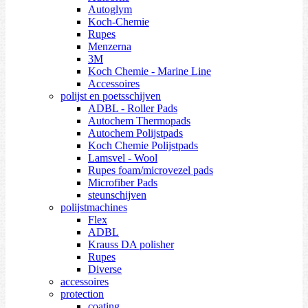
Autoglym
Koch-Chemie
Rupes
Menzerna
3M
Koch Chemie - Marine Line
Accessoires
polijst en poetsschijven
ADBL - Roller Pads
Autochem Thermopads
Autochem Polijstpads
Koch Chemie Polijstpads
Lamsvel - Wool
Rupes foam/microvezel pads
Microfiber Pads
steunschijven
polijstmachines
Flex
ADBL
Krauss DA polisher
Rupes
Diverse
accessoires
protection
coating