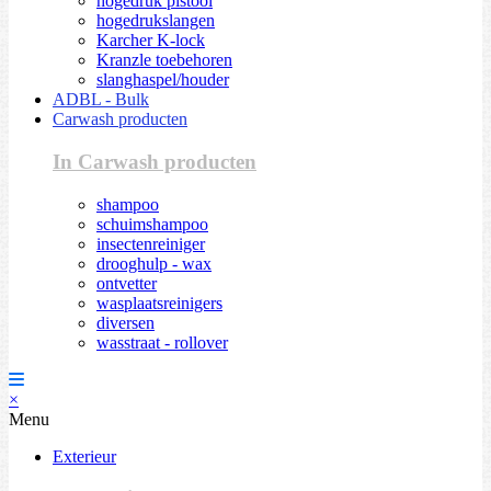
hogedruk pistool
hogedrukslangen
Karcher K-lock
Kranzle toebehoren
slanghaspel/houder
ADBL - Bulk
Carwash producten
In Carwash producten
shampoo
schuimshampoo
insectenreiniger
drooghulp - wax
ontvetter
wasplaatsreinigers
diversen
wasstraat - rollover
×
Menu
Exterieur