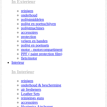
In Exterieur
reinigen
onderhoud
polijstmiddelen
polijst en poetsschijven
polijstmachines
accessoires
protection
velgen en banden
polijst en poetssets
motor - motorcompartiment
PPF ( paint protection film)
fiets/motor
Interieur
In Interieur
reinigen
onderhoud & bescherming
air fresheners
Leather Sets
reinigings guns
accessoires
Hygienics Aircleaner