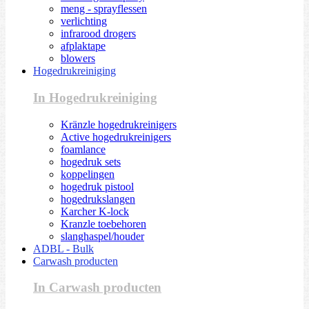
meng - sprayflessen
verlichting
infrarood drogers
afplaktape
blowers
Hogedrukreiniging
In Hogedrukreiniging
Kränzle hogedrukreinigers
Active hogedrukreinigers
foamlance
hogedruk sets
koppelingen
hogedruk pistool
hogedrukslangen
Karcher K-lock
Kranzle toebehoren
slanghaspel/houder
ADBL - Bulk
Carwash producten
In Carwash producten