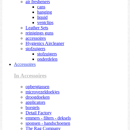
air fresheners
cans
hanging
liquid
ventclips
Leather Sets
reinigings guns
accessoires
Hygienics Aircleaner
stofzuigers
stofzuigers
onderdelen
Accessoires
In Accessoires
opbergtassen
microvezeldoekjes
droogdoeken
applicators
borstels
Detail Factory
emmers - filters - deksels
sponsen - handschoenen
The Rag Company