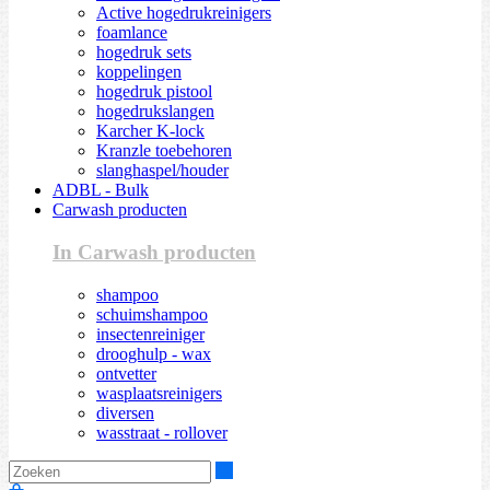
Active hogedrukreinigers
foamlance
hogedruk sets
koppelingen
hogedruk pistool
hogedrukslangen
Karcher K-lock
Kranzle toebehoren
slanghaspel/houder
ADBL - Bulk
Carwash producten
In Carwash producten
shampoo
schuimshampoo
insectenreiniger
drooghulp - wax
ontvetter
wasplaatsreinigers
diversen
wasstraat - rollover
Zoeken