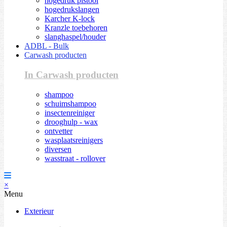
hogedruk pistool
hogedrukslangen
Karcher K-lock
Kranzle toebehoren
slanghaspel/houder
ADBL - Bulk
Carwash producten
In Carwash producten
shampoo
schuimshampoo
insectenreiniger
drooghulp - wax
ontvetter
wasplaatsreinigers
diversen
wasstraat - rollover
×
Menu
Exterieur