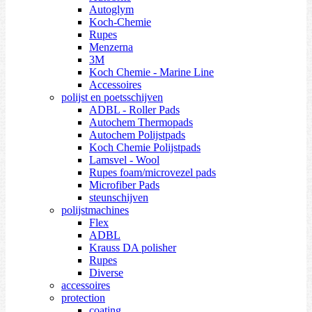
Autoglym
Koch-Chemie
Rupes
Menzerna
3M
Koch Chemie - Marine Line
Accessoires
polijst en poetsschijven
ADBL - Roller Pads
Autochem Thermopads
Autochem Polijstpads
Koch Chemie Polijstpads
Lamsvel - Wool
Rupes foam/microvezel pads
Microfiber Pads
steunschijven
polijstmachines
Flex
ADBL
Krauss DA polisher
Rupes
Diverse
accessoires
protection
coating