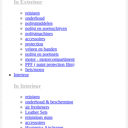
In Exterieur
reinigen
onderhoud
polijstmiddelen
polijst en poetsschijven
polijstmachines
accessoires
protection
velgen en banden
polijst en poetssets
motor - motorcompartiment
PPF ( paint protection film)
fiets/motor
Interieur
In Interieur
reinigen
onderhoud & bescherming
air fresheners
Leather Sets
reinigings guns
accessoires
Hygienics Aircleaner