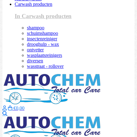
Carwash producten
In Carwash producten
shampoo
schuimshampoo
insectenreiniger
drooghulp - wax
ontvetter
wasplaatsreinigers
diversen
wasstraat - rollover
€0,00
Zoeken