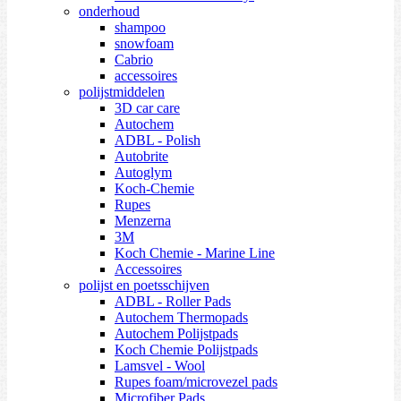
onderhoud
shampoo
snowfoam
Cabrio
accessoires
polijstmiddelen
3D car care
Autochem
ADBL - Polish
Autobrite
Autoglym
Koch-Chemie
Rupes
Menzerna
3M
Koch Chemie - Marine Line
Accessoires
polijst en poetsschijven
ADBL - Roller Pads
Autochem Thermopads
Autochem Polijstpads
Koch Chemie Polijstpads
Lamsvel - Wool
Rupes foam/microvezel pads
Microfiber Pads