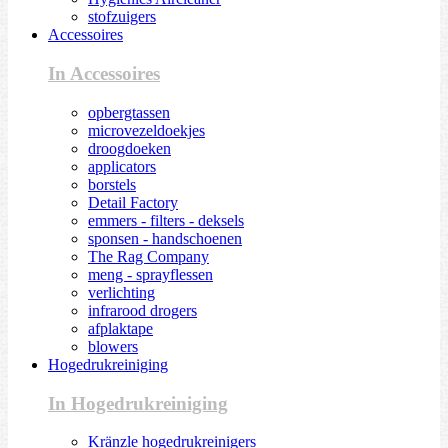
stofzuigers
Accessoires
In Accessoires
opbergtassen
microvezeldoekjes
droogdoeken
applicators
borstels
Detail Factory
emmers - filters - deksels
sponsen - handschoenen
The Rag Company
meng - sprayflessen
verlichting
infrarood drogers
afplaktape
blowers
Hogedrukreiniging
In Hogedrukreiniging
Kränzle hogedrukreinigers