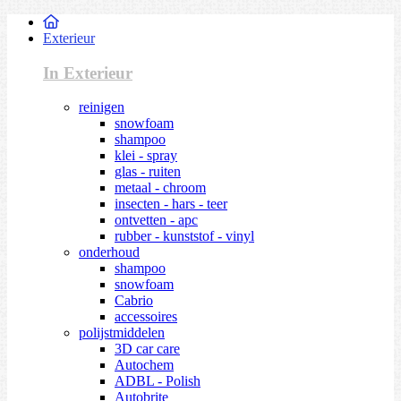
Exterieur
In Exterieur
reinigen
snowfoam
shampoo
klei - spray
glas - ruiten
metaal - chroom
insecten - hars - teer
ontvetten - apc
rubber - kunststof - vinyl
onderhoud
shampoo
snowfoam
Cabrio
accessoires
polijstmiddelen
3D car care
Autochem
ADBL - Polish
Autobrite