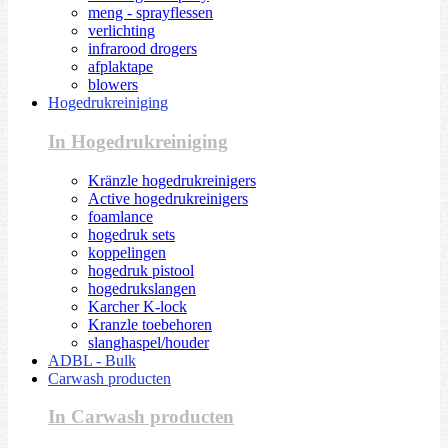
meng - sprayflessen
verlichting
infrarood drogers
afplaktape
blowers
Hogedrukreiniging
In Hogedrukreiniging
Kränzle hogedrukreinigers
Active hogedrukreinigers
foamlance
hogedruk sets
koppelingen
hogedruk pistool
hogedrukslangen
Karcher K-lock
Kranzle toebehoren
slanghaspel/houder
ADBL - Bulk
Carwash producten
In Carwash producten