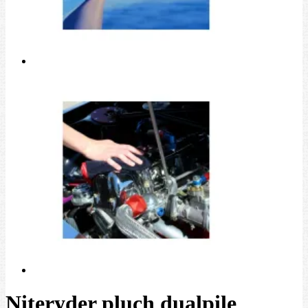
Niteryder pluch dualpile