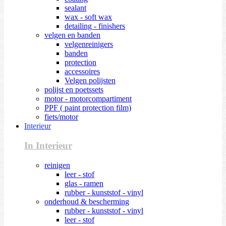
sealant
wax - soft wax
detailing - finishers
velgen en banden
velgenreinigers
banden
protection
accessoires
Velgen polijsten
polijst en poetssets
motor - motorcompartiment
PPF ( paint protection film)
fiets/motor
Interieur
In Interieur
reinigen
leer - stof
glas - ramen
rubber - kunststof - vinyl
onderhoud & bescherming
rubber - kunststof - vinyl
leer - stof