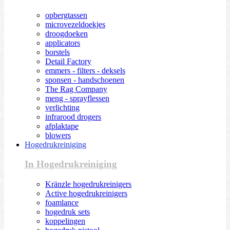
opbergtassen
microvezeldoekjes
droogdoeken
applicators
borstels
Detail Factory
emmers - filters - deksels
sponsen - handschoenen
The Rag Company
meng - sprayflessen
verlichting
infrarood drogers
afplaktape
blowers
Hogedrukreiniging
In Hogedrukreiniging
Kränzle hogedrukreinigers
Active hogedrukreinigers
foamlance
hogedruk sets
koppelingen