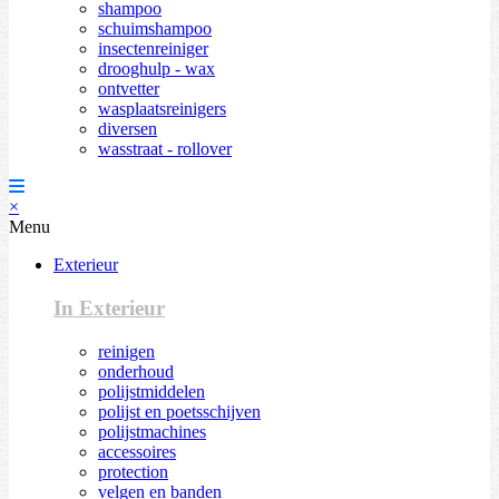
shampoo
schuimshampoo
insectenreiniger
drooghulp - wax
ontvetter
wasplaatsreinigers
diversen
wasstraat - rollover
×
Menu
Exterieur
In Exterieur
reinigen
onderhoud
polijstmiddelen
polijst en poetsschijven
polijstmachines
accessoires
protection
velgen en banden