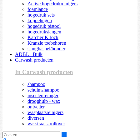
Active hogedrukreinigers
foamlance
hogedruk sets
koppelingen
hogedruk pistool
hogedrukslangen
Karcher K-lock
Kranzle toebehoren
slanghaspel/houder
ADBL - Bulk
Carwash producten
In Carwash producten
shampoo
schuimshampoo
insectenreiniger
drooghulp - wax
ontvetter
wasplaatsreinigers
diversen
wasstraat - rollover
Zoeken