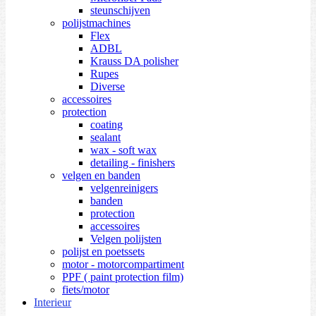
steunschijven
polijstmachines
Flex
ADBL
Krauss DA polisher
Rupes
Diverse
accessoires
protection
coating
sealant
wax - soft wax
detailing - finishers
velgen en banden
velgenreinigers
banden
protection
accessoires
Velgen polijsten
polijst en poetssets
motor - motorcompartiment
PPF ( paint protection film)
fiets/motor
Interieur