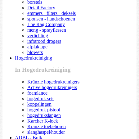
borstels
Detail Factory
emmers - filters - deksels
sponsen - handschoenen
The Rag Company
meng - sprayflessen
verlichting
infrarood drogers
afplaktape
blowers
Hogedrukreiniging
In Hogedrukreiniging
Kränzle hogedrukreinigers
Active hogedrukreinigers
foamlance
hogedruk sets
koppelingen
hogedruk pistool
hogedrukslangen
Karcher K-lock
Kranzle toebehoren
slanghaspel/houder
ADBL - Bulk