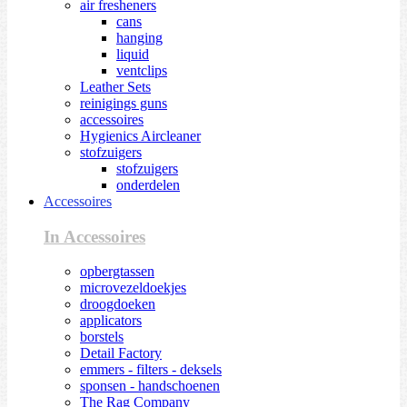
air fresheners
cans
hanging
liquid
ventclips
Leather Sets
reinigings guns
accessoires
Hygienics Aircleaner
stofzuigers
stofzuigers
onderdelen
Accessoires
In Accessoires
opbergtassen
microvezeldoekjes
droogdoeken
applicators
borstels
Detail Factory
emmers - filters - deksels
sponsen - handschoenen
The Rag Company