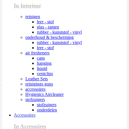
In Interieur
reinigen
leer - stof
glas - ramen
rubber - kunststof - vinyl
onderhoud & bescherming
rubber - kunststof - vinyl
leer - stof
air fresheners
cans
hanging
liquid
ventclips
Leather Sets
reinigings guns
accessoires
Hygienics Aircleaner
stofzuigers
stofzuigers
onderdelen
Accessoires
In Accessoires