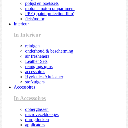
polijst en poetssets
motor - motorcompartiment
PPF ( paint protection film)
fiets/motor
Interieur
In Interieur
reinigen
onderhoud & bescherming
air fresheners
Leather Sets
reinigings guns
accessoires
Hygienics Aircleaner
stofzuigers
Accessoires
In Accessoires
opbergtassen
microvezeldoekjes
droogdoeken
applicators