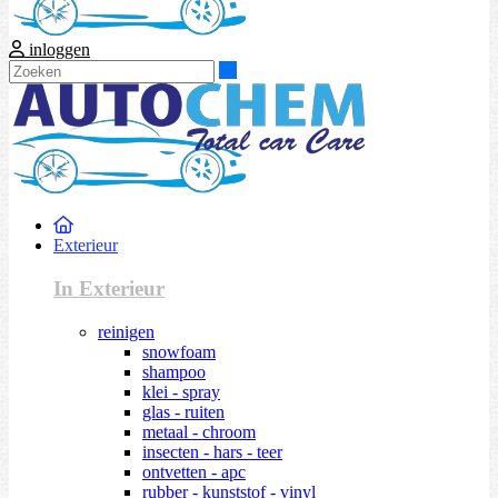
inloggen
Zoeken
Exterieur
In Exterieur
reinigen
snowfoam
shampoo
klei - spray
glas - ruiten
metaal - chroom
insecten - hars - teer
ontvetten - apc
rubber - kunststof - vinyl