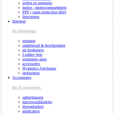
polijst en poetssets
motor - motorcompartiment
PPF ( paint protection film)
fiets/motor
Interieur
In Interieur
reinigen
onderhoud & bescherming
air fresheners
Leather Sets
reinigings guns
accessoires
Hygienics Aircleaner
stofzuigers
Accessoires
In Accessoires
opbergtassen
microvezeldoekjes
droogdoeken
applicators