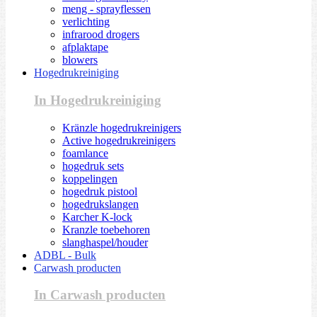
meng - sprayflessen
verlichting
infrarood drogers
afplaktape
blowers
Hogedrukreiniging
In Hogedrukreiniging
Kränzle hogedrukreinigers
Active hogedrukreinigers
foamlance
hogedruk sets
koppelingen
hogedruk pistool
hogedrukslangen
Karcher K-lock
Kranzle toebehoren
slanghaspel/houder
ADBL - Bulk
Carwash producten
In Carwash producten