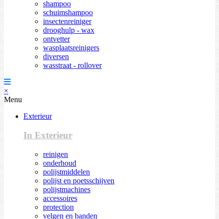
shampoo
schuimshampoo
insectenreiniger
drooghulp - wax
ontvetter
wasplaatsreinigers
diversen
wasstraat - rollover
×
Menu
Exterieur
In Exterieur
reinigen
onderhoud
polijstmiddelen
polijst en poetsschijven
polijstmachines
accessoires
protection
velgen en banden