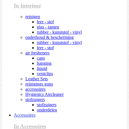
In Interieur
reinigen
leer - stof
glas - ramen
rubber - kunststof - vinyl
onderhoud & bescherming
rubber - kunststof - vinyl
leer - stof
air fresheners
cans
hanging
liquid
ventclips
Leather Sets
reinigings guns
accessoires
Hygienics Aircleaner
stofzuigers
stofzuigers
onderdelen
Accessoires
In Accessoires