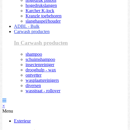
hogedruk pistool
hogedrukslangen
Karcher K-lock
Kranzle toebehoren
slanghaspel/houder
ADBL - Bulk
Carwash producten
In Carwash producten
shampoo
schuimshampoo
insectenreiniger
drooghulp - wax
ontvetter
wasplaatsreinigers
diversen
wasstraat - rollover
×
Menu
Exterieur