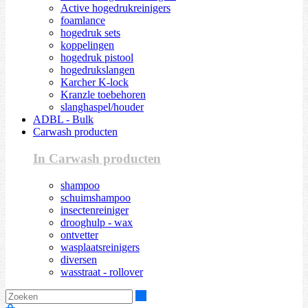
Active hogedrukreinigers
foamlance
hogedruk sets
koppelingen
hogedruk pistool
hogedrukslangen
Karcher K-lock
Kranzle toebehoren
slanghaspel/houder
ADBL - Bulk
Carwash producten
In Carwash producten
shampoo
schuimshampoo
insectenreiniger
drooghulp - wax
ontvetter
wasplaatsreinigers
diversen
wasstraat - rollover
Zoeken