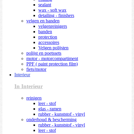
sealant
wax - soft wax
detailing - finishers
velgen en banden
velgenreinigers
banden
protection
accessoires
Velgen polijsten
polijst en poetssets
motor - motorcompartiment
PPF ( paint protection film)
fiets/motor
Interieur
In Interieur
reinigen
leer - stof
glas - ramen
rubber - kunststof - vinyl
onderhoud & bescherming
rubber - kunststof - vinyl
leer - stof