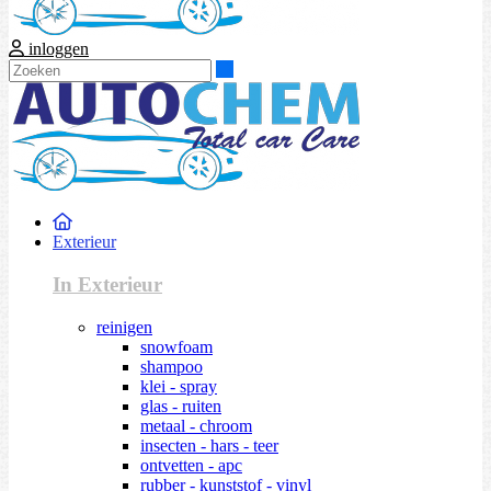
inloggen
Zoeken
Exterieur
In Exterieur
reinigen
snowfoam
shampoo
klei - spray
glas - ruiten
metaal - chroom
insecten - hars - teer
ontvetten - apc
rubber - kunststof - vinyl