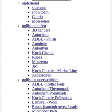
onderhoud
shampoo
snowfoam
Cabrio
accessoires
polijstmiddelen
3D car care
Autochem
ADBL - Polish
Autobrite
Autoglym
Koch-Chemie
Rupes
Menzerna
3M
Koch Chemie - Marine Line
Accessoires
polijst en poetsschijven
ADBL - Roller Pads
Autochem Thermopads
Autochem Polijstpads
Koch Chemie Polijstpads
Lamsvel - Wool
Rupes foam/microvezel pads
Microfiber Pads