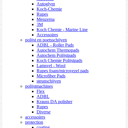
Autoglym
Koch-Chemie
Rupes
Menzerna
3M
Koch Chemie - Marine Line
Accessoires
polijst en poetsschijven
ADBL - Roller Pads
Autochem Thermopads
Autochem Polijstpads
Koch Chemie Polijstpads
Lamsvel - Wool
Rupes foam/microvezel pads
Microfiber Pads
steunschijven
polijstmachines
Flex
ADBL
Krauss DA polisher
Rupes
Diverse
accessoires
protection
coating