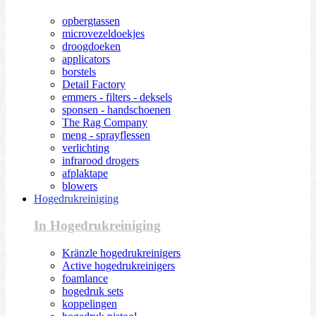
opbergtassen
microvezeldoekjes
droogdoeken
applicators
borstels
Detail Factory
emmers - filters - deksels
sponsen - handschoenen
The Rag Company
meng - sprayflessen
verlichting
infrarood drogers
afplaktape
blowers
Hogedrukreiniging
In Hogedrukreiniging
Kränzle hogedrukreinigers
Active hogedrukreinigers
foamlance
hogedruk sets
koppelingen