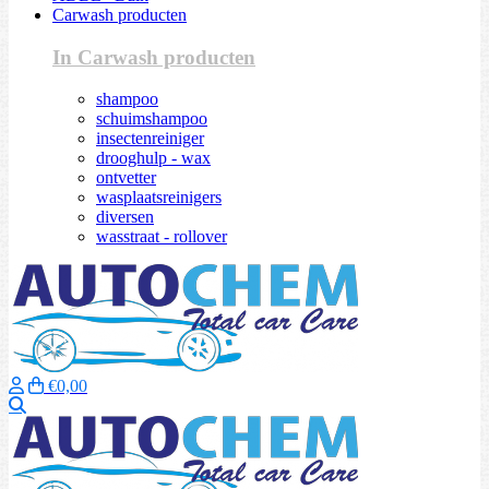
Carwash producten
In Carwash producten
shampoo
schuimshampoo
insectenreiniger
drooghulp - wax
ontvetter
wasplaatsreinigers
diversen
wasstraat - rollover
€0,00
Zoeken