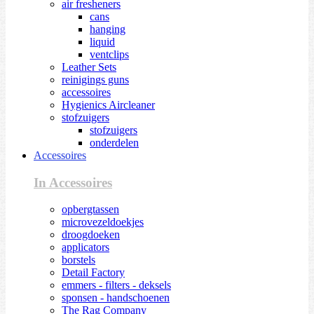
air fresheners
cans
hanging
liquid
ventclips
Leather Sets
reinigings guns
accessoires
Hygienics Aircleaner
stofzuigers
stofzuigers
onderdelen
Accessoires
In Accessoires
opbergtassen
microvezeldoekjes
droogdoeken
applicators
borstels
Detail Factory
emmers - filters - deksels
sponsen - handschoenen
The Rag Company