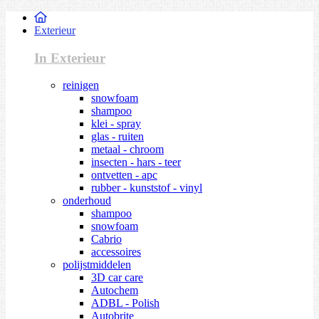
Exterieur
In Exterieur
reinigen
snowfoam
shampoo
klei - spray
glas - ruiten
metaal - chroom
insecten - hars - teer
ontvetten - apc
rubber - kunststof - vinyl
onderhoud
shampoo
snowfoam
Cabrio
accessoires
polijstmiddelen
3D car care
Autochem
ADBL - Polish
Autobrite