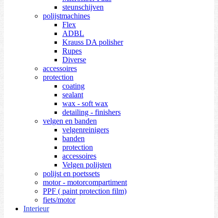
steunschijven
polijstmachines
Flex
ADBL
Krauss DA polisher
Rupes
Diverse
accessoires
protection
coating
sealant
wax - soft wax
detailing - finishers
velgen en banden
velgenreinigers
banden
protection
accessoires
Velgen polijsten
polijst en poetssets
motor - motorcompartiment
PPF ( paint protection film)
fiets/motor
Interieur