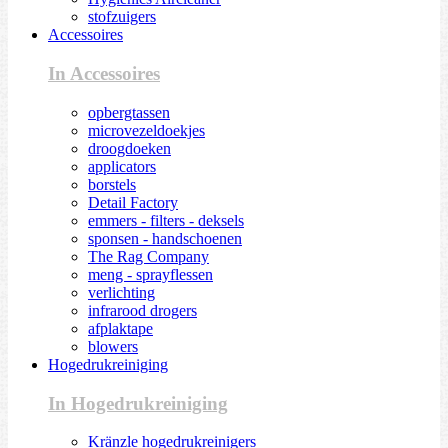
stofzuigers
Accessoires
In Accessoires
opbergtassen
microvezeldoekjes
droogdoeken
applicators
borstels
Detail Factory
emmers - filters - deksels
sponsen - handschoenen
The Rag Company
meng - sprayflessen
verlichting
infrarood drogers
afplaktape
blowers
Hogedrukreiniging
In Hogedrukreiniging
Kränzle hogedrukreinigers