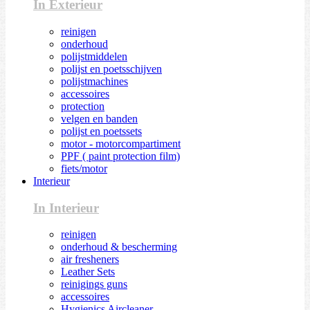
In Exterieur
reinigen
onderhoud
polijstmiddelen
polijst en poetsschijven
polijstmachines
accessoires
protection
velgen en banden
polijst en poetssets
motor - motorcompartiment
PPF ( paint protection film)
fiets/motor
Interieur
In Interieur
reinigen
onderhoud & bescherming
air fresheners
Leather Sets
reinigings guns
accessoires
Hygienics Aircleaner