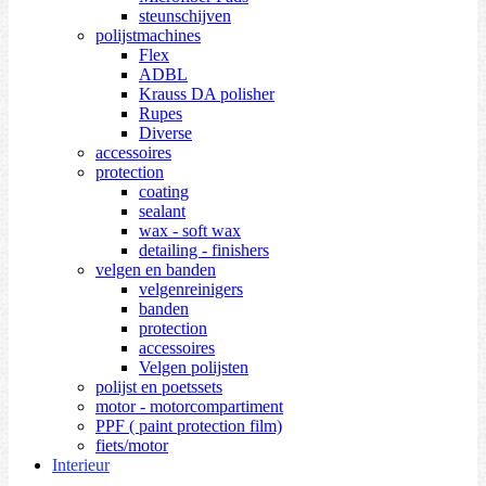
steunschijven
polijstmachines
Flex
ADBL
Krauss DA polisher
Rupes
Diverse
accessoires
protection
coating
sealant
wax - soft wax
detailing - finishers
velgen en banden
velgenreinigers
banden
protection
accessoires
Velgen polijsten
polijst en poetssets
motor - motorcompartiment
PPF ( paint protection film)
fiets/motor
Interieur