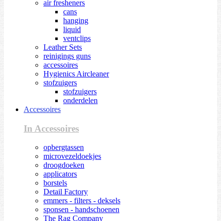
air fresheners
cans
hanging
liquid
ventclips
Leather Sets
reinigings guns
accessoires
Hygienics Aircleaner
stofzuigers
stofzuigers
onderdelen
Accessoires
In Accessoires
opbergtassen
microvezeldoekjes
droogdoeken
applicators
borstels
Detail Factory
emmers - filters - deksels
sponsen - handschoenen
The Rag Company