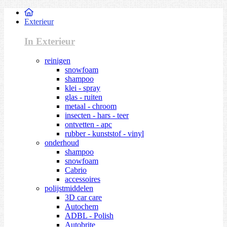
Exterieur
In Exterieur
reinigen
snowfoam
shampoo
klei - spray
glas - ruiten
metaal - chroom
insecten - hars - teer
ontvetten - apc
rubber - kunststof - vinyl
onderhoud
shampoo
snowfoam
Cabrio
accessoires
polijstmiddelen
3D car care
Autochem
ADBL - Polish
Autobrite