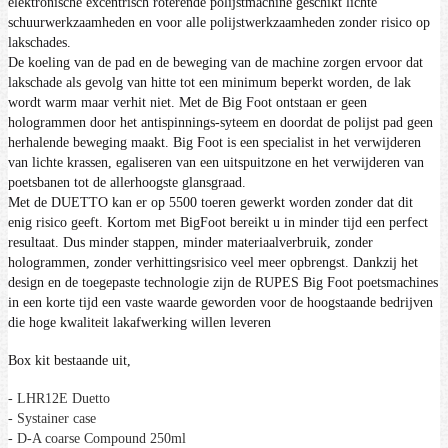
elektronische excentrisch roterende polijstmachine geschikt lichte
schuurwerkzaamheden en voor alle polijstwerkzaamheden zonder risico op
lakschades.
De koeling van de pad en de beweging van de machine zorgen ervoor dat
lakschade als gevolg van hitte tot een minimum beperkt worden, de lak
wordt warm maar verhit niet. Met de Big Foot ontstaan er geen
hologrammen door het antispinnings-syteem en doordat de polijst pad geen
herhalende beweging maakt. Big Foot is een specialist in het verwijderen
van lichte krassen, egaliseren van een uitspuitzone en het verwijderen van
poetsbanen tot de allerhoogste glansgraad.
Met de DUETTO kan er op 5500 toeren gewerkt worden zonder dat dit
enig risico geeft. Kortom met BigFoot bereikt u in minder tijd een perfect
resultaat. Dus minder stappen, minder materiaalverbruik, zonder
hologrammen, zonder verhittingsrisico veel meer opbrengst. Dankzij het
design en de toegepaste technologie zijn de RUPES Big Foot poetsmachines
in een korte tijd een vaste waarde geworden voor de hoogstaande bedrijven
die hoge kwaliteit lakafwerking willen leveren
Box kit bestaande uit,
- LHR12E Duetto
- Systainer case
- D-A coarse Compound 250ml