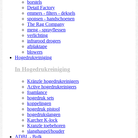
borstels
Detail Factory
emmers - filters - deksels
sponsen - handschoenen
The Rag Company
meng - sprayflessen
verlichting
infrarood drogers
afplaktape
blowers
Hogedrukreiniging
In Hogedrukreiniging
Kränzle hogedrukreinigers
Active hogedrukreinigers
foamlance
hogedruk sets
koppelingen
hogedruk pistool
hogedrukslangen
Karcher K-lock
Kranzle toebehoren
slanghaspel/houder
ADBL - Bulk