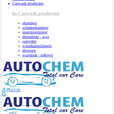
Carwash producten
In Carwash producten
shampoo
schuimshampoo
insectenreiniger
drooghulp - wax
ontvetter
wasplaatsreinigers
diversen
wasstraat - rollover
€0,00
Zoeken