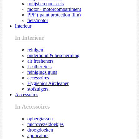
polijst en poetssets
motor - motorcompartiment
PPF ( paint protection film)
fiets/motor
Interieur
In Interieur
reinigen
onderhoud & bescherming
air fresheners
Leather Sets
reinigings guns
accessoires
Hygienics Aircleaner
stofzuigers
Accessoires
In Accessoires
opbergtassen
microvezeldoekjes
droogdoeken
applicators