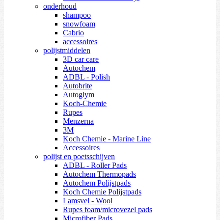
onderhoud
shampoo
snowfoam
Cabrio
accessoires
polijstmiddelen
3D car care
Autochem
ADBL - Polish
Autobrite
Autoglym
Koch-Chemie
Rupes
Menzerna
3M
Koch Chemie - Marine Line
Accessoires
polijst en poetsschijven
ADBL - Roller Pads
Autochem Thermopads
Autochem Polijstpads
Koch Chemie Polijstpads
Lamsvel - Wool
Rupes foam/microvezel pads
Microfiber Pads