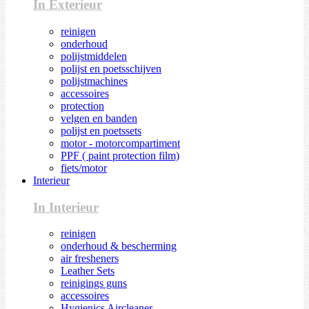
In Exterieur
reinigen
onderhoud
polijstmiddelen
polijst en poetsschijven
polijstmachines
accessoires
protection
velgen en banden
polijst en poetssets
motor - motorcompartiment
PPF ( paint protection film)
fiets/motor
Interieur
In Interieur
reinigen
onderhoud & bescherming
air fresheners
Leather Sets
reinigings guns
accessoires
Hygienics Aircleaner