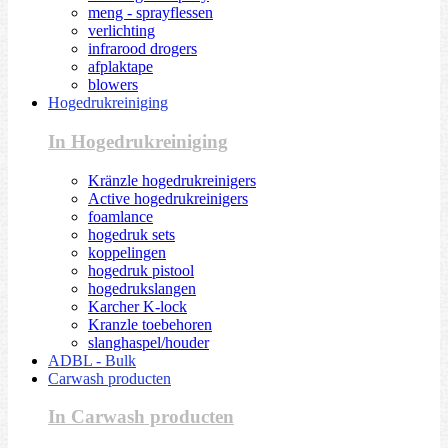
meng - sprayflessen
verlichting
infrarood drogers
afplaktape
blowers
Hogedrukreiniging
In Hogedrukreiniging
Kränzle hogedrukreinigers
Active hogedrukreinigers
foamlance
hogedruk sets
koppelingen
hogedruk pistool
hogedrukslangen
Karcher K-lock
Kranzle toebehoren
slanghaspel/houder
ADBL - Bulk
Carwash producten
In Carwash producten