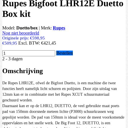
Rupes Bigfoot LHR12E Duetto
Box kit
Model:
Duetto/box
|
Merk:
Rupes
Nog niet beoordeeld
Originele prijs:
€598,95
Excl. BTW:
€421,45
€509,95
Bestellen
2 - 3 dagen
Omschrijving
De Rupes LHR12E, ofwel de Bigfoot Duetto, is een machine die twee
functies heeft namelijk licht schuren en polijsten. Door zijn uitslag van
12mm kan er in combinatie met het Rupes XCUT schuurmateriaal
geschuurd worden.
Daarnaast kan er op de LHR12, DUETTO, de veel gebruikte maat poets
pad van 150mm doorsnede meteen lichte (P3000) schuurkrassen weg
gepolijst worden. De pad van 150mm is ideaal voor de meest voorkomende
oppervlaktes en het snelle werk. De Big Foot 12, DUETTO, is een