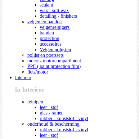
sealant
wax - soft wax
detailing - finishers
velgen en banden
velgenreinigers
banden
protection
accessoires
Velgen polijsten
polijst en poetssets
motor - motorcompartiment
PPF ( paint protection film)
fiets/motor
Interieur
In Interieur
reinigen
leer - stof
glas - ramen
rubber - kunststof - vinyl
onderhoud & bescherming
rubber - kunststof - vinyl
leer - stof