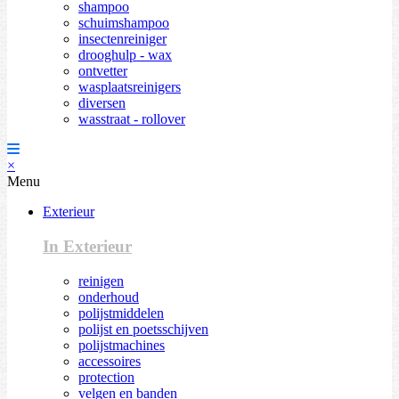
shampoo
schuimshampoo
insectenreiniger
drooghulp - wax
ontvetter
wasplaatsreinigers
diversen
wasstraat - rollover
×
Menu
Exterieur
In Exterieur
reinigen
onderhoud
polijstmiddelen
polijst en poetsschijven
polijstmachines
accessoires
protection
velgen en banden