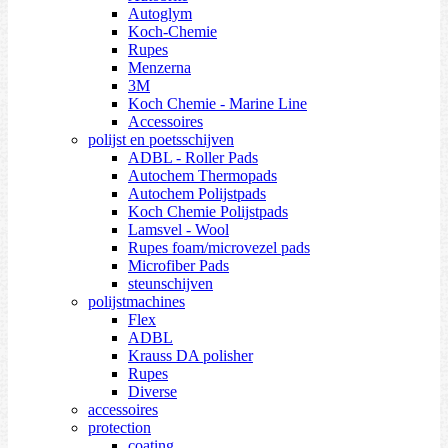
Autoglym
Koch-Chemie
Rupes
Menzerna
3M
Koch Chemie - Marine Line
Accessoires
polijst en poetsschijven
ADBL - Roller Pads
Autochem Thermopads
Autochem Polijstpads
Koch Chemie Polijstpads
Lamsvel - Wool
Rupes foam/microvezel pads
Microfiber Pads
steunschijven
polijstmachines
Flex
ADBL
Krauss DA polisher
Rupes
Diverse
accessoires
protection
coating