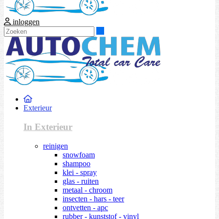
inloggen
Zoeken
Exterieur
In Exterieur
reinigen
snowfoam
shampoo
klei - spray
glas - ruiten
metaal - chroom
insecten - hars - teer
ontvetten - apc
rubber - kunststof - vinyl