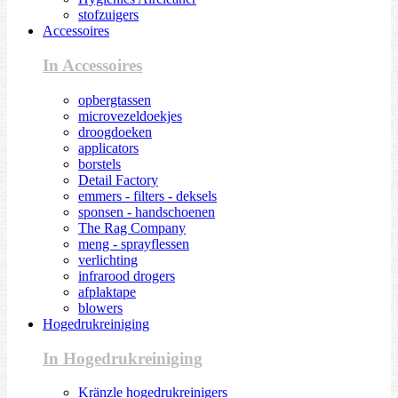
stofzuigers
Accessoires
In Accessoires
opbergtassen
microvezeldoekjes
droogdoeken
applicators
borstels
Detail Factory
emmers - filters - deksels
sponsen - handschoenen
The Rag Company
meng - sprayflessen
verlichting
infrarood drogers
afplaktape
blowers
Hogedrukreiniging
In Hogedrukreiniging
Kränzle hogedrukreinigers