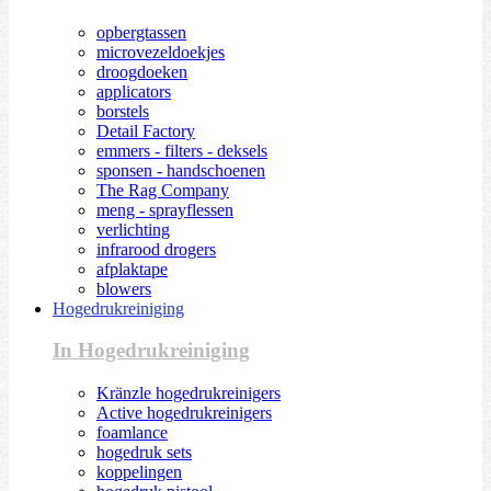
opbergtassen
microvezeldoekjes
droogdoeken
applicators
borstels
Detail Factory
emmers - filters - deksels
sponsen - handschoenen
The Rag Company
meng - sprayflessen
verlichting
infrarood drogers
afplaktape
blowers
Hogedrukreiniging
In Hogedrukreiniging
Kränzle hogedrukreinigers
Active hogedrukreinigers
foamlance
hogedruk sets
koppelingen