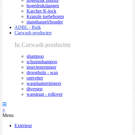
hogedruk pistool
hogedrukslangen
Karcher K-lock
Kranzle toebehoren
slanghaspel/houder
ADBL - Bulk
Carwash producten
In Carwash producten
shampoo
schuimshampoo
insectenreiniger
drooghulp - wax
ontvetter
wasplaatsreinigers
diversen
wasstraat - rollover
×
Menu
Exterieur