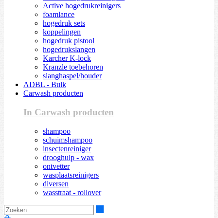
Active hogedrukreinigers
foamlance
hogedruk sets
koppelingen
hogedruk pistool
hogedrukslangen
Karcher K-lock
Kranzle toebehoren
slanghaspel/houder
ADBL - Bulk
Carwash producten
In Carwash producten
shampoo
schuimshampoo
insectenreiniger
drooghulp - wax
ontvetter
wasplaatsreinigers
diversen
wasstraat - rollover
Zoeken