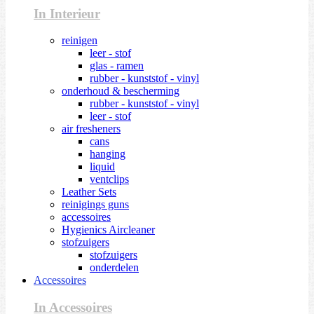
In Interieur
reinigen
leer - stof
glas - ramen
rubber - kunststof - vinyl
onderhoud & bescherming
rubber - kunststof - vinyl
leer - stof
air fresheners
cans
hanging
liquid
ventclips
Leather Sets
reinigings guns
accessoires
Hygienics Aircleaner
stofzuigers
stofzuigers
onderdelen
Accessoires
In Accessoires