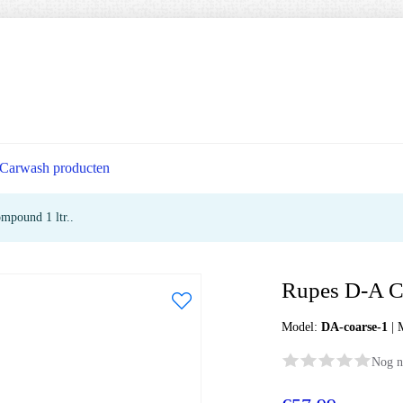
Carwash producten
mpound 1 ltr..
Rupes D-A Co
Model:
DA-coarse-1
|
Nog n