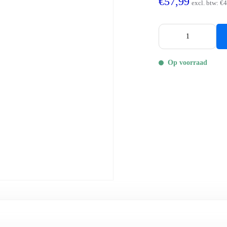
€57,99
excl. btw:
€4
Op voorraad