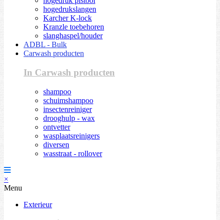
hogedruk pistool
hogedrukslangen
Karcher K-lock
Kranzle toebehoren
slanghaspel/houder
ADBL - Bulk
Carwash producten
In Carwash producten
shampoo
schuimshampoo
insectenreiniger
drooghulp - wax
ontvetter
wasplaatsreinigers
diversen
wasstraat - rollover
×
Menu
Exterieur