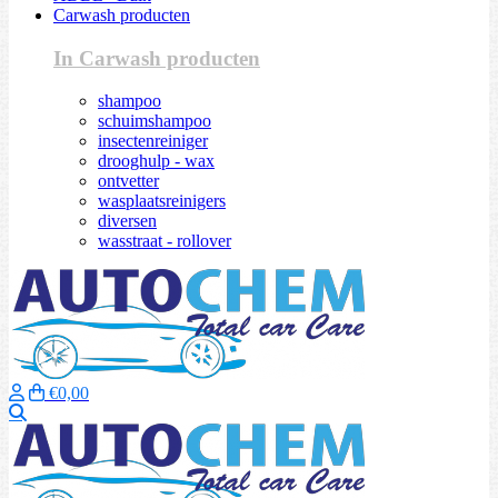
Carwash producten
In Carwash producten
shampoo
schuimshampoo
insectenreiniger
drooghulp - wax
ontvetter
wasplaatsreinigers
diversen
wasstraat - rollover
€0,00
Zoeken