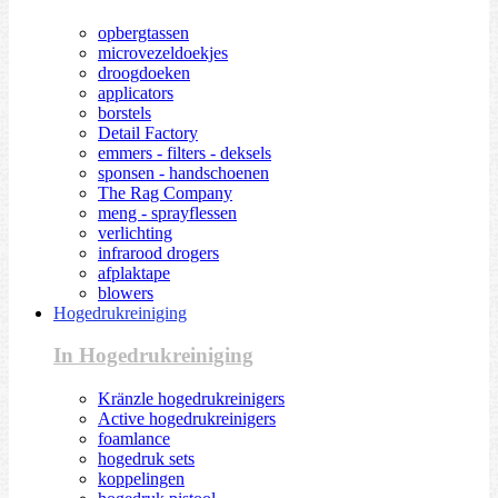
opbergtassen
microvezeldoekjes
droogdoeken
applicators
borstels
Detail Factory
emmers - filters - deksels
sponsen - handschoenen
The Rag Company
meng - sprayflessen
verlichting
infrarood drogers
afplaktape
blowers
Hogedrukreiniging
In Hogedrukreiniging
Kränzle hogedrukreinigers
Active hogedrukreinigers
foamlance
hogedruk sets
koppelingen