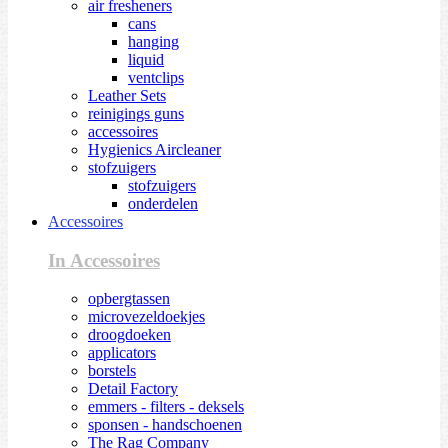
air fresheners
cans
hanging
liquid
ventclips
Leather Sets
reinigings guns
accessoires
Hygienics Aircleaner
stofzuigers
stofzuigers
onderdelen
Accessoires
In Accessoires
opbergtassen
microvezeldoekjes
droogdoeken
applicators
borstels
Detail Factory
emmers - filters - deksels
sponsen - handschoenen
The Rag Company