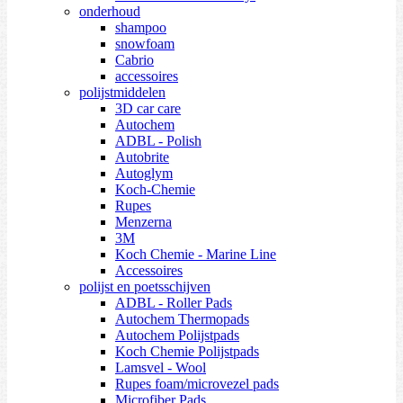
onderhoud
shampoo
snowfoam
Cabrio
accessoires
polijstmiddelen
3D car care
Autochem
ADBL - Polish
Autobrite
Autoglym
Koch-Chemie
Rupes
Menzerna
3M
Koch Chemie - Marine Line
Accessoires
polijst en poetsschijven
ADBL - Roller Pads
Autochem Thermopads
Autochem Polijstpads
Koch Chemie Polijstpads
Lamsvel - Wool
Rupes foam/microvezel pads
Microfiber Pads