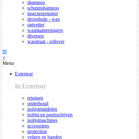
shampoo
schuimshampoo
insectenreiniger
drooghulp - wax
ontvetter
wasplaatsreinigers
diversen
wasstraat - rollover
×
Menu
Exterieur
In Exterieur
reinigen
onderhoud
polijstmiddelen
polijst en poetsschijven
polijstmachines
accessoires
protection
velgen en banden