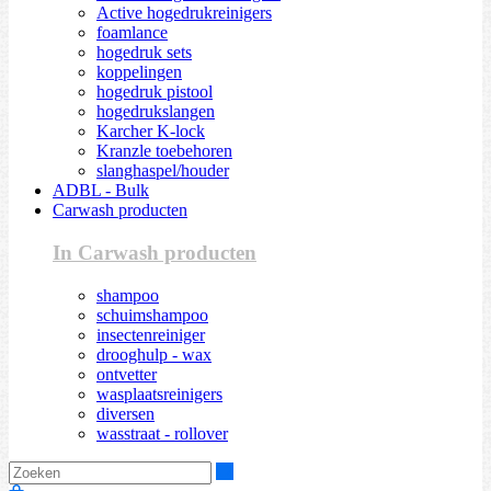
Active hogedrukreinigers
foamlance
hogedruk sets
koppelingen
hogedruk pistool
hogedrukslangen
Karcher K-lock
Kranzle toebehoren
slanghaspel/houder
ADBL - Bulk
Carwash producten
In Carwash producten
shampoo
schuimshampoo
insectenreiniger
drooghulp - wax
ontvetter
wasplaatsreinigers
diversen
wasstraat - rollover
Zoeken