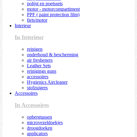
polijst en poetssets
motor - motorcompartiment
PPF ( paint protection film)
fiets/motor
Interieur
In Interieur
reinigen
onderhoud & bescherming
air fresheners
Leather Sets
reinigings guns
accessoires
Hygienics Aircleaner
stofzuigers
Accessoires
In Accessoires
opbergtassen
microvezeldoekjes
droogdoeken
applicators