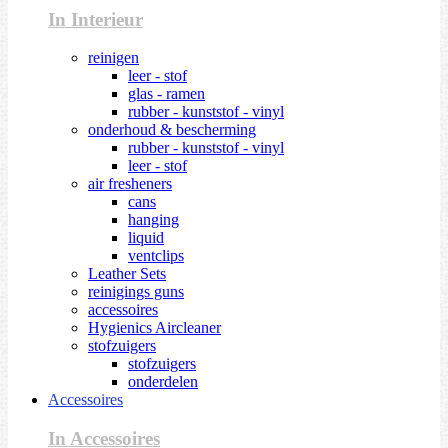
In Interieur
reinigen
leer - stof
glas - ramen
rubber - kunststof - vinyl
onderhoud & bescherming
rubber - kunststof - vinyl
leer - stof
air fresheners
cans
hanging
liquid
ventclips
Leather Sets
reinigings guns
accessoires
Hygienics Aircleaner
stofzuigers
stofzuigers
onderdelen
Accessoires
In Accessoires