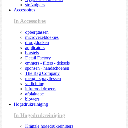
stofzuigers
Accessoires
In Accessoires
opbergtassen
microvezeldoekjes
droogdoeken
applicators
borstels
Detail Factory
emmers - filters - deksels
sponsen - handschoenen
The Rag Company
meng - sprayflessen
verlichting
infrarood drogers
afplaktape
blowers
Hogedrukreiniging
In Hogedrukreiniging
Kränzle hogedrukreinigers