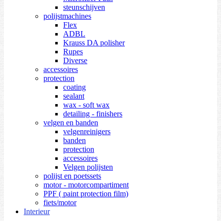
steunschijven
polijstmachines
Flex
ADBL
Krauss DA polisher
Rupes
Diverse
accessoires
protection
coating
sealant
wax - soft wax
detailing - finishers
velgen en banden
velgenreinigers
banden
protection
accessoires
Velgen polijsten
polijst en poetssets
motor - motorcompartiment
PPF ( paint protection film)
fiets/motor
Interieur