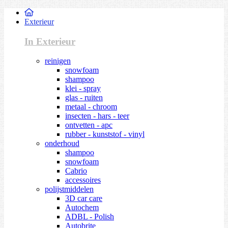
Exterieur
In Exterieur
reinigen
snowfoam
shampoo
klei - spray
glas - ruiten
metaal - chroom
insecten - hars - teer
ontvetten - apc
rubber - kunststof - vinyl
onderhoud
shampoo
snowfoam
Cabrio
accessoires
polijstmiddelen
3D car care
Autochem
ADBL - Polish
Autobrite