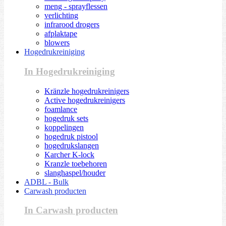
meng - sprayflessen
verlichting
infrarood drogers
afplaktape
blowers
Hogedrukreiniging
In Hogedrukreiniging
Kränzle hogedrukreinigers
Active hogedrukreinigers
foamlance
hogedruk sets
koppelingen
hogedruk pistool
hogedrukslangen
Karcher K-lock
Kranzle toebehoren
slanghaspel/houder
ADBL - Bulk
Carwash producten
In Carwash producten