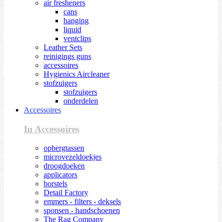
air fresheners
cans
hanging
liquid
ventclips
Leather Sets
reinigings guns
accessoires
Hygienics Aircleaner
stofzuigers
stofzuigers
onderdelen
Accessoires
In Accessoires
opbergtassen
microvezeldoekjes
droogdoeken
applicators
borstels
Detail Factory
emmers - filters - deksels
sponsen - handschoenen
The Rag Company