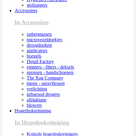
stofzuigers
Accessoires
In Accessoires
opbergtassen
microvezeldoekjes
droogdoeken
applicators
borstels
Detail Factory
emmers - filters - deksels
sponsen - handschoenen
The Rag Company
meng - sprayflessen
verlichting
infrarood drogers
afplaktape
blowers
Hogedrukreiniging
In Hogedrukreiniging
Kränzle hogedrukreinigers