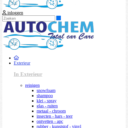
inloggen
Zoeken
Exterieur
In Exterieur
reinigen
snowfoam
shampoo
klei - spray
glas - ruiten
metaal - chroom
insecten - hars - teer
ontvetten - apc
rubber - kunststof - vinyl