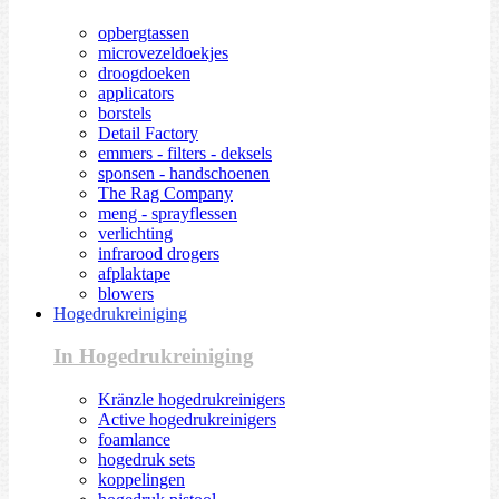
opbergtassen
microvezeldoekjes
droogdoeken
applicators
borstels
Detail Factory
emmers - filters - deksels
sponsen - handschoenen
The Rag Company
meng - sprayflessen
verlichting
infrarood drogers
afplaktape
blowers
Hogedrukreiniging
In Hogedrukreiniging
Kränzle hogedrukreinigers
Active hogedrukreinigers
foamlance
hogedruk sets
koppelingen