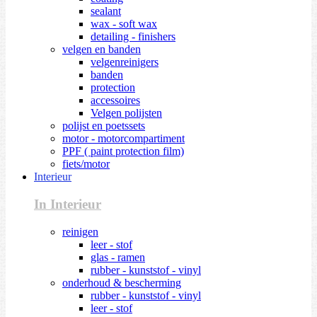
sealant
wax - soft wax
detailing - finishers
velgen en banden
velgenreinigers
banden
protection
accessoires
Velgen polijsten
polijst en poetssets
motor - motorcompartiment
PPF ( paint protection film)
fiets/motor
Interieur
In Interieur
reinigen
leer - stof
glas - ramen
rubber - kunststof - vinyl
onderhoud & bescherming
rubber - kunststof - vinyl
leer - stof