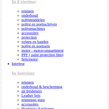
In Exterieur
reinigen
onderhoud
polijstmiddelen
polijst en poetsschijven
polijstmachines
accessoires
protection
velgen en banden
polijst en poetssets
motor - motorcompartiment
PPF ( paint protection film)
fiets/motor
Interieur
In Interieur
reinigen
onderhoud & bescherming
air fresheners
Leather Sets
reinigings guns
accessoires
Hygienics Aircleaner