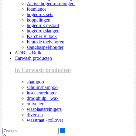
Active hogedrukreinigers
foamlance
hogedruk sets
koppelingen
hogedruk pistool
hogedrukslangen
Karcher K-lock
Kranzle toebehoren
slanghaspel/houder
ADBL - Bulk
Carwash producten
In Carwash producten
shampoo
schuimshampoo
insectenreiniger
drooghulp - wax
ontvetter
wasplaatsreinigers
diversen
wasstraat - rollover
Zoeken