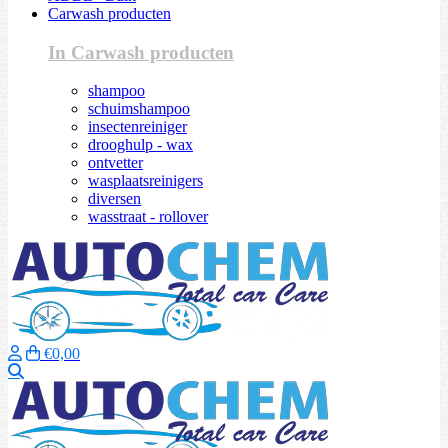
Carwash producten
In Carwash producten
shampoo
schuimshampoo
insectenreiniger
drooghulp - wax
ontvetter
wasplaatsreinigers
diversen
wasstraat - rollover
€0,00
Zoeken