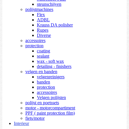
steunschijven
polijstmachines
Flex
ADBL
Krauss DA polisher
Rupes
Diverse
accessoires
protection
coating
sealant
wax - soft wax
detailing - finishers
velgen en banden
velgenreinigers
banden
protection
accessoires
Velgen polijsten
polijst en poetssets
motor - motorcompartiment
PPF ( paint protection film)
fiets/motor
Interieur