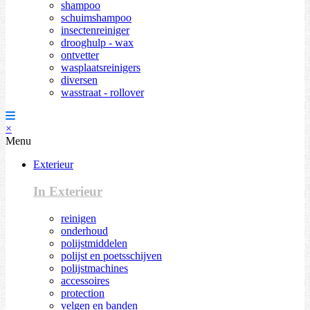
shampoo
schuimshampoo
insectenreiniger
drooghulp - wax
ontvetter
wasplaatsreinigers
diversen
wasstraat - rollover
×
Menu
Exterieur
In Exterieur
reinigen
onderhoud
polijstmiddelen
polijst en poetsschijven
polijstmachines
accessoires
protection
velgen en banden