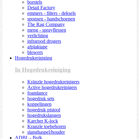
borstels
Detail Factory
emmers - filters - deksels
sponsen - handschoenen
The Rag Company
meng - sprayflessen
verlichting
infrarood drogers
afplaktape
blowers
Hogedrukreiniging
In Hogedrukreiniging
Kränzle hogedrukreinigers
Active hogedrukreinigers
foamlance
hogedruk sets
koppelingen
hogedruk pistool
hogedrukslangen
Karcher K-lock
Kranzle toebehoren
slanghaspel/houder
ADBL - Bulk