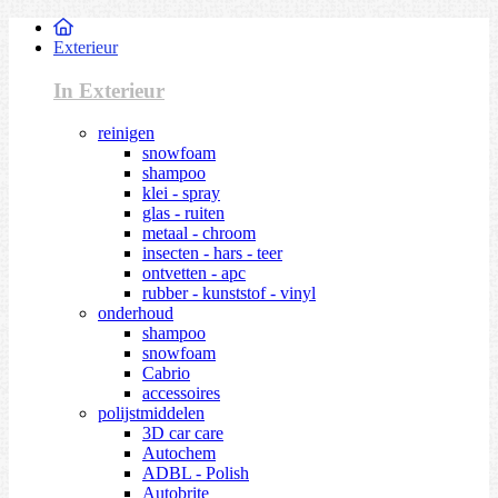
Exterieur
In Exterieur
reinigen
snowfoam
shampoo
klei - spray
glas - ruiten
metaal - chroom
insecten - hars - teer
ontvetten - apc
rubber - kunststof - vinyl
onderhoud
shampoo
snowfoam
Cabrio
accessoires
polijstmiddelen
3D car care
Autochem
ADBL - Polish
Autobrite