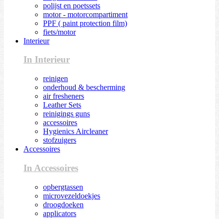
polijst en poetssets
motor - motorcompartiment
PPF ( paint protection film)
fiets/motor
Interieur
In Interieur
reinigen
onderhoud & bescherming
air fresheners
Leather Sets
reinigings guns
accessoires
Hygienics Aircleaner
stofzuigers
Accessoires
In Accessoires
opbergtassen
microvezeldoekjes
droogdoeken
applicators