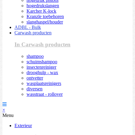
hogedruk pistool
hogedrukslangen
Karcher K-lock
Kranzle toebehoren
slanghaspel/houder
ADBL - Bulk
Carwash producten
In Carwash producten
shampoo
schuimshampoo
insectenreiniger
drooghulp - wax
ontvetter
wasplaatsreinigers
diversen
wasstraat - rollover
×
Menu
Exterieur