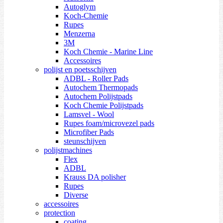
Autoglym
Koch-Chemie
Rupes
Menzerna
3M
Koch Chemie - Marine Line
Accessoires
polijst en poetsschijven
ADBL - Roller Pads
Autochem Thermopads
Autochem Polijstpads
Koch Chemie Polijstpads
Lamsvel - Wool
Rupes foam/microvezel pads
Microfiber Pads
steunschijven
polijstmachines
Flex
ADBL
Krauss DA polisher
Rupes
Diverse
accessoires
protection
coating