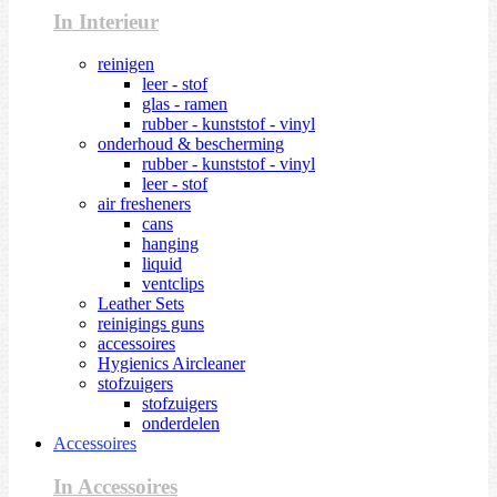
In Interieur
reinigen
leer - stof
glas - ramen
rubber - kunststof - vinyl
onderhoud & bescherming
rubber - kunststof - vinyl
leer - stof
air fresheners
cans
hanging
liquid
ventclips
Leather Sets
reinigings guns
accessoires
Hygienics Aircleaner
stofzuigers
stofzuigers
onderdelen
Accessoires
In Accessoires