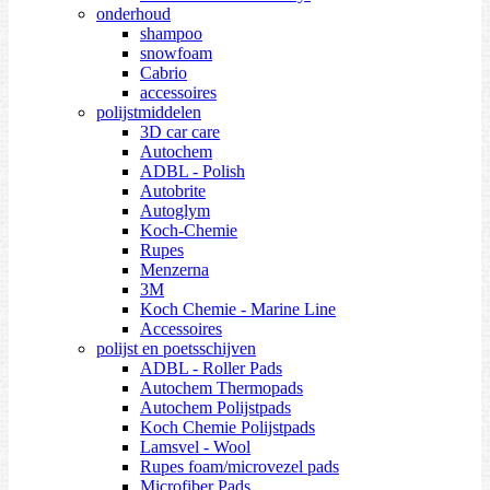
onderhoud
shampoo
snowfoam
Cabrio
accessoires
polijstmiddelen
3D car care
Autochem
ADBL - Polish
Autobrite
Autoglym
Koch-Chemie
Rupes
Menzerna
3M
Koch Chemie - Marine Line
Accessoires
polijst en poetsschijven
ADBL - Roller Pads
Autochem Thermopads
Autochem Polijstpads
Koch Chemie Polijstpads
Lamsvel - Wool
Rupes foam/microvezel pads
Microfiber Pads