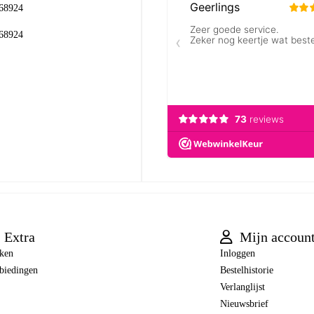
68924
68924
Extra
Mijn accoun
ken
Inloggen
biedingen
Bestelhistorie
Verlanglijst
Nieuwsbrief