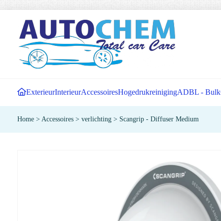
Exterieur
Interieur
Accessoires
Hogedrukreiniging
ADBL - Bulk
Home
>
Accessoires
>
verlichting
>
Scangrip - Diffuser Medium