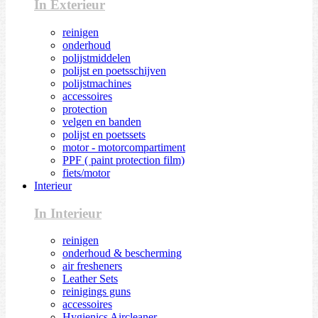
In Exterieur
reinigen
onderhoud
polijstmiddelen
polijst en poetsschijven
polijstmachines
accessoires
protection
velgen en banden
polijst en poetssets
motor - motorcompartiment
PPF ( paint protection film)
fiets/motor
Interieur
In Interieur
reinigen
onderhoud & bescherming
air fresheners
Leather Sets
reinigings guns
accessoires
Hygienics Aircleaner