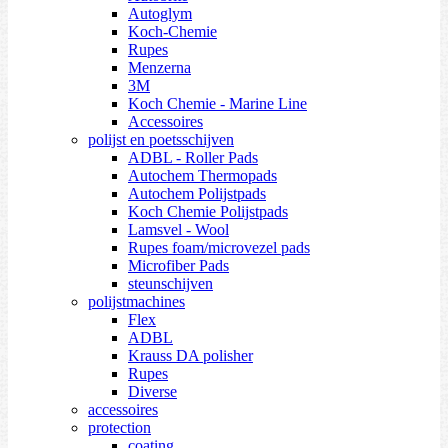
Autoglym
Koch-Chemie
Rupes
Menzerna
3M
Koch Chemie - Marine Line
Accessoires
polijst en poetsschijven
ADBL - Roller Pads
Autochem Thermopads
Autochem Polijstpads
Koch Chemie Polijstpads
Lamsvel - Wool
Rupes foam/microvezel pads
Microfiber Pads
steunschijven
polijstmachines
Flex
ADBL
Krauss DA polisher
Rupes
Diverse
accessoires
protection
coating