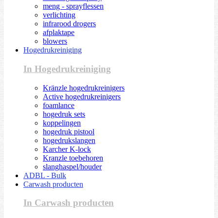
meng - sprayflessen
verlichting
infrarood drogers
afplaktape
blowers
Hogedrukreiniging
In Hogedrukreiniging
Kränzle hogedrukreinigers
Active hogedrukreinigers
foamlance
hogedruk sets
koppelingen
hogedruk pistool
hogedrukslangen
Karcher K-lock
Kranzle toebehoren
slanghaspel/houder
ADBL - Bulk
Carwash producten
In Carwash producten