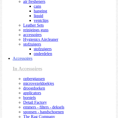
air fresheners
cans
hanging
liquid
ventclips
Leather Sets
reinigings guns
accessoires
Hygienics Aircleaner
stofzuigers
stofzuigers
onderdelen
Accessoires
In Accessoires
opbergtassen
microvezeldoekjes
droogdoeken
applicators
borstels
Detail Factory
emmers - filters - deksels
sponsen - handschoenen
The Rag Company