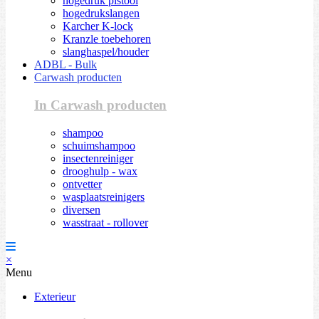
hogedruk pistool
hogedrukslangen
Karcher K-lock
Kranzle toebehoren
slanghaspel/houder
ADBL - Bulk
Carwash producten
In Carwash producten
shampoo
schuimshampoo
insectenreiniger
drooghulp - wax
ontvetter
wasplaatsreinigers
diversen
wasstraat - rollover
×
Menu
Exterieur