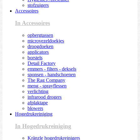
stofzuigers
Accessoires
In Accessoires
opbergtassen
microvezeldoekjes
droogdoeken
applicators
borstels
Detail Factory
emmers - filters - deksels
sponsen - handschoenen
The Rag Company
meng - sprayflessen
verlichting
infrarood drogers
afplaktape
blowers
Hogedrukreiniging
In Hogedrukreiniging
Kränzle hogedrukreinigers