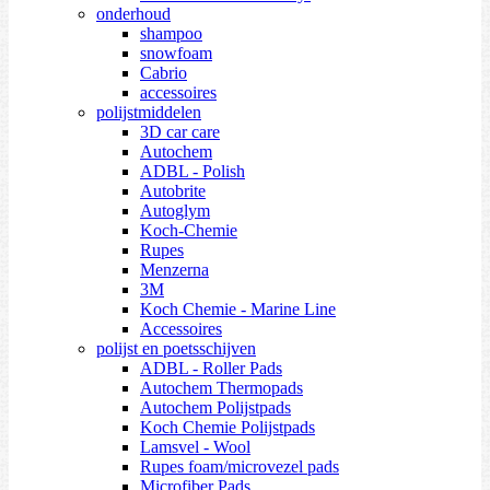
onderhoud
shampoo
snowfoam
Cabrio
accessoires
polijstmiddelen
3D car care
Autochem
ADBL - Polish
Autobrite
Autoglym
Koch-Chemie
Rupes
Menzerna
3M
Koch Chemie - Marine Line
Accessoires
polijst en poetsschijven
ADBL - Roller Pads
Autochem Thermopads
Autochem Polijstpads
Koch Chemie Polijstpads
Lamsvel - Wool
Rupes foam/microvezel pads
Microfiber Pads