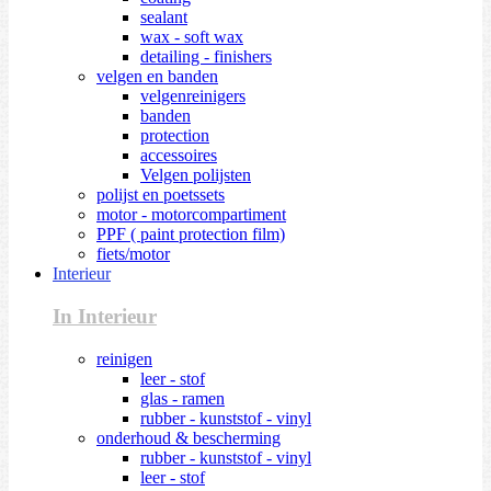
sealant
wax - soft wax
detailing - finishers
velgen en banden
velgenreinigers
banden
protection
accessoires
Velgen polijsten
polijst en poetssets
motor - motorcompartiment
PPF ( paint protection film)
fiets/motor
Interieur
In Interieur
reinigen
leer - stof
glas - ramen
rubber - kunststof - vinyl
onderhoud & bescherming
rubber - kunststof - vinyl
leer - stof