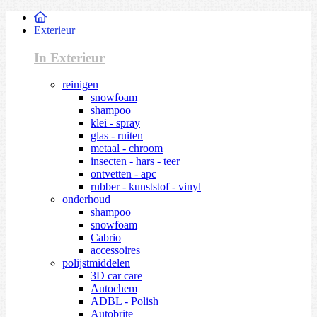
Exterieur
In Exterieur
reinigen
snowfoam
shampoo
klei - spray
glas - ruiten
metaal - chroom
insecten - hars - teer
ontvetten - apc
rubber - kunststof - vinyl
onderhoud
shampoo
snowfoam
Cabrio
accessoires
polijstmiddelen
3D car care
Autochem
ADBL - Polish
Autobrite