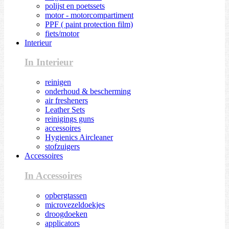
polijst en poetssets
motor - motorcompartiment
PPF ( paint protection film)
fiets/motor
Interieur
In Interieur
reinigen
onderhoud & bescherming
air fresheners
Leather Sets
reinigings guns
accessoires
Hygienics Aircleaner
stofzuigers
Accessoires
In Accessoires
opbergtassen
microvezeldoekjes
droogdoeken
applicators