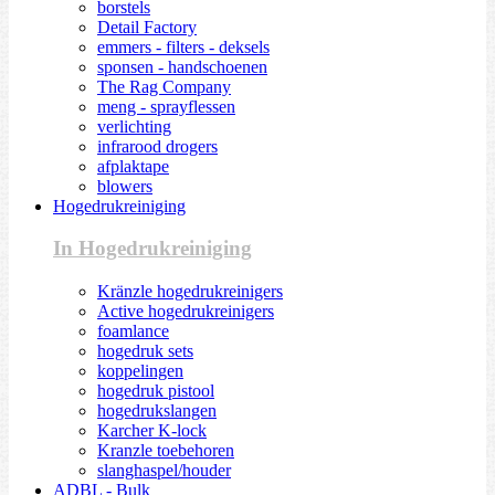
borstels
Detail Factory
emmers - filters - deksels
sponsen - handschoenen
The Rag Company
meng - sprayflessen
verlichting
infrarood drogers
afplaktape
blowers
Hogedrukreiniging
In Hogedrukreiniging
Kränzle hogedrukreinigers
Active hogedrukreinigers
foamlance
hogedruk sets
koppelingen
hogedruk pistool
hogedrukslangen
Karcher K-lock
Kranzle toebehoren
slanghaspel/houder
ADBL - Bulk