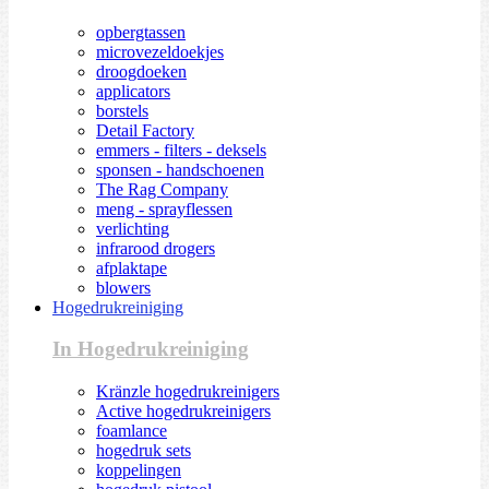
opbergtassen
microvezeldoekjes
droogdoeken
applicators
borstels
Detail Factory
emmers - filters - deksels
sponsen - handschoenen
The Rag Company
meng - sprayflessen
verlichting
infrarood drogers
afplaktape
blowers
Hogedrukreiniging
In Hogedrukreiniging
Kränzle hogedrukreinigers
Active hogedrukreinigers
foamlance
hogedruk sets
koppelingen