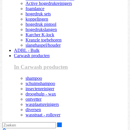
Active hogedrukreinigers
foamlance
hogedruk sets
koppelingen
hogedruk pistool
hogedrukslangen
Karcher K-lock
Kranzle toebehoren
slanghaspel/houder
ADBL - Bulk
Carwash producten
In Carwash producten
shampoo
schuimshampoo
insectenreiniger
drooghulp - wax
ontvetter
wasplaatsreinigers
diversen
wasstraat - rollover
Zoeken