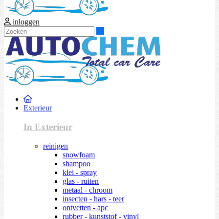
inloggen
Zoeken
Exterieur
In Exterieur
reinigen
snowfoam
shampoo
klei - spray
glas - ruiten
metaal - chroom
insecten - hars - teer
ontvetten - apc
rubber - kunststof - vinyl