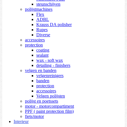
steunschijven
polijstmachines
Flex
ADBL
Krauss DA polisher
Rupes
Diverse
accessoires
protection
coating
sealant
wax - soft wax
detailing - finishers
velgen en banden
velgenreinigers
banden
protection
accessoires
Velgen polijsten
polijst en poetssets
motor - motorcompartiment
PPF ( paint protection film)
fiets/motor
Interieur