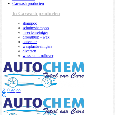
Carwash producten
In Carwash producten
shampoo
schuimshampoo
insectenreiniger
drooghulp - wax
ontvetter
wasplaatsreinigers
diversen
wasstraat - rollover
€0,00
Zoeken