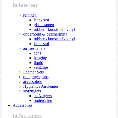
In Interieur
reinigen
leer - stof
glas - ramen
rubber - kunststof - vinyl
onderhoud & bescherming
rubber - kunststof - vinyl
leer - stof
air fresheners
cans
hanging
liquid
ventclips
Leather Sets
reinigings guns
accessoires
Hygienics Aircleaner
stofzuigers
stofzuigers
onderdelen
Accessoires
In Accessoires