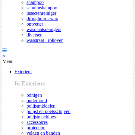
shampoo
schuimshampoo
insectenreiniger
drooghulp - wax
ontvetter
wasplaatsreinigers
diversen
wasstraat - rollover
×
Menu
Exterieur
In Exterieur
reinigen
onderhoud
polijstmiddelen
polijst en poetsschijven
polijstmachines
accessoires
protection
velgen en banden