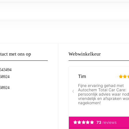
act met ons op
Webwinkelkeur
-543494
68924
68924