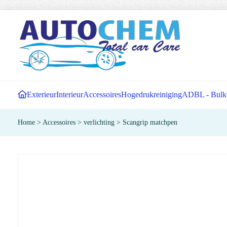
Exterieur
Interieur
Accessoires
Hogedrukreiniging
ADBL - Bulk
Home
>
Accessoires
>
verlichting
>
Scangrip matchpen