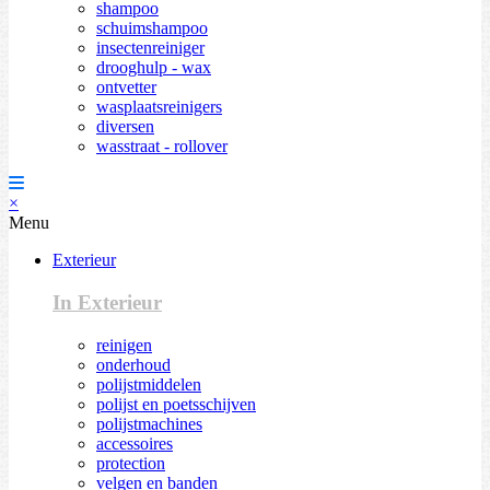
shampoo
schuimshampoo
insectenreiniger
drooghulp - wax
ontvetter
wasplaatsreinigers
diversen
wasstraat - rollover
×
Menu
Exterieur
In Exterieur
reinigen
onderhoud
polijstmiddelen
polijst en poetsschijven
polijstmachines
accessoires
protection
velgen en banden