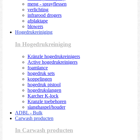
meng - sprayflessen
verlichting
infrarood drogers
afplaktape
blowers
Hogedrukreiniging
In Hogedrukreiniging
Kränzle hogedrukreinigers
Active hogedrukreinigers
foamlance
hogedruk sets
koppelingen
hogedruk pistool
hogedrukslangen
Karcher K-lock
Kranzle toebehoren
slanghaspel/houder
ADBL - Bulk
Carwash producten
In Carwash producten