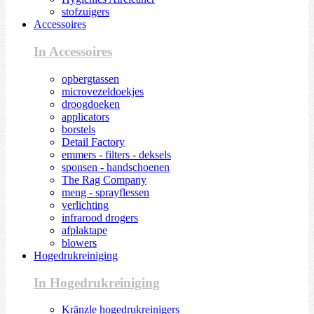
stofzuigers
Accessoires
In Accessoires
opbergtassen
microvezeldoekjes
droogdoeken
applicators
borstels
Detail Factory
emmers - filters - deksels
sponsen - handschoenen
The Rag Company
meng - sprayflessen
verlichting
infrarood drogers
afplaktape
blowers
Hogedrukreiniging
In Hogedrukreiniging
Kränzle hogedrukreinigers