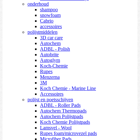
onderhoud
shampoo
snowfoam
Cabrio
accessoires
polijstmiddelen
3D car care
Autochem
ADBL - Polish
Autobrite
Autoglym
Koch-Chemie
Rupes
Menzerna
3M
Koch Chemie - Marine Line
Accessoires
polijst en poetsschijven
ADBL - Roller Pads
Autochem Thermopads
Autochem Polijstpads
Koch Chemie Polijstpads
Lamsvel - Wool
Rupes foam/microvezel pads
Microfiber Pads