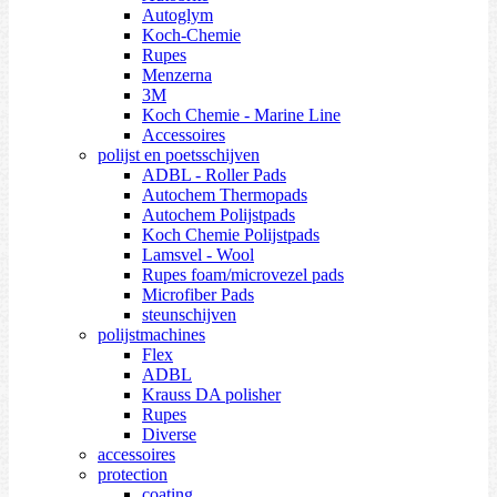
Autoglym
Koch-Chemie
Rupes
Menzerna
3M
Koch Chemie - Marine Line
Accessoires
polijst en poetsschijven
ADBL - Roller Pads
Autochem Thermopads
Autochem Polijstpads
Koch Chemie Polijstpads
Lamsvel - Wool
Rupes foam/microvezel pads
Microfiber Pads
steunschijven
polijstmachines
Flex
ADBL
Krauss DA polisher
Rupes
Diverse
accessoires
protection
coating