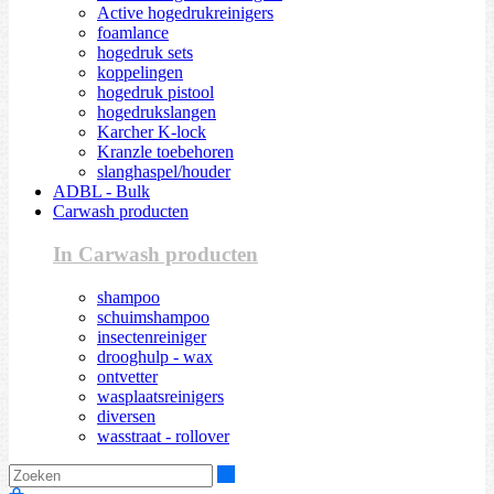
Active hogedrukreinigers
foamlance
hogedruk sets
koppelingen
hogedruk pistool
hogedrukslangen
Karcher K-lock
Kranzle toebehoren
slanghaspel/houder
ADBL - Bulk
Carwash producten
In Carwash producten
shampoo
schuimshampoo
insectenreiniger
drooghulp - wax
ontvetter
wasplaatsreinigers
diversen
wasstraat - rollover
Zoeken