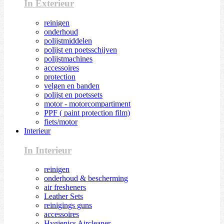
In Exterieur
reinigen
onderhoud
polijstmiddelen
polijst en poetsschijven
polijstmachines
accessoires
protection
velgen en banden
polijst en poetssets
motor - motorcompartiment
PPF ( paint protection film)
fiets/motor
Interieur
In Interieur
reinigen
onderhoud & bescherming
air fresheners
Leather Sets
reinigings guns
accessoires
Hygienics Aircleaner