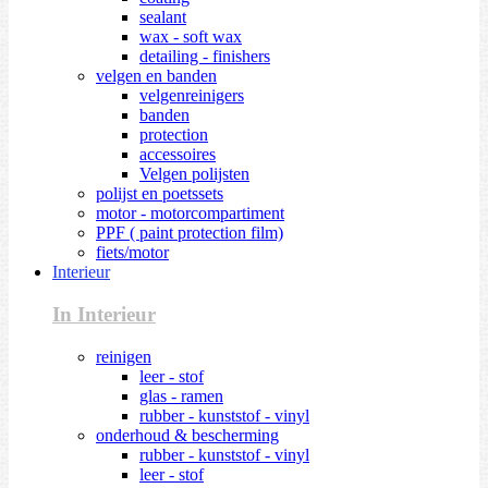
sealant
wax - soft wax
detailing - finishers
velgen en banden
velgenreinigers
banden
protection
accessoires
Velgen polijsten
polijst en poetssets
motor - motorcompartiment
PPF ( paint protection film)
fiets/motor
Interieur
In Interieur
reinigen
leer - stof
glas - ramen
rubber - kunststof - vinyl
onderhoud & bescherming
rubber - kunststof - vinyl
leer - stof