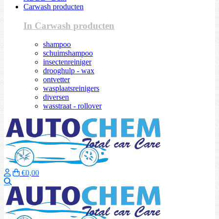
Carwash producten
In Carwash producten
shampoo
schuimshampoo
insectenreiniger
drooghulp - wax
ontvetter
wasplaatsreinigers
diversen
wasstraat - rollover
€0,00
Zoeken