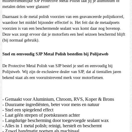
milieuvriendelijke SJP Protective Metal Polish laat jij je aluminium of
metalen delen weer glanzen!
Daarnaast is de metal polish voorzien van een geavanceerde polijstkorrel,
waardoor het middel bijzonder effectief is. Het feit dat de metaalpoets
voorzien is van een beschermende sealant wax komt daar nog bovenop.
Deze wax zorgt ervoor dat je motorfiets een heel seizoen beschermd blijft
(bij normaal gebruik).
Snel en eenvoudig SJP Metal Polish bestellen bij Polijstweb
De Protective Metal Polish van SJP bestel je snel en eenvoudig bij
Polijstweb. Wij zijn de exclusieve dealer van SJP, dat al tientallen jaren
bekend staat als een vooruitstrevend merk voor motorfietsen.
- Gemaakt voor Aluminium, Chroom, RVS, Koper & Brons
- Duurzame ingrediënten, beter voor mens en natuur
- Snel een spiegelend effect
- Laat géén strepen of poetskrassen achter
- Langdurige bescherming door toegevoegde sealant wax
- Alles in 1 metal polish; reinigt, herstelt en beschermt
- Zowel handmatig poetsen als machinaal