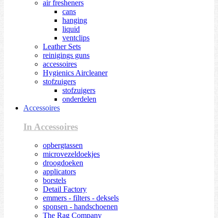
air fresheners
cans
hanging
liquid
ventclips
Leather Sets
reinigings guns
accessoires
Hygienics Aircleaner
stofzuigers
stofzuigers
onderdelen
Accessoires
In Accessoires
opbergtassen
microvezeldoekjes
droogdoeken
applicators
borstels
Detail Factory
emmers - filters - deksels
sponsen - handschoenen
The Rag Company