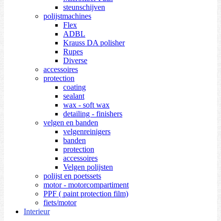
steunschijven
polijstmachines
Flex
ADBL
Krauss DA polisher
Rupes
Diverse
accessoires
protection
coating
sealant
wax - soft wax
detailing - finishers
velgen en banden
velgenreinigers
banden
protection
accessoires
Velgen polijsten
polijst en poetssets
motor - motorcompartiment
PPF ( paint protection film)
fiets/motor
Interieur