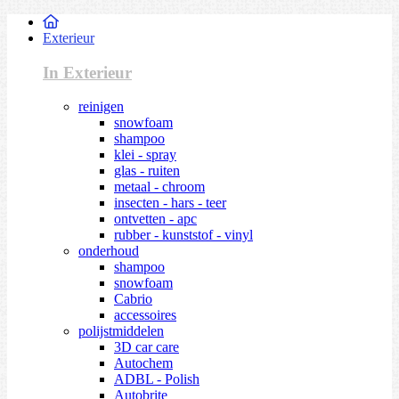
Exterieur
In Exterieur
reinigen
snowfoam
shampoo
klei - spray
glas - ruiten
metaal - chroom
insecten - hars - teer
ontvetten - apc
rubber - kunststof - vinyl
onderhoud
shampoo
snowfoam
Cabrio
accessoires
polijstmiddelen
3D car care
Autochem
ADBL - Polish
Autobrite