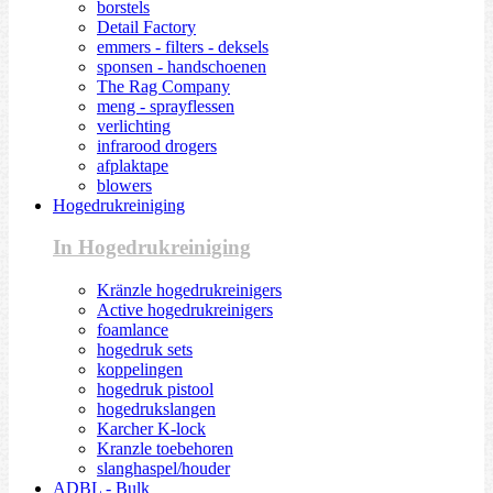
borstels
Detail Factory
emmers - filters - deksels
sponsen - handschoenen
The Rag Company
meng - sprayflessen
verlichting
infrarood drogers
afplaktape
blowers
Hogedrukreiniging
In Hogedrukreiniging
Kränzle hogedrukreinigers
Active hogedrukreinigers
foamlance
hogedruk sets
koppelingen
hogedruk pistool
hogedrukslangen
Karcher K-lock
Kranzle toebehoren
slanghaspel/houder
ADBL - Bulk