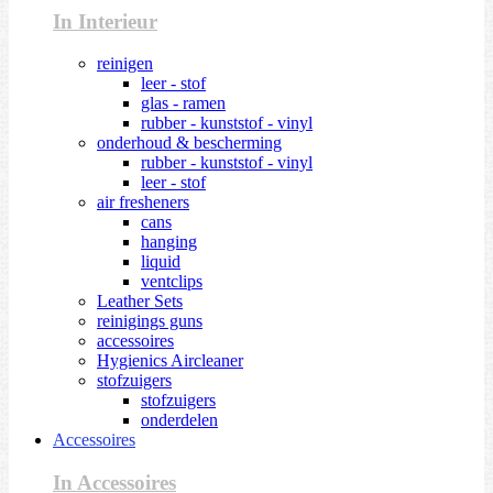
In Interieur
reinigen
leer - stof
glas - ramen
rubber - kunststof - vinyl
onderhoud & bescherming
rubber - kunststof - vinyl
leer - stof
air fresheners
cans
hanging
liquid
ventclips
Leather Sets
reinigings guns
accessoires
Hygienics Aircleaner
stofzuigers
stofzuigers
onderdelen
Accessoires
In Accessoires