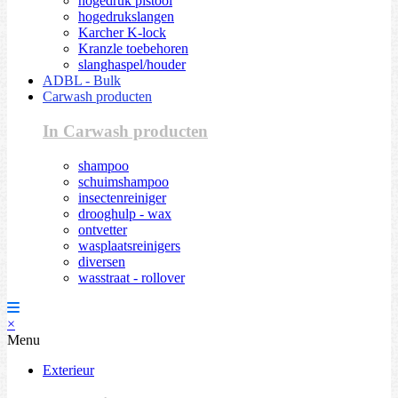
hogedruk pistool
hogedrukslangen
Karcher K-lock
Kranzle toebehoren
slanghaspel/houder
ADBL - Bulk
Carwash producten
In Carwash producten
shampoo
schuimshampoo
insectenreiniger
drooghulp - wax
ontvetter
wasplaatsreinigers
diversen
wasstraat - rollover
×
Menu
Exterieur