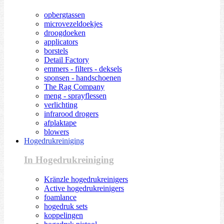
opbergtassen
microvezeldoekjes
droogdoeken
applicators
borstels
Detail Factory
emmers - filters - deksels
sponsen - handschoenen
The Rag Company
meng - sprayflessen
verlichting
infrarood drogers
afplaktape
blowers
Hogedrukreiniging
In Hogedrukreiniging
Kränzle hogedrukreinigers
Active hogedrukreinigers
foamlance
hogedruk sets
koppelingen