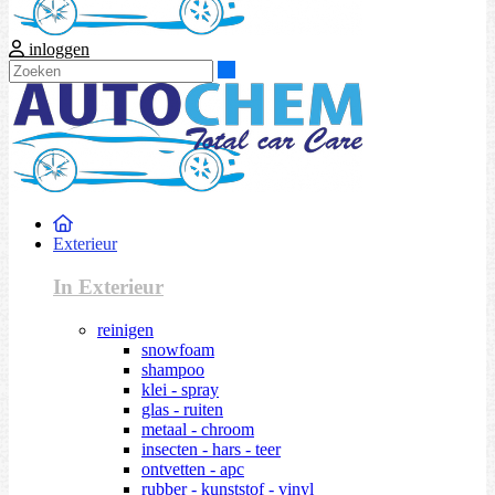
inloggen
Zoeken
Exterieur
In Exterieur
reinigen
snowfoam
shampoo
klei - spray
glas - ruiten
metaal - chroom
insecten - hars - teer
ontvetten - apc
rubber - kunststof - vinyl