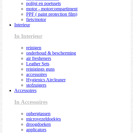
polijst en poetssets
motor - motorcompartiment
PPF ( paint protection film)
fiets/motor
Interieur
In Interieur
reinigen
onderhoud & bescherming
air fresheners
Leather Sets
reinigings guns
accessoires
Hygienics Aircleaner
stofzuigers
Accessoires
In Accessoires
opbergtassen
microvezeldoekjes
droogdoeken
applicators