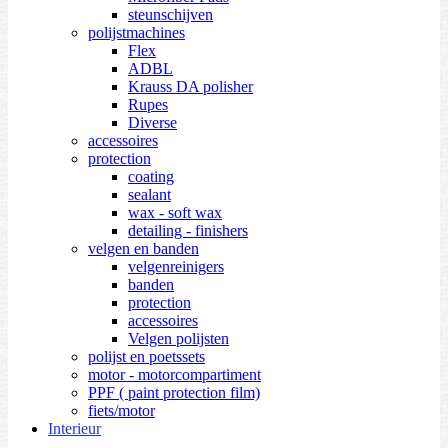
steunschijven
polijstmachines
Flex
ADBL
Krauss DA polisher
Rupes
Diverse
accessoires
protection
coating
sealant
wax - soft wax
detailing - finishers
velgen en banden
velgenreinigers
banden
protection
accessoires
Velgen polijsten
polijst en poetssets
motor - motorcompartiment
PPF ( paint protection film)
fiets/motor
Interieur