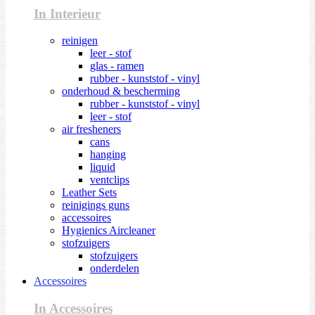
In Interieur
reinigen
leer - stof
glas - ramen
rubber - kunststof - vinyl
onderhoud & bescherming
rubber - kunststof - vinyl
leer - stof
air fresheners
cans
hanging
liquid
ventclips
Leather Sets
reinigings guns
accessoires
Hygienics Aircleaner
stofzuigers
stofzuigers
onderdelen
Accessoires
In Accessoires