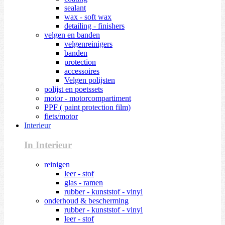
sealant
wax - soft wax
detailing - finishers
velgen en banden
velgenreinigers
banden
protection
accessoires
Velgen polijsten
polijst en poetssets
motor - motorcompartiment
PPF ( paint protection film)
fiets/motor
Interieur
In Interieur
reinigen
leer - stof
glas - ramen
rubber - kunststof - vinyl
onderhoud & bescherming
rubber - kunststof - vinyl
leer - stof