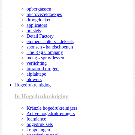
opbergtassen
microvezeldoekjes
droogdoeken
applicators
borstels
Detail Factory
emmers - filters - deksels
sponsen - handschoenen
The Rag Company
meng - sprayflessen
verlichting
infrarood drogers
afplaktape
blowers
Hogedrukreiniging
In Hogedrukreiniging
Kränzle hogedrukreinigers
Active hogedrukreinigers
foamlance
hogedruk sets
koppelingen