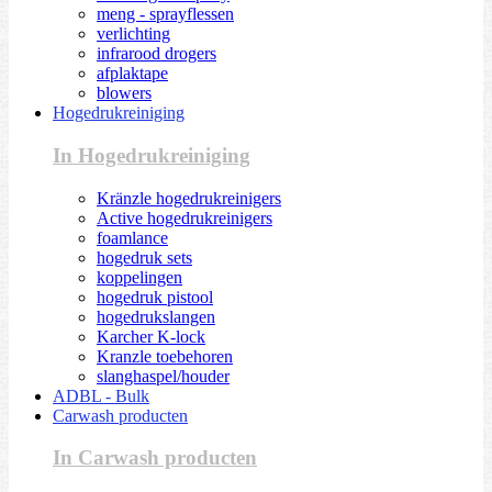
meng - sprayflessen
verlichting
infrarood drogers
afplaktape
blowers
Hogedrukreiniging
In Hogedrukreiniging
Kränzle hogedrukreinigers
Active hogedrukreinigers
foamlance
hogedruk sets
koppelingen
hogedruk pistool
hogedrukslangen
Karcher K-lock
Kranzle toebehoren
slanghaspel/houder
ADBL - Bulk
Carwash producten
In Carwash producten