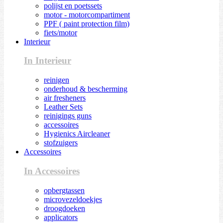
polijst en poetssets
motor - motorcompartiment
PPF ( paint protection film)
fiets/motor
Interieur
In Interieur
reinigen
onderhoud & bescherming
air fresheners
Leather Sets
reinigings guns
accessoires
Hygienics Aircleaner
stofzuigers
Accessoires
In Accessoires
opbergtassen
microvezeldoekjes
droogdoeken
applicators