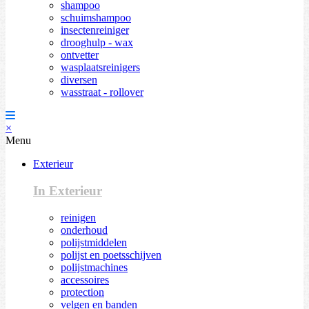
shampoo
schuimshampoo
insectenreiniger
drooghulp - wax
ontvetter
wasplaatsreinigers
diversen
wasstraat - rollover
×
Menu
Exterieur
In Exterieur
reinigen
onderhoud
polijstmiddelen
polijst en poetsschijven
polijstmachines
accessoires
protection
velgen en banden