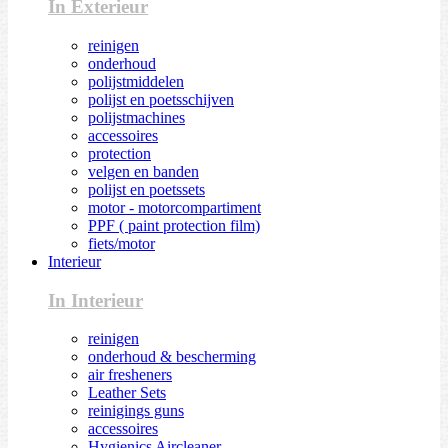
In Exterieur
reinigen
onderhoud
polijstmiddelen
polijst en poetsschijven
polijstmachines
accessoires
protection
velgen en banden
polijst en poetssets
motor - motorcompartiment
PPF ( paint protection film)
fiets/motor
Interieur
In Interieur
reinigen
onderhoud & bescherming
air fresheners
Leather Sets
reinigings guns
accessoires
Hygienics Aircleaner