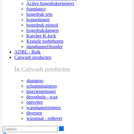
Active hogedrukreinigers
foamlance
hogedruk sets
koppelingen
hogedruk pistool
hogedrukslangen
Karcher K-lock
Kranzle toebehoren
slanghaspel/houder
ADBL - Bulk
Carwash producten
In Carwash producten
shampoo
schuimshampoo
insectenreiniger
drooghulp - wax
ontvetter
wasplaatsreinigers
diversen
wasstraat - rollover
Zoeken