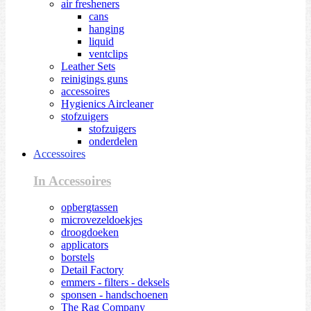
air fresheners
cans
hanging
liquid
ventclips
Leather Sets
reinigings guns
accessoires
Hygienics Aircleaner
stofzuigers
stofzuigers
onderdelen
Accessoires
In Accessoires
opbergtassen
microvezeldoekjes
droogdoeken
applicators
borstels
Detail Factory
emmers - filters - deksels
sponsen - handschoenen
The Rag Company