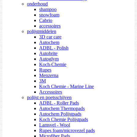
onderhoud
shampoo
snowfoam
Cabrio
accessoires
polijstmiddelen
3D car care
Autochem
ADBL - Polish
Autobrite
Autoglym
Koch-Chemie
Rupes
Menzerna
3M
Koch Chemie - Marine Line
Accessoires
polijst en poetsschijven
ADBL - Roller Pads
Autochem Thermopads
Autochem Polijstpads
Koch Chemie Polijstpads
Lamsvel - Wool
Rupes foam/microvezel pads
Microfiber Pads