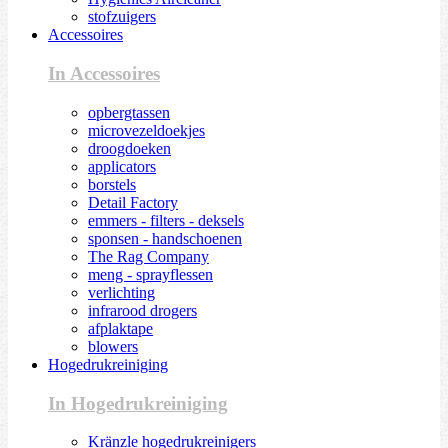
stofzuigers
Accessoires
In Accessoires
opbergtassen
microvezeldoekjes
droogdoeken
applicators
borstels
Detail Factory
emmers - filters - deksels
sponsen - handschoenen
The Rag Company
meng - sprayflessen
verlichting
infrarood drogers
afplaktape
blowers
Hogedrukreiniging
In Hogedrukreiniging
Kränzle hogedrukreinigers