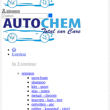
inloggen
Zoeken
Exterieur
In Exterieur
reinigen
snowfoam
shampoo
klei - spray
glas - ruiten
metaal - chroom
insecten - hars - teer
ontvetten - apc
rubber - kunststof - vinyl