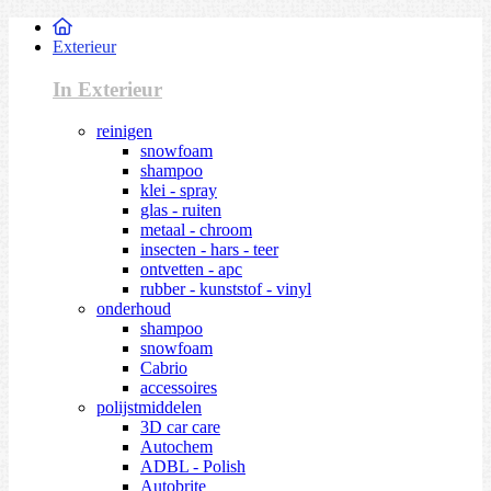
Exterieur
In Exterieur
reinigen
snowfoam
shampoo
klei - spray
glas - ruiten
metaal - chroom
insecten - hars - teer
ontvetten - apc
rubber - kunststof - vinyl
onderhoud
shampoo
snowfoam
Cabrio
accessoires
polijstmiddelen
3D car care
Autochem
ADBL - Polish
Autobrite