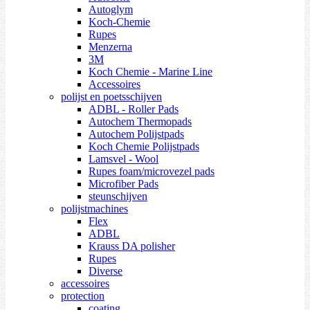
Autoglym
Koch-Chemie
Rupes
Menzerna
3M
Koch Chemie - Marine Line
Accessoires
polijst en poetsschijven
ADBL - Roller Pads
Autochem Thermopads
Autochem Polijstpads
Koch Chemie Polijstpads
Lamsvel - Wool
Rupes foam/microvezel pads
Microfiber Pads
steunschijven
polijstmachines
Flex
ADBL
Krauss DA polisher
Rupes
Diverse
accessoires
protection
coating