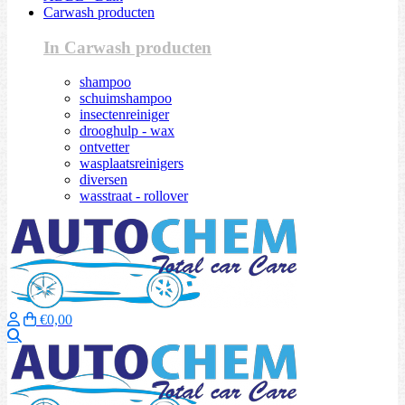
Carwash producten
In Carwash producten
shampoo
schuimshampoo
insectenreiniger
drooghulp - wax
ontvetter
wasplaatsreinigers
diversen
wasstraat - rollover
€0,00
Zoeken