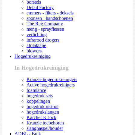
borstels
Detail Factory
emmers - filters - deksels
sponsen - handschoenen
The Rag Company
meng - sprayflessen
verlichting
infrarood drogers
afplaktape
blowers
Hogedrukreiniging
In Hogedrukreiniging
Kränzle hogedrukreinigers
Active hogedrukreinigers
foamlance
hogedruk sets
koppelingen
hogedruk pistool
hogedrukslangen
Karcher K-lock
Kranzle toebehoren
slanghaspel/houder
ADBL - Bulk