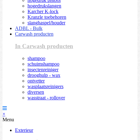
hogedruk pistool
hogedrukslangen
Karcher K-lock
Kranzle toebehoren
slanghaspel/houder
ADBL - Bulk
Carwash producten
In Carwash producten
shampoo
schuimshampoo
insectenreiniger
drooghulp - wax
ontvetter
wasplaatsreinigers
diversen
wasstraat - rollover
×
Menu
Exterieur