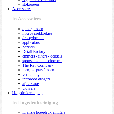
stofzuigers
Accessoires
In Accessoires
opbergtassen
microvezeldoekjes
droogdoeken
applicators
borstels
Detail Factory
emmers - filters - deksels
sponsen - handschoenen
The Rag Company
meng - sprayflessen
verlichting
infrarood drogers
afplaktape
blowers
Hogedrukreiniging
In Hogedrukreiniging
Kränzle hogedrukreinigers