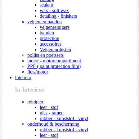
sealant
wax - soft wax
detailing - finishers
velgen en banden
velgenreinigers
banden
protection
accessoires
Velgen polijsten
polijst en poetssets
motor - motorcompartiment
PPF ( paint protection film)
fiets/motor
Interieur
In Interieur
reinigen
leer - stof
glas - ramen
rubber - kunststof - vinyl
onderhoud & bescherming
rubber - kunststof - vinyl
leer - stof