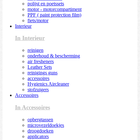
polijst en poetssets
motor - motorcompartiment
PPF ( paint protection film)
fiets/motor
Interieur
In Interieur
reinigen
onderhoud & bescherming
air fresheners
Leather Sets
reinigings guns
accessoires
Hygienics Aircleaner
stofzuigers
Accessoires
In Accessoires
opbergtassen
microvezeldoekjes
droogdoeken
applicators