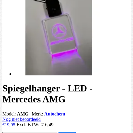
Spiegelhanger - LED -
Mercedes AMG
Model:
AMG
|
Merk:
Autochem
Nog niet beoordeeld
Excl. BTW:
€16,49
€19,95