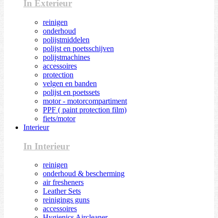
In Exterieur
reinigen
onderhoud
polijstmiddelen
polijst en poetsschijven
polijstmachines
accessoires
protection
velgen en banden
polijst en poetssets
motor - motorcompartiment
PPF ( paint protection film)
fiets/motor
Interieur
In Interieur
reinigen
onderhoud & bescherming
air fresheners
Leather Sets
reinigings guns
accessoires
Hygienics Aircleaner