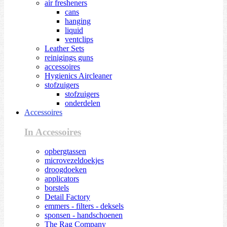
air fresheners
cans
hanging
liquid
ventclips
Leather Sets
reinigings guns
accessoires
Hygienics Aircleaner
stofzuigers
stofzuigers
onderdelen
Accessoires
In Accessoires
opbergtassen
microvezeldoekjes
droogdoeken
applicators
borstels
Detail Factory
emmers - filters - deksels
sponsen - handschoenen
The Rag Company