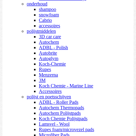
onderhoud
shampoo
snowfoam
Cabrio
accessoires
polijstmiddelen
3D car care
Autochem
ADBL - Polish
Autobrite
Autoglym
Koch-Chemie
Rupes
Menzerna
3M
Koch Chemie - Marine Line
Accessoires
polijst en poetsschijven
ADBL - Roller Pads
Autochem Thermopads
Autochem Polijstpads
Koch Chemie Polijstpads
Lamsvel - Wool
Rupes foam/microvezel pads
Microfiber Pads