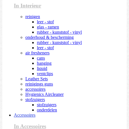
In Interieur
reinigen
leer - stof
glas - ramen
rubber - kunststof - vinyl
onderhoud & bescherming
rubber - kunststof - vinyl
leer - stof
air fresheners
cans
hanging
liquid
ventclips
Leather Sets
reinigings guns
accessoires
Hygienics Aircleaner
stofzuigers
stofzuigers
onderdelen
Accessoires
In Accessoires