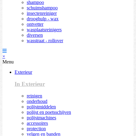
shampoo
schuimshampoo
insectenreiniger
drooghulp - wax
ontvetter
wasplaatsreinigers
diversen
wasstraat - rollover
×
Menu
Exterieur
In Exterieur
reinigen
onderhoud
polijstmiddelen
polijst en poetsschijven
polijstmachines
accessoires
protection
velgen en banden