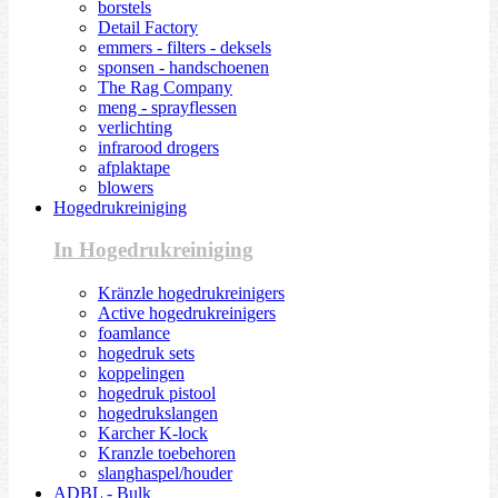
borstels
Detail Factory
emmers - filters - deksels
sponsen - handschoenen
The Rag Company
meng - sprayflessen
verlichting
infrarood drogers
afplaktape
blowers
Hogedrukreiniging
In Hogedrukreiniging
Kränzle hogedrukreinigers
Active hogedrukreinigers
foamlance
hogedruk sets
koppelingen
hogedruk pistool
hogedrukslangen
Karcher K-lock
Kranzle toebehoren
slanghaspel/houder
ADBL - Bulk