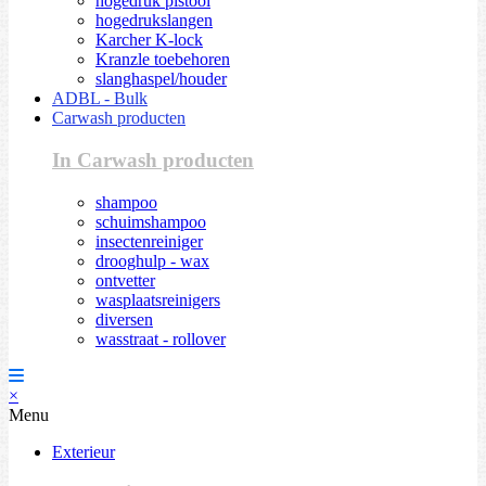
hogedruk pistool
hogedrukslangen
Karcher K-lock
Kranzle toebehoren
slanghaspel/houder
ADBL - Bulk
Carwash producten
In Carwash producten
shampoo
schuimshampoo
insectenreiniger
drooghulp - wax
ontvetter
wasplaatsreinigers
diversen
wasstraat - rollover
×
Menu
Exterieur