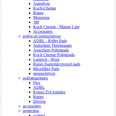
Autoglym
Koch-Chemie
Rupes
Menzerna
3M
Koch Chemie - Marine Line
Accessoires
polijst en poetsschijven
ADBL - Roller Pads
Autochem Thermopads
Autochem Polijstpads
Koch Chemie Polijstpads
Lamsvel - Wool
Rupes foam/microvezel pads
Microfiber Pads
steunschijven
polijstmachines
Flex
ADBL
Krauss DA polisher
Rupes
Diverse
accessoires
protection
coating