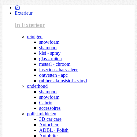
Exterieur
In Exterieur
reinigen
snowfoam
shampoo
klei - spray
glas - ruiten
metaal - chroom
insecten - hars - teer
ontvetten - apc
rubber - kunststof - vinyl
onderhoud
shampoo
snowfoam
Cabrio
accessoires
polijstmiddelen
3D car care
Autochem
ADBL - Polish
Autobrite