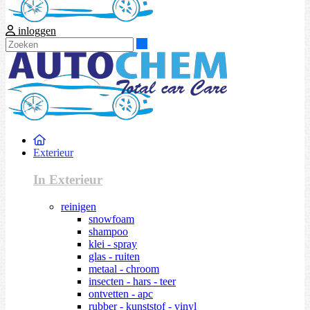
inloggen
Zoeken
Exterieur
In Exterieur
reinigen
snowfoam
shampoo
klei - spray
glas - ruiten
metaal - chroom
insecten - hars - teer
ontvetten - apc
rubber - kunststof - vinyl