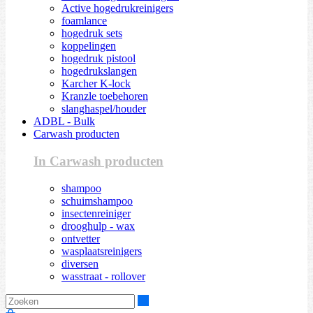
Active hogedrukreinigers
foamlance
hogedruk sets
koppelingen
hogedruk pistool
hogedrukslangen
Karcher K-lock
Kranzle toebehoren
slanghaspel/houder
ADBL - Bulk
Carwash producten
In Carwash producten
shampoo
schuimshampoo
insectenreiniger
drooghulp - wax
ontvetter
wasplaatsreinigers
diversen
wasstraat - rollover
Zoeken