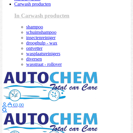
Carwash producten
In Carwash producten
shampoo
schuimshampoo
insectenreiniger
drooghulp - wax
ontvetter
wasplaatsreinigers
diversen
wasstraat - rollover
€0,00
Zoeken