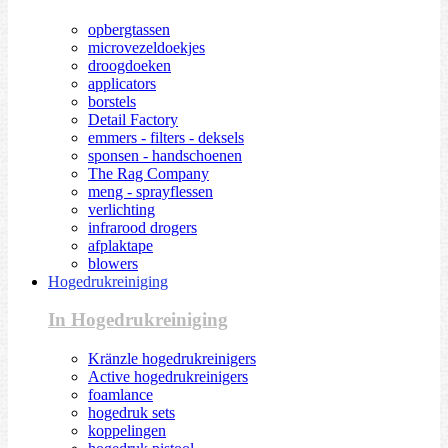
opbergtassen
microvezeldoekjes
droogdoeken
applicators
borstels
Detail Factory
emmers - filters - deksels
sponsen - handschoenen
The Rag Company
meng - sprayflessen
verlichting
infrarood drogers
afplaktape
blowers
Hogedrukreiniging
In Hogedrukreiniging
Kränzle hogedrukreinigers
Active hogedrukreinigers
foamlance
hogedruk sets
koppelingen