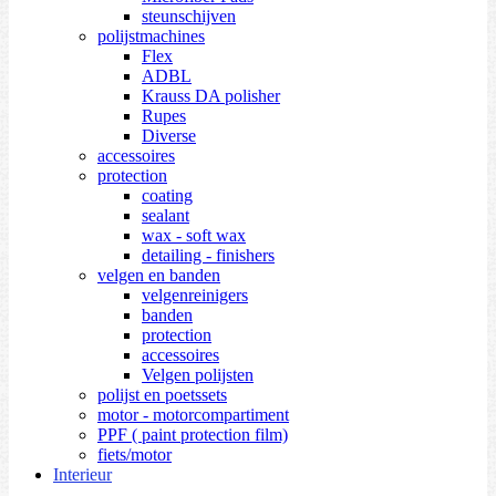
steunschijven
polijstmachines
Flex
ADBL
Krauss DA polisher
Rupes
Diverse
accessoires
protection
coating
sealant
wax - soft wax
detailing - finishers
velgen en banden
velgenreinigers
banden
protection
accessoires
Velgen polijsten
polijst en poetssets
motor - motorcompartiment
PPF ( paint protection film)
fiets/motor
Interieur