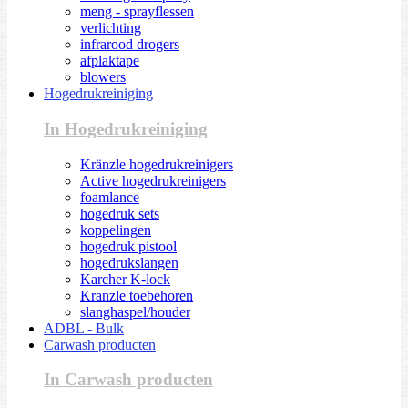
meng - sprayflessen
verlichting
infrarood drogers
afplaktape
blowers
Hogedrukreiniging
In Hogedrukreiniging
Kränzle hogedrukreinigers
Active hogedrukreinigers
foamlance
hogedruk sets
koppelingen
hogedruk pistool
hogedrukslangen
Karcher K-lock
Kranzle toebehoren
slanghaspel/houder
ADBL - Bulk
Carwash producten
In Carwash producten