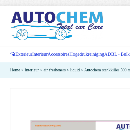
Exterieur
Interieur
Accessoires
Hogedrukreiniging
ADBL - Bulk
Home
>
Interieur
>
air fresheners
>
liquid
>
Autochem stankkiller 500 m