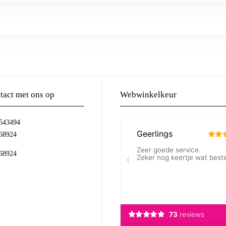
act met ons op
Webwinkelkeur
-543494
68924
68924