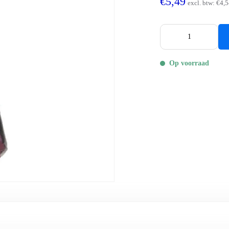
€5,49
excl. btw:
€4,5
Op voorraad