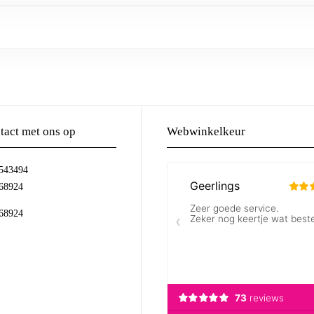
act met ons op
Webwinkelkeur
-543494
68924
68924