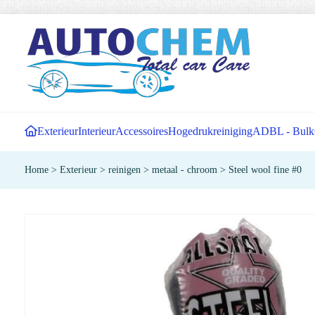
Exterieur
Interieur
Accessoires
Hogedrukreiniging
ADBL - Bulk
Home
>
Exterieur
>
reinigen
>
metaal - chroom
>
Steel wool fine #0