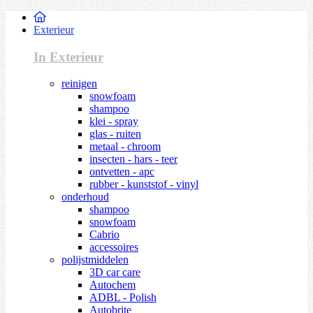
Exterieur
In Exterieur
reinigen
snowfoam
shampoo
klei - spray
glas - ruiten
metaal - chroom
insecten - hars - teer
ontvetten - apc
rubber - kunststof - vinyl
onderhoud
shampoo
snowfoam
Cabrio
accessoires
polijstmiddelen
3D car care
Autochem
ADBL - Polish
Autobrite