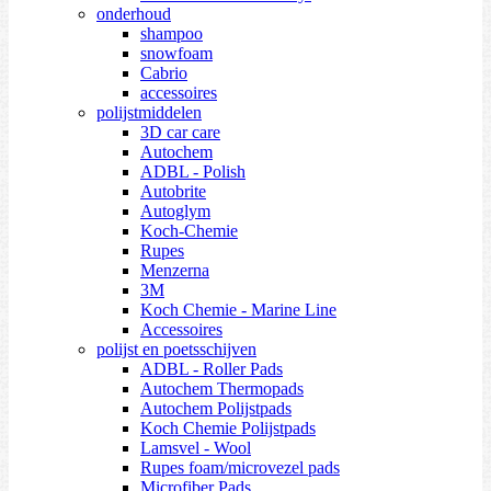
onderhoud
shampoo
snowfoam
Cabrio
accessoires
polijstmiddelen
3D car care
Autochem
ADBL - Polish
Autobrite
Autoglym
Koch-Chemie
Rupes
Menzerna
3M
Koch Chemie - Marine Line
Accessoires
polijst en poetsschijven
ADBL - Roller Pads
Autochem Thermopads
Autochem Polijstpads
Koch Chemie Polijstpads
Lamsvel - Wool
Rupes foam/microvezel pads
Microfiber Pads