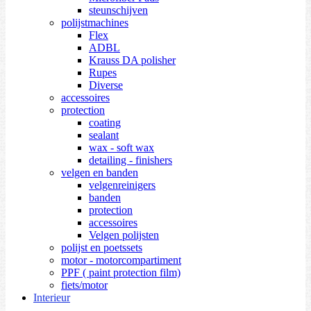
steunschijven
polijstmachines
Flex
ADBL
Krauss DA polisher
Rupes
Diverse
accessoires
protection
coating
sealant
wax - soft wax
detailing - finishers
velgen en banden
velgenreinigers
banden
protection
accessoires
Velgen polijsten
polijst en poetssets
motor - motorcompartiment
PPF ( paint protection film)
fiets/motor
Interieur