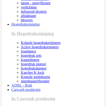
meng - sprayflessen
verlichting
infrarood drogers
afplaktape
blowers
Hogedrukreiniging
In Hogedrukreiniging
Kränzle hogedrukreinigers
Active hogedrukreinigers
foamlance
hogedruk sets
koppelingen
hogedruk pistool
hogedrukslangen
Karcher K-lock
Kranzle toebehoren
slanghaspel/houder
ADBL - Bulk
Carwash producten
In Carwash producten