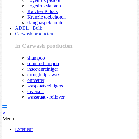
hogedruk pistool
hogedrukslangen
Karcher K-lock
Kranzle toebehoren
slanghaspel/houder
ADBL - Bulk
Carwash producten
In Carwash producten
shampoo
schuimshampoo
insectenreiniger
drooghulp - wax
ontvetter
wasplaatsreinigers
diversen
wasstraat - rollover
×
Menu
Exterieur