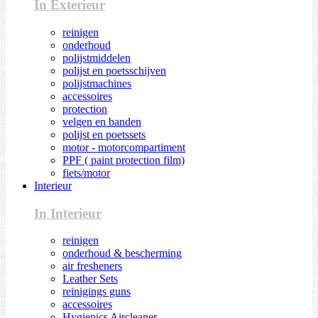
In Exterieur
reinigen
onderhoud
polijstmiddelen
polijst en poetsschijven
polijstmachines
accessoires
protection
velgen en banden
polijst en poetssets
motor - motorcompartiment
PPF ( paint protection film)
fiets/motor
Interieur
In Interieur
reinigen
onderhoud & bescherming
air fresheners
Leather Sets
reinigings guns
accessoires
Hygienics Aircleaner