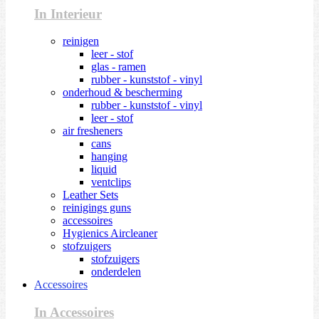
In Interieur
reinigen
leer - stof
glas - ramen
rubber - kunststof - vinyl
onderhoud & bescherming
rubber - kunststof - vinyl
leer - stof
air fresheners
cans
hanging
liquid
ventclips
Leather Sets
reinigings guns
accessoires
Hygienics Aircleaner
stofzuigers
stofzuigers
onderdelen
Accessoires
In Accessoires