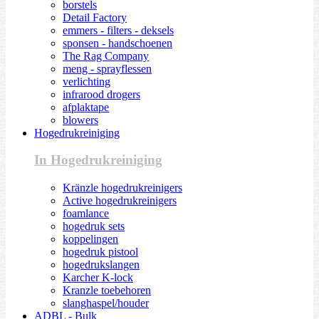
borstels
Detail Factory
emmers - filters - deksels
sponsen - handschoenen
The Rag Company
meng - sprayflessen
verlichting
infrarood drogers
afplaktape
blowers
Hogedrukreiniging
In Hogedrukreiniging
Kränzle hogedrukreinigers
Active hogedrukreinigers
foamlance
hogedruk sets
koppelingen
hogedruk pistool
hogedrukslangen
Karcher K-lock
Kranzle toebehoren
slanghaspel/houder
ADBL - Bulk