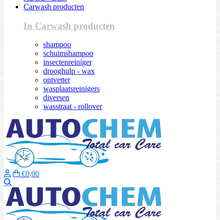
Carwash producten
In Carwash producten
shampoo
schuimshampoo
insectenreiniger
drooghulp - wax
ontvetter
wasplaatsreinigers
diversen
wasstraat - rollover
€0,00
Zoeken