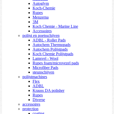
Autoglym
Koch-Chemie
Rupes
Menzerna
3M
Koch Chemie - Marine Line
Accessoires
polijst en poetsschijven
ADBL - Roller Pads
Autochem Thermopads
Autochem Polijstpads
Koch Chemie Polijstpads
Lamsvel - Wool
Rupes foam/microvezel pads
Microfiber Pads
steunschijven
polijstmachines
Flex
ADBL
Krauss DA polisher
Rupes
Diverse
accessoires
protection
coating