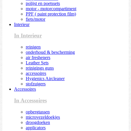
polijst en poetssets
motor - motorcompartiment
PPF ( paint protection film)
fiets/motor
Interieur
In Interieur
reinigen
onderhoud & bescherming
air fresheners
Leather Sets
reinigings guns
accessoires
Hygienics Aircleaner
stofzuigers
Accessoires
In Accessoires
opbergtassen
microvezeldoekjes
droogdoeken
applicators