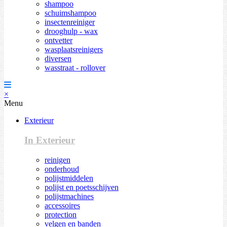
shampoo
schuimshampoo
insectenreiniger
drooghulp - wax
ontvetter
wasplaatsreinigers
diversen
wasstraat - rollover
×
Menu
Exterieur
In Exterieur
reinigen
onderhoud
polijstmiddelen
polijst en poetsschijven
polijstmachines
accessoires
protection
velgen en banden