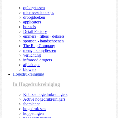
opbergtassen
microvezeldoekjes
droogdoeken
applicators
borstels
Detail Factory
emmers - filters - deksels
sponsen - handschoenen
The Rag Company
meng - sprayflessen
verlichting
infrarood drogers
afplaktape
blowers
Hogedrukreiniging
In Hogedrukreiniging
Kränzle hogedrukreinigers
Active hogedrukreinigers
foamlance
hogedruk sets
koppelingen