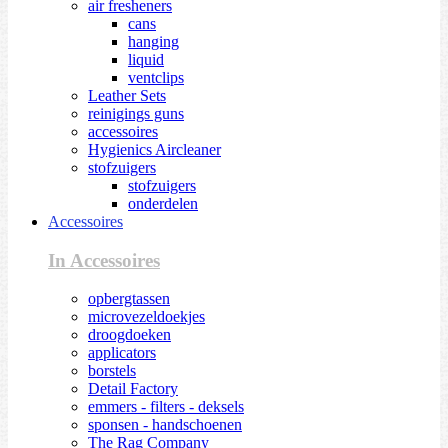
air fresheners
cans
hanging
liquid
ventclips
Leather Sets
reinigings guns
accessoires
Hygienics Aircleaner
stofzuigers
stofzuigers
onderdelen
Accessoires
In Accessoires
opbergtassen
microvezeldoekjes
droogdoeken
applicators
borstels
Detail Factory
emmers - filters - deksels
sponsen - handschoenen
The Rag Company