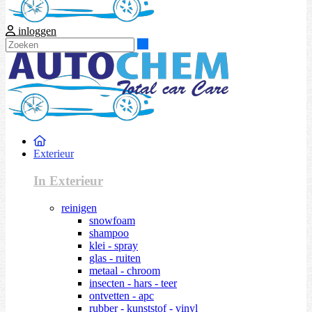
inloggen
Zoeken
Exterieur
In Exterieur
reinigen
snowfoam
shampoo
klei - spray
glas - ruiten
metaal - chroom
insecten - hars - teer
ontvetten - apc
rubber - kunststof - vinyl