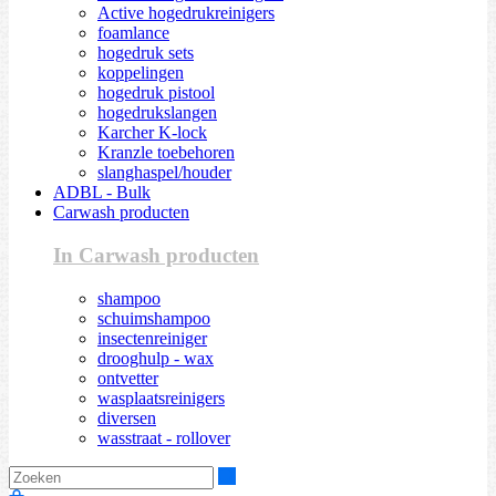
Active hogedrukreinigers
foamlance
hogedruk sets
koppelingen
hogedruk pistool
hogedrukslangen
Karcher K-lock
Kranzle toebehoren
slanghaspel/houder
ADBL - Bulk
Carwash producten
In Carwash producten
shampoo
schuimshampoo
insectenreiniger
drooghulp - wax
ontvetter
wasplaatsreinigers
diversen
wasstraat - rollover
Zoeken