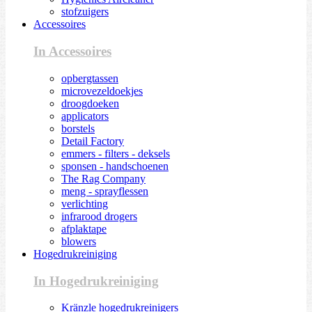
stofzuigers
Accessoires
In Accessoires
opbergtassen
microvezeldoekjes
droogdoeken
applicators
borstels
Detail Factory
emmers - filters - deksels
sponsen - handschoenen
The Rag Company
meng - sprayflessen
verlichting
infrarood drogers
afplaktape
blowers
Hogedrukreiniging
In Hogedrukreiniging
Kränzle hogedrukreinigers