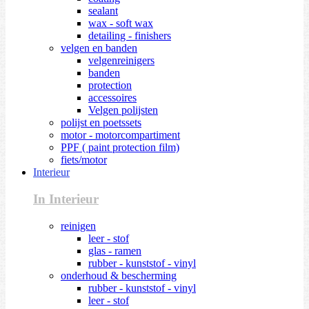
sealant
wax - soft wax
detailing - finishers
velgen en banden
velgenreinigers
banden
protection
accessoires
Velgen polijsten
polijst en poetssets
motor - motorcompartiment
PPF ( paint protection film)
fiets/motor
Interieur
In Interieur
reinigen
leer - stof
glas - ramen
rubber - kunststof - vinyl
onderhoud & bescherming
rubber - kunststof - vinyl
leer - stof