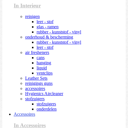
In Interieur
reinigen
leer - stof
glas - ramen
rubber - kunststof - vinyl
onderhoud & bescherming
rubber - kunststof - vinyl
leer - stof
air fresheners
cans
hanging
liquid
ventclips
Leather Sets
reinigings guns
accessoires
Hygienics Aircleaner
stofzuigers
stofzuigers
onderdelen
Accessoires
In Accessoires