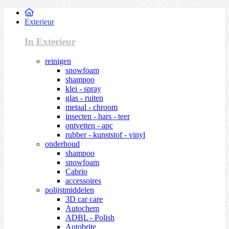
Exterieur
In Exterieur
reinigen
snowfoam
shampoo
klei - spray
glas - ruiten
metaal - chroom
insecten - hars - teer
ontvetten - apc
rubber - kunststof - vinyl
onderhoud
shampoo
snowfoam
Cabrio
accessoires
polijstmiddelen
3D car care
Autochem
ADBL - Polish
Autobrite