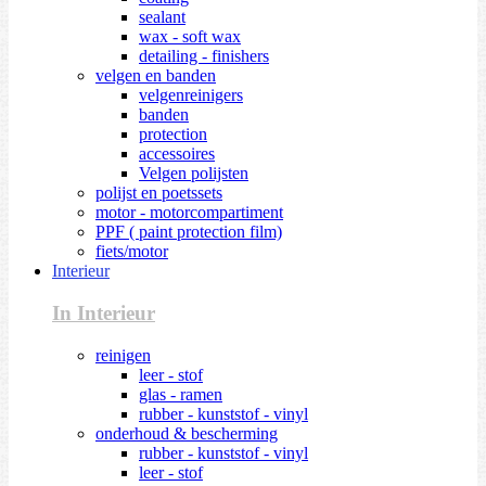
sealant
wax - soft wax
detailing - finishers
velgen en banden
velgenreinigers
banden
protection
accessoires
Velgen polijsten
polijst en poetssets
motor - motorcompartiment
PPF ( paint protection film)
fiets/motor
Interieur
In Interieur
reinigen
leer - stof
glas - ramen
rubber - kunststof - vinyl
onderhoud & bescherming
rubber - kunststof - vinyl
leer - stof