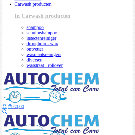
Carwash producten
In Carwash producten
shampoo
schuimshampoo
insectenreiniger
drooghulp - wax
ontvetter
wasplaatsreinigers
diversen
wasstraat - rollover
€0,00
Zoeken