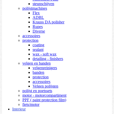
steunschijven
polijstmachines
Flex
ADBL
Krauss DA polisher
Rupes
Diverse
accessoires
protection
coating
sealant
wax - soft wax
detailing - finishers
velgen en banden
velgenreinigers
banden
protection
accessoires
Velgen polijsten
polijst en poetssets
motor - motorcompartiment
PPF ( paint protection film)
fiets/motor
Interieur