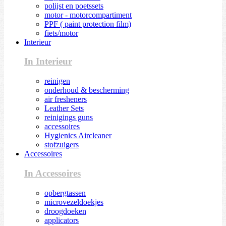
polijst en poetssets
motor - motorcompartiment
PPF ( paint protection film)
fiets/motor
Interieur
In Interieur
reinigen
onderhoud & bescherming
air fresheners
Leather Sets
reinigings guns
accessoires
Hygienics Aircleaner
stofzuigers
Accessoires
In Accessoires
opbergtassen
microvezeldoekjes
droogdoeken
applicators