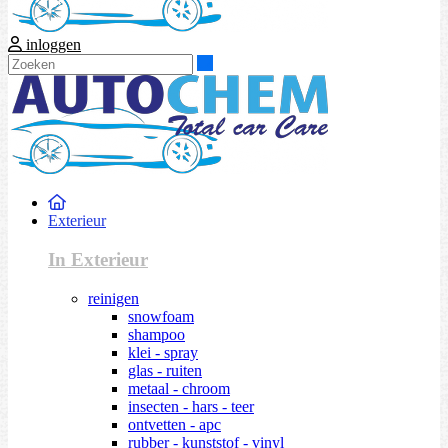
inloggen
Zoeken
Exterieur
In Exterieur
reinigen
snowfoam
shampoo
klei - spray
glas - ruiten
metaal - chroom
insecten - hars - teer
ontvetten - apc
rubber - kunststof - vinyl