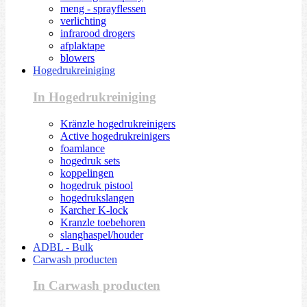
meng - sprayflessen
verlichting
infrarood drogers
afplaktape
blowers
Hogedrukreiniging
In Hogedrukreiniging
Kränzle hogedrukreinigers
Active hogedrukreinigers
foamlance
hogedruk sets
koppelingen
hogedruk pistool
hogedrukslangen
Karcher K-lock
Kranzle toebehoren
slanghaspel/houder
ADBL - Bulk
Carwash producten
In Carwash producten