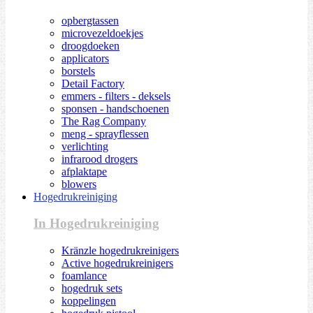
opbergtassen
microvezeldoekjes
droogdoeken
applicators
borstels
Detail Factory
emmers - filters - deksels
sponsen - handschoenen
The Rag Company
meng - sprayflessen
verlichting
infrarood drogers
afplaktape
blowers
Hogedrukreiniging
In Hogedrukreiniging
Kränzle hogedrukreinigers
Active hogedrukreinigers
foamlance
hogedruk sets
koppelingen