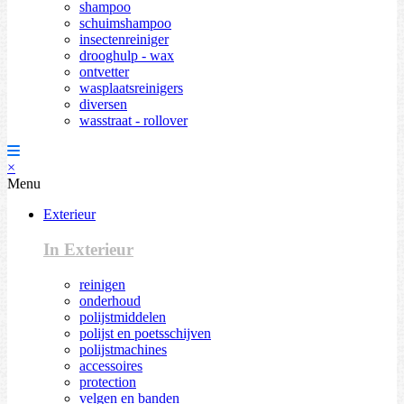
shampoo
schuimshampoo
insectenreiniger
drooghulp - wax
ontvetter
wasplaatsreinigers
diversen
wasstraat - rollover
×
Menu
Exterieur
In Exterieur
reinigen
onderhoud
polijstmiddelen
polijst en poetsschijven
polijstmachines
accessoires
protection
velgen en banden