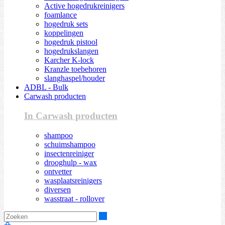
Active hogedrukreinigers
foamlance
hogedruk sets
koppelingen
hogedruk pistool
hogedrukslangen
Karcher K-lock
Kranzle toebehoren
slanghaspel/houder
ADBL - Bulk
Carwash producten
In Carwash producten
shampoo
schuimshampoo
insectenreiniger
drooghulp - wax
ontvetter
wasplaatsreinigers
diversen
wasstraat - rollover
Zoeken