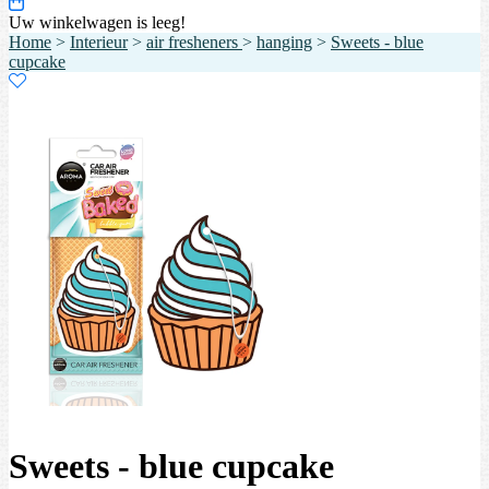
Uw winkelwagen is leeg!
Home
>
Interieur
>
air fresheners
>
hanging
>
Sweets - blue
cupcake
Sweets - blue cupcake