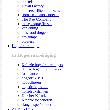
borstels
Detail Factory
emmers - filters - deksels
sponsen - handschoenen
The Rag Company
meng - sprayflessen
verlichting
infrarood drogers
afplaktape
blowers
Hogedrukreiniging
In Hogedrukreiniging
Kränzle hogedrukreinigers
Active hogedrukreinigers
foamlance
hogedruk sets
koppelingen
hogedruk pistool
hogedrukslangen
Karcher K-lock
Kranzle toebehoren
slanghaspel/houder
ADBL - Bulk