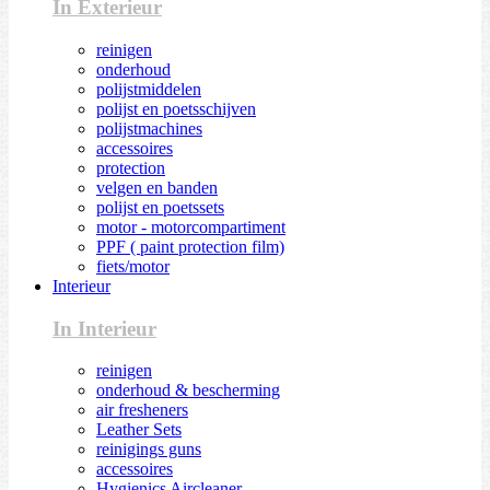
In Exterieur
reinigen
onderhoud
polijstmiddelen
polijst en poetsschijven
polijstmachines
accessoires
protection
velgen en banden
polijst en poetssets
motor - motorcompartiment
PPF ( paint protection film)
fiets/motor
Interieur
In Interieur
reinigen
onderhoud & bescherming
air fresheners
Leather Sets
reinigings guns
accessoires
Hygienics Aircleaner