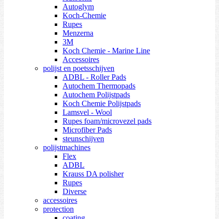
Autoglym
Koch-Chemie
Rupes
Menzerna
3M
Koch Chemie - Marine Line
Accessoires
polijst en poetsschijven
ADBL - Roller Pads
Autochem Thermopads
Autochem Polijstpads
Koch Chemie Polijstpads
Lamsvel - Wool
Rupes foam/microvezel pads
Microfiber Pads
steunschijven
polijstmachines
Flex
ADBL
Krauss DA polisher
Rupes
Diverse
accessoires
protection
coating