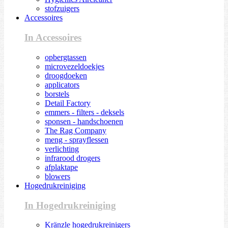
stofzuigers
Accessoires
In Accessoires
opbergtassen
microvezeldoekjes
droogdoeken
applicators
borstels
Detail Factory
emmers - filters - deksels
sponsen - handschoenen
The Rag Company
meng - sprayflessen
verlichting
infrarood drogers
afplaktape
blowers
Hogedrukreiniging
In Hogedrukreiniging
Kränzle hogedrukreinigers