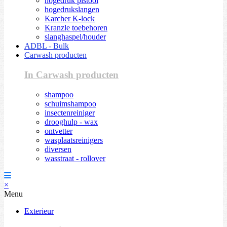
hogedruk pistool
hogedrukslangen
Karcher K-lock
Kranzle toebehoren
slanghaspel/houder
ADBL - Bulk
Carwash producten
In Carwash producten
shampoo
schuimshampoo
insectenreiniger
drooghulp - wax
ontvetter
wasplaatsreinigers
diversen
wasstraat - rollover
×
Menu
Exterieur