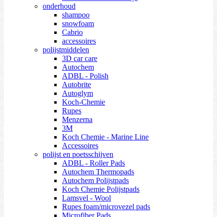
onderhoud
shampoo
snowfoam
Cabrio
accessoires
polijstmiddelen
3D car care
Autochem
ADBL - Polish
Autobrite
Autoglym
Koch-Chemie
Rupes
Menzerna
3M
Koch Chemie - Marine Line
Accessoires
polijst en poetsschijven
ADBL - Roller Pads
Autochem Thermopads
Autochem Polijstpads
Koch Chemie Polijstpads
Lamsvel - Wool
Rupes foam/microvezel pads
Microfiber Pads