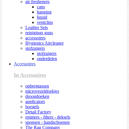
air fresheners
cans
hanging
liquid
ventclips
Leather Sets
reinigings guns
accessoires
Hygienics Aircleaner
stofzuigers
stofzuigers
onderdelen
Accessoires
In Accessoires
opbergtassen
microvezeldoekjes
droogdoeken
applicators
borstels
Detail Factory
emmers - filters - deksels
sponsen - handschoenen
The Rag Company