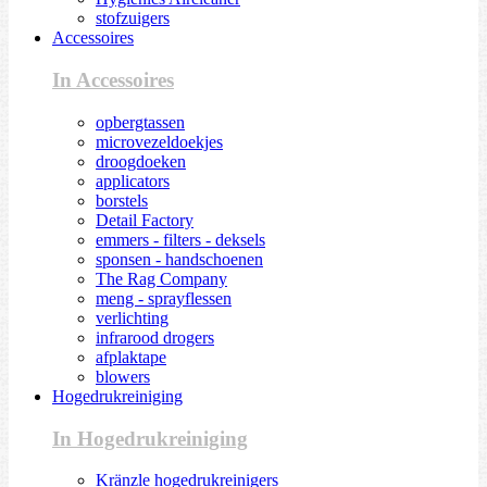
stofzuigers
Accessoires
In Accessoires
opbergtassen
microvezeldoekjes
droogdoeken
applicators
borstels
Detail Factory
emmers - filters - deksels
sponsen - handschoenen
The Rag Company
meng - sprayflessen
verlichting
infrarood drogers
afplaktape
blowers
Hogedrukreiniging
In Hogedrukreiniging
Kränzle hogedrukreinigers