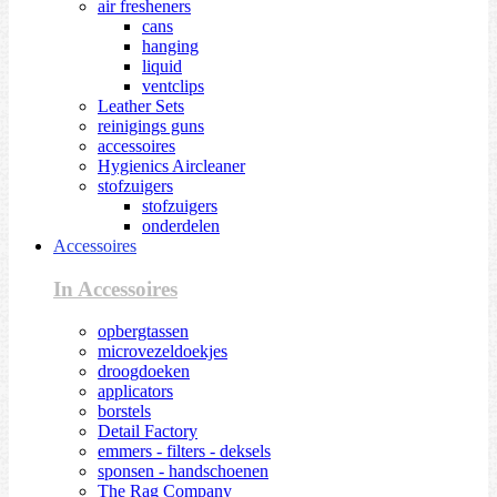
air fresheners
cans
hanging
liquid
ventclips
Leather Sets
reinigings guns
accessoires
Hygienics Aircleaner
stofzuigers
stofzuigers
onderdelen
Accessoires
In Accessoires
opbergtassen
microvezeldoekjes
droogdoeken
applicators
borstels
Detail Factory
emmers - filters - deksels
sponsen - handschoenen
The Rag Company