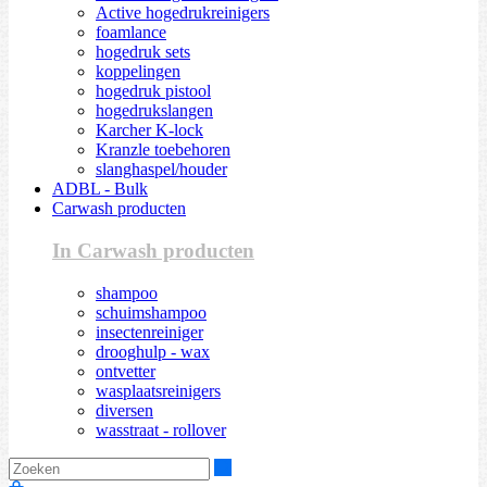
Active hogedrukreinigers
foamlance
hogedruk sets
koppelingen
hogedruk pistool
hogedrukslangen
Karcher K-lock
Kranzle toebehoren
slanghaspel/houder
ADBL - Bulk
Carwash producten
In Carwash producten
shampoo
schuimshampoo
insectenreiniger
drooghulp - wax
ontvetter
wasplaatsreinigers
diversen
wasstraat - rollover
Zoeken