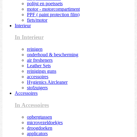
polijst en poetssets
motor - motorcompartiment
PPF ( paint protection film)
fiets/motor
Interieur
In Interieur
reinigen
onderhoud & bescherming
air fresheners
Leather Sets
reinigings guns
accessoires
Hygienics Aircleaner
stofzuigers
Accessoires
In Accessoires
opbergtassen
microvezeldoekjes
droogdoeken
applicators