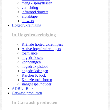
meng - sprayflessen
verlichting
infrarood drogers
afplaktape
blowers
Hogedrukreiniging
In Hogedrukreiniging
Kränzle hogedrukreinigers
Active hogedrukreinigers
foamlance
hogedruk sets
koppelingen
hogedruk pistool
hogedrukslangen
Karcher K-lock
Kranzle toebehoren
slanghaspel/houder
ADBL - Bulk
Carwash producten
In Carwash producten