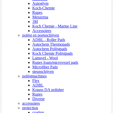
Autoglym
Koch-Chemie
Rupes
Menzerna
3M
Koch Chemie - Marine Line
Accessoires
polijst en poetsschijven
ADBL - Roller Pads
Autochem Thermopads
Autochem Polijstpads
Koch Chemie Polijstpads
Lamsvel - Wool
Rupes foam/microvezel pads
Microfiber Pads
steunschijven
polijstmachines
Flex
ADBL
Krauss DA polisher
Rupes
Diverse
accessoires
protection
coating