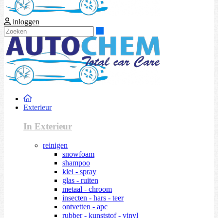
inloggen
Zoeken
Exterieur
In Exterieur
reinigen
snowfoam
shampoo
klei - spray
glas - ruiten
metaal - chroom
insecten - hars - teer
ontvetten - apc
rubber - kunststof - vinyl