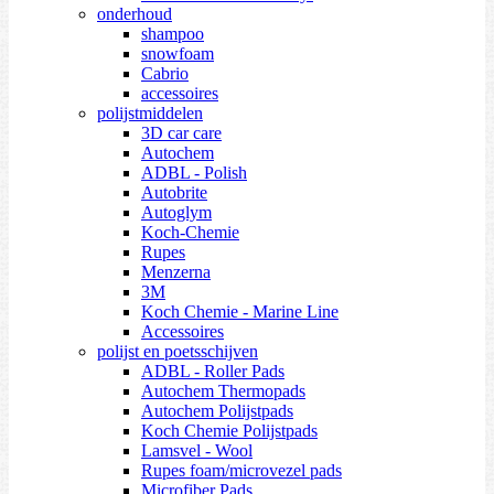
onderhoud
shampoo
snowfoam
Cabrio
accessoires
polijstmiddelen
3D car care
Autochem
ADBL - Polish
Autobrite
Autoglym
Koch-Chemie
Rupes
Menzerna
3M
Koch Chemie - Marine Line
Accessoires
polijst en poetsschijven
ADBL - Roller Pads
Autochem Thermopads
Autochem Polijstpads
Koch Chemie Polijstpads
Lamsvel - Wool
Rupes foam/microvezel pads
Microfiber Pads