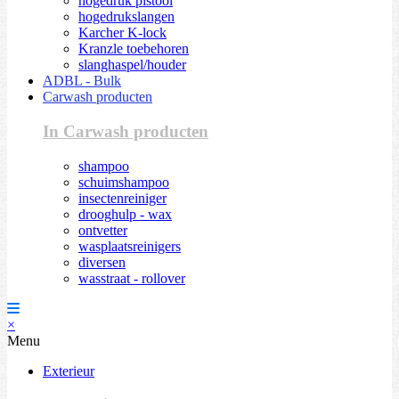
hogedruk pistool
hogedrukslangen
Karcher K-lock
Kranzle toebehoren
slanghaspel/houder
ADBL - Bulk
Carwash producten
In Carwash producten
shampoo
schuimshampoo
insectenreiniger
drooghulp - wax
ontvetter
wasplaatsreinigers
diversen
wasstraat - rollover
×
Menu
Exterieur