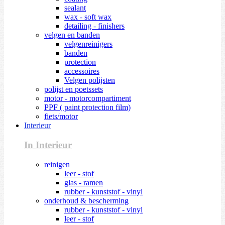
sealant
wax - soft wax
detailing - finishers
velgen en banden
velgenreinigers
banden
protection
accessoires
Velgen polijsten
polijst en poetssets
motor - motorcompartiment
PPF ( paint protection film)
fiets/motor
Interieur
In Interieur
reinigen
leer - stof
glas - ramen
rubber - kunststof - vinyl
onderhoud & bescherming
rubber - kunststof - vinyl
leer - stof