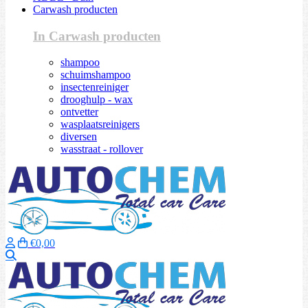
Carwash producten
In Carwash producten
shampoo
schuimshampoo
insectenreiniger
drooghulp - wax
ontvetter
wasplaatsreinigers
diversen
wasstraat - rollover
€0,00
Zoeken