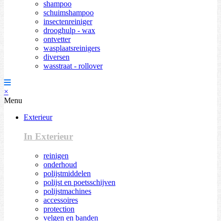
shampoo
schuimshampoo
insectenreiniger
drooghulp - wax
ontvetter
wasplaatsreinigers
diversen
wasstraat - rollover
×
Menu
Exterieur
In Exterieur
reinigen
onderhoud
polijstmiddelen
polijst en poetsschijven
polijstmachines
accessoires
protection
velgen en banden