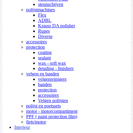
steunschijven
polijstmachines
Flex
ADBL
Krauss DA polisher
Rupes
Diverse
accessoires
protection
coating
sealant
wax - soft wax
detailing - finishers
velgen en banden
velgenreinigers
banden
protection
accessoires
Velgen polijsten
polijst en poetssets
motor - motorcompartiment
PPF ( paint protection film)
fiets/motor
Interieur