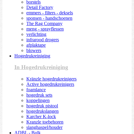
borstels
Detail Factory
emmers - filters - deksels
sponsen - handschoenen
The Rag Company
meng - sprayflessen
verlichting
infrarood drogers
afplaktape
blowers
Hogedrukreiniging
In Hogedrukreiniging
Kränzle hogedrukreinigers
Active hogedrukreinigers
foamlance
hogedruk sets
koppelingen
hogedruk pistool
hogedrukslangen
Karcher K-lock
Kranzle toebehoren
slanghaspel/houder
ADBL - Bulk