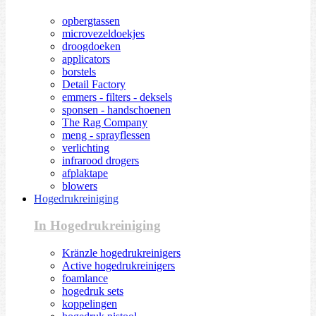
opbergtassen
microvezeldoekjes
droogdoeken
applicators
borstels
Detail Factory
emmers - filters - deksels
sponsen - handschoenen
The Rag Company
meng - sprayflessen
verlichting
infrarood drogers
afplaktape
blowers
Hogedrukreiniging
In Hogedrukreiniging
Kränzle hogedrukreinigers
Active hogedrukreinigers
foamlance
hogedruk sets
koppelingen