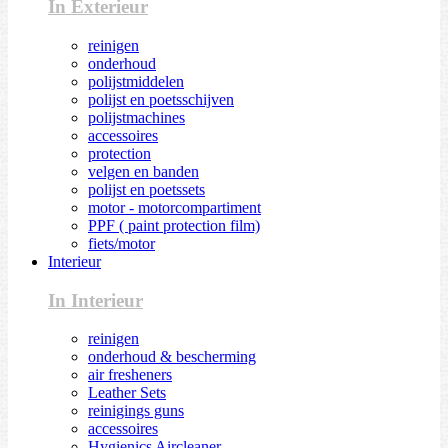
In Exterieur
reinigen
onderhoud
polijstmiddelen
polijst en poetsschijven
polijstmachines
accessoires
protection
velgen en banden
polijst en poetssets
motor - motorcompartiment
PPF ( paint protection film)
fiets/motor
Interieur
In Interieur
reinigen
onderhoud & bescherming
air fresheners
Leather Sets
reinigings guns
accessoires
Hygienics Aircleaner