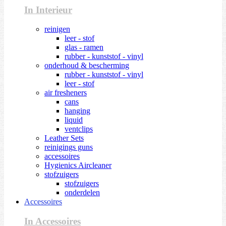
In Interieur
reinigen
leer - stof
glas - ramen
rubber - kunststof - vinyl
onderhoud & bescherming
rubber - kunststof - vinyl
leer - stof
air fresheners
cans
hanging
liquid
ventclips
Leather Sets
reinigings guns
accessoires
Hygienics Aircleaner
stofzuigers
stofzuigers
onderdelen
Accessoires
In Accessoires