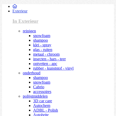
Exterieur
In Exterieur
reinigen
snowfoam
shampoo
klei - spray
glas - ruiten
metaal - chroom
insecten - hars - teer
ontvetten - apc
rubber - kunststof - vinyl
onderhoud
shampoo
snowfoam
Cabrio
accessoires
polijstmiddelen
3D car care
Autochem
ADBL - Polish
Autobrite