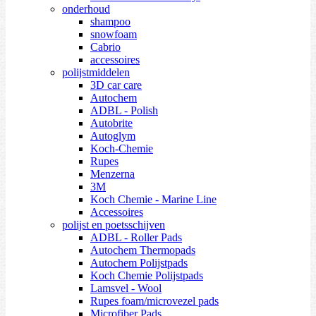
onderhoud
shampoo
snowfoam
Cabrio
accessoires
polijstmiddelen
3D car care
Autochem
ADBL - Polish
Autobrite
Autoglym
Koch-Chemie
Rupes
Menzerna
3M
Koch Chemie - Marine Line
Accessoires
polijst en poetsschijven
ADBL - Roller Pads
Autochem Thermopads
Autochem Polijstpads
Koch Chemie Polijstpads
Lamsvel - Wool
Rupes foam/microvezel pads
Microfiber Pads