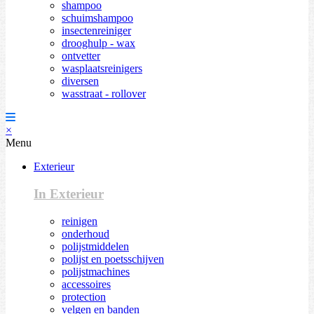
shampoo
schuimshampoo
insectenreiniger
drooghulp - wax
ontvetter
wasplaatsreinigers
diversen
wasstraat - rollover
×
Menu
Exterieur
In Exterieur
reinigen
onderhoud
polijstmiddelen
polijst en poetsschijven
polijstmachines
accessoires
protection
velgen en banden