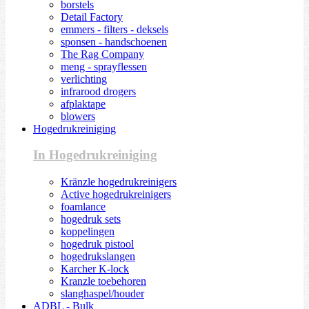
borstels
Detail Factory
emmers - filters - deksels
sponsen - handschoenen
The Rag Company
meng - sprayflessen
verlichting
infrarood drogers
afplaktape
blowers
Hogedrukreiniging
In Hogedrukreiniging
Kränzle hogedrukreinigers
Active hogedrukreinigers
foamlance
hogedruk sets
koppelingen
hogedruk pistool
hogedrukslangen
Karcher K-lock
Kranzle toebehoren
slanghaspel/houder
ADBL - Bulk