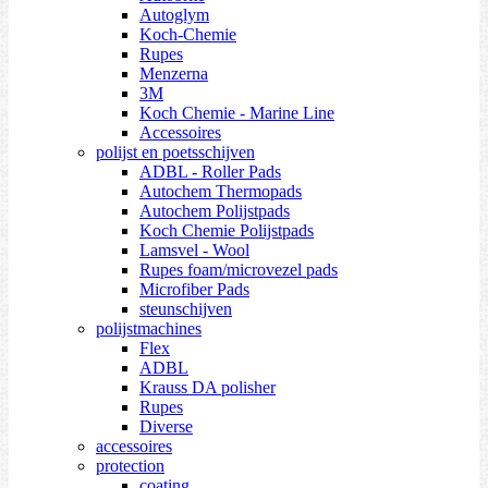
Autoglym
Koch-Chemie
Rupes
Menzerna
3M
Koch Chemie - Marine Line
Accessoires
polijst en poetsschijven
ADBL - Roller Pads
Autochem Thermopads
Autochem Polijstpads
Koch Chemie Polijstpads
Lamsvel - Wool
Rupes foam/microvezel pads
Microfiber Pads
steunschijven
polijstmachines
Flex
ADBL
Krauss DA polisher
Rupes
Diverse
accessoires
protection
coating