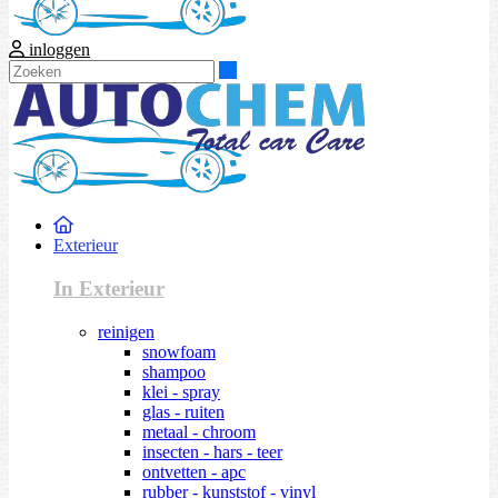
inloggen
Zoeken
Exterieur
In Exterieur
reinigen
snowfoam
shampoo
klei - spray
glas - ruiten
metaal - chroom
insecten - hars - teer
ontvetten - apc
rubber - kunststof - vinyl