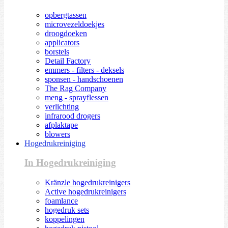
opbergtassen
microvezeldoekjes
droogdoeken
applicators
borstels
Detail Factory
emmers - filters - deksels
sponsen - handschoenen
The Rag Company
meng - sprayflessen
verlichting
infrarood drogers
afplaktape
blowers
Hogedrukreiniging
In Hogedrukreiniging
Kränzle hogedrukreinigers
Active hogedrukreinigers
foamlance
hogedruk sets
koppelingen