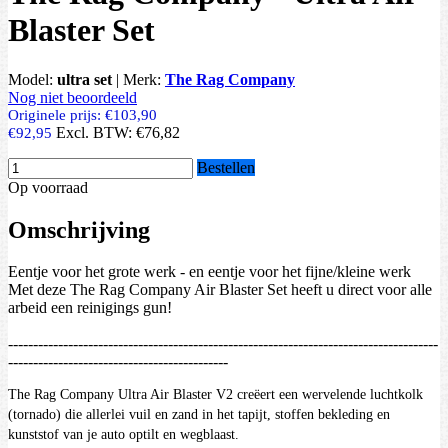
Blaster Set
Model:
ultra set
|
Merk:
The Rag Company
Nog niet beoordeeld
Originele prijs:
€103,90
Excl. BTW:
€76,82
€92,95
Bestellen
Op voorraad
Omschrijving
Eentje voor het grote werk - en eentje voor het fijne/kleine werk
Met deze The Rag Company Air Blaster Set heeft u direct voor alle
arbeid een reinigings gun!
--------------------------------------------------------------------------------------
--------------------------------------------
The Rag Company Ultra Air Blaster V2 creëert een wervelende luchtkolk
(tornado) die allerlei vuil en zand in het tapijt, stoffen bekleding en
kunststof van je auto optilt en wegblaast.