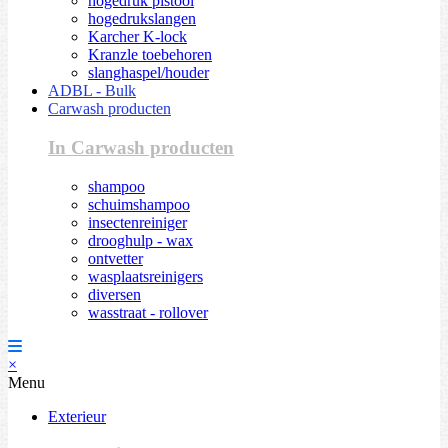
hogedruk pistool
hogedrukslangen
Karcher K-lock
Kranzle toebehoren
slanghaspel/houder
ADBL - Bulk
Carwash producten
In Carwash producten
shampoo
schuimshampoo
insectenreiniger
drooghulp - wax
ontvetter
wasplaatsreinigers
diversen
wasstraat - rollover
×
Menu
Exterieur