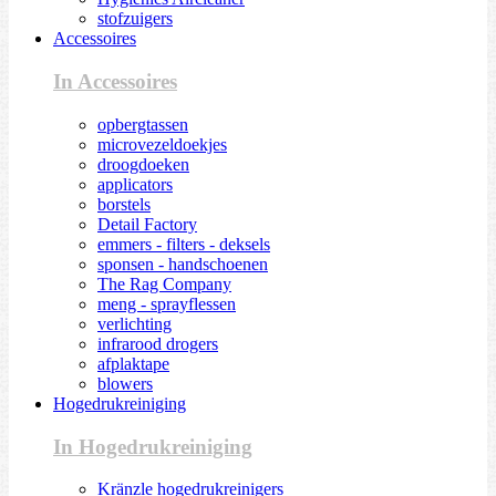
stofzuigers
Accessoires
In Accessoires
opbergtassen
microvezeldoekjes
droogdoeken
applicators
borstels
Detail Factory
emmers - filters - deksels
sponsen - handschoenen
The Rag Company
meng - sprayflessen
verlichting
infrarood drogers
afplaktape
blowers
Hogedrukreiniging
In Hogedrukreiniging
Kränzle hogedrukreinigers