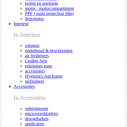
polijst en poetssets
motor - motorcompartiment
PPF ( paint protection film)
fiets/motor
Interieur
In Interieur
reinigen
onderhoud & bescherming
air fresheners
Leather Sets
reinigings guns
accessoires
Hygienics Aircleaner
stofzuigers
Accessoires
In Accessoires
opbergtassen
microvezeldoekjes
droogdoeken
applicators