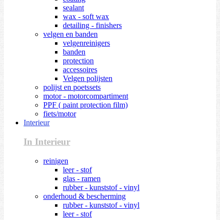
sealant
wax - soft wax
detailing - finishers
velgen en banden
velgenreinigers
banden
protection
accessoires
Velgen polijsten
polijst en poetssets
motor - motorcompartiment
PPF ( paint protection film)
fiets/motor
Interieur
In Interieur
reinigen
leer - stof
glas - ramen
rubber - kunststof - vinyl
onderhoud & bescherming
rubber - kunststof - vinyl
leer - stof