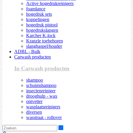
Active hogedrukreinigers
foamlance
hogedruk sets
koppelingen
hogedruk pistool
hogedrukslangen
Karcher K-lock
Kranzle toebehoren
slanghaspel/houder
ADBL - Bulk
Carwash producten
In Carwash producten
shampoo
schuimshampoo
insectenreiniger
drooghulp - wax
ontvetter
wasplaatsreinigers
diversen
wasstraat - rollover
Zoeken