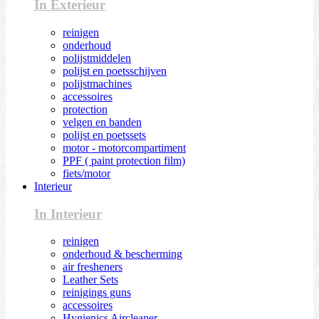
In Exterieur
reinigen
onderhoud
polijstmiddelen
polijst en poetsschijven
polijstmachines
accessoires
protection
velgen en banden
polijst en poetssets
motor - motorcompartiment
PPF ( paint protection film)
fiets/motor
Interieur
In Interieur
reinigen
onderhoud & bescherming
air fresheners
Leather Sets
reinigings guns
accessoires
Hygienics Aircleaner