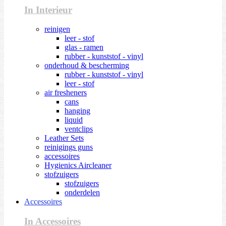
In Interieur
reinigen
leer - stof
glas - ramen
rubber - kunststof - vinyl
onderhoud & bescherming
rubber - kunststof - vinyl
leer - stof
air fresheners
cans
hanging
liquid
ventclips
Leather Sets
reinigings guns
accessoires
Hygienics Aircleaner
stofzuigers
stofzuigers
onderdelen
Accessoires
In Accessoires