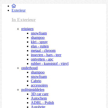
Exterieur
In Exterieur
reinigen
snowfoam
shampoo
klei - spray
glas - ruiten
metaal - chroom
insecten - hars - teer
ontvetten - apc
rubber - kunststof - vinyl
onderhoud
shampoo
snowfoam
Cabrio
accessoires
polijstmiddelen
3D car care
Autochem
ADBL - Polish
Autobrite