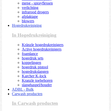
meng - sprayflessen
verlichting
infrarood drogers
afplaktape
blowers
Hogedrukreiniging
In Hogedrukreiniging
Kränzle hogedrukreinigers
Active hogedrukreinigers
foamlance
hogedruk sets
koppelingen
hogedruk pistool
hogedrukslangen
Karcher K-lock
Kranzle toebehoren
slanghaspel/houder
ADBL - Bulk
Carwash producten
In Carwash producten