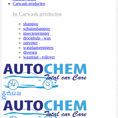
Carwash producten
In Carwash producten
shampoo
schuimshampoo
insectenreiniger
drooghulp - wax
ontvetter
wasplaatsreinigers
diversen
wasstraat - rollover
€0,00
Zoeken