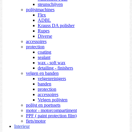
steunschijven
polijstmachines
Flex
ADBL
Krauss DA polisher
Rupes
Diverse
accessoires
protection
coating
sealant
wax - soft wax
detailing - finishers
velgen en banden
velgenreinigers
banden
protection
accessoires
Velgen polijsten
polijst en poetssets
motor - motorcompartiment
PPF ( paint protection film)
fiets/motor
Interieur