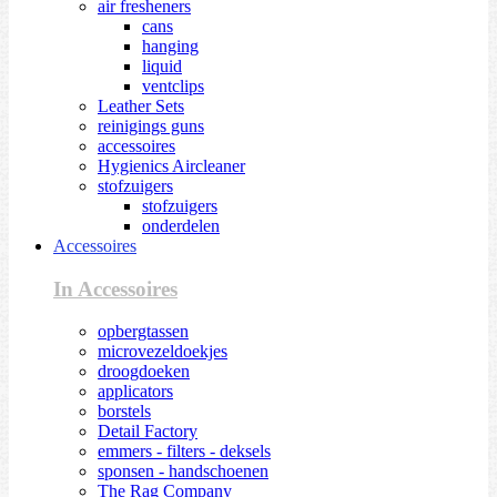
air fresheners
cans
hanging
liquid
ventclips
Leather Sets
reinigings guns
accessoires
Hygienics Aircleaner
stofzuigers
stofzuigers
onderdelen
Accessoires
In Accessoires
opbergtassen
microvezeldoekjes
droogdoeken
applicators
borstels
Detail Factory
emmers - filters - deksels
sponsen - handschoenen
The Rag Company