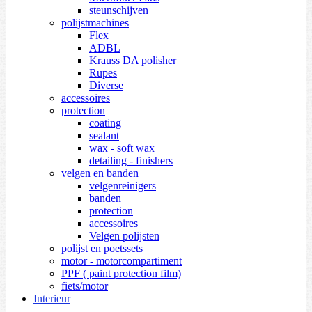
steunschijven
polijstmachines
Flex
ADBL
Krauss DA polisher
Rupes
Diverse
accessoires
protection
coating
sealant
wax - soft wax
detailing - finishers
velgen en banden
velgenreinigers
banden
protection
accessoires
Velgen polijsten
polijst en poetssets
motor - motorcompartiment
PPF ( paint protection film)
fiets/motor
Interieur