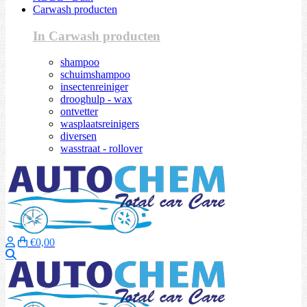
Carwash producten
In Carwash producten
shampoo
schuimshampoo
insectenreiniger
drooghulp - wax
ontvetter
wasplaatsreinigers
diversen
wasstraat - rollover
€0,00
Zoeken