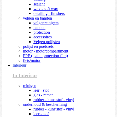
sealant
wax - soft wax
detailing - finishers
velgen en banden
velgenreinigers
banden
protection
accessoires
Velgen polijsten
polijst en poetssets
motor - motorcompartiment
PPF ( paint protection film)
fiets/motor
Interieur
In Interieur
reinigen
leer - stof
glas - ramen
rubber - kunststof - vinyl
onderhoud & bescherming
rubber - kunststof - vinyl
leer - stof