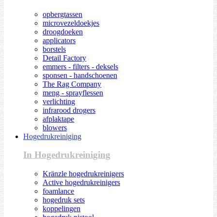
opbergtassen
microvezeldoekjes
droogdoeken
applicators
borstels
Detail Factory
emmers - filters - deksels
sponsen - handschoenen
The Rag Company
meng - sprayflessen
verlichting
infrarood drogers
afplaktape
blowers
Hogedrukreiniging
In Hogedrukreiniging
Kränzle hogedrukreinigers
Active hogedrukreinigers
foamlance
hogedruk sets
koppelingen