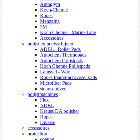
Autoglym
Koch-Chemie
Rupes
Menzerna
3M
Koch Chemie - Marine Line
Accessoires
polijst en poetsschijven
ADBL - Roller Pads
Autochem Thermopads
Autochem Polijstpads
Koch Chemie Polijstpads
Lamsvel - Wool
Rupes foam/microvezel pads
Microfiber Pads
steunschijven
polijstmachines
Flex
ADBL
Krauss DA polisher
Rupes
Diverse
accessoires
protection
coating