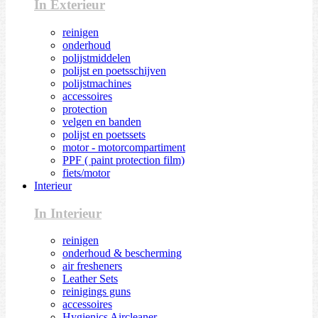
In Exterieur
reinigen
onderhoud
polijstmiddelen
polijst en poetsschijven
polijstmachines
accessoires
protection
velgen en banden
polijst en poetssets
motor - motorcompartiment
PPF ( paint protection film)
fiets/motor
Interieur
In Interieur
reinigen
onderhoud & bescherming
air fresheners
Leather Sets
reinigings guns
accessoires
Hygienics Aircleaner