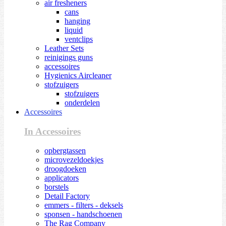
air fresheners
cans
hanging
liquid
ventclips
Leather Sets
reinigings guns
accessoires
Hygienics Aircleaner
stofzuigers
stofzuigers
onderdelen
Accessoires
In Accessoires
opbergtassen
microvezeldoekjes
droogdoeken
applicators
borstels
Detail Factory
emmers - filters - deksels
sponsen - handschoenen
The Rag Company