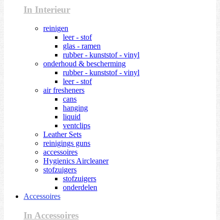
In Interieur
reinigen
leer - stof
glas - ramen
rubber - kunststof - vinyl
onderhoud & bescherming
rubber - kunststof - vinyl
leer - stof
air fresheners
cans
hanging
liquid
ventclips
Leather Sets
reinigings guns
accessoires
Hygienics Aircleaner
stofzuigers
stofzuigers
onderdelen
Accessoires
In Accessoires