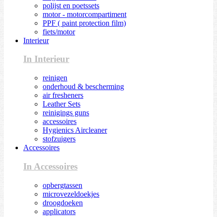
polijst en poetssets
motor - motorcompartiment
PPF ( paint protection film)
fiets/motor
Interieur
In Interieur
reinigen
onderhoud & bescherming
air fresheners
Leather Sets
reinigings guns
accessoires
Hygienics Aircleaner
stofzuigers
Accessoires
In Accessoires
opbergtassen
microvezeldoekjes
droogdoeken
applicators