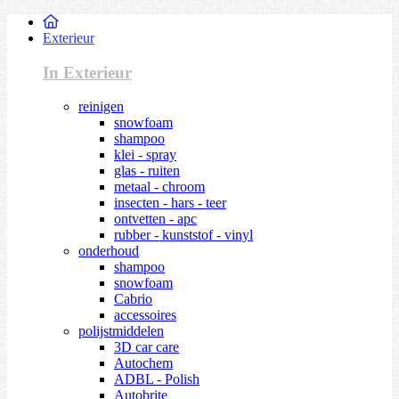
Exterieur
In Exterieur
reinigen
snowfoam
shampoo
klei - spray
glas - ruiten
metaal - chroom
insecten - hars - teer
ontvetten - apc
rubber - kunststof - vinyl
onderhoud
shampoo
snowfoam
Cabrio
accessoires
polijstmiddelen
3D car care
Autochem
ADBL - Polish
Autobrite