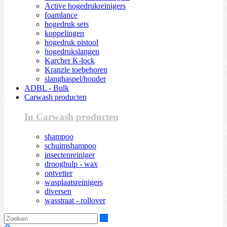
Active hogedrukreinigers
foamlance
hogedruk sets
koppelingen
hogedruk pistool
hogedrukslangen
Karcher K-lock
Kranzle toebehoren
slanghaspel/houder
ADBL - Bulk
Carwash producten
In Carwash producten
shampoo
schuimshampoo
insectenreiniger
drooghulp - wax
ontvetter
wasplaatsreinigers
diversen
wasstraat - rollover
Zoeken