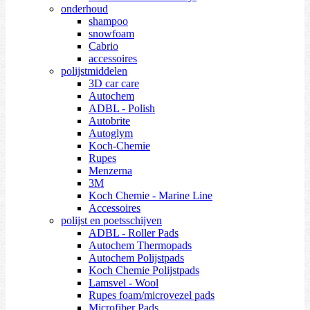
onderhoud
shampoo
snowfoam
Cabrio
accessoires
polijstmiddelen
3D car care
Autochem
ADBL - Polish
Autobrite
Autoglym
Koch-Chemie
Rupes
Menzerna
3M
Koch Chemie - Marine Line
Accessoires
polijst en poetsschijven
ADBL - Roller Pads
Autochem Thermopads
Autochem Polijstpads
Koch Chemie Polijstpads
Lamsvel - Wool
Rupes foam/microvezel pads
Microfiber Pads