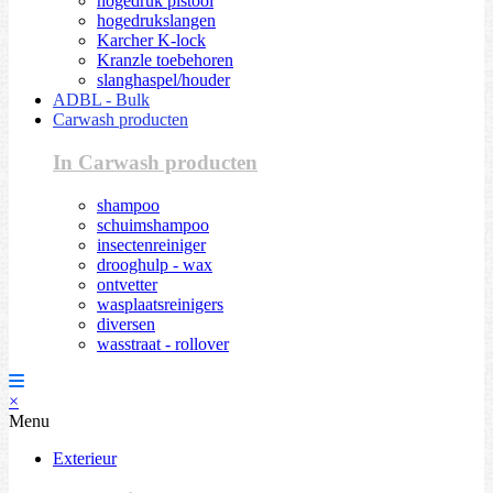
hogedruk pistool
hogedrukslangen
Karcher K-lock
Kranzle toebehoren
slanghaspel/houder
ADBL - Bulk
Carwash producten
In Carwash producten
shampoo
schuimshampoo
insectenreiniger
drooghulp - wax
ontvetter
wasplaatsreinigers
diversen
wasstraat - rollover
×
Menu
Exterieur