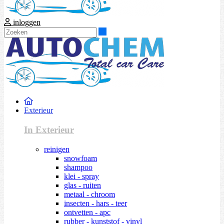
inloggen
Zoeken
Exterieur
In Exterieur
reinigen
snowfoam
shampoo
klei - spray
glas - ruiten
metaal - chroom
insecten - hars - teer
ontvetten - apc
rubber - kunststof - vinyl