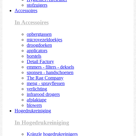
stofzuigers
Accessoires
In Accessoires
opbergtassen
microvezeldoekjes
droogdoeken
applicators
borstels
Detail Factory
emmers - filters - deksels
sponsen - handschoenen
The Rag Company
meng - sprayflessen
verlichting
infrarood drogers
afplaktape
blowers
Hogedrukreiniging
In Hogedrukreiniging
Kränzle hogedrukreinigers