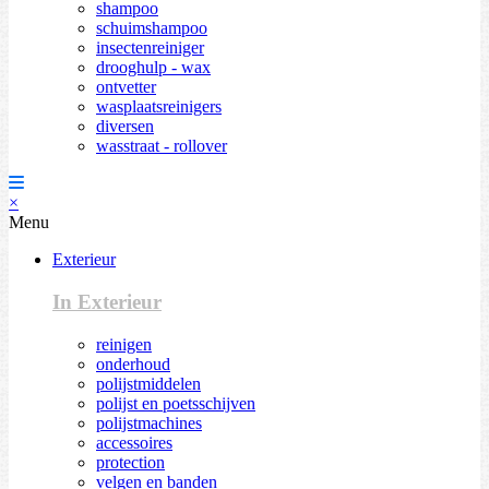
shampoo
schuimshampoo
insectenreiniger
drooghulp - wax
ontvetter
wasplaatsreinigers
diversen
wasstraat - rollover
×
Menu
Exterieur
In Exterieur
reinigen
onderhoud
polijstmiddelen
polijst en poetsschijven
polijstmachines
accessoires
protection
velgen en banden