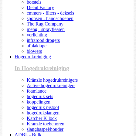
borstels
Detail Factory
emmers - filters - deksels
sponsen - handschoenen
The Rag Company
meng - sprayflessen
verlichting
infrarood drogers
afplaktape
blowers
Hogedrukreiniging
In Hogedrukreiniging
Kränzle hogedrukreinigers
Active hogedrukreinigers
foamlance
hogedruk sets
koppelingen
hogedruk pistool
hogedrukslangen
Karcher K-lock
Kranzle toebehoren
slanghaspel/houder
ADBL - Bulk