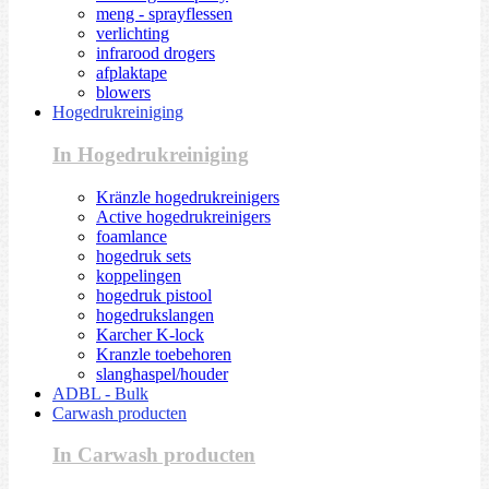
meng - sprayflessen
verlichting
infrarood drogers
afplaktape
blowers
Hogedrukreiniging
In Hogedrukreiniging
Kränzle hogedrukreinigers
Active hogedrukreinigers
foamlance
hogedruk sets
koppelingen
hogedruk pistool
hogedrukslangen
Karcher K-lock
Kranzle toebehoren
slanghaspel/houder
ADBL - Bulk
Carwash producten
In Carwash producten