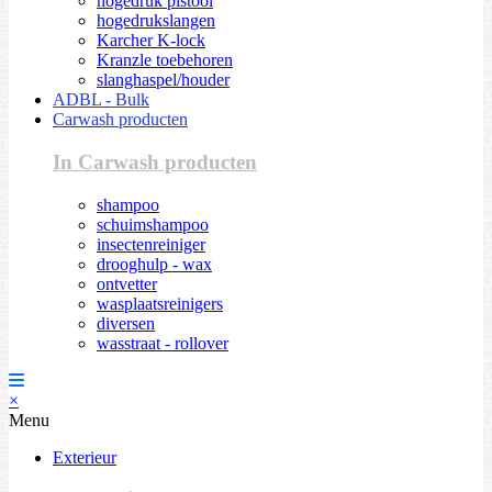
hogedruk pistool
hogedrukslangen
Karcher K-lock
Kranzle toebehoren
slanghaspel/houder
ADBL - Bulk
Carwash producten
In Carwash producten
shampoo
schuimshampoo
insectenreiniger
drooghulp - wax
ontvetter
wasplaatsreinigers
diversen
wasstraat - rollover
×
Menu
Exterieur