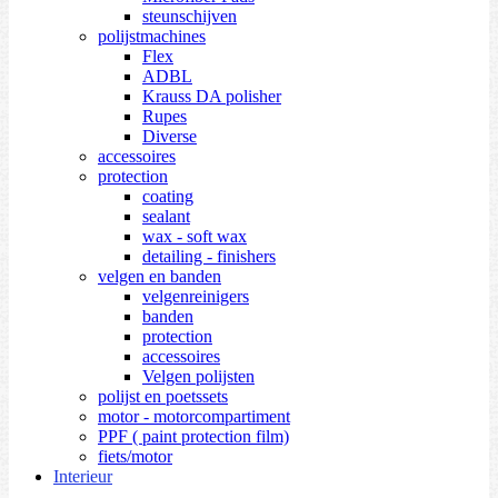
steunschijven
polijstmachines
Flex
ADBL
Krauss DA polisher
Rupes
Diverse
accessoires
protection
coating
sealant
wax - soft wax
detailing - finishers
velgen en banden
velgenreinigers
banden
protection
accessoires
Velgen polijsten
polijst en poetssets
motor - motorcompartiment
PPF ( paint protection film)
fiets/motor
Interieur