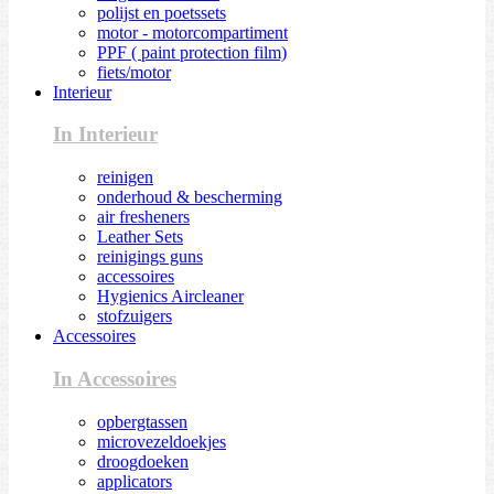
polijst en poetssets
motor - motorcompartiment
PPF ( paint protection film)
fiets/motor
Interieur
In Interieur
reinigen
onderhoud & bescherming
air fresheners
Leather Sets
reinigings guns
accessoires
Hygienics Aircleaner
stofzuigers
Accessoires
In Accessoires
opbergtassen
microvezeldoekjes
droogdoeken
applicators