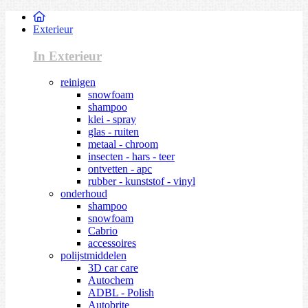
Exterieur
In Exterieur
reinigen
snowfoam
shampoo
klei - spray
glas - ruiten
metaal - chroom
insecten - hars - teer
ontvetten - apc
rubber - kunststof - vinyl
onderhoud
shampoo
snowfoam
Cabrio
accessoires
polijstmiddelen
3D car care
Autochem
ADBL - Polish
Autobrite