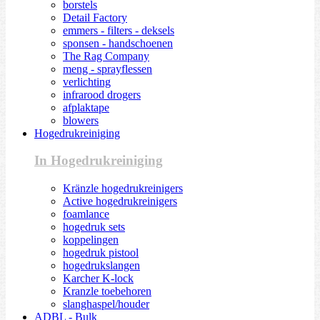
borstels
Detail Factory
emmers - filters - deksels
sponsen - handschoenen
The Rag Company
meng - sprayflessen
verlichting
infrarood drogers
afplaktape
blowers
Hogedrukreiniging
In Hogedrukreiniging
Kränzle hogedrukreinigers
Active hogedrukreinigers
foamlance
hogedruk sets
koppelingen
hogedruk pistool
hogedrukslangen
Karcher K-lock
Kranzle toebehoren
slanghaspel/houder
ADBL - Bulk