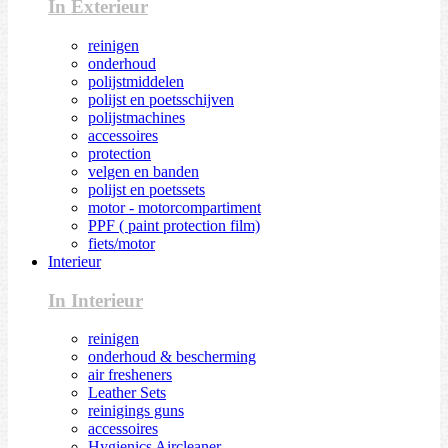
In Exterieur
reinigen
onderhoud
polijstmiddelen
polijst en poetsschijven
polijstmachines
accessoires
protection
velgen en banden
polijst en poetssets
motor - motorcompartiment
PPF ( paint protection film)
fiets/motor
Interieur
In Interieur
reinigen
onderhoud & bescherming
air fresheners
Leather Sets
reinigings guns
accessoires
Hygienics Aircleaner