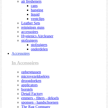
air fresheners
cans
hanging
liquid
ventclips
Leather Sets
reinigings guns
accessoires
Hygienics Aircleaner
stofzuigers
stofzuigers
onderdelen
Accessoires
In Accessoires
opbergtassen
microvezeldoekjes
droogdoeken
applicators
borstels
Detail Factory
emmers - filters - deksels
sponsen - handschoenen
The Rag Company