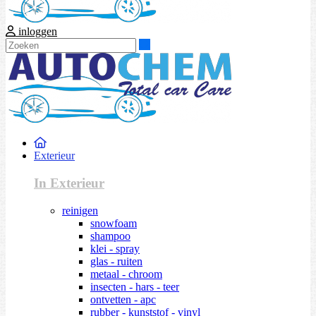
inloggen
Zoeken
Exterieur
In Exterieur
reinigen
snowfoam
shampoo
klei - spray
glas - ruiten
metaal - chroom
insecten - hars - teer
ontvetten - apc
rubber - kunststof - vinyl