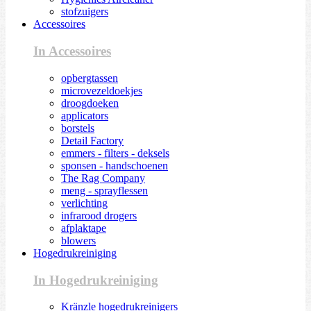
stofzuigers
Accessoires
In Accessoires
opbergtassen
microvezeldoekjes
droogdoeken
applicators
borstels
Detail Factory
emmers - filters - deksels
sponsen - handschoenen
The Rag Company
meng - sprayflessen
verlichting
infrarood drogers
afplaktape
blowers
Hogedrukreiniging
In Hogedrukreiniging
Kränzle hogedrukreinigers