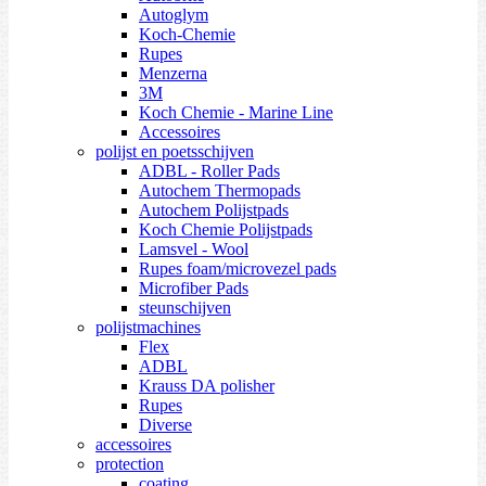
Autoglym
Koch-Chemie
Rupes
Menzerna
3M
Koch Chemie - Marine Line
Accessoires
polijst en poetsschijven
ADBL - Roller Pads
Autochem Thermopads
Autochem Polijstpads
Koch Chemie Polijstpads
Lamsvel - Wool
Rupes foam/microvezel pads
Microfiber Pads
steunschijven
polijstmachines
Flex
ADBL
Krauss DA polisher
Rupes
Diverse
accessoires
protection
coating