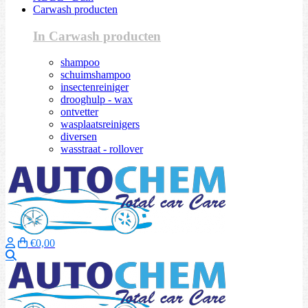
Carwash producten
In Carwash producten
shampoo
schuimshampoo
insectenreiniger
drooghulp - wax
ontvetter
wasplaatsreinigers
diversen
wasstraat - rollover
€0,00
Zoeken