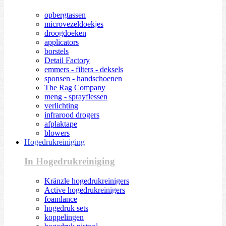
opbergtassen
microvezeldoekjes
droogdoeken
applicators
borstels
Detail Factory
emmers - filters - deksels
sponsen - handschoenen
The Rag Company
meng - sprayflessen
verlichting
infrarood drogers
afplaktape
blowers
Hogedrukreiniging
In Hogedrukreiniging
Kränzle hogedrukreinigers
Active hogedrukreinigers
foamlance
hogedruk sets
koppelingen