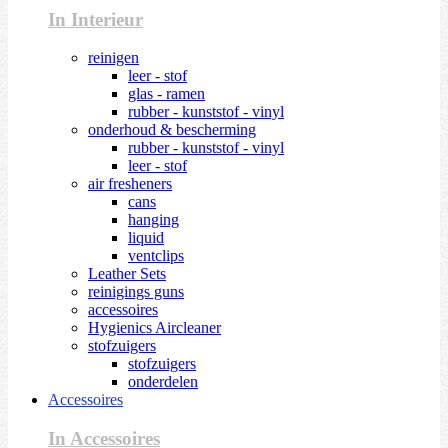
In Interieur
reinigen
leer - stof
glas - ramen
rubber - kunststof - vinyl
onderhoud & bescherming
rubber - kunststof - vinyl
leer - stof
air fresheners
cans
hanging
liquid
ventclips
Leather Sets
reinigings guns
accessoires
Hygienics Aircleaner
stofzuigers
stofzuigers
onderdelen
Accessoires
In Accessoires