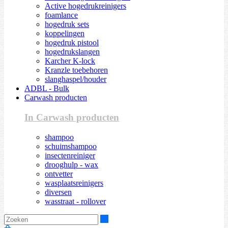
Active hogedrukreinigers
foamlance
hogedruk sets
koppelingen
hogedruk pistool
hogedrukslangen
Karcher K-lock
Kranzle toebehoren
slanghaspel/houder
ADBL - Bulk
Carwash producten
In Carwash producten
shampoo
schuimshampoo
insectenreiniger
drooghulp - wax
ontvetter
wasplaatsreinigers
diversen
wasstraat - rollover
Zoeken