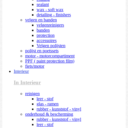
sealant
wax - soft wax
detailing - finishers
velgen en banden
velgenreinigers
banden
protection
accessoires
Velgen polijsten
polijst en poetssets
motor - motorcompartiment
PPF ( paint protection film)
fiets/motor
Interieur
In Interieur
reinigen
leer - stof
glas - ramen
rubber - kunststof - vinyl
onderhoud & bescherming
rubber - kunststof - vinyl
leer - stof