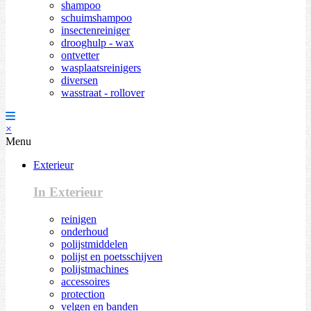
shampoo
schuimshampoo
insectenreiniger
drooghulp - wax
ontvetter
wasplaatsreinigers
diversen
wasstraat - rollover
×
Menu
Exterieur
In Exterieur
reinigen
onderhoud
polijstmiddelen
polijst en poetsschijven
polijstmachines
accessoires
protection
velgen en banden