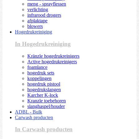
meng - sprayflessen
verlichting
infrarood drogers
afplaktape
blowers
Hogedrukreiniging
In Hogedrukreiniging
Kränzle hogedrukreinigers
Active hogedrukreinigers
foamlance
hogedruk sets
koppelingen
hogedruk pistool
hogedrukslangen
Karcher K-lock
Kranzle toebehoren
slanghaspel/houder
ADBL - Bulk
Carwash producten
In Carwash producten