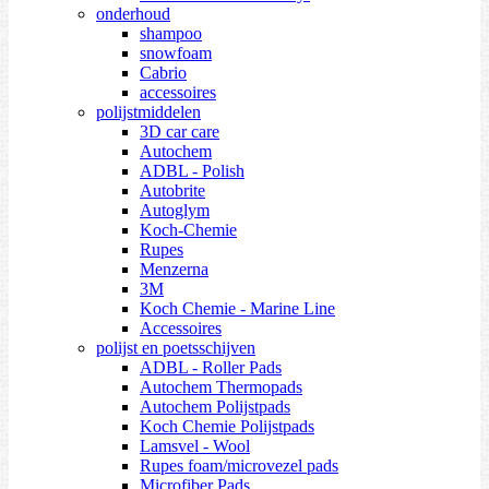
onderhoud
shampoo
snowfoam
Cabrio
accessoires
polijstmiddelen
3D car care
Autochem
ADBL - Polish
Autobrite
Autoglym
Koch-Chemie
Rupes
Menzerna
3M
Koch Chemie - Marine Line
Accessoires
polijst en poetsschijven
ADBL - Roller Pads
Autochem Thermopads
Autochem Polijstpads
Koch Chemie Polijstpads
Lamsvel - Wool
Rupes foam/microvezel pads
Microfiber Pads