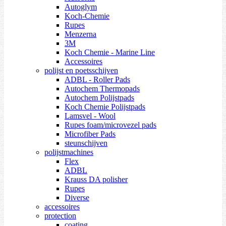
Autoglym
Koch-Chemie
Rupes
Menzerna
3M
Koch Chemie - Marine Line
Accessoires
polijst en poetsschijven
ADBL - Roller Pads
Autochem Thermopads
Autochem Polijstpads
Koch Chemie Polijstpads
Lamsvel - Wool
Rupes foam/microvezel pads
Microfiber Pads
steunschijven
polijstmachines
Flex
ADBL
Krauss DA polisher
Rupes
Diverse
accessoires
protection
coating