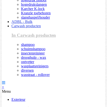
hogedruk pistool
hogedrukslangen
Karcher K-lock
Kranzle toebehoren
slanghaspel/houder
ADBL - Bulk
Carwash producten
In Carwash producten
shampoo
schuimshampoo
insectenreiniger
drooghulp - wax
ontvetter
wasplaatsreinigers
diversen
wasstraat - rollover
×
Menu
Exterieur