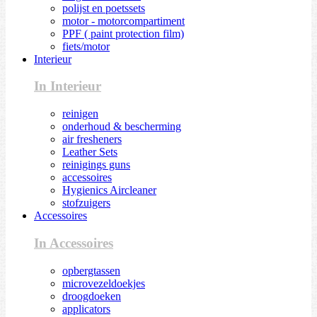
polijst en poetssets
motor - motorcompartiment
PPF ( paint protection film)
fiets/motor
Interieur
In Interieur
reinigen
onderhoud & bescherming
air fresheners
Leather Sets
reinigings guns
accessoires
Hygienics Aircleaner
stofzuigers
Accessoires
In Accessoires
opbergtassen
microvezeldoekjes
droogdoeken
applicators