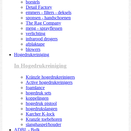
borstels
Detail Factory
emmers - filters - deksels
sponsen - handschoenen
The Rag Company
meng - sprayflessen
verlichting
infrarood drogers
afplaktape
blowers
Hogedrukreiniging
In Hogedrukreiniging
Kränzle hogedrukreinigers
Active hogedrukreinigers
foamlance
hogedruk sets
koppelingen
hogedruk pistool
hogedrukslangen
Karcher K-lock
Kranzle toebehoren
slanghaspel/houder
ADBL - Bulk