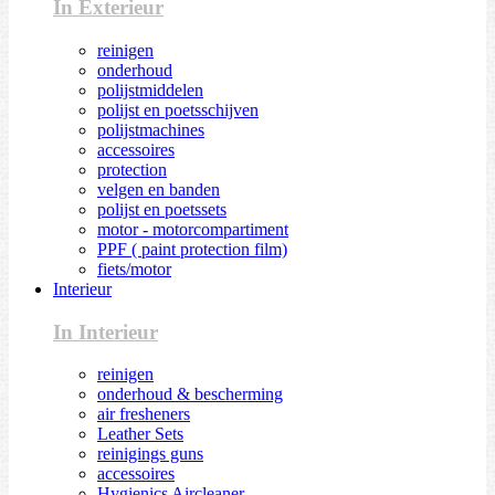
In Exterieur
reinigen
onderhoud
polijstmiddelen
polijst en poetsschijven
polijstmachines
accessoires
protection
velgen en banden
polijst en poetssets
motor - motorcompartiment
PPF ( paint protection film)
fiets/motor
Interieur
In Interieur
reinigen
onderhoud & bescherming
air fresheners
Leather Sets
reinigings guns
accessoires
Hygienics Aircleaner