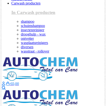
Carwash producten
In Carwash producten
shampoo
schuimshampoo
insectenreiniger
drooghulp - wax
ontvetter
wasplaatsreinigers
diversen
wasstraat - rollover
€0,00
Zoeken