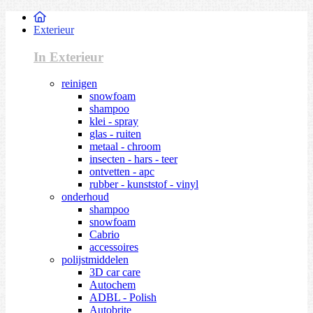
Exterieur
In Exterieur
reinigen
snowfoam
shampoo
klei - spray
glas - ruiten
metaal - chroom
insecten - hars - teer
ontvetten - apc
rubber - kunststof - vinyl
onderhoud
shampoo
snowfoam
Cabrio
accessoires
polijstmiddelen
3D car care
Autochem
ADBL - Polish
Autobrite