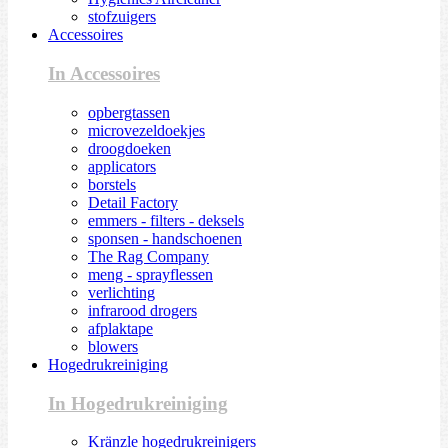
stofzuigers
Accessoires
In Accessoires
opbergtassen
microvezeldoekjes
droogdoeken
applicators
borstels
Detail Factory
emmers - filters - deksels
sponsen - handschoenen
The Rag Company
meng - sprayflessen
verlichting
infrarood drogers
afplaktape
blowers
Hogedrukreiniging
In Hogedrukreiniging
Kränzle hogedrukreinigers