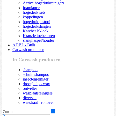
Active hogedrukreinigers
foamlance
hogedruk sets
koppelingen
hogedruk pistool
hogedrukslangen
Karcher K-lock
Kranzle toebehoren
slanghaspel/houder
ADBL - Bulk
Carwash producten
In Carwash producten
shampoo
schuimshampoo
insectenreiniger
drooghulp - wax
ontvetter
wasplaatsreinigers
diversen
wasstraat - rollover
Zoeken