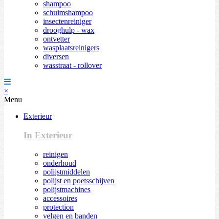
shampoo
schuimshampoo
insectenreiniger
drooghulp - wax
ontvetter
wasplaatsreinigers
diversen
wasstraat - rollover
×
Menu
Exterieur
In Exterieur
reinigen
onderhoud
polijstmiddelen
polijst en poetsschijven
polijstmachines
accessoires
protection
velgen en banden