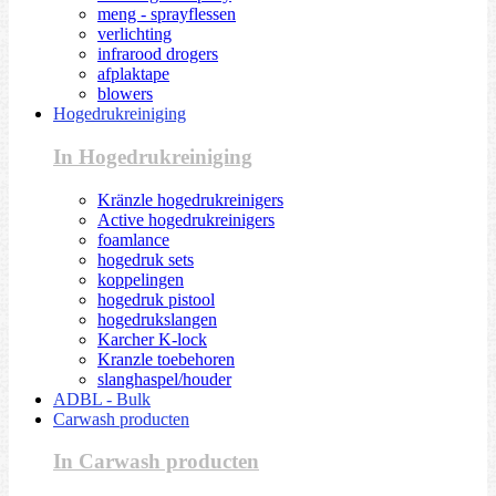
meng - sprayflessen
verlichting
infrarood drogers
afplaktape
blowers
Hogedrukreiniging
In Hogedrukreiniging
Kränzle hogedrukreinigers
Active hogedrukreinigers
foamlance
hogedruk sets
koppelingen
hogedruk pistool
hogedrukslangen
Karcher K-lock
Kranzle toebehoren
slanghaspel/houder
ADBL - Bulk
Carwash producten
In Carwash producten