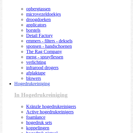
opbergtassen
microvezeldoekjes
droogdoeken
applicators
borstels
Detail Factory
emmers - filters - deksels
sponsen - handschoenen
The Rag Company
meng - sprayflessen
verlichting
infrarood drogers
afplaktape
blowers
Hogedrukreiniging
In Hogedrukreiniging
Kränzle hogedrukreinigers
Active hogedrukreinigers
foamlance
hogedruk sets
koppelingen