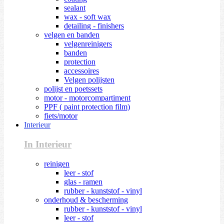
sealant
wax - soft wax
detailing - finishers
velgen en banden
velgenreinigers
banden
protection
accessoires
Velgen polijsten
polijst en poetssets
motor - motorcompartiment
PPF ( paint protection film)
fiets/motor
Interieur
In Interieur
reinigen
leer - stof
glas - ramen
rubber - kunststof - vinyl
onderhoud & bescherming
rubber - kunststof - vinyl
leer - stof