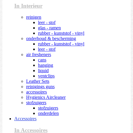
In Interieur
reinigen
leer - stof
glas - ramen
rubber - kunststof - vinyl
onderhoud & bescherming
rubber - kunststof - vinyl
leer - stof
air fresheners
cans
hanging
liquid
ventclips
Leather Sets
reinigings guns
accessoires
Hygienics Aircleaner
stofzuigers
stofzuigers
onderdelen
Accessoires
In Accessoires