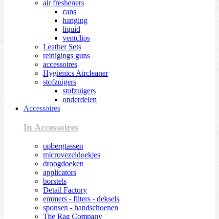
air fresheners
cans
hanging
liquid
ventclips
Leather Sets
reinigings guns
accessoires
Hygienics Aircleaner
stofzuigers
stofzuigers
onderdelen
Accessoires
In Accessoires
opbergtassen
microvezeldoekjes
droogdoeken
applicators
borstels
Detail Factory
emmers - filters - deksels
sponsen - handschoenen
The Rag Company