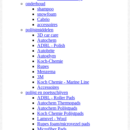
onderhoud
shampoo
snowfoam
Cabrio
accessoires
polijstmiddelen
3D car care
Autochem
ADBL - Polish
Autobrite
Autoglym
Koch-Chemie
Rupes
Menzerna
3M
Koch Chemie - Marine Line
Accessoires
polijst en poetsschijven
ADBL - Roller Pads
Autochem Thermopads
Autochem Polijstpads
Koch Chemie Polijstpads
Lamsvel - Wool
Rupes foam/microvezel pads
Microfiber Pads