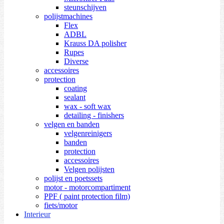
steunschijven
polijstmachines
Flex
ADBL
Krauss DA polisher
Rupes
Diverse
accessoires
protection
coating
sealant
wax - soft wax
detailing - finishers
velgen en banden
velgenreinigers
banden
protection
accessoires
Velgen polijsten
polijst en poetssets
motor - motorcompartiment
PPF ( paint protection film)
fiets/motor
Interieur