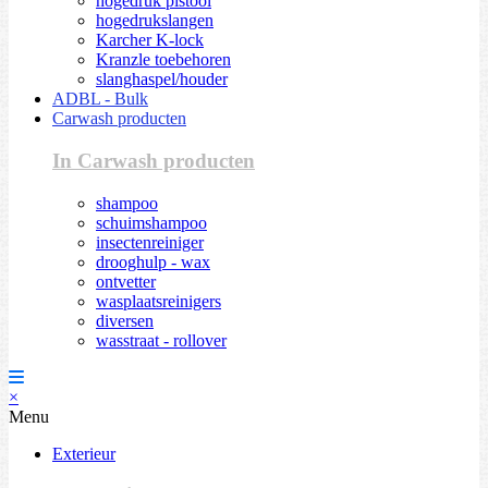
hogedruk pistool
hogedrukslangen
Karcher K-lock
Kranzle toebehoren
slanghaspel/houder
ADBL - Bulk
Carwash producten
In Carwash producten
shampoo
schuimshampoo
insectenreiniger
drooghulp - wax
ontvetter
wasplaatsreinigers
diversen
wasstraat - rollover
×
Menu
Exterieur