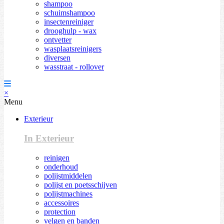
shampoo
schuimshampoo
insectenreiniger
drooghulp - wax
ontvetter
wasplaatsreinigers
diversen
wasstraat - rollover
×
Menu
Exterieur
In Exterieur
reinigen
onderhoud
polijstmiddelen
polijst en poetsschijven
polijstmachines
accessoires
protection
velgen en banden