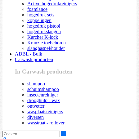
Active hogedrukreinigers
foamlance
hogedruk sets
koppelingen
hogedruk pistool
hogedrukslangen
Karcher K-lock
Kranzle toebehoren
slanghaspel/houder
ADBL - Bulk
Carwash producten
In Carwash producten
shampoo
schuimshampoo
insectenreiniger
drooghulp - wax
ontvetter
wasplaatsreinigers
diversen
wasstraat - rollover
Zoeken