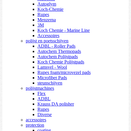
Autoglym
Koch-Chemie
Rupes
Menzerna
3M
Koch Chemie - Marine Line
Accessoires
polijst en poetsschijven
ADBL - Roller Pads
Autochem Thermopads
Autochem Polijstpads
Koch Chemie Polijstpads
Lamsvel - Wool
Rupes foam/microvezel pads
Microfiber Pads
steunschijven
polijstmachines
Flex
ADBL
Krauss DA polisher
Rupes
Diverse
accessoires
protection
coating