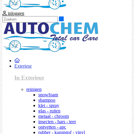
inloggen
Zoeken
Exterieur
In Exterieur
reinigen
snowfoam
shampoo
klei - spray
glas - ruiten
metaal - chroom
insecten - hars - teer
ontvetten - apc
rubber - kunststof - vinyl