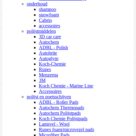
onderhoud
shampoo
snowfoam
Cabrio
accessoires
polijstmiddelen
3D car care
Autochem
ADBL - Polish
Autobrite
Autoglym
Koch-Chemie
Rupes
Menzerna
3M
Koch Chemie - Marine Line
Accessoires
polijst en poetsschijven
ADBL - Roller Pads
Autochem Thermopads
Autochem Polijstpads
Koch Chemie Polijstpads
Lamsvel - Wool
Rupes foam/microvezel pads
Microfiber Pads