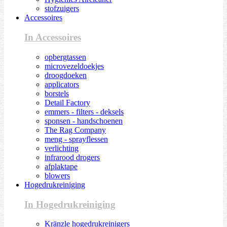
stofzuigers
Accessoires
In Accessoires
opbergtassen
microvezeldoekjes
droogdoeken
applicators
borstels
Detail Factory
emmers - filters - deksels
sponsen - handschoenen
The Rag Company
meng - sprayflessen
verlichting
infrarood drogers
afplaktape
blowers
Hogedrukreiniging
In Hogedrukreiniging
Kränzle hogedrukreinigers