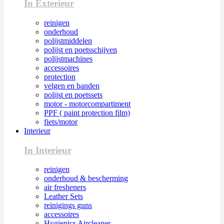
In Exterieur
reinigen
onderhoud
polijstmiddelen
polijst en poetsschijven
polijstmachines
accessoires
protection
velgen en banden
polijst en poetssets
motor - motorcompartiment
PPF ( paint protection film)
fiets/motor
Interieur
In Interieur
reinigen
onderhoud & bescherming
air fresheners
Leather Sets
reinigings guns
accessoires
Hygienics Aircleaner