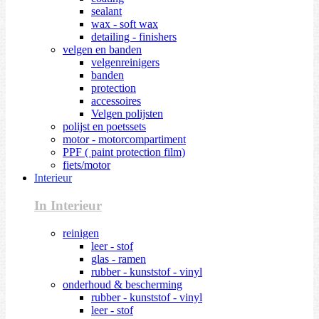
sealant
wax - soft wax
detailing - finishers
velgen en banden
velgenreinigers
banden
protection
accessoires
Velgen polijsten
polijst en poetssets
motor - motorcompartiment
PPF ( paint protection film)
fiets/motor
Interieur
In Interieur
reinigen
leer - stof
glas - ramen
rubber - kunststof - vinyl
onderhoud & bescherming
rubber - kunststof - vinyl
leer - stof