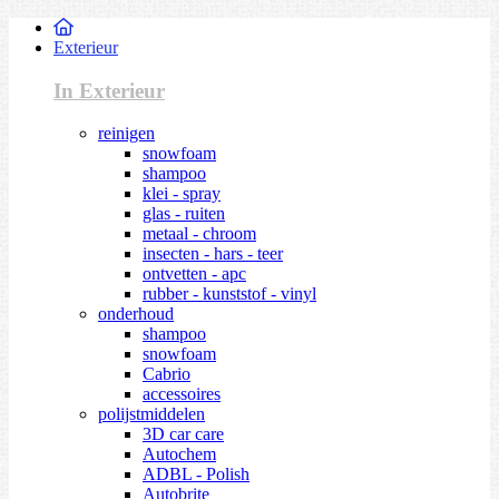
Exterieur
In Exterieur
reinigen
snowfoam
shampoo
klei - spray
glas - ruiten
metaal - chroom
insecten - hars - teer
ontvetten - apc
rubber - kunststof - vinyl
onderhoud
shampoo
snowfoam
Cabrio
accessoires
polijstmiddelen
3D car care
Autochem
ADBL - Polish
Autobrite