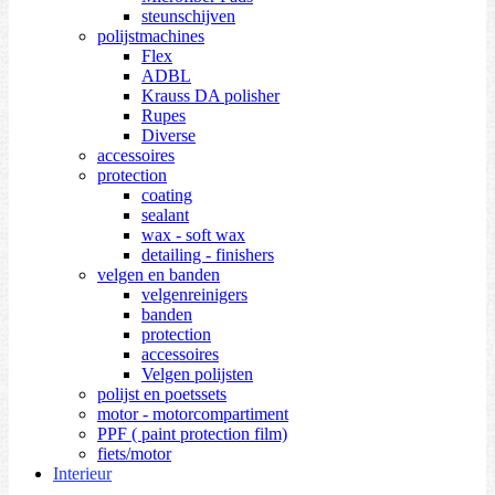
steunschijven
polijstmachines
Flex
ADBL
Krauss DA polisher
Rupes
Diverse
accessoires
protection
coating
sealant
wax - soft wax
detailing - finishers
velgen en banden
velgenreinigers
banden
protection
accessoires
Velgen polijsten
polijst en poetssets
motor - motorcompartiment
PPF ( paint protection film)
fiets/motor
Interieur