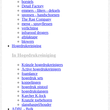
borstels
Detail Factory
emmers - filters - deksels
sponsen - handschoenen
The Rag Company
meng - sprayflessen
verlichting
infrarood drogers
afplaktape
blowers
Hogedrukreiniging
In Hogedrukreiniging
Kränzle hogedrukreinigers
Active hogedrukreinigers
foamlance
hogedruk sets
koppelingen
hogedruk pistool
hogedrukslangen
Karcher K-lock
Kranzle toebehoren
slanghaspel/houder
ADBL - Bulk