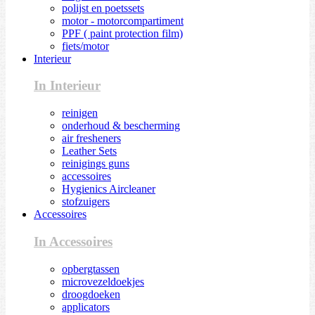
polijst en poetssets
motor - motorcompartiment
PPF ( paint protection film)
fiets/motor
Interieur
In Interieur
reinigen
onderhoud & bescherming
air fresheners
Leather Sets
reinigings guns
accessoires
Hygienics Aircleaner
stofzuigers
Accessoires
In Accessoires
opbergtassen
microvezeldoekjes
droogdoeken
applicators