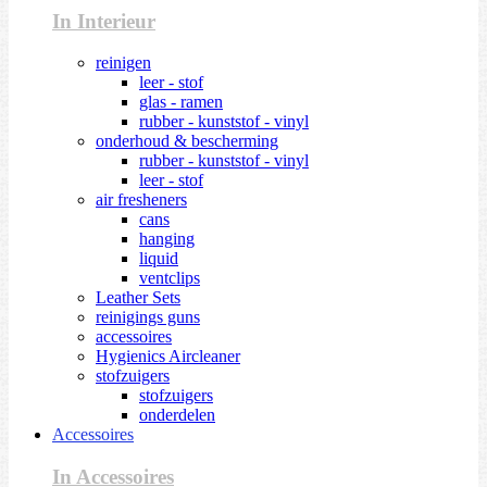
In Interieur
reinigen
leer - stof
glas - ramen
rubber - kunststof - vinyl
onderhoud & bescherming
rubber - kunststof - vinyl
leer - stof
air fresheners
cans
hanging
liquid
ventclips
Leather Sets
reinigings guns
accessoires
Hygienics Aircleaner
stofzuigers
stofzuigers
onderdelen
Accessoires
In Accessoires