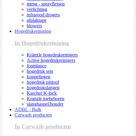
meng - sprayflessen
verlichting
infrarood drogers
afplaktape
blowers
Hogedrukreiniging
In Hogedrukreiniging
Kränzle hogedrukreinigers
Active hogedrukreinigers
foamlance
hogedruk sets
koppelingen
hogedruk pistool
hogedrukslangen
Karcher K-lock
Kranzle toebehoren
slanghaspel/houder
ADBL - Bulk
Carwash producten
In Carwash producten