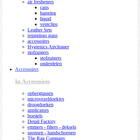
air fresheners
cans
hanging
liquid
ventclips
Leather Sets
reinigings guns
accessoires
Hygienics Aircleaner
stofzuigers
stofzuigers
onderdelen
Accessoires
In Accessoires
opbergtassen
microvezeldoekjes
droogdoeken
applicators
borstels
Detail Factory
emmers - filters - deksels
sponsen - handschoenen
The Rag Company