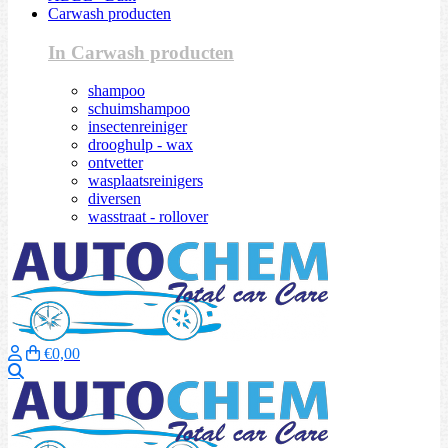
Carwash producten
In Carwash producten
shampoo
schuimshampoo
insectenreiniger
drooghulp - wax
ontvetter
wasplaatsreinigers
diversen
wasstraat - rollover
€0,00
Zoeken