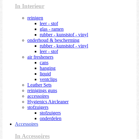
In Interieur
reinigen
leer - stof
glas - ramen
rubber - kunststof - vinyl
onderhoud & bescherming
rubber - kunststof - vinyl
leer - stof
air fresheners
cans
hanging
liquid
ventclips
Leather Sets
reinigings guns
accessoires
Hygienics Aircleaner
stofzuigers
stofzuigers
onderdelen
Accessoires
In Accessoires