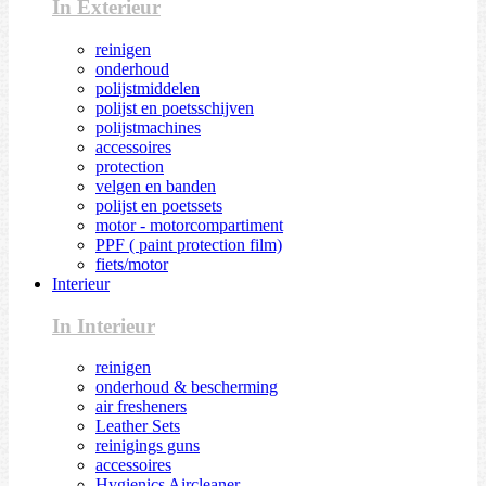
In Exterieur
reinigen
onderhoud
polijstmiddelen
polijst en poetsschijven
polijstmachines
accessoires
protection
velgen en banden
polijst en poetssets
motor - motorcompartiment
PPF ( paint protection film)
fiets/motor
Interieur
In Interieur
reinigen
onderhoud & bescherming
air fresheners
Leather Sets
reinigings guns
accessoires
Hygienics Aircleaner