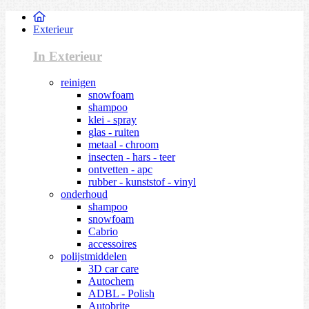
Exterieur
In Exterieur
reinigen
snowfoam
shampoo
klei - spray
glas - ruiten
metaal - chroom
insecten - hars - teer
ontvetten - apc
rubber - kunststof - vinyl
onderhoud
shampoo
snowfoam
Cabrio
accessoires
polijstmiddelen
3D car care
Autochem
ADBL - Polish
Autobrite