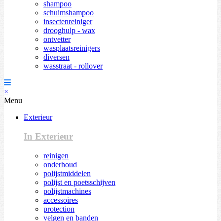
shampoo
schuimshampoo
insectenreiniger
drooghulp - wax
ontvetter
wasplaatsreinigers
diversen
wasstraat - rollover
×
Menu
Exterieur
In Exterieur
reinigen
onderhoud
polijstmiddelen
polijst en poetsschijven
polijstmachines
accessoires
protection
velgen en banden