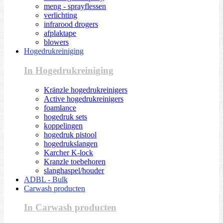
meng - sprayflessen
verlichting
infrarood drogers
afplaktape
blowers
Hogedrukreiniging
In Hogedrukreiniging
Kränzle hogedrukreinigers
Active hogedrukreinigers
foamlance
hogedruk sets
koppelingen
hogedruk pistool
hogedrukslangen
Karcher K-lock
Kranzle toebehoren
slanghaspel/houder
ADBL - Bulk
Carwash producten
In Carwash producten