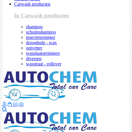
Carwash producten
In Carwash producten
shampoo
schuimshampoo
insectenreiniger
drooghulp - wax
ontvetter
wasplaatsreinigers
diversen
wasstraat - rollover
€0,00
Zoeken