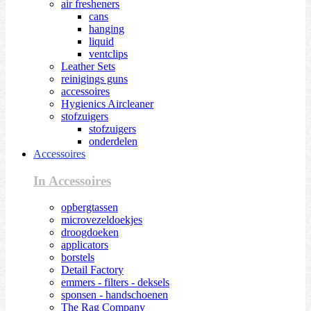
air fresheners
cans
hanging
liquid
ventclips
Leather Sets
reinigings guns
accessoires
Hygienics Aircleaner
stofzuigers
stofzuigers
onderdelen
Accessoires
In Accessoires
opbergtassen
microvezeldoekjes
droogdoeken
applicators
borstels
Detail Factory
emmers - filters - deksels
sponsen - handschoenen
The Rag Company