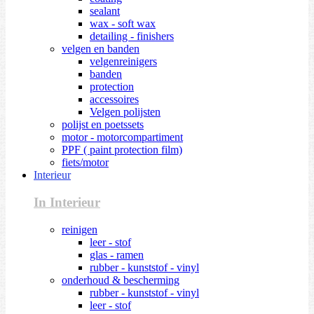
sealant
wax - soft wax
detailing - finishers
velgen en banden
velgenreinigers
banden
protection
accessoires
Velgen polijsten
polijst en poetssets
motor - motorcompartiment
PPF ( paint protection film)
fiets/motor
Interieur
In Interieur
reinigen
leer - stof
glas - ramen
rubber - kunststof - vinyl
onderhoud & bescherming
rubber - kunststof - vinyl
leer - stof