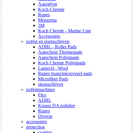
Autoglym
Koch-Chemie
Rupes
Menzerna
3M
Koch Chemie - Marine Line
Accessoires
polijst en poetsschijven
ADBL - Roller Pads
Autochem Thermopads
Autochem Polijstpads
Koch Chemie Polijstpads
Lamsvel - Wool
Rupes foam/microvezel pads
Microfiber Pads
steunschijven
polijstmachines
Flex
ADBL
Krauss DA polisher
Rupes
Diverse
accessoires
protection
coating