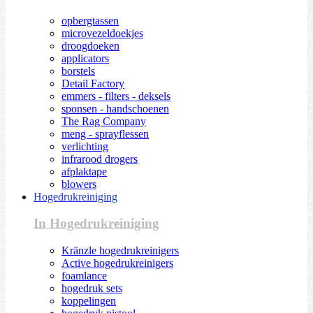
opbergtassen
microvezeldoekjes
droogdoeken
applicators
borstels
Detail Factory
emmers - filters - deksels
sponsen - handschoenen
The Rag Company
meng - sprayflessen
verlichting
infrarood drogers
afplaktape
blowers
Hogedrukreiniging
In Hogedrukreiniging
Kränzle hogedrukreinigers
Active hogedrukreinigers
foamlance
hogedruk sets
koppelingen