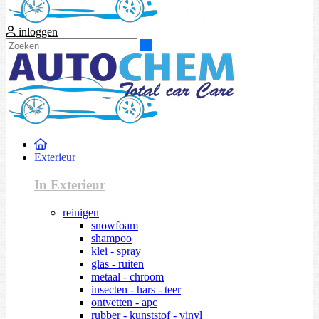
inloggen
Zoeken
Exterieur
In Exterieur
reinigen
snowfoam
shampoo
klei - spray
glas - ruiten
metaal - chroom
insecten - hars - teer
ontvetten - apc
rubber - kunststof - vinyl