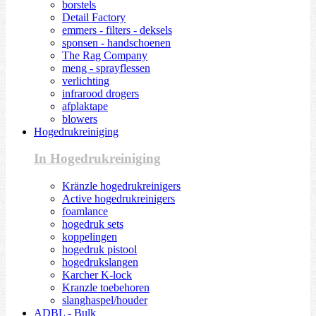
borstels
Detail Factory
emmers - filters - deksels
sponsen - handschoenen
The Rag Company
meng - sprayflessen
verlichting
infrarood drogers
afplaktape
blowers
Hogedrukreiniging
In Hogedrukreiniging
Kränzle hogedrukreinigers
Active hogedrukreinigers
foamlance
hogedruk sets
koppelingen
hogedruk pistool
hogedrukslangen
Karcher K-lock
Kranzle toebehoren
slanghaspel/houder
ADBL - Bulk