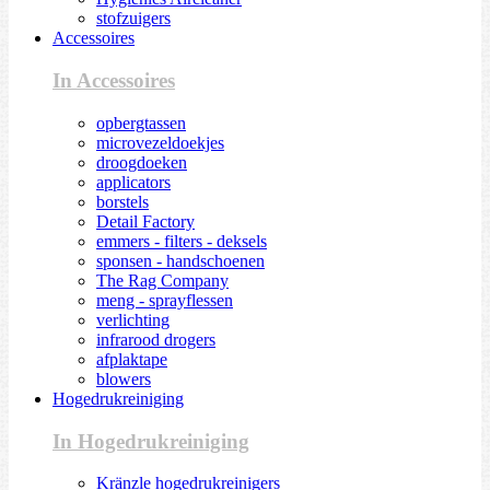
stofzuigers
Accessoires
In Accessoires
opbergtassen
microvezeldoekjes
droogdoeken
applicators
borstels
Detail Factory
emmers - filters - deksels
sponsen - handschoenen
The Rag Company
meng - sprayflessen
verlichting
infrarood drogers
afplaktape
blowers
Hogedrukreiniging
In Hogedrukreiniging
Kränzle hogedrukreinigers