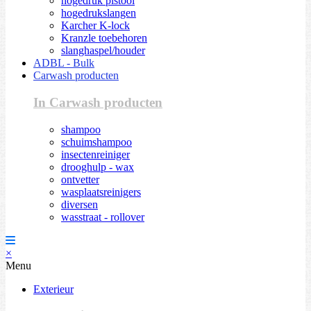
hogedruk pistool
hogedrukslangen
Karcher K-lock
Kranzle toebehoren
slanghaspel/houder
ADBL - Bulk
Carwash producten
In Carwash producten
shampoo
schuimshampoo
insectenreiniger
drooghulp - wax
ontvetter
wasplaatsreinigers
diversen
wasstraat - rollover
×
Menu
Exterieur