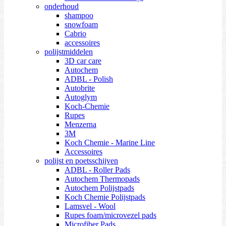
onderhoud
shampoo
snowfoam
Cabrio
accessoires
polijstmiddelen
3D car care
Autochem
ADBL - Polish
Autobrite
Autoglym
Koch-Chemie
Rupes
Menzerna
3M
Koch Chemie - Marine Line
Accessoires
polijst en poetsschijven
ADBL - Roller Pads
Autochem Thermopads
Autochem Polijstpads
Koch Chemie Polijstpads
Lamsvel - Wool
Rupes foam/microvezel pads
Microfiber Pads