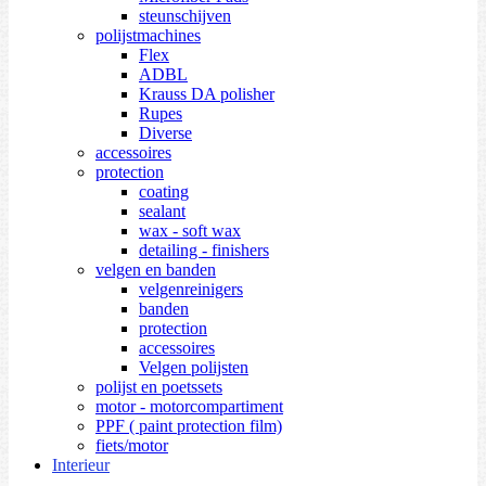
steunschijven
polijstmachines
Flex
ADBL
Krauss DA polisher
Rupes
Diverse
accessoires
protection
coating
sealant
wax - soft wax
detailing - finishers
velgen en banden
velgenreinigers
banden
protection
accessoires
Velgen polijsten
polijst en poetssets
motor - motorcompartiment
PPF ( paint protection film)
fiets/motor
Interieur