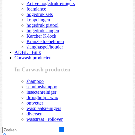
Active hogedrukreinigers
foamlance
hogedruk sets
koppelingen
hogedruk pistool
hogedrukslangen
Karcher K-lock
Kranzle toebehoren
slanghaspel/houder
ADBL - Bulk
Carwash producten
In Carwash producten
shampoo
schuimshampoo
insectenreiniger
drooghulp - wax
ontvetter
wasplaatsreinigers
diversen
wasstraat - rollover
Zoeken