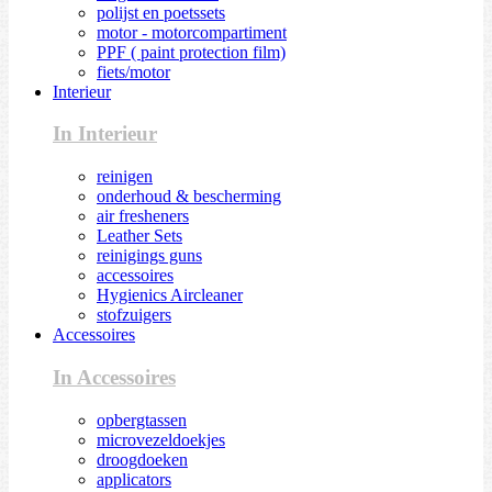
polijst en poetssets
motor - motorcompartiment
PPF ( paint protection film)
fiets/motor
Interieur
In Interieur
reinigen
onderhoud & bescherming
air fresheners
Leather Sets
reinigings guns
accessoires
Hygienics Aircleaner
stofzuigers
Accessoires
In Accessoires
opbergtassen
microvezeldoekjes
droogdoeken
applicators