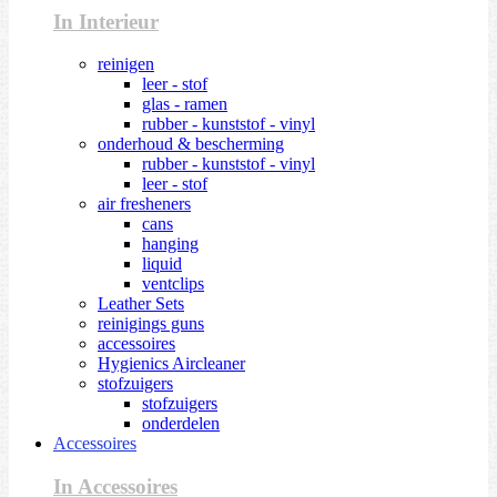
In Interieur
reinigen
leer - stof
glas - ramen
rubber - kunststof - vinyl
onderhoud & bescherming
rubber - kunststof - vinyl
leer - stof
air fresheners
cans
hanging
liquid
ventclips
Leather Sets
reinigings guns
accessoires
Hygienics Aircleaner
stofzuigers
stofzuigers
onderdelen
Accessoires
In Accessoires