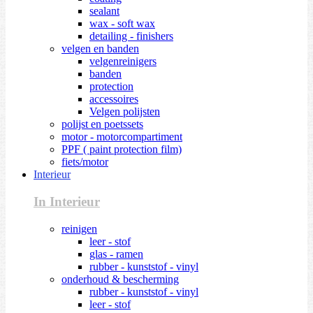
sealant
wax - soft wax
detailing - finishers
velgen en banden
velgenreinigers
banden
protection
accessoires
Velgen polijsten
polijst en poetssets
motor - motorcompartiment
PPF ( paint protection film)
fiets/motor
Interieur
In Interieur
reinigen
leer - stof
glas - ramen
rubber - kunststof - vinyl
onderhoud & bescherming
rubber - kunststof - vinyl
leer - stof