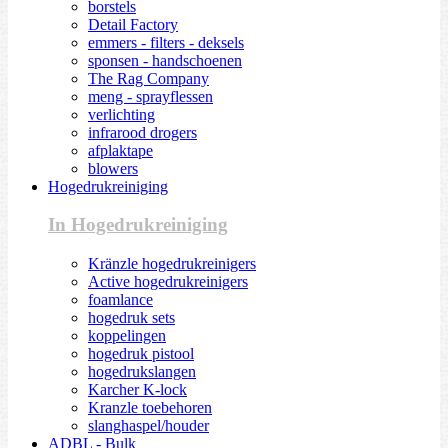
borstels
Detail Factory
emmers - filters - deksels
sponsen - handschoenen
The Rag Company
meng - sprayflessen
verlichting
infrarood drogers
afplaktape
blowers
Hogedrukreiniging
In Hogedrukreiniging
Kränzle hogedrukreinigers
Active hogedrukreinigers
foamlance
hogedruk sets
koppelingen
hogedruk pistool
hogedrukslangen
Karcher K-lock
Kranzle toebehoren
slanghaspel/houder
ADBL - Bulk