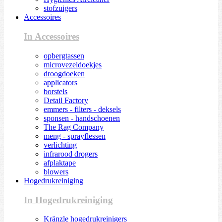
stofzuigers
Accessoires
In Accessoires
opbergtassen
microvezeldoekjes
droogdoeken
applicators
borstels
Detail Factory
emmers - filters - deksels
sponsen - handschoenen
The Rag Company
meng - sprayflessen
verlichting
infrarood drogers
afplaktape
blowers
Hogedrukreiniging
In Hogedrukreiniging
Kränzle hogedrukreinigers