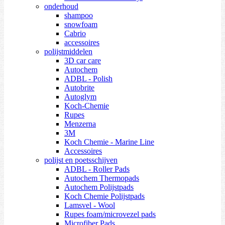
onderhoud
shampoo
snowfoam
Cabrio
accessoires
polijstmiddelen
3D car care
Autochem
ADBL - Polish
Autobrite
Autoglym
Koch-Chemie
Rupes
Menzerna
3M
Koch Chemie - Marine Line
Accessoires
polijst en poetsschijven
ADBL - Roller Pads
Autochem Thermopads
Autochem Polijstpads
Koch Chemie Polijstpads
Lamsvel - Wool
Rupes foam/microvezel pads
Microfiber Pads