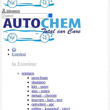
inloggen
Zoeken
Exterieur
In Exterieur
reinigen
snowfoam
shampoo
klei - spray
glas - ruiten
metaal - chroom
insecten - hars - teer
ontvetten - apc
rubber - kunststof - vinyl