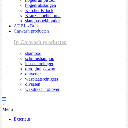
hogedruk pistool
hogedrukslangen
Karcher K-lock
Kranzle toebehoren
slanghaspel/houder
ADBL - Bulk
Carwash producten
In Carwash producten
shampoo
schuimshampoo
insectenreiniger
drooghulp - wax
ontvetter
wasplaatsreinigers
diversen
wasstraat - rollover
×
Menu
Exterieur