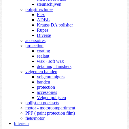
steunschijven
polijstmachines
Flex
ADBL
Krauss DA polisher
Rupes
Diverse
accessoires
protection
coating
sealant
wax - soft wax
detailing - finishers
velgen en banden
velgenreinigers
banden
protection
accessoires
Velgen polijsten
polijst en poetssets
motor - motorcompartiment
PPF ( paint protection film)
fiets/motor
Interieur