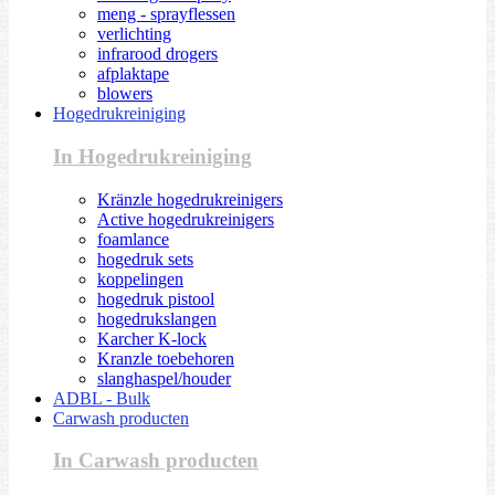
meng - sprayflessen
verlichting
infrarood drogers
afplaktape
blowers
Hogedrukreiniging
In Hogedrukreiniging
Kränzle hogedrukreinigers
Active hogedrukreinigers
foamlance
hogedruk sets
koppelingen
hogedruk pistool
hogedrukslangen
Karcher K-lock
Kranzle toebehoren
slanghaspel/houder
ADBL - Bulk
Carwash producten
In Carwash producten