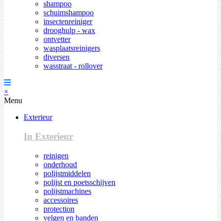
shampoo
schuimshampoo
insectenreiniger
drooghulp - wax
ontvetter
wasplaatsreinigers
diversen
wasstraat - rollover
×
Menu
Exterieur
In Exterieur
reinigen
onderhoud
polijstmiddelen
polijst en poetsschijven
polijstmachines
accessoires
protection
velgen en banden