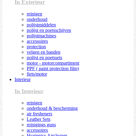
In Exterieur
reinigen
onderhoud
polijstmiddelen
polijst en poetsschijven
polijstmachines
accessoires
protection
velgen en banden
polijst en poetssets
motor - motorcompartiment
PPF ( paint protection film)
fiets/motor
Interieur
In Interieur
reinigen
onderhoud & bescherming
air fresheners
Leather Sets
reinigings guns
accessoires
Hygienics Aircleaner