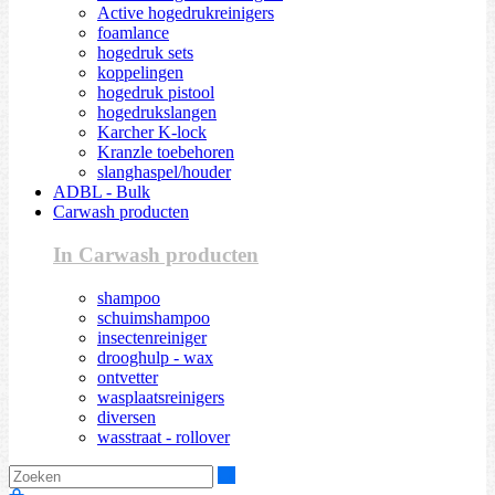
Active hogedrukreinigers
foamlance
hogedruk sets
koppelingen
hogedruk pistool
hogedrukslangen
Karcher K-lock
Kranzle toebehoren
slanghaspel/houder
ADBL - Bulk
Carwash producten
In Carwash producten
shampoo
schuimshampoo
insectenreiniger
drooghulp - wax
ontvetter
wasplaatsreinigers
diversen
wasstraat - rollover
Zoeken