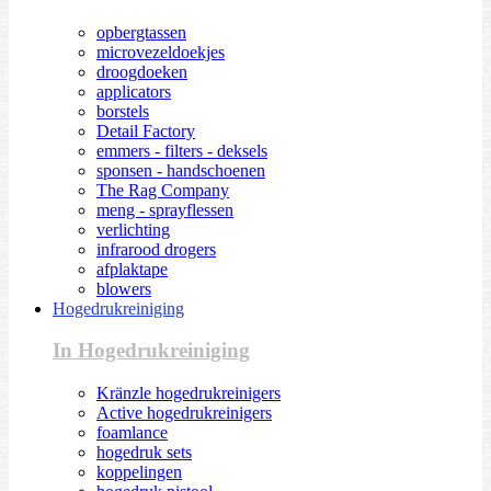
opbergtassen
microvezeldoekjes
droogdoeken
applicators
borstels
Detail Factory
emmers - filters - deksels
sponsen - handschoenen
The Rag Company
meng - sprayflessen
verlichting
infrarood drogers
afplaktape
blowers
Hogedrukreiniging
In Hogedrukreiniging
Kränzle hogedrukreinigers
Active hogedrukreinigers
foamlance
hogedruk sets
koppelingen