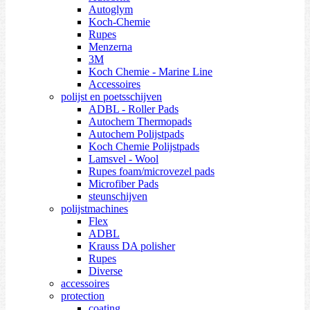
Autoglym
Koch-Chemie
Rupes
Menzerna
3M
Koch Chemie - Marine Line
Accessoires
polijst en poetsschijven
ADBL - Roller Pads
Autochem Thermopads
Autochem Polijstpads
Koch Chemie Polijstpads
Lamsvel - Wool
Rupes foam/microvezel pads
Microfiber Pads
steunschijven
polijstmachines
Flex
ADBL
Krauss DA polisher
Rupes
Diverse
accessoires
protection
coating