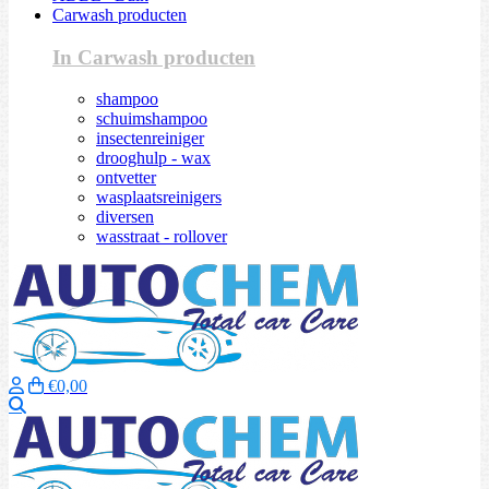
Carwash producten
In Carwash producten
shampoo
schuimshampoo
insectenreiniger
drooghulp - wax
ontvetter
wasplaatsreinigers
diversen
wasstraat - rollover
€0,00
Zoeken