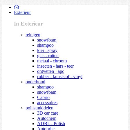
Exterieur
In Exterieur
reinigen
snowfoam
shampoo
klei - spray
glas - ruiten
metaal - chroom
insecten - hars - teer
ontvetten - apc
rubber - kunststof - vinyl
onderhoud
shampoo
snowfoam
Cabrio
accessoires
polijstmiddelen
3D car care
Autochem
ADBL - Polish
Autobrite