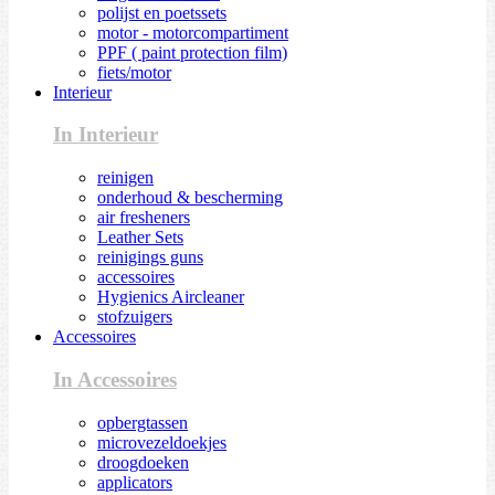
polijst en poetssets
motor - motorcompartiment
PPF ( paint protection film)
fiets/motor
Interieur
In Interieur
reinigen
onderhoud & bescherming
air fresheners
Leather Sets
reinigings guns
accessoires
Hygienics Aircleaner
stofzuigers
Accessoires
In Accessoires
opbergtassen
microvezeldoekjes
droogdoeken
applicators