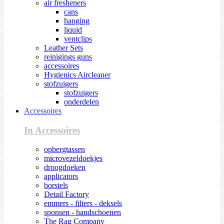
air fresheners
cans
hanging
liquid
ventclips
Leather Sets
reinigings guns
accessoires
Hygienics Aircleaner
stofzuigers
stofzuigers
onderdelen
Accessoires
In Accessoires
opbergtassen
microvezeldoekjes
droogdoeken
applicators
borstels
Detail Factory
emmers - filters - deksels
sponsen - handschoenen
The Rag Company