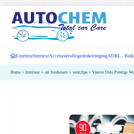
Exterieur
Interieur
Accessoires
Hogedrukreiniging
ADBL - Bulk
Home
>
Interieur
>
air fresheners
>
ventclips
>
Vinove Oslo Prestige Wo