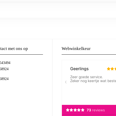
act met ons op
Webwinkelkeur
-543494
68924
68924