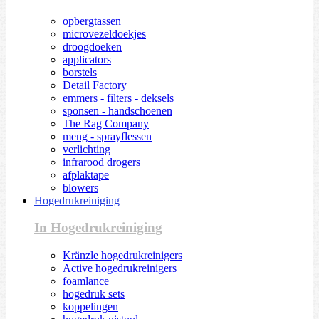
opbergtassen
microvezeldoekjes
droogdoeken
applicators
borstels
Detail Factory
emmers - filters - deksels
sponsen - handschoenen
The Rag Company
meng - sprayflessen
verlichting
infrarood drogers
afplaktape
blowers
Hogedrukreiniging
In Hogedrukreiniging
Kränzle hogedrukreinigers
Active hogedrukreinigers
foamlance
hogedruk sets
koppelingen