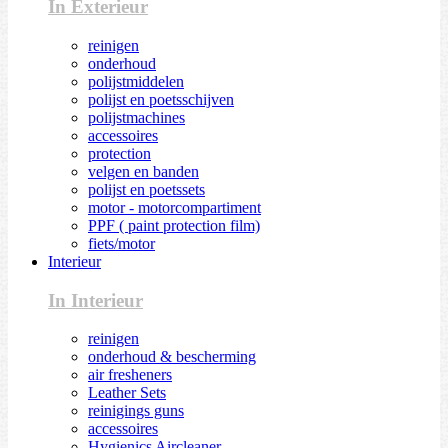
In Exterieur
reinigen
onderhoud
polijstmiddelen
polijst en poetsschijven
polijstmachines
accessoires
protection
velgen en banden
polijst en poetssets
motor - motorcompartiment
PPF ( paint protection film)
fiets/motor
Interieur
In Interieur
reinigen
onderhoud & bescherming
air fresheners
Leather Sets
reinigings guns
accessoires
Hygienics Aircleaner