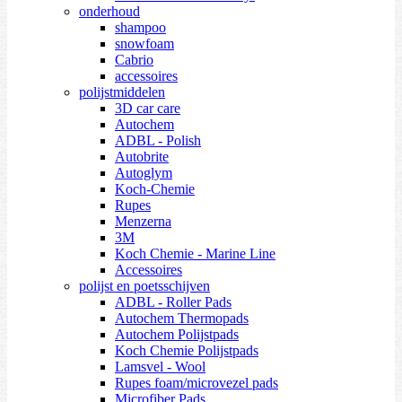
onderhoud
shampoo
snowfoam
Cabrio
accessoires
polijstmiddelen
3D car care
Autochem
ADBL - Polish
Autobrite
Autoglym
Koch-Chemie
Rupes
Menzerna
3M
Koch Chemie - Marine Line
Accessoires
polijst en poetsschijven
ADBL - Roller Pads
Autochem Thermopads
Autochem Polijstpads
Koch Chemie Polijstpads
Lamsvel - Wool
Rupes foam/microvezel pads
Microfiber Pads