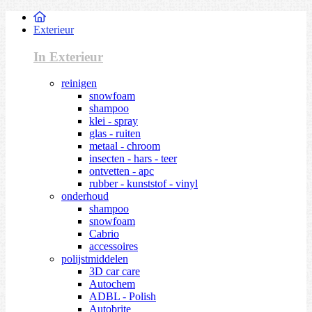
Exterieur
In Exterieur
reinigen
snowfoam
shampoo
klei - spray
glas - ruiten
metaal - chroom
insecten - hars - teer
ontvetten - apc
rubber - kunststof - vinyl
onderhoud
shampoo
snowfoam
Cabrio
accessoires
polijstmiddelen
3D car care
Autochem
ADBL - Polish
Autobrite