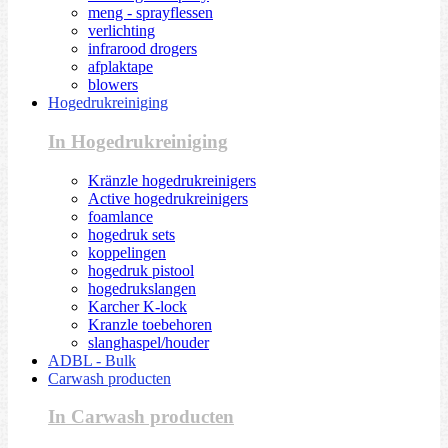
meng - sprayflessen
verlichting
infrarood drogers
afplaktape
blowers
Hogedrukreiniging
In Hogedrukreiniging
Kränzle hogedrukreinigers
Active hogedrukreinigers
foamlance
hogedruk sets
koppelingen
hogedruk pistool
hogedrukslangen
Karcher K-lock
Kranzle toebehoren
slanghaspel/houder
ADBL - Bulk
Carwash producten
In Carwash producten