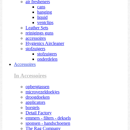
air fresheners
cans
hanging
liquid
ventclips
Leather Sets
reinigings guns
accessoires
Hygienics Aircleaner
stofzuigers
stofzuigers
onderdelen
Accessoires
In Accessoires
opbergtassen
microvezeldoekjes
droogdoeken
applicators
borstels
Detail Factory
emmers - filters - deksels
sponsen - handschoenen
The Rag Company