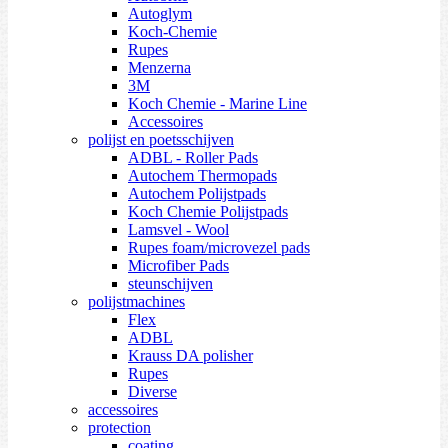
Autoglym
Koch-Chemie
Rupes
Menzerna
3M
Koch Chemie - Marine Line
Accessoires
polijst en poetsschijven
ADBL - Roller Pads
Autochem Thermopads
Autochem Polijstpads
Koch Chemie Polijstpads
Lamsvel - Wool
Rupes foam/microvezel pads
Microfiber Pads
steunschijven
polijstmachines
Flex
ADBL
Krauss DA polisher
Rupes
Diverse
accessoires
protection
coating