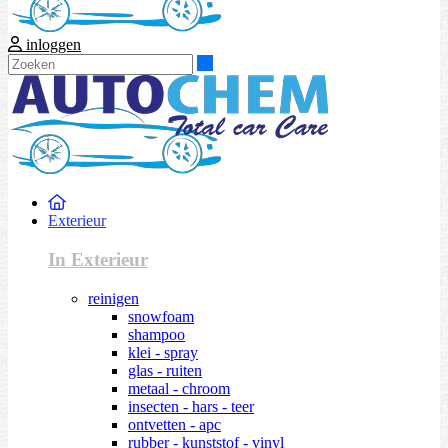
inloggen
Zoeken
Exterieur
In Exterieur
reinigen
snowfoam
shampoo
klei - spray
glas - ruiten
metaal - chroom
insecten - hars - teer
ontvetten - apc
rubber - kunststof - vinyl