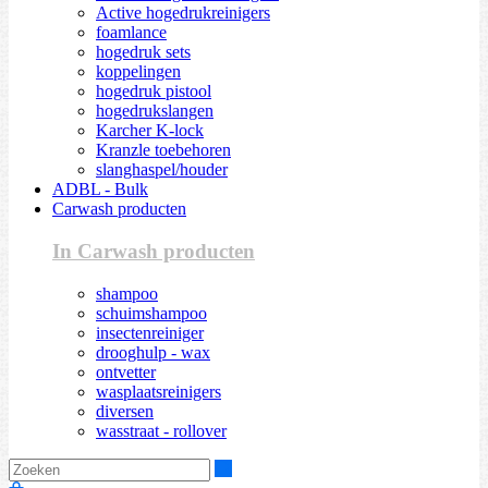
Active hogedrukreinigers
foamlance
hogedruk sets
koppelingen
hogedruk pistool
hogedrukslangen
Karcher K-lock
Kranzle toebehoren
slanghaspel/houder
ADBL - Bulk
Carwash producten
In Carwash producten
shampoo
schuimshampoo
insectenreiniger
drooghulp - wax
ontvetter
wasplaatsreinigers
diversen
wasstraat - rollover
Zoeken