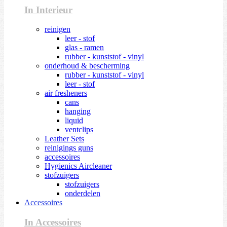
In Interieur
reinigen
leer - stof
glas - ramen
rubber - kunststof - vinyl
onderhoud & bescherming
rubber - kunststof - vinyl
leer - stof
air fresheners
cans
hanging
liquid
ventclips
Leather Sets
reinigings guns
accessoires
Hygienics Aircleaner
stofzuigers
stofzuigers
onderdelen
Accessoires
In Accessoires