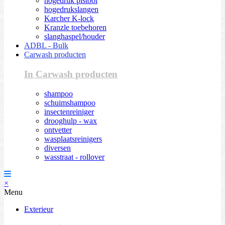
hogedruk pistool
hogedrukslangen
Karcher K-lock
Kranzle toebehoren
slanghaspel/houder
ADBL - Bulk
Carwash producten
In Carwash producten
shampoo
schuimshampoo
insectenreiniger
drooghulp - wax
ontvetter
wasplaatsreinigers
diversen
wasstraat - rollover
×
Menu
Exterieur