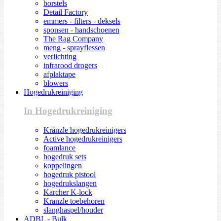
borstels
Detail Factory
emmers - filters - deksels
sponsen - handschoenen
The Rag Company
meng - sprayflessen
verlichting
infrarood drogers
afplaktape
blowers
Hogedrukreiniging
In Hogedrukreiniging
Kränzle hogedrukreinigers
Active hogedrukreinigers
foamlance
hogedruk sets
koppelingen
hogedruk pistool
hogedrukslangen
Karcher K-lock
Kranzle toebehoren
slanghaspel/houder
ADBL - Bulk