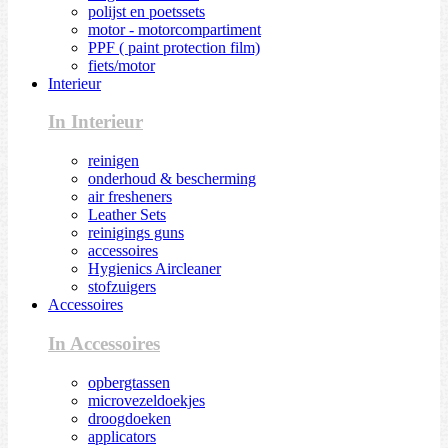
polijst en poetssets
motor - motorcompartiment
PPF ( paint protection film)
fiets/motor
Interieur
In Interieur
reinigen
onderhoud & bescherming
air fresheners
Leather Sets
reinigings guns
accessoires
Hygienics Aircleaner
stofzuigers
Accessoires
In Accessoires
opbergtassen
microvezeldoekjes
droogdoeken
applicators