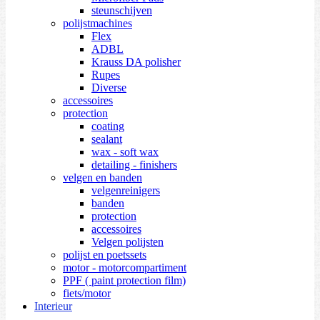
steunschijven
polijstmachines
Flex
ADBL
Krauss DA polisher
Rupes
Diverse
accessoires
protection
coating
sealant
wax - soft wax
detailing - finishers
velgen en banden
velgenreinigers
banden
protection
accessoires
Velgen polijsten
polijst en poetssets
motor - motorcompartiment
PPF ( paint protection film)
fiets/motor
Interieur