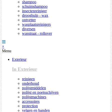
shampoo
schuimshampoo
insectenreiniger
drooghulp - wax
ontvetter
wasplaatsreinigers
diversen
wasstraat - rollover
×
Menu
Exterieur
In Exterieur
reinigen
onderhoud
polijstmiddelen
polijst en poetsschijven
polijstmachines
accessoires
protection
velgen en banden