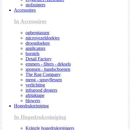
stofzuigers
Accessoires
In Accessoires
opbergtassen
microvezeldoekjes
droogdoeken
applicators
borstels
Detail Factory
emmers - filters - deksels
sponsen - handschoenen
The Rag Company
meng - sprayflessen
verlichting
infrarood drogers
afplaktape
blowers
Hogedrukreiniging
In Hogedrukreiniging
Kränzle hogedrukreinigers