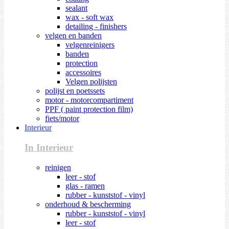
sealant
wax - soft wax
detailing - finishers
velgen en banden
velgenreinigers
banden
protection
accessoires
Velgen polijsten
polijst en poetssets
motor - motorcompartiment
PPF ( paint protection film)
fiets/motor
Interieur
In Interieur
reinigen
leer - stof
glas - ramen
rubber - kunststof - vinyl
onderhoud & bescherming
rubber - kunststof - vinyl
leer - stof