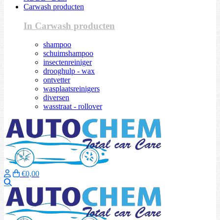
Carwash producten
In Carwash producten
shampoo
schuimshampoo
insectenreiniger
drooghulp - wax
ontvetter
wasplaatsreinigers
diversen
wasstraat - rollover
€0,00
Zoeken