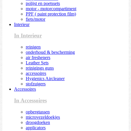
polijst en poetssets
motor - motorcompartiment
PPF ( paint protection film)
fiets/motor
Interieur
In Interieur
reinigen
onderhoud & bescherming
air fresheners
Leather Sets
reinigings guns
accessoires
Hygienics Aircleaner
stofzuigers
Accessoires
In Accessoires
opbergtassen
microvezeldoekjes
droogdoeken
applicators