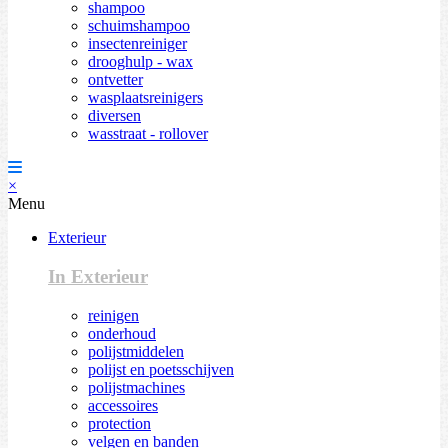
shampoo
schuimshampoo
insectenreiniger
drooghulp - wax
ontvetter
wasplaatsreinigers
diversen
wasstraat - rollover
×
Menu
Exterieur
In Exterieur
reinigen
onderhoud
polijstmiddelen
polijst en poetsschijven
polijstmachines
accessoires
protection
velgen en banden