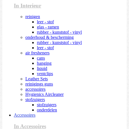
In Interieur
reinigen
leer - stof
glas - ramen
rubber - kunststof - vinyl
onderhoud & bescherming
rubber - kunststof - vinyl
leer - stof
air fresheners
cans
hanging
liquid
ventclips
Leather Sets
reinigings guns
accessoires
Hygienics Aircleaner
stofzuigers
stofzuigers
onderdelen
Accessoires
In Accessoires