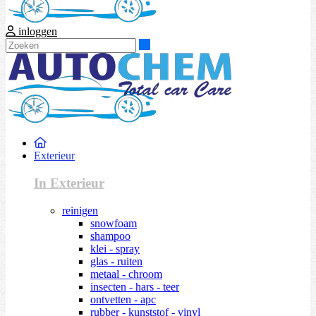
inloggen
Zoeken
Exterieur
In Exterieur
reinigen
snowfoam
shampoo
klei - spray
glas - ruiten
metaal - chroom
insecten - hars - teer
ontvetten - apc
rubber - kunststof - vinyl