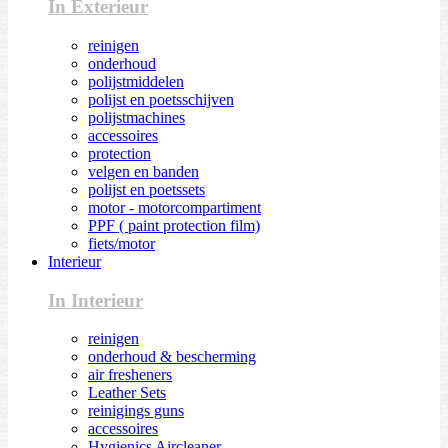
In Exterieur
reinigen
onderhoud
polijstmiddelen
polijst en poetsschijven
polijstmachines
accessoires
protection
velgen en banden
polijst en poetssets
motor - motorcompartiment
PPF ( paint protection film)
fiets/motor
Interieur
In Interieur
reinigen
onderhoud & bescherming
air fresheners
Leather Sets
reinigings guns
accessoires
Hygienics Aircleaner