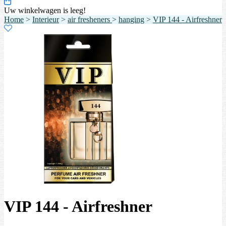
Uw winkelwagen is leeg!
Home
>
Interieur
>
air fresheners
>
hanging
>
VIP 144 - Airfreshner
VIP 144 - Airfreshner