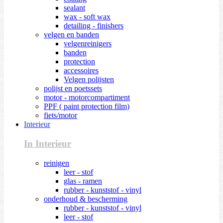
sealant
wax - soft wax
detailing - finishers
velgen en banden
velgenreinigers
banden
protection
accessoires
Velgen polijsten
polijst en poetssets
motor - motorcompartiment
PPF ( paint protection film)
fiets/motor
Interieur
In Interieur
reinigen
leer - stof
glas - ramen
rubber - kunststof - vinyl
onderhoud & bescherming
rubber - kunststof - vinyl
leer - stof