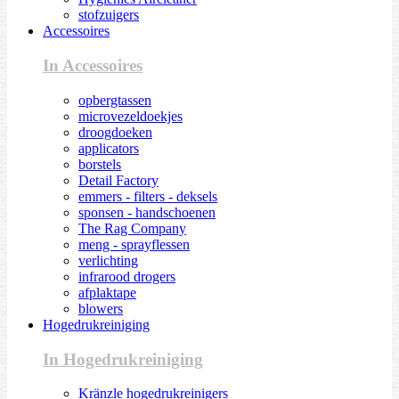
stofzuigers
Accessoires
In Accessoires
opbergtassen
microvezeldoekjes
droogdoeken
applicators
borstels
Detail Factory
emmers - filters - deksels
sponsen - handschoenen
The Rag Company
meng - sprayflessen
verlichting
infrarood drogers
afplaktape
blowers
Hogedrukreiniging
In Hogedrukreiniging
Kränzle hogedrukreinigers