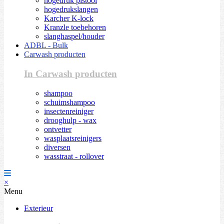
hogedruk pistool
hogedrukslangen
Karcher K-lock
Kranzle toebehoren
slanghaspel/houder
ADBL - Bulk
Carwash producten
In Carwash producten
shampoo
schuimshampoo
insectenreiniger
drooghulp - wax
ontvetter
wasplaatsreinigers
diversen
wasstraat - rollover
×
Menu
Exterieur