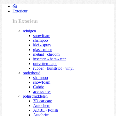
Exterieur
In Exterieur
reinigen
snowfoam
shampoo
klei - spray
glas - ruiten
metaal - chroom
insecten - hars - teer
ontvetten - apc
rubber - kunststof - vinyl
onderhoud
shampoo
snowfoam
Cabrio
accessoires
polijstmiddelen
3D car care
Autochem
ADBL - Polish
Autobrite