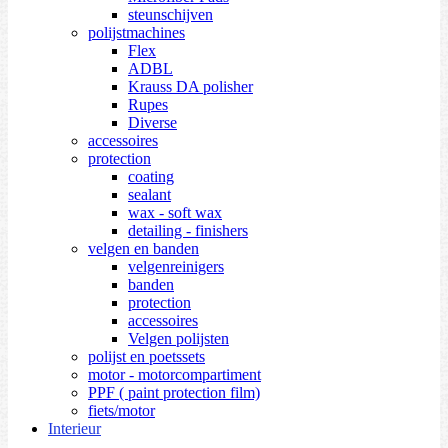
steunschijven
polijstmachines
Flex
ADBL
Krauss DA polisher
Rupes
Diverse
accessoires
protection
coating
sealant
wax - soft wax
detailing - finishers
velgen en banden
velgenreinigers
banden
protection
accessoires
Velgen polijsten
polijst en poetssets
motor - motorcompartiment
PPF ( paint protection film)
fiets/motor
Interieur