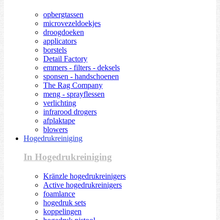
opbergtassen
microvezeldoekjes
droogdoeken
applicators
borstels
Detail Factory
emmers - filters - deksels
sponsen - handschoenen
The Rag Company
meng - sprayflessen
verlichting
infrarood drogers
afplaktape
blowers
Hogedrukreiniging
In Hogedrukreiniging
Kränzle hogedrukreinigers
Active hogedrukreinigers
foamlance
hogedruk sets
koppelingen