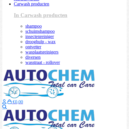
Carwash producten
In Carwash producten
shampoo
schuimshampoo
insectenreiniger
drooghulp - wax
ontvetter
wasplaatsreinigers
diversen
wasstraat - rollover
€0,00
Zoeken