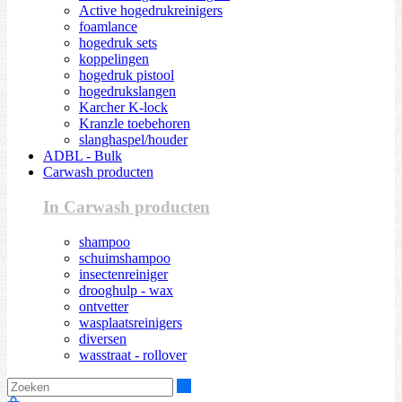
Active hogedrukreinigers
foamlance
hogedruk sets
koppelingen
hogedruk pistool
hogedrukslangen
Karcher K-lock
Kranzle toebehoren
slanghaspel/houder
ADBL - Bulk
Carwash producten
In Carwash producten
shampoo
schuimshampoo
insectenreiniger
drooghulp - wax
ontvetter
wasplaatsreinigers
diversen
wasstraat - rollover
Zoeken