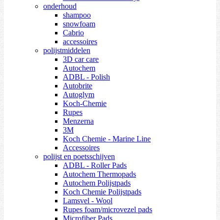
onderhoud
shampoo
snowfoam
Cabrio
accessoires
polijstmiddelen
3D car care
Autochem
ADBL - Polish
Autobrite
Autoglym
Koch-Chemie
Rupes
Menzerna
3M
Koch Chemie - Marine Line
Accessoires
polijst en poetsschijven
ADBL - Roller Pads
Autochem Thermopads
Autochem Polijstpads
Koch Chemie Polijstpads
Lamsvel - Wool
Rupes foam/microvezel pads
Microfiber Pads