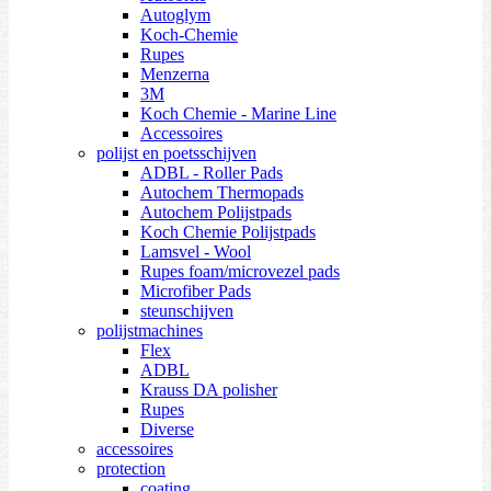
Autoglym
Koch-Chemie
Rupes
Menzerna
3M
Koch Chemie - Marine Line
Accessoires
polijst en poetsschijven
ADBL - Roller Pads
Autochem Thermopads
Autochem Polijstpads
Koch Chemie Polijstpads
Lamsvel - Wool
Rupes foam/microvezel pads
Microfiber Pads
steunschijven
polijstmachines
Flex
ADBL
Krauss DA polisher
Rupes
Diverse
accessoires
protection
coating