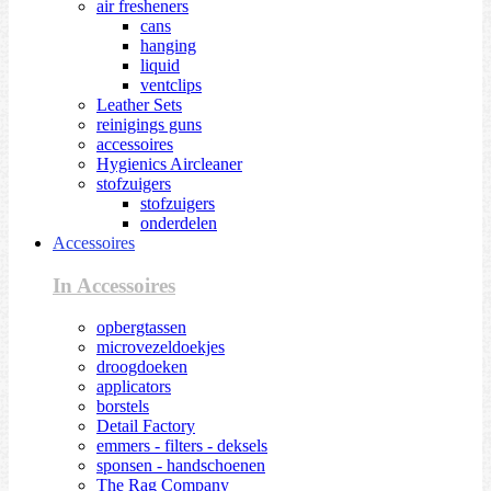
air fresheners
cans
hanging
liquid
ventclips
Leather Sets
reinigings guns
accessoires
Hygienics Aircleaner
stofzuigers
stofzuigers
onderdelen
Accessoires
In Accessoires
opbergtassen
microvezeldoekjes
droogdoeken
applicators
borstels
Detail Factory
emmers - filters - deksels
sponsen - handschoenen
The Rag Company