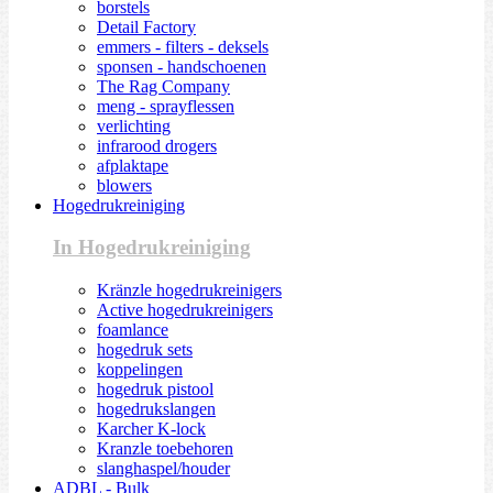
borstels
Detail Factory
emmers - filters - deksels
sponsen - handschoenen
The Rag Company
meng - sprayflessen
verlichting
infrarood drogers
afplaktape
blowers
Hogedrukreiniging
In Hogedrukreiniging
Kränzle hogedrukreinigers
Active hogedrukreinigers
foamlance
hogedruk sets
koppelingen
hogedruk pistool
hogedrukslangen
Karcher K-lock
Kranzle toebehoren
slanghaspel/houder
ADBL - Bulk