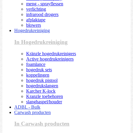
meng - sprayflessen
verlichting
infrarood drogers
afplaktape
blowers
Hogedrukreiniging
In Hogedrukreiniging
Kränzle hogedrukreinigers
Active hogedrukreinigers
foamlance
hogedruk sets
koppelingen
hogedruk pistool
hogedrukslangen
Karcher K-lock
Kranzle toebehoren
slanghaspel/houder
ADBL - Bulk
Carwash producten
In Carwash producten