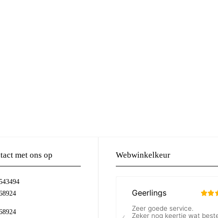
act met ons op
Webwinkelkeur
-543494
68924
68924