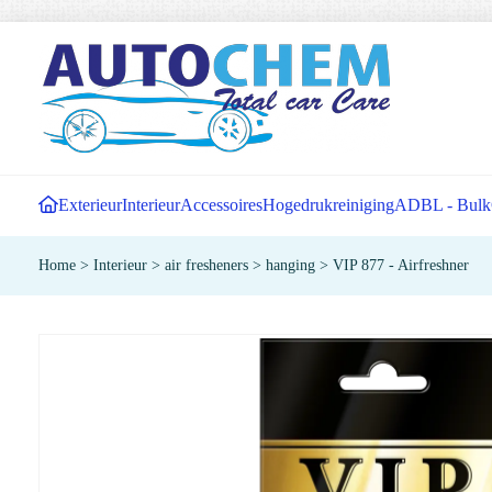
Exterieur
Interieur
Accessoires
Hogedrukreiniging
ADBL - Bulk
Home
>
Interieur
>
air fresheners
>
hanging
>
VIP 877 - Airfreshner