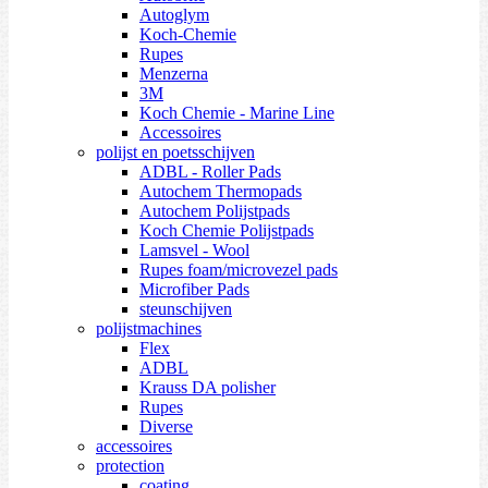
Autoglym
Koch-Chemie
Rupes
Menzerna
3M
Koch Chemie - Marine Line
Accessoires
polijst en poetsschijven
ADBL - Roller Pads
Autochem Thermopads
Autochem Polijstpads
Koch Chemie Polijstpads
Lamsvel - Wool
Rupes foam/microvezel pads
Microfiber Pads
steunschijven
polijstmachines
Flex
ADBL
Krauss DA polisher
Rupes
Diverse
accessoires
protection
coating