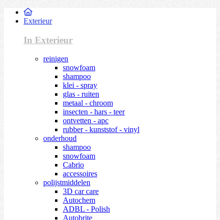
Exterieur
In Exterieur
reinigen
snowfoam
shampoo
klei - spray
glas - ruiten
metaal - chroom
insecten - hars - teer
ontvetten - apc
rubber - kunststof - vinyl
onderhoud
shampoo
snowfoam
Cabrio
accessoires
polijstmiddelen
3D car care
Autochem
ADBL - Polish
Autobrite