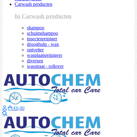
Carwash producten
In Carwash producten
shampoo
schuimshampoo
insectenreiniger
drooghulp - wax
ontvetter
wasplaatsreinigers
diversen
wasstraat - rollover
€0,00
Zoeken