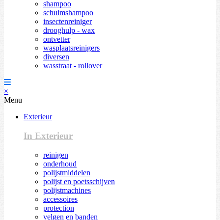
shampoo
schuimshampoo
insectenreiniger
drooghulp - wax
ontvetter
wasplaatsreinigers
diversen
wasstraat - rollover
×
Menu
Exterieur
In Exterieur
reinigen
onderhoud
polijstmiddelen
polijst en poetsschijven
polijstmachines
accessoires
protection
velgen en banden