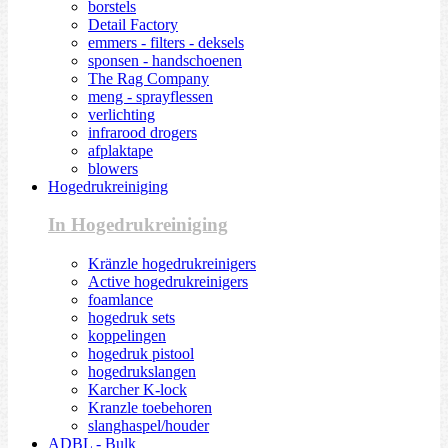
borstels
Detail Factory
emmers - filters - deksels
sponsen - handschoenen
The Rag Company
meng - sprayflessen
verlichting
infrarood drogers
afplaktape
blowers
Hogedrukreiniging
In Hogedrukreiniging
Kränzle hogedrukreinigers
Active hogedrukreinigers
foamlance
hogedruk sets
koppelingen
hogedruk pistool
hogedrukslangen
Karcher K-lock
Kranzle toebehoren
slanghaspel/houder
ADBL - Bulk