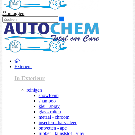
inloggen
Zoeken
Exterieur
In Exterieur
reinigen
snowfoam
shampoo
klei - spray
glas - ruiten
metaal - chroom
insecten - hars - teer
ontvetten - apc
rubber - kunststof - vinyl