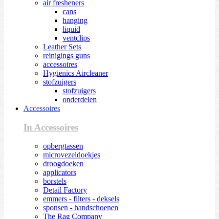
air fresheners
cans
hanging
liquid
ventclips
Leather Sets
reinigings guns
accessoires
Hygienics Aircleaner
stofzuigers
stofzuigers
onderdelen
Accessoires
In Accessoires
opbergtassen
microvezeldoekjes
droogdoeken
applicators
borstels
Detail Factory
emmers - filters - deksels
sponsen - handschoenen
The Rag Company