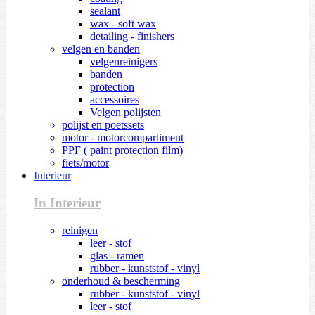
sealant
wax - soft wax
detailing - finishers
velgen en banden
velgenreinigers
banden
protection
accessoires
Velgen polijsten
polijst en poetssets
motor - motorcompartiment
PPF ( paint protection film)
fiets/motor
Interieur
In Interieur
reinigen
leer - stof
glas - ramen
rubber - kunststof - vinyl
onderhoud & bescherming
rubber - kunststof - vinyl
leer - stof