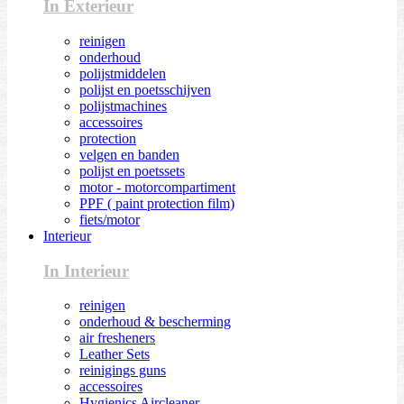
In Exterieur
reinigen
onderhoud
polijstmiddelen
polijst en poetsschijven
polijstmachines
accessoires
protection
velgen en banden
polijst en poetssets
motor - motorcompartiment
PPF ( paint protection film)
fiets/motor
Interieur
In Interieur
reinigen
onderhoud & bescherming
air fresheners
Leather Sets
reinigings guns
accessoires
Hygienics Aircleaner