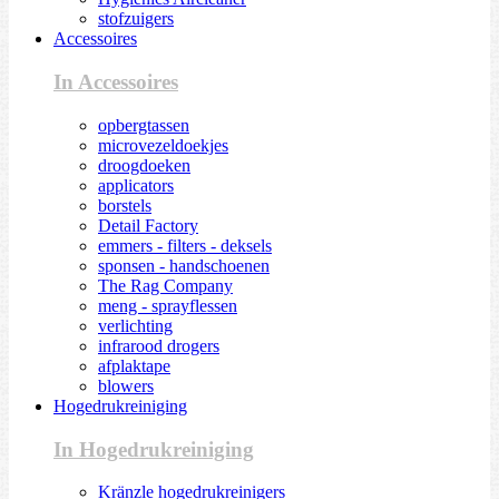
stofzuigers
Accessoires
In Accessoires
opbergtassen
microvezeldoekjes
droogdoeken
applicators
borstels
Detail Factory
emmers - filters - deksels
sponsen - handschoenen
The Rag Company
meng - sprayflessen
verlichting
infrarood drogers
afplaktape
blowers
Hogedrukreiniging
In Hogedrukreiniging
Kränzle hogedrukreinigers