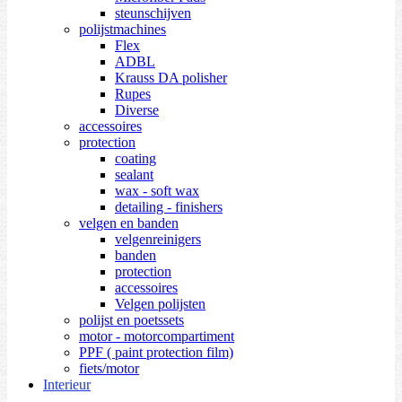
steunschijven
polijstmachines
Flex
ADBL
Krauss DA polisher
Rupes
Diverse
accessoires
protection
coating
sealant
wax - soft wax
detailing - finishers
velgen en banden
velgenreinigers
banden
protection
accessoires
Velgen polijsten
polijst en poetssets
motor - motorcompartiment
PPF ( paint protection film)
fiets/motor
Interieur