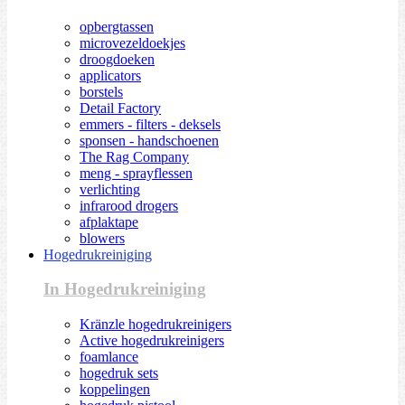
opbergtassen
microvezeldoekjes
droogdoeken
applicators
borstels
Detail Factory
emmers - filters - deksels
sponsen - handschoenen
The Rag Company
meng - sprayflessen
verlichting
infrarood drogers
afplaktape
blowers
Hogedrukreiniging
In Hogedrukreiniging
Kränzle hogedrukreinigers
Active hogedrukreinigers
foamlance
hogedruk sets
koppelingen