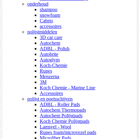
onderhoud
shampoo
snowfoam
Cabrio
accessoires
polijstmiddelen
3D car care
Autochem
ADBL - Polish
Autobrite
Autoglym
Koch-Chemie
Rupes
Menzerna
3M
Koch Chemie - Marine Line
Accessoires
polijst en poetsschijven
ADBL - Roller Pads
Autochem Thermopads
Autochem Polijstpads
Koch Chemie Polijstpads
Lamsvel - Wool
Rupes foam/microvezel pads
Microfiber Pads