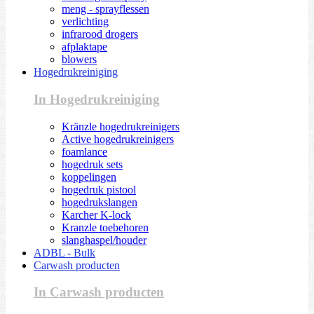
meng - sprayflessen
verlichting
infrarood drogers
afplaktape
blowers
Hogedrukreiniging
In Hogedrukreiniging
Kränzle hogedrukreinigers
Active hogedrukreinigers
foamlance
hogedruk sets
koppelingen
hogedruk pistool
hogedrukslangen
Karcher K-lock
Kranzle toebehoren
slanghaspel/houder
ADBL - Bulk
Carwash producten
In Carwash producten