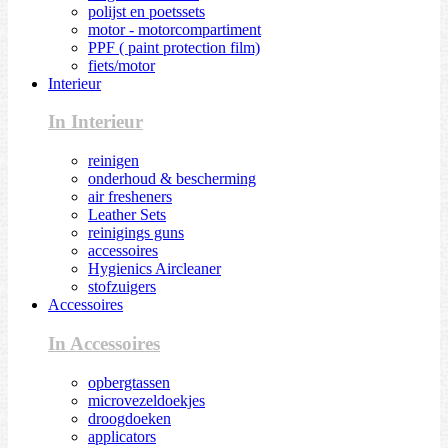
polijst en poetssets
motor - motorcompartiment
PPF ( paint protection film)
fiets/motor
Interieur
In Interieur
reinigen
onderhoud & bescherming
air fresheners
Leather Sets
reinigings guns
accessoires
Hygienics Aircleaner
stofzuigers
Accessoires
In Accessoires
opbergtassen
microvezeldoekjes
droogdoeken
applicators