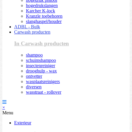
hogedruk pistool
hogedrukslangen
Karcher K-lock
Kranzle toebehoren
slanghaspel/houder
ADBL - Bulk
Carwash producten
In Carwash producten
shampoo
schuimshampoo
insectenreiniger
drooghulp - wax
ontvetter
wasplaatsreinigers
diversen
wasstraat - rollover
×
Menu
Exterieur