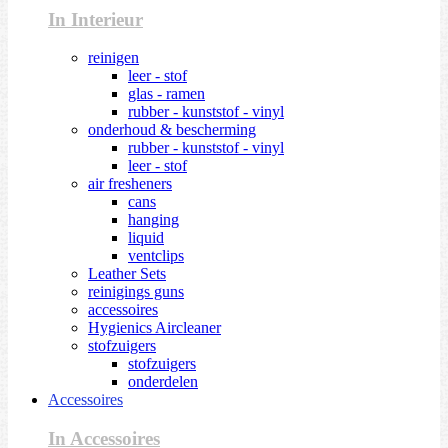
In Interieur
reinigen
leer - stof
glas - ramen
rubber - kunststof - vinyl
onderhoud & bescherming
rubber - kunststof - vinyl
leer - stof
air fresheners
cans
hanging
liquid
ventclips
Leather Sets
reinigings guns
accessoires
Hygienics Aircleaner
stofzuigers
stofzuigers
onderdelen
Accessoires
In Accessoires