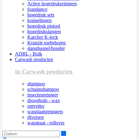
Active hogedrukreinigers
foamlance
hogedruk sets
koppelingen
hogedruk pistool
hogedrukslangen
Karcher K-lock
Kranzle toebehoren
slanghaspel/houder
ADBL - Bulk
Carwash producten
In Carwash producten
shampoo
schuimshampoo
insectenreiniger
drooghulp - wax
ontvetter
wasplaatsreinigers
diversen
wasstraat - rollover
Zoeken