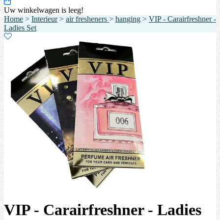
Uw winkelwagen is leeg!
Home
>
Interieur
>
air fresheners
>
hanging
>
VIP - Carairfreshner -
Ladies Set
VIP - Carairfreshner - Ladies